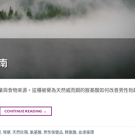
建議用量與食物來源。這種被譽為天然威而鋼的胺基酸如何改善男性勃
。
CONTINUE READING
→
礙
,
增硬
,
天然壯陽
,
氨基酸
,
男性保健品
,
精氨酸
,
血液循環