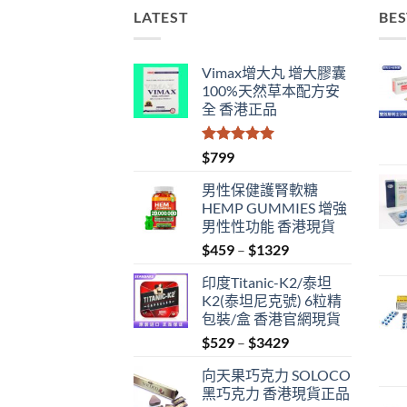
LATEST
BES
Vimax增大丸 增大膠囊
100%天然草本配方安
全 香港正品
評分
5.00
$
799
滿分 5
男性保健護腎軟糖
HEMP GUMMIES 增強
男性性功能 香港現貨
Price
$
459
–
$
1329
range:
印度Titanic-K2/泰坦
$459
K2(泰坦尼克號) 6粒精
through
包裝/盒 香港官網現貨
$1329
Price
$
529
–
$
3429
range:
向天果巧克力 SOLOCO
$529
黑巧克力 香港現貨正品
through