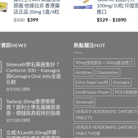
$829
thro
原廠 他達拉非 香港藥
100mg/10粒 印度
through
$212
店正品 20mg 1盒/4粒
進口
$2129
Original
Current
Price
$
500
$
399
$
529
–
$
1890
price
price
range
was:
is:
$529
$500.
$399.
thro
資訊NEWS
熱點關注HOT
$189
40mg伐地那非 + 60mg達泊西汀
Sildenafil學名藥邊隻好？
Cenforce-100、Kamagra
Ambitree
Dapoxetine
與Kamagra Oral Jelly全面
比較
Extra Super Levifil
Kamagra
在
留言功能已關閉
Levifil Super Power
PDE5抑制劑
〈Sildenafil
學
Tadacip 20mg香港哪裡
Vardenafil
名
買？犀利士學名藥購買渠
藥
VERDEX VERDENAFIL DAPOXET
道、價錢與真假辨別指南
邊
TABLETS
在
隻
留言功能已關閉
〈Tadacip
好？
VERDEX VERDENAFIL DAPOXET
20mg
Cenforce-
立威大Levifil 20mg評價：
TABLETS代理
香
100、