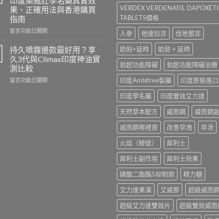
印度樂威壯學名藥真實效
港
Kamagra
VERDEX VERDENAFIL DAPOXET
果、正確用法與香港購買
哪
與
TABLETS價格
指南
裡
Kamagra
買？
Oral
在
留言功能已關閉
人參
他達拉非
伐地那非
犀
Jelly
〈立
利
全
威
持久噴霧邊款最好用？享
助勃+延時
助勃 + 延時
士
面
大
久3代與Climax印度神油實
學
比
Levifil
勃起功能障礙
勃起功能障礙治療
測比較
名
較〉
20mg
藥
在
印度Ambitree製藥
印度原裝進口
中
評
留言功能已關閉
購
〈持
價：
印度學名藥
印度雙效艾力達
買
久
印
渠
噴
度
天然草本配方
威而鋼
威而鋼
道、
霧
樂
價
邊
威
威而鋼哪裡買
改善早洩
早泄
錢
款
壯
與
最
學
火焰（綽號）
犀利士
真
好
名
假
用？
藥
犀利士副作用
犀利士效果
辨
享
真
別
久
實
磷酸二酯酶5抑制劑
精力糖
指
3
效
南〉
代
果、
艾力達果凍
艾威那
超級威而
中
與
正
Climax
確
超級艾力達雙效片
超級雙效威而
印
用