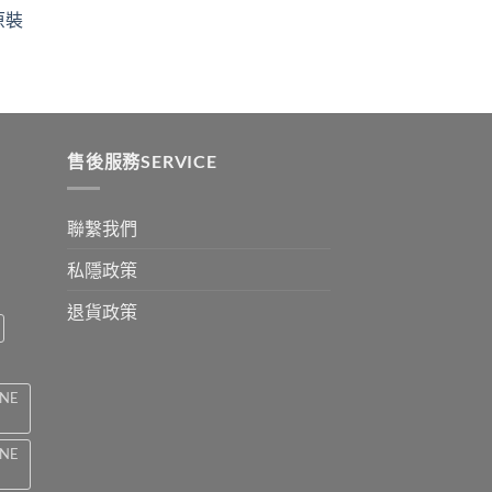
ugh
through
原裝
9
$2199
:
ugh
0
售後服務SERVICE
聯繫我們
私隱政策
退貨政策
INE
INE