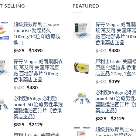
T SELLING
FEATURED
超級雙效犀利士Super
偉哥 Viagra 威而
Tadarise 勃起持久
錠 萬艾可 美國輝
100mg/10粒 印度原裝
廠 西地那非片100
進口
香港藥店正品
Price
Original
Current
$
529
–
$
1890
$
500
$
480
range:
price
price
偉哥 Viagra 威而鋼膜衣
犀利士Cialis 美國
$529
was:
is:
錠 萬艾可 美國輝瑞原
原廠 他達拉非 香
through
$500.
$480.
廠 西地那非片100mg
店正品 20mg 1盒/
$1890
香港藥店正品
Original
Current
$
500
$
399
Original
Current
$
500
$
480
price
price
必利勁Priligy 必利
price
price
was:
is:
必利勁Priligy 必利勁
poxet-60 治療男
was:
is:
$500.
$399.
poxet-60 治療男性早洩
鹽酸達泊西汀片【
$500.
$480.
鹽酸達泊西汀片【香港
藥店正品】
藥店正品】
Price
$
829
–
$
2129
Price
$
829
–
$
2129
range
超級雙效犀利士Sup
range:
$829
犀利士Cialis 美國禮來
Tadarise 勃起持久