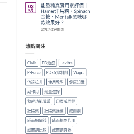
買
久
印
能量糖真實用家評價｜
03
渠
噴
度
8 月
Hamer汗馬糖、Spinach
道、
霧
樂
金糖、Mentalk黑糖哪
價
邊
威
款效果好？
錢
款
壯
與
最
學
在
留言功能已關閉
真
好
名
〈能
假
用？
藥
量
辨
享
真
糖
熱點關注
別
久
實
真
指
3
效
實
南〉
代
果、
用
Cialis
ED治療
Levitra
中
與
正
家
Climax
確
評
P-Force
PDE5抑制劑
Viagra
印
用
價
度
法
｜
他達拉非
使用教學
健康知識
神
與
Hamer
油
香
汗
副作用
劑量選擇
實
港
馬
測
購
糖、
勃起功能障礙
印度威而鋼
比
買
Spinach
壯陽藥
壯陽藥推薦
威而鋼
較〉
指
金
中
南〉
糖、
威而鋼價錢
威而鋼副作用
中
Mentalk
黑
威而鋼比較
威而鋼真偽
糖