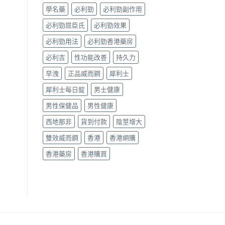
哪
學名藥
必利勁
必利勁副作用
款
效
必利勁屈臣氏
必利勁效果
果
好？〉
必利勁用法
必利勁香港藥房
中
必利吉
性功能改善
持久力
早洩
正品威而鋼
犀利士
犀利士每日錠
男士健康
男性保健品
男性健康
西地那非
貨到付款
陰莖增大
雙效威而鋼
香港
香港網購
香港藥房
香港購買