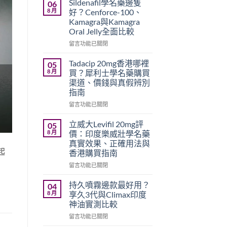
Sildenafil學名藥邊隻
06
8 月
好？Cenforce-100、
Kamagra與Kamagra
Oral Jelly全面比較
在
留言功能已關閉
〈Sildenafil
學
Tadacip 20mg香港哪裡
05
名
8 月
買？犀利士學名藥購買
藥
渠道、價錢與真假辨別
邊
指南
隻
好？
在
留言功能已關閉
Cenforce-
〈Tadacip
100、
20mg
立威大Levifil 20mg評
05
Kamagra
香
8 月
價：印度樂威壯學名藥
與
港
真實效果、正確用法與
Kamagra
哪
起
香港購買指南
Oral
裡
Jelly
買？
在
留言功能已關閉
全
犀
〈立
面
利
威
持久噴霧邊款最好用？
04
比
士
大
8 月
享久3代與Climax印度
較〉
學
Levifil
神油實測比較
中
名
20mg
藥
在
評
留言功能已關閉
購
〈持
價：