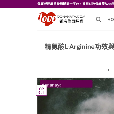
Skip
偉哥威而鋼香港網購第一平台，貨到付款保護隱私30
to
content
HO
精氨酸L-Arginin
POS
09
6 月