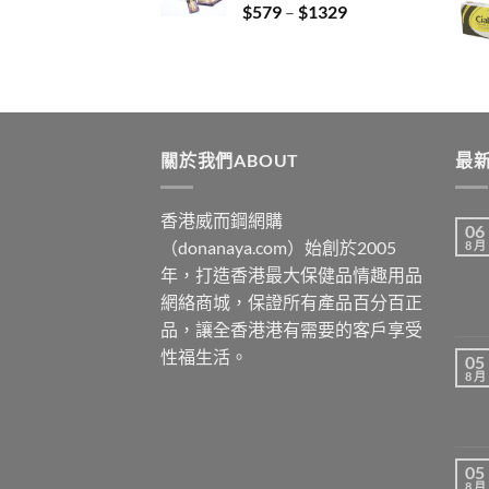
Price
$
579
–
$
1329
$3429
range:
$579
through
$1329
關於我們ABOUT
最新
香港威而鋼網購
06
（donanaya.com）始創於2005
8 月
年，打造香港最大保健品情趣用品
網絡商城，保證所有產品百分百正
品，讓全香港港有需要的客戶享受
性福生活。
05
8 月
05
8 月