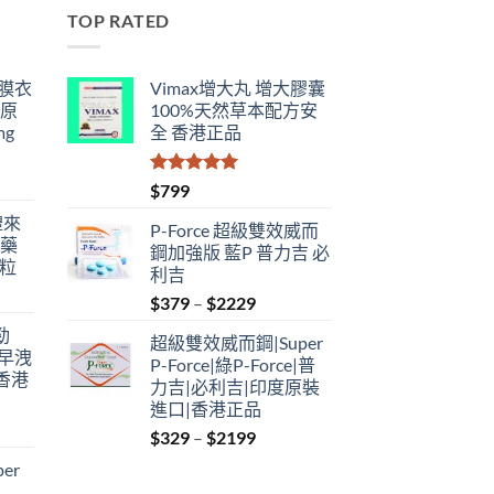
TOP RATED
鋼膜衣
Vimax增大丸 增大膠囊
瑞原
100%天然草本配方安
mg
全 香港正品
評分
5.00
$
799
滿分 5
禮來
P-Force 超級雙效威而
港藥
鋼加強版 藍P 普力吉 必
4粒
利吉
Price
$
379
–
$
2229
range:
勁
超級雙效威而鋼|Super
$379
性早洩
P-Force|綠P-Force|普
through
香港
力吉|必利吉|印度原裝
$2229
進口|香港正品
Price
$
329
–
$
2199
:
range:
er
$329