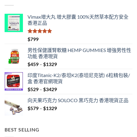
Vimax增大丸 增大膠囊 100%天然草本配方安全
香港正品
評分
5.00
$
799
滿分 5
男性保健護腎軟糖 HEMP GUMMIES 增強男性性
功能 香港現貨
Price
$
459
–
$
1329
range:
印度Titanic-K2/泰坦K2(泰坦尼克號) 6粒精包裝/
$459
盒 香港官網現貨
through
Price
$
529
–
$
3429
$1329
range:
向天果巧克力 SOLOCO 黑巧克力 香港現貨正品
$529
Price
$
579
–
$
1329
through
range:
$3429
$579
through
BEST SELLING
$1329