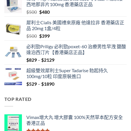
西地那非片100mg 香港藥店正品
Original
Current
$
500
$
480
price
price
犀利士Cialis 美國禮來原廠 他達拉非 香港藥店正
was:
is:
品 20mg 1盒/4粒
$500.
$480.
Original
Current
$
500
$
399
price
price
必利勁Priligy 必利勁poxet-60 治療男性早洩 鹽酸
was:
is:
達泊西汀片【香港藥店正品】
$500.
$399.
Price
$
829
–
$
2129
range:
超級雙效犀利士Super Tadarise 勃起持久
$829
100mg/10粒 印度原裝進口
through
Price
$
529
–
$
1890
$2129
range:
$529
TOP RATED
through
$1890
Vimax增大丸 增大膠囊 100%天然草本配方安全
香港正品