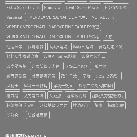
名
比
全
印
藥
較〉
Extra Super Levifil
Kamagra
Levifil Super Power
PDE5抑制劑
面
度
購
中
比
樂
買
Vardenafil
VERDEX VERDENAFIL DAPOXETINE TABLETS
較
威
渠
與
壯
VERDEX VERDENAFIL DAPOXETINE TABLETS代理
道、
香
學
價
港
名
VERDEX VERDENAFIL DAPOXETINE TABLETS價格
人參
錢
購
藥
與
買
他達拉非
伐地那非
助勃+延時
助勃 + 延時
勃起功能障礙
真
真
指
實
假
南〉
勃起功能障礙治療
印度Ambitree製藥
印度原裝進口
效
辨
中
果、
別
印度學名藥
印度雙效艾力達
天然草本配方
威而鋼
正
指
確
南〉
威而鋼副廠
威而鋼哪裡買
改善早洩
早泄
火焰（綽號）
用
中
法
犀利士
犀利士副作用
犀利士效果
磷酸二酯酶5抑制劑
與
香
精力糖
艾力達果凍
艾威那
超級威而鋼
超級艾力達雙效片
港
購
超級雙效威而鋼
超級雙效艾力達
達泊西汀
陽痿
陽痿治療
買
指
雙效合一
雙效威而鋼
南〉
中
售後服務SERVICE