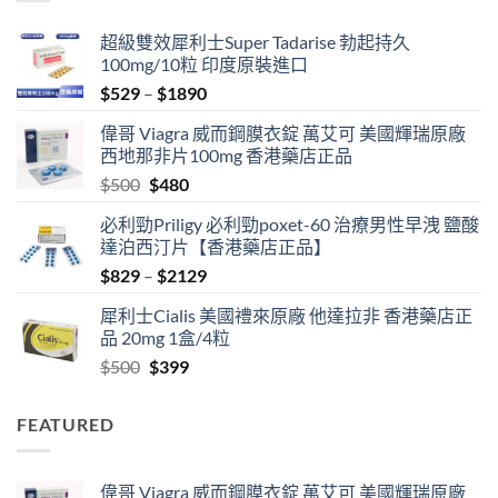
超級雙效犀利士Super Tadarise 勃起持久
100mg/10粒 印度原裝進口
Price
$
529
–
$
1890
range:
偉哥 Viagra 威而鋼膜衣錠 萬艾可 美國輝瑞原廠
$529
西地那非片100mg 香港藥店正品
through
Original
Current
$
500
$
480
$1890
price
price
必利勁Priligy 必利勁poxet-60 治療男性早洩 鹽酸
was:
is:
達泊西汀片【香港藥店正品】
$500.
$480.
Price
$
829
–
$
2129
range:
犀利士Cialis 美國禮來原廠 他達拉非 香港藥店正
$829
品 20mg 1盒/4粒
through
Original
Current
$
500
$
399
$2129
price
price
was:
is:
FEATURED
$500.
$399.
偉哥 Viagra 威而鋼膜衣錠 萬艾可 美國輝瑞原廠