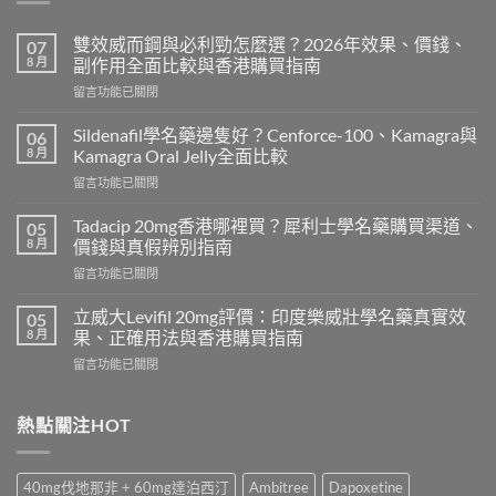
雙效威而鋼與必利勁怎麼選？2026年效果、價錢、
07
8 月
副作用全面比較與香港購買指南
在
留言功能已關閉
〈雙
效
Sildenafil學名藥邊隻好？Cenforce-100、Kamagra與
06
威
8 月
Kamagra Oral Jelly全面比較
而
在
留言功能已關閉
鋼
〈Sildenafil
與
學
必
Tadacip 20mg香港哪裡買？犀利士學名藥購買渠道、
05
名
利
8 月
價錢與真假辨別指南
藥
勁
在
留言功能已關閉
邊
怎
〈Tadacip
隻
麼
20mg
好？
立威大Levifil 20mg評價：印度樂威壯學名藥真實效
05
選？
香
Cenforce-
8 月
果、正確用法與香港購買指南
2026
港
100、
年
在
留言功能已關閉
哪
Kamagra
效
〈立
裡
與
果、
威
買？
Kamagra
價
大
熱點關注HOT
犀
Oral
錢、
Levifil
利
Jelly
副
20mg
士
全
作
評
學
面
40mg伐地那非 + 60mg達泊西汀
Ambitree
Dapoxetine
用
價：