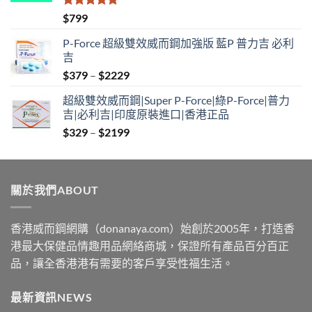
評分
5.00
$
799
滿分 5
P-Force 超級雙效威而鋼加強版 藍P 普力吉 必利
吉
Price
$
379
–
$
2229
range:
超級雙效威而鋼|Super P-Force|綠P-Force|普力
$379
吉|必利吉|印度原裝進口|香港正品
through
Price
$
329
–
$
2199
$2229
range:
$329
through
關於我們ABOUT
$2199
香港威而鋼網購（donanaya.com）始創於2005年，打造香
港最大保健品情趣用品網絡商城，保證所有產品百分百正
品，讓全香港港有需要的客戶享受性福生活。
最新資訊NEWS