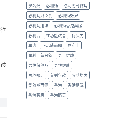
哪
學名藥
必利勁
必利勁副作用
款
效
必利勁屈臣氏
必利勁效果
果
好？〉
必利勁用法
必利勁香港藥房
中
促進
必利吉
性功能改善
持久力
早洩
正品威而鋼
犀利士
犀利士每日錠
男士健康
基酸
男性保健品
男性健康
西地那非
貨到付款
陰莖增大
雙效威而鋼
香港
香港網購
香港藥房
香港購買