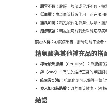
腸胃不適：
腹脹、腹瀉或胃部不適，特
低血壓：
由於血管擴張作用，正在服用
痛風加劇：
精氨酸代謝會產生尿酸，痛
疱疹復發：
精氨酸可能刺激單純疱疹病
禁忌人群：
心臟病患者、肝腎功能不全者
精氨酸與其他補充品的搭
檸檬酸瓜胺酸（Citrulline）：
瓜胺酸在
鋅（Zinc）：
有助於維持正常的睪固酮
維生素C與E：
抗氧化劑可以保護一氧化
奧米加-3脂肪酸：
改善血管健康，與精
結語