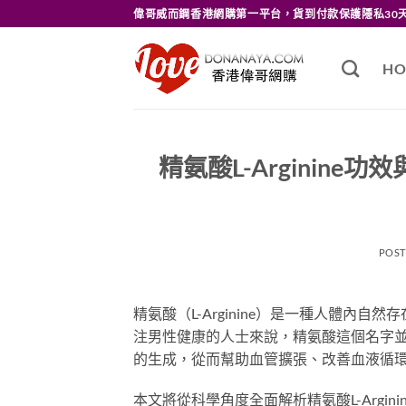
Skip
偉哥威而鋼香港網購第一平台，貨到付款保護隱私30
to
content
HO
精氨酸L-Arginin
POS
精氨酸（L-Arginine）是一種人體內
注男性健康的人士來說，精氨酸這個名字
的生成，從而幫助血管擴張、改善血液循
本文將從科學角度全面解析精氨酸L-Argi