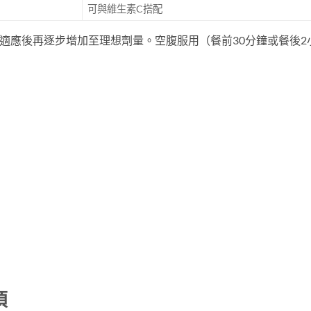
可與維生素C搭配
身體適應後再逐步增加至理想劑量。空腹服用（餐前30分鐘或餐後2
項