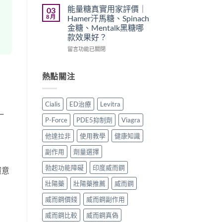
買
久
印
能量糖真實用家評價｜
03
渠
噴
度
8 月
Hamer汗馬糖、Spinach
道、
霧
樂
金糖、Mentalk黑糖哪
價
邊
威
款效果好？
錢
款
壯
與
最
學
在
留言功能已關閉
真
好
名
〈能
假
用？
藥
量
辨
享
真
糖
熱點關注
別
久
實
真
指
3
效
實
南〉
代
果、
用
Cialis
ED治療
Levitra
中
與
正
家
一
Climax
確
評
P-Force
PDE5抑制劑
Viagra
印
用
價
。
度
法
｜
他達拉非
使用教學
健康知識
神
與
Hamer
油
香
汗
副作用
劑量選擇
實
港
馬
測
購
糖、
勃起功能障礙
印度威而鋼
環意
比
買
Spinach
壯陽藥
壯陽藥推薦
威而鋼
較〉
指
金
中
南〉
糖、
威而鋼價錢
威而鋼副作用
中
Mentalk
黑
威而鋼比較
威而鋼真偽
糖