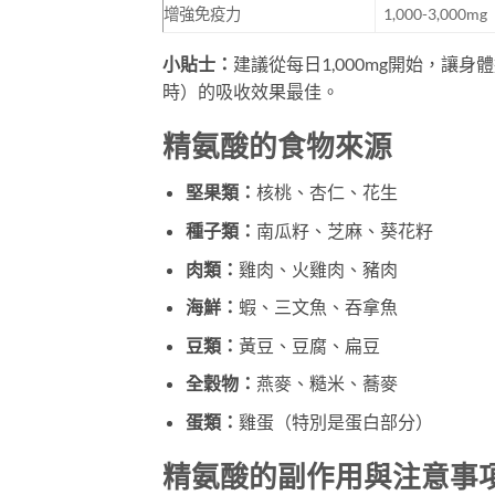
增強免疫力
1,000-3,000mg
小貼士：
建議從每日1,000mg開始，讓
時）的吸收效果最佳。
精氨酸的食物來源
堅果類：
核桃、杏仁、花生
種子類：
南瓜籽、芝麻、葵花籽
肉類：
雞肉、火雞肉、豬肉
海鮮：
蝦、三文魚、吞拿魚
豆類：
黃豆、豆腐、扁豆
全穀物：
燕麥、糙米、蕎麥
蛋類：
雞蛋（特別是蛋白部分）
精氨酸的副作用與注意事