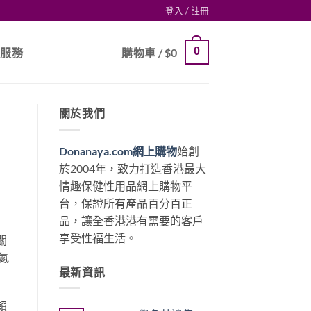
登入 / 註冊
0
戶服務
購物車 /
$
0
關於我們
Donanaya.com網上購物
始創
於2004年，致力打造香港最大
情趣保健性用品網上購物平
台，保證所有產品百分百正
品，讓全香港港有需要的客戶
享受性福生活。
關
氮
最新資訊
賴