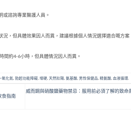
明或諮詢專業醫護人員。
狀況，但具體效果因人而異，建議根據個人情況選擇適合嘅方案
時間約4-6小時，但具體情況因人而異。
一氧化氮
,
勃起功能障礙
,
增硬
,
天然壯陽
,
氨基酸
,
男性保健品
,
精氨酸
,
血液循環
.
威而鋼與硝酸鹽藥物禁忌：服用前必須了解的致命
飲食指南