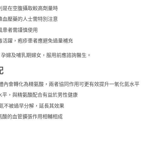
別是在空腹攝取較高劑量時
降血壓藥的人士需特別注意
風患者需謹慎使用
毒活躍，疱疹患者應避免過量補充
、孕婦及哺乳期婦女，服用前應諮詢醫生。
配
體內會轉化為精氨酸，兩者協同作用可更有效提升一氧化氮水平
水平，與精氨酸配合有益於男性健康
氮不被過早分解，延長其效果
氨酸的血管擴張作用相輔相成