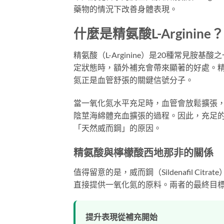
藥物的情況下改善身體表現。
什麼是精氨酸L-Arginine？
精氨酸（L-Arginine）是20種常見
定狀態時，額外補充會帶來顯著的好處。
氮正是血管舒張的關鍵信號分子。
當一氧化氮水平充足時，血管會放鬆擴張
陰莖海綿體充血擴張的過程。因此，充足
「天然威而鋼」的原因。
精氨酸與檸檬酸西地那非的關係
值得留意的是，威而鋼（Sildenafil C
直接提供一氧化氮的原料。兩者的最終目
提升表現從補充開始