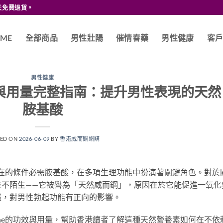
天免費退貨。
ME
全部商品
男性壯陽
催情春藥
男性健康
客
男性健康
e功效與用量完整指南：提升男性表現的天然
胺基酸
TED ON
2026-06-09
BY
香港威而鋼網購
自然存在的條件必需胺基酸，在多項生理功能中扮演著關鍵角色。對於
並不陌生——它被譽為「天然威而鋼」，原因在於它能促進一氧化
環，對男性勃起功能有正向的影響。
nine的功效與用量，幫助香港讀者了解這種天然營養素如何在不依