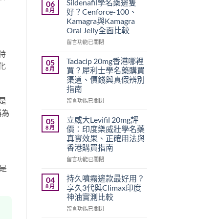
Sildenafil學名藥邊隻
06
8 月
好？Cenforce-100、
Kamagra與Kamagra
Oral Jelly全面比較
在
留言功能已關閉
〈Sildenafil
特
學
Tadacip 20mg香港哪裡
05
化
名
8 月
買？犀利士學名藥購買
藥
渠道、價錢與真假辨別
邊
指南
隻
是
好？
在
留言功能已關閉
Cenforce-
〈Tadacip
稱為
100、
20mg
立威大Levifil 20mg評
05
Kamagra
香
8 月
價：印度樂威壯學名藥
與
港
真實效果、正確用法與
Kamagra
哪
香港購買指南
Oral
裡
Jelly
買？
在
留言功能已關閉
全
則是
犀
〈立
面
利
威
持久噴霧邊款最好用？
04
比
士
大
8 月
享久3代與Climax印度
較〉
學
Levifil
神油實測比較
中
名
20mg
藥
在
評
留言功能已關閉
購
〈持
價：