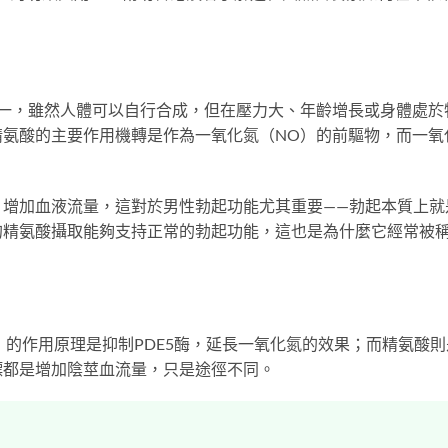
胺基酸之一，雖然人體可以自行合成，但在壓力大、年齡增長或身體處於
精氨酸的主要作用機轉是作為一氧化氮（NO）的前驅物，而一氧
，增加血液流量，這對於男性勃起功能尤其重要——勃起本質上就
的精氨酸攝取能夠支持正常的勃起功能，這也是為什麼它經常被
itrate）的作用原理是抑制PDE5酶，延長一氧化氮的效果；而精氨酸
標都是增加陰莖血流量，只是途徑不同。