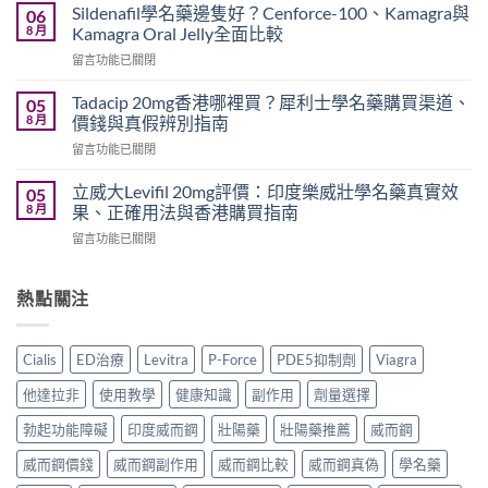
效
錢
Sildenafil學名藥邊隻好？Cenforce-100、Kamagra與
06
威
2026
8 月
Kamagra Oral Jelly全面比較
而
｜
在
留言功能已關閉
鋼
Viagra
〈Sildenafil
與
一
學
必
Tadacip 20mg香港哪裡買？犀利士學名藥購買渠道、
05
粒
名
利
8 月
價錢與真假辨別指南
多
藥
勁
少
在
留言功能已關閉
邊
怎
錢？
〈Tadacip
隻
麼
原
20mg
好？
立威大Levifil 20mg評價：印度樂威壯學名藥真實效
05
選？
廠
香
Cenforce-
8 月
果、正確用法與香港購買指南
2026
與
港
100、
年
學
在
留言功能已關閉
哪
Kamagra
效
名
〈立
裡
與
果、
藥
威
買？
Kamagra
價
購
大
熱點關注
犀
Oral
錢、
買
Levifil
利
Jelly
副
比
20mg
士
全
作
較〉
評
學
面
Cialis
ED治療
Levitra
P-Force
PDE5抑制劑
Viagra
用
中
價：
名
比
全
印
藥
較〉
他達拉非
使用教學
健康知識
副作用
劑量選擇
面
度
購
中
比
樂
買
勃起功能障礙
印度威而鋼
壯陽藥
壯陽藥推薦
威而鋼
較
威
渠
與
壯
威而鋼價錢
威而鋼副作用
威而鋼比較
威而鋼真偽
學名藥
道、
香
學
價
港