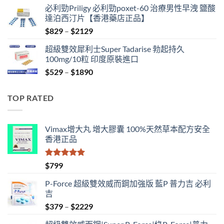
必利勁Priligy 必利勁poxet-60 治療男性早洩 鹽酸
was:
is:
達泊西汀片【香港藥店正品】
$500.
$399.
Price
$
829
–
$
2129
range:
超級雙效犀利士Super Tadarise 勃起持久
$829
100mg/10粒 印度原裝進口
through
Price
$
529
–
$
1890
$2129
range:
$529
TOP RATED
through
$1890
Vimax增大丸 增大膠囊 100%天然草本配方安全
香港正品
評分
5.00
$
799
滿分 5
P-Force 超級雙效威而鋼加強版 藍P 普力吉 必利
吉
Price
$
379
–
$
2229
range: