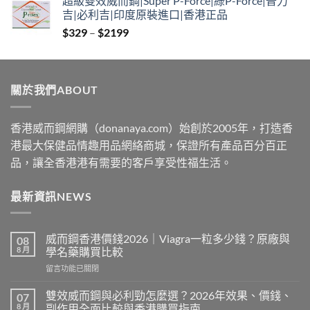
超級雙效威而鋼|Super P-Force|綠P-Force|普力
$379
吉|必利吉|印度原裝進口|香港正品
through
Price
$
329
–
$
2199
$2229
range:
$329
through
關於我們ABOUT
$2199
香港威而鋼網購（donanaya.com）始創於2005年，打造香
港最大保健品情趣用品網絡商城，保證所有產品百分百正
品，讓全香港港有需要的客戶享受性福生活。
最新資訊NEWS
威而鋼香港價錢2026｜Viagra一粒多少錢？原廠與
08
8 月
學名藥購買比較
在
留言功能已關閉
〈威
而
雙效威而鋼與必利勁怎麼選？2026年效果、價錢、
07
鋼
8 月
副作用全面比較與香港購買指南