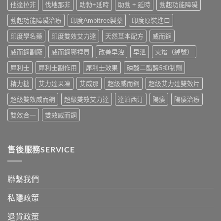
他達拉非
伐地那非
助勃+延時
助勃 + 延時
勃起功能障礙
渠
與
道、
香
勃起功能障礙治療
印度Ambitree製藥
印度原裝進口
價
港
錢
購
印度學名藥
印度雙效艾力達
天然草本配方
威而鋼
與
買
真
指
威而鋼副廠
威而鋼哪裡買
改善早洩
早泄
火焰（綽號）
假
南〉
辨
中
犀利士
犀利士副作用
犀利士效果
磷酸二酯酶5抑制劑
別
指
精力糖
艾力達果凍
艾威那
超級威而鋼
超級艾力達雙效片
南〉
中
超級雙效威而鋼
超級雙效艾力達
達泊西汀
陽痿
陽痿治療
雙效合一
雙效威而鋼
售後服務SERVICE
聯繫我們
私隱政策
退貨政策