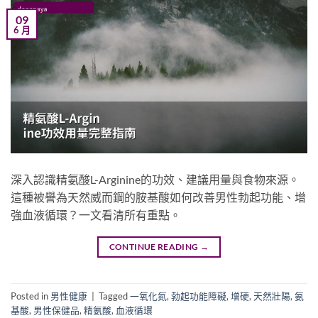
09
6 月
深入認識精氨酸L-Arginine的功效、建議用量與食物來源。
這種被譽為天然威而鋼的胺基酸如何改善男性勃起功能、增
強血液循環？一文看清所有重點。
CONTINUE READING
→
Posted in
男性健康
|
Tagged
一氧化氮
,
勃起功能障礙
,
增硬
,
天然壯陽
,
氨
基酸
,
男性保健品
,
精氨酸
,
血液循環