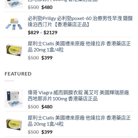
through
Original
Current
$
500
$
480
$1890
price
price
必利勁Priligy 必利勁poxet-60 治療男性早洩 鹽酸
was:
is:
達泊西汀片【香港藥店正品】
$500.
$480.
Price
$
829
–
$
2129
range:
犀利士Cialis 美國禮來原廠 他達拉非 香港藥店正
$829
品 20mg 1盒/4粒
through
Original
Current
$
500
$
399
$2129
price
price
was:
is:
FEATURED
$500.
$399.
偉哥 Viagra 威而鋼膜衣錠 萬艾可 美國輝瑞原廠
西地那非片100mg 香港藥店正品
Original
Current
$
500
$
480
price
price
犀利士Cialis 美國禮來原廠 他達拉非 香港藥店正
was:
is:
品 20mg 1盒/4粒
$500.
$480.
Original
Current
$
500
$
399
price
price