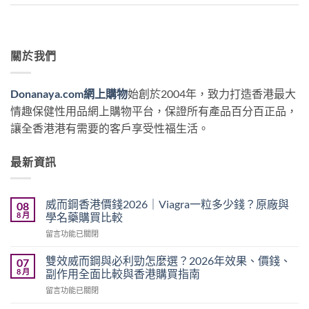
關於我們
Donanaya.com網上購物
始創於2004年，致力打造香港最大
情趣保健性用品網上購物平台，保證所有產品百分百正品，
讓全香港港有需要的客戶享受性福生活。
最新資訊
威而鋼香港價錢2026｜Viagra一粒多少錢？原廠與
08
8 月
學名藥購買比較
在
留言功能已關閉
〈威
而
雙效威而鋼與必利勁怎麼選？2026年效果、價錢、
07
鋼
8 月
副作用全面比較與香港購買指南
香
在
留言功能已關閉
港
〈雙
價