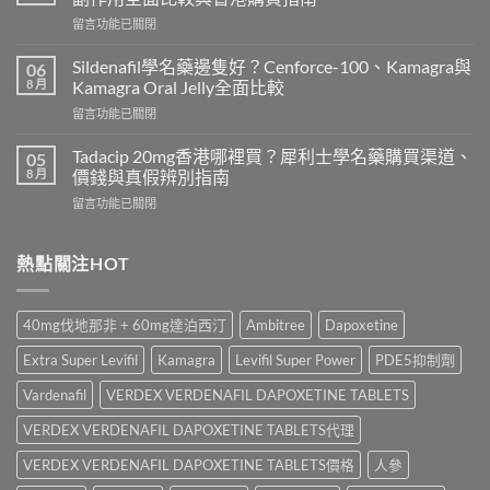
香
在
留言功能已關閉
港
〈雙
價
效
錢
Sildenafil學名藥邊隻好？Cenforce-100、Kamagra與
06
威
2026
8 月
Kamagra Oral Jelly全面比較
而
｜
在
留言功能已關閉
鋼
Viagra
〈Sildenafil
與
一
學
必
Tadacip 20mg香港哪裡買？犀利士學名藥購買渠道、
05
粒
名
利
8 月
價錢與真假辨別指南
多
藥
勁
少
在
留言功能已關閉
邊
怎
錢？
〈Tadacip
隻
麼
原
20mg
好？
選？
廠
香
熱點關注HOT
Cenforce-
2026
與
港
100、
年
學
哪
Kamagra
效
名
裡
與
果、
40mg伐地那非 + 60mg達泊西汀
Ambitree
Dapoxetine
藥
買？
Kamagra
價
購
犀
Oral
錢、
Extra Super Levifil
Kamagra
Levifil Super Power
PDE5抑制劑
買
利
Jelly
副
比
士
全
Vardenafil
VERDEX VERDENAFIL DAPOXETINE TABLETS
作
較〉
學
面
用
中
名
VERDEX VERDENAFIL DAPOXETINE TABLETS代理
比
全
藥
較〉
面
購
VERDEX VERDENAFIL DAPOXETINE TABLETS價格
人參
中
比
買
較