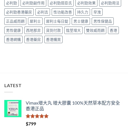
名
必利勁
必利勁副作用
必利勁屈臣氏
必利勁效果
必利勁用法
錢
購
藥
與
買
必利勁香港藥房
必利吉
性功能改善
持久力
早洩
真
真
指
實
假
南〉
正品威而鋼
犀利士
犀利士每日錠
男士健康
男性保健品
效
辨
中
果、
別
男性健康
西地那非
貨到付款
陰莖增大
雙效威而鋼
香港
正
指
確
南〉
香港網購
香港藥房
香港購買
用
中
法
與
香
港
購
買
指
南〉
LATEST
中
Vimax增大丸 增大膠囊 100%天然草本配方安全
香港正品
評分
5.00
$
799
滿分 5