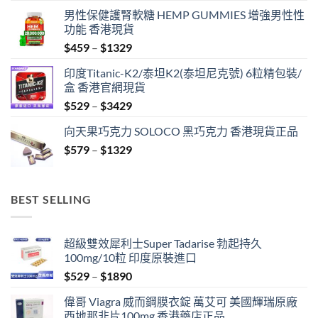
男性保健護腎軟糖 HEMP GUMMIES 增強男性性
功能 香港現貨
Price
$
459
–
$
1329
range:
印度Titanic-K2/泰坦K2(泰坦尼克號) 6粒精包裝/
$459
盒 香港官網現貨
through
Price
$
529
–
$
3429
$1329
range:
向天果巧克力 SOLOCO 黑巧克力 香港現貨正品
$529
Price
$
579
–
$
1329
through
range:
$3429
$579
through
BEST SELLING
$1329
超級雙效犀利士Super Tadarise 勃起持久
100mg/10粒 印度原裝進口
Price
$
529
–
$
1890
range:
偉哥 Viagra 威而鋼膜衣錠 萬艾可 美國輝瑞原廠
$529
西地那非片100mg 香港藥店正品