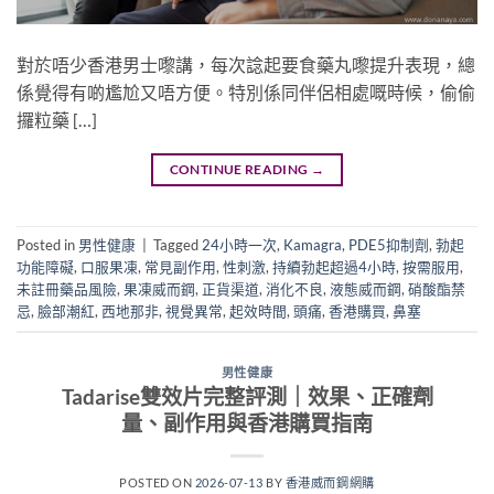
對於唔少香港男士嚟講，每次諗起要食藥丸嚟提升表現，總
係覺得有啲尷尬又唔方便。特別係同伴侶相處嘅時候，偷偷
攞粒藥 […]
CONTINUE READING
→
Posted in
男性健康
|
Tagged
24小時一次
,
Kamagra
,
PDE5抑制劑
,
勃起
功能障礙
,
口服果凍
,
常見副作用
,
性刺激
,
持續勃起超過4小時
,
按需服用
,
未註冊藥品風險
,
果凍威而鋼
,
正貨渠道
,
消化不良
,
液態威而鋼
,
硝酸酯禁
忌
,
臉部潮紅
,
西地那非
,
視覺異常
,
起效時間
,
頭痛
,
香港購買
,
鼻塞
男性健康
Tadarise雙效片完整評測｜效果、正確劑
量、副作用與香港購買指南
POSTED ON
2026-07-13
BY
香港威而鋼網購