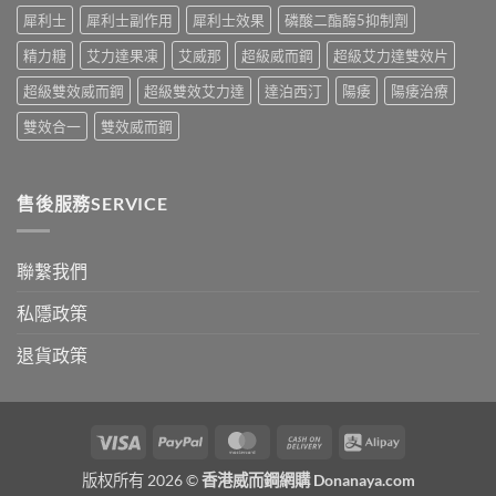
較〉
買
犀利士
犀利士副作用
犀利士效果
磷酸二酯酶5抑制劑
中
指
南〉
精力糖
艾力達果凍
艾威那
超級威而鋼
超級艾力達雙效片
中
超級雙效威而鋼
超級雙效艾力達
達泊西汀
陽痿
陽痿治療
雙效合一
雙效威而鋼
售後服務SERVICE
聯繫我們
私隱政策
退貨政策
Visa
PayPal
MasterCard
Cash
Alipay
On
版权所有 2026 ©
香港威而鋼網購 Donanaya.com
Delivery