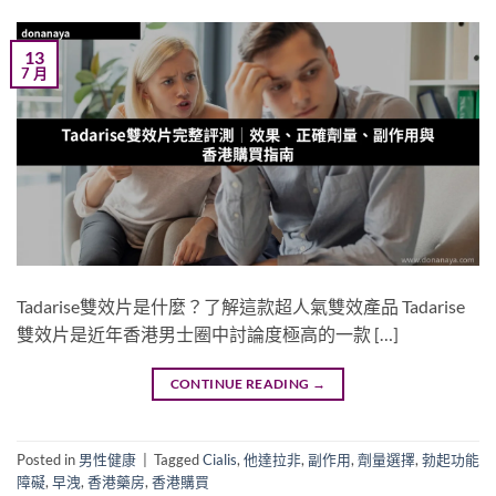
13
7 月
Tadarise雙效片是什麼？了解這款超人氣雙效產品 Tadarise
雙效片是近年香港男士圈中討論度極高的一款 […]
CONTINUE READING
→
Posted in
男性健康
|
Tagged
Cialis
,
他達拉非
,
副作用
,
劑量選擇
,
勃起功能
障礙
,
早洩
,
香港藥房
,
香港購買