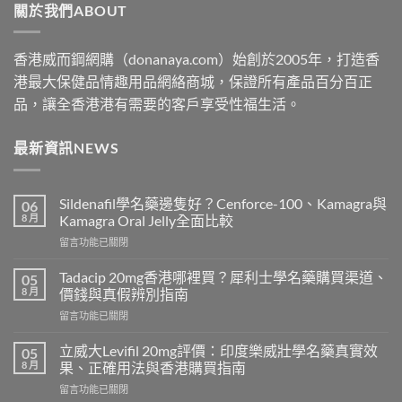
關於我們ABOUT
$2199
香港威而鋼網購（donanaya.com）始創於2005年，打造香
港最大保健品情趣用品網絡商城，保證所有產品百分百正
品，讓全香港港有需要的客戶享受性福生活。
最新資訊NEWS
Sildenafil學名藥邊隻好？Cenforce-100、Kamagra與
06
8 月
Kamagra Oral Jelly全面比較
在
留言功能已關閉
〈Sildenafil
學
Tadacip 20mg香港哪裡買？犀利士學名藥購買渠道、
05
名
8 月
價錢與真假辨別指南
藥
在
留言功能已關閉
邊
〈Tadacip
隻
20mg
好？
立威大Levifil 20mg評價：印度樂威壯學名藥真實效
05
香
Cenforce-
8 月
果、正確用法與香港購買指南
港
100、
在
留言功能已關閉
哪
Kamagra