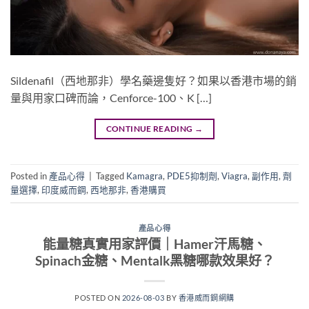
Sildenafil（西地那非）學名藥邊隻好？如果以香港市場的銷
量與用家口碑而論，Cenforce-100、K […]
CONTINUE READING
→
Posted in
產品心得
|
Tagged
Kamagra
,
PDE5抑制劑
,
Viagra
,
副作用
,
劑
量選擇
,
印度威而鋼
,
西地那非
,
香港購買
產品心得
能量糖真實用家評價｜Hamer汗馬糖、
Spinach金糖、Mentalk黑糖哪款效果好？
POSTED ON
2026-08-03
BY
香港威而鋼網購