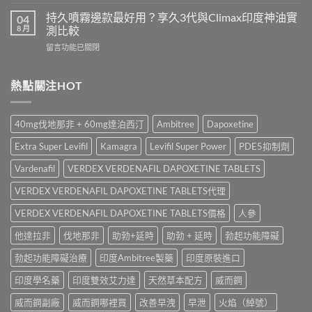
〈立
裡
與
威
買？
持久噴霧邊款最好用？享久3代與Climax印度神油實
04
Kamagra
大
犀
8 月
測比較
Oral
Levifil
利
Jelly
在
留言功能已關閉
20mg
士
全
〈持
評
學
面
久
價：
名
比
噴
熱點關注HOT
印
藥
較〉
霧
度
購
中
邊
樂
買
款
威
渠
40mg伐地那非 + 60mg達泊西汀
Ambitree
Dapoxetine
最
壯
道、
好
學
價
Extra Super Levifil
Kamagra
Levifil Super Power
PDE5抑制劑
用？
名
錢
享
藥
Vardenafil
VERDEX VERDENAFIL DAPOXETINE TABLETS
與
久
真
真
3
VERDEX VERDENAFIL DAPOXETINE TABLETS代理
實
假
代
效
辨
與
VERDEX VERDENAFIL DAPOXETINE TABLETS價格
人參
果、
別
Climax
正
指
他達拉非
伐地那非
助勃+延時
助勃 + 延時
勃起功能障礙
印
確
南〉
度
用
中
勃起功能障礙治療
印度Ambitree製藥
印度原裝進口
神
法
油
與
印度學名藥
印度雙效艾力達
天然草本配方
威而鋼
實
香
測
港
威而鋼副廠
威而鋼哪裡買
改善早洩
早泄
火焰（綽號）
比
購