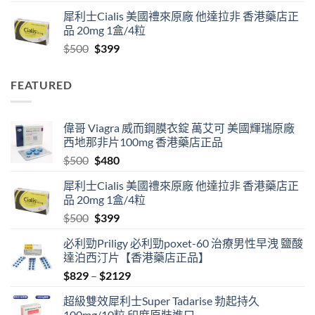
range:
犀利士Cialis 美國禮來原廠 他達拉非 香港藥店正
$829
品 20mg 1盒/4粒
through
Original
Current
$
500
$
399
$2129
price
price
was:
is:
FEATURED
$500.
$399.
偉哥 Viagra 威而鋼膜衣錠 萬艾可 美國輝瑞原廠
西地那非片100mg 香港藥店正品
Original
Current
$
500
$
480
price
price
犀利士Cialis 美國禮來原廠 他達拉非 香港藥店正
was:
is:
品 20mg 1盒/4粒
$500.
$480.
Original
Current
$
500
$
399
price
price
必利勁Priligy 必利勁poxet-60 治療男性早洩 鹽酸
was:
is:
達泊西汀片【香港藥店正品】
$500.
$399.
Price
$
829
–
$
2129
range:
超級雙效犀利士Super Tadarise 勃起持久
$829
100mg/10粒 印度原裝進口