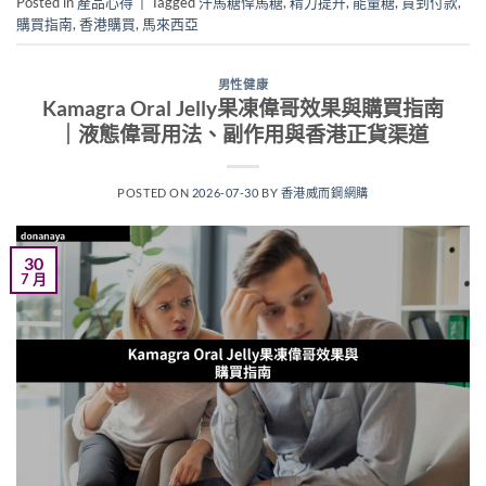
Posted in
產品心得
|
Tagged
汗馬糖悍馬糖
,
精力提升
,
能量糖
,
貨到付款
,
購買指南
,
香港購買
,
馬來西亞
男性健康
Kamagra Oral Jelly果凍偉哥效果與購買指南
｜液態偉哥用法、副作用與香港正貨渠道
POSTED ON
2026-07-30
BY
香港威而鋼網購
30
7 月