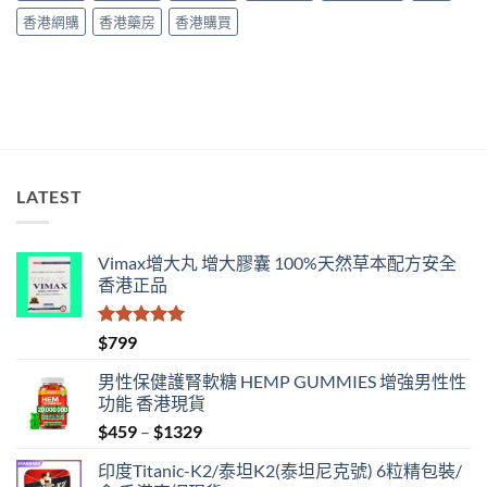
哪
中
香港網購
香港藥房
香港購買
款
效
果
好？〉
中
LATEST
Vimax增大丸 增大膠囊 100%天然草本配方安全
香港正品
評分
5.00
$
799
滿分 5
男性保健護腎軟糖 HEMP GUMMIES 增強男性性
功能 香港現貨
Price
$
459
–
$
1329
range:
印度Titanic-K2/泰坦K2(泰坦尼克號) 6粒精包裝/
$459