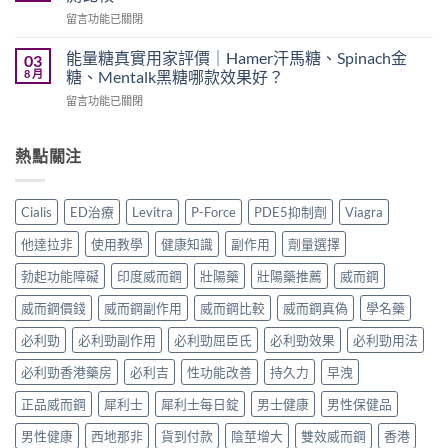
Levifil
利
Jelly
在
留言功能已關閉
20mg
士
全
〈持
評
學
面
久
價：
能量糖真實用家評價｜Hamer汗馬糖、Spinach金
03
名
比
噴
印
8 月
糖、Mentalk黑糖哪款效果好？
藥
較〉
霧
度
購
中
在
留言功能已關閉
邊
樂
買
〈能
款
威
渠
量
最
壯
道、
糖
熱點關注
好
學
價
真
用？
名
錢
實
享
藥
與
用
久
真
Cialis
ED治療
Levitra
P-Force
PDE5抑制劑
Viagra
真
家
3
實
假
評
代
效
他達拉非
使用教學
健康知識
副作用
劑量選擇
辨
價
與
果、
別
｜
Climax
勃起功能障礙
印度威而鋼
壯陽藥
壯陽藥推薦
威而鋼
正
指
Hamer
印
確
南〉
汗
威而鋼價錢
威而鋼副作用
威而鋼比較
威而鋼真偽
學名藥
度
用
中
馬
神
法
糖、
必利勁
必利勁副作用
必利勁屈臣氏
必利勁效果
必利勁用法
油
與
Spinach
實
香
必利勁香港藥房
必利吉
性功能改善
持久力
早洩
金
測
港
糖、
比
購
正品威而鋼
犀利士
犀利士每日錠
男士健康
男性保健品
Mentalk
較〉
買
黑
中
指
男性健康
西地那非
貨到付款
陰莖增大
雙效威而鋼
香港
糖
南〉