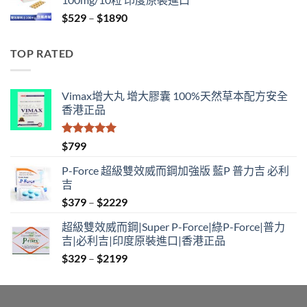
through
Price
$
529
–
$
1890
$2129
range:
$529
TOP RATED
through
$1890
Vimax增大丸 增大膠囊 100%天然草本配方安全
香港正品
評分
5.00
$
799
滿分 5
P-Force 超級雙效威而鋼加強版 藍P 普力吉 必利
吉
Price
$
379
–
$
2229
range:
超級雙效威而鋼|Super P-Force|綠P-Force|普力
$379
吉|必利吉|印度原裝進口|香港正品
through
Price
$
329
–
$
2199
$2229
range:
$329
through