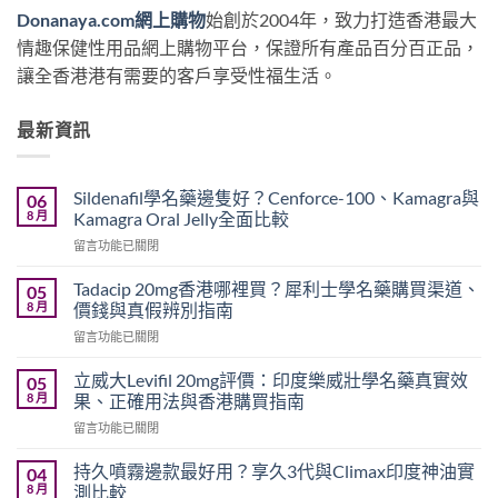
Donanaya.com網上購物
始創於2004年，致力打造香港最大
情趣保健性用品網上購物平台，保證所有產品百分百正品，
讓全香港港有需要的客戶享受性福生活。
最新資訊
Sildenafil學名藥邊隻好？Cenforce-100、Kamagra與
06
8 月
Kamagra Oral Jelly全面比較
在
留言功能已關閉
〈Sildenafil
學
Tadacip 20mg香港哪裡買？犀利士學名藥購買渠道、
05
名
8 月
價錢與真假辨別指南
藥
在
留言功能已關閉
邊
〈Tadacip
隻
20mg
好？
立威大Levifil 20mg評價：印度樂威壯學名藥真實效
05
香
Cenforce-
8 月
果、正確用法與香港購買指南
港
100、
在
留言功能已關閉
哪
Kamagra
〈立
裡
與
威
買？
持久噴霧邊款最好用？享久3代與Climax印度神油實
04
Kamagra
大
犀
8 月
測比較
Oral