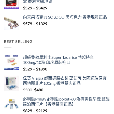
盒 香港官網現貨
through
Price
$
529
–
$
3429
$1329
range:
向天果巧克力 SOLOCO 黑巧克力 香港現貨正品
$529
Price
$
579
–
$
1329
through
range:
$3429
$579
through
BEST SELLING
$1329
超級雙效犀利士Super Tadarise 勃起持久
100mg/10粒 印度原裝進口
Price
$
529
–
$
1890
range:
偉哥 Viagra 威而鋼膜衣錠 萬艾可 美國輝瑞原廠
$529
西地那非片100mg 香港藥店正品
through
Original
Current
$
500
$
480
$1890
price
price
必利勁Priligy 必利勁poxet-60 治療男性早洩 鹽酸
was:
is:
達泊西汀片【香港藥店正品】
$500.
$480.
Price
$
829
–
$
2129