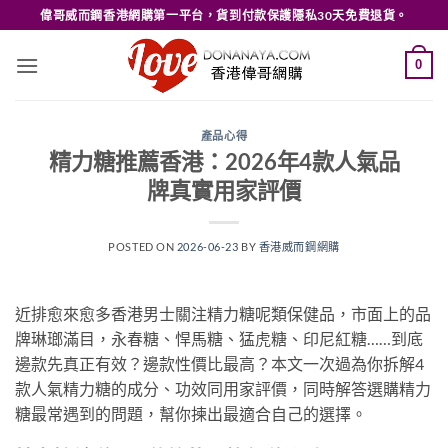
Skip
偉哥威而鋼香港網購第一平台，貨到付款保護隱私30天免費退貨。
to
content
0
產品心得
精力糖推薦香港：2026年4款人氣品
牌真實用家評價
POSTED ON
2026-06-23
BY
香港威而鋼網購
近排愈來愈多香港男士關注精力糖呢類保健品，市面上的品
牌琳瑯滿目，永春糖、悍馬糖、猛虎糖、印尼紅糖……到底
邊款先真正有效？邊款性價比最高？本文一次過為你拆解4
款人氣精力糖的成分、功效同用家評價，同時解答選購精力
糖最常遇到的問題，幫你揀出最適合自己的選擇。