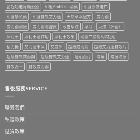
比
全
勃起功能障礙治療
印度Ambitree製藥
印度原裝進口
較〉
面
中
比
印度學名藥
印度雙效艾力達
天然草本配方
威而鋼
較
與
威而鋼副廠
威而鋼哪裡買
改善早洩
早泄
火焰（綽號）
香
港
犀利士
犀利士副作用
犀利士效果
磷酸二酯酶5抑制劑
購
買
精力糖
艾力達果凍
艾威那
超級威而鋼
超級艾力達雙效片
指
南〉
超級雙效威而鋼
超級雙效艾力達
達泊西汀
陽痿
陽痿治療
中
雙效合一
雙效威而鋼
售後服務SERVICE
聯繫我們
私隱政策
退貨政策