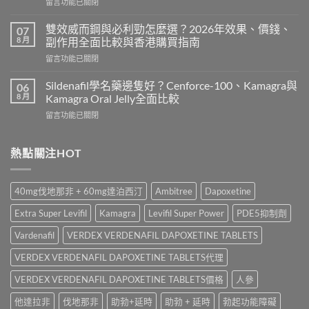
在
留言功能已關閉
副
〈威
作
而
用
雙效威而鋼與必利勁怎麼選？2026年效果、價錢、
07
鋼
嗎？
8 月
副作用全面比較與香港購買指南
香
Cialis
在
留言功能已關閉
港
常
〈雙
價
見
效
錢
Sildenafil學名藥邊隻好？Cenforce-100、Kamagra與
06
副
威
2026
8 月
Kamagra Oral Jelly全面比較
作
而
｜
用、
在
留言功能已關閉
鋼
Viagra
注
〈Sildenafil
與
一
意
學
必
粒
事
名
熱點關注HOT
利
多
項
藥
勁
少
與
邊
怎
錢？
香
隻
麼
原
40mg伐地那非 + 60mg達泊西汀
Ambitree
Dapoxetine
港
好？
選？
廠
正
Cenforce-
2026
與
Extra Super Levifil
Kamagra
Levifil Super Power
PDE5抑制劑
貨
100、
年
學
購
Kamagra
效
Vardenafil
VERDEX VERDENAFIL DAPOXETINE TABLETS
名
買
與
果、
藥
指
Kamagra
VERDEX VERDENAFIL DAPOXETINE TABLETS代理
價
購
南〉
Oral
錢、
買
中
Jelly
VERDEX VERDENAFIL DAPOXETINE TABLETS價格
人參
副
比
全
作
較〉
他達拉非
伐地那非
助勃+延時
助勃 + 延時
勃起功能障礙
面
用
中