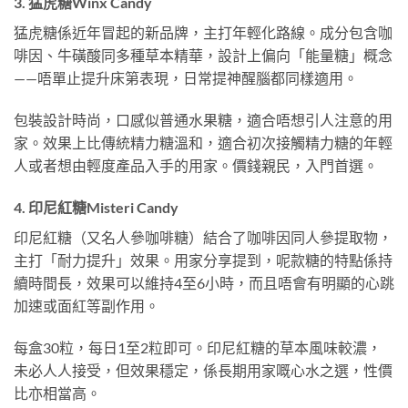
3. 猛虎糖Winx Candy
猛虎糖係近年冒起的新品牌，主打年輕化路線。成分包含咖
啡因、牛磺酸同多種草本精華，設計上偏向「能量糖」概念
——唔單止提升床第表現，日常提神醒腦都同樣適用。
包裝設計時尚，口感似普通水果糖，適合唔想引人注意的用
家。效果上比傳統精力糖溫和，適合初次接觸精力糖的年輕
人或者想由輕度產品入手的用家。價錢親民，入門首選。
4. 印尼紅糖Misteri Candy
印尼紅糖（又名人參咖啡糖）結合了咖啡因同人參提取物，
主打「耐力提升」效果。用家分享提到，呢款糖的特點係持
續時間長，效果可以維持4至6小時，而且唔會有明顯的心跳
加速或面紅等副作用。
每盒30粒，每日1至2粒即可。印尼紅糖的草本風味較濃，
未必人人接受，但效果穩定，係長期用家嘅心水之選，性價
比亦相當高。