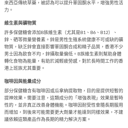
來西亞傳統草藥，被認為可以提升睪固酮水平，增強男性活
力。
維生素與礦物質
許多保健糖會添加B族維生素（尤其是B1、B6、B12）、
鋅、硒等微量營養素。鋅是男性生殖系統健康不可或缺的礦
物質，缺乏鋅會直接影響睪固酮合成和精子品質，香港不少
男士因為飲食不均，鋅攝取量偏低。B族維生素則幫助身體
轉化食物為能量，有助於減輕疲勞感，對於長時間工作的香
港上班族尤其重要。
咖啡因與能量成分
部分保健糖含有咖啡因或瓜拿納提取物，目的是提供短暫的
提神效果。需要注意，這類成分的「增強表現」效果是暫時
性的，並非真正改善身體機能。咖啡因耐受性會隨長期服用
而增加，到後來可能需要更大劑量才能達到同樣效果，不建
議依賴這類產品作為長期的精力解決方案。