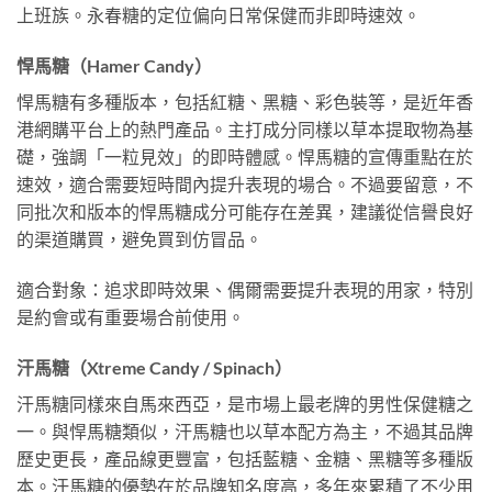
上班族。永春糖的定位偏向日常保健而非即時速效。
悍馬糖（Hamer Candy）
悍馬糖有多種版本，包括紅糖、黑糖、彩色裝等，是近年香
港網購平台上的熱門產品。主打成分同樣以草本提取物為基
礎，強調「一粒見效」的即時體感。悍馬糖的宣傳重點在於
速效，適合需要短時間內提升表現的場合。不過要留意，不
同批次和版本的悍馬糖成分可能存在差異，建議從信譽良好
的渠道購買，避免買到仿冒品。
適合對象：追求即時效果、偶爾需要提升表現的用家，特別
是約會或有重要場合前使用。
汗馬糖（Xtreme Candy / Spinach）
汗馬糖同樣來自馬來西亞，是市場上最老牌的男性保健糖之
一。與悍馬糖類似，汗馬糖也以草本配方為主，不過其品牌
歷史更長，產品線更豐富，包括藍糖、金糖、黑糖等多種版
本。汗馬糖的優勢在於品牌知名度高，多年來累積了不少用