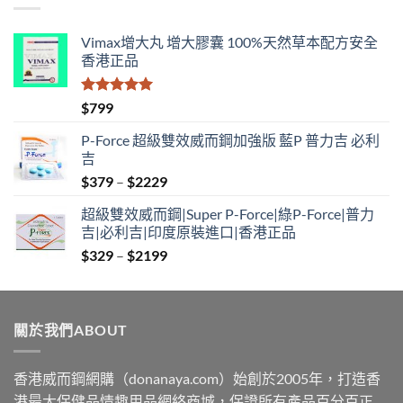
$1890
Vimax增大丸 增大膠囊 100%天然草本配方安全
香港正品
評分
5.00
$
799
滿分 5
P-Force 超級雙效威而鋼加強版 藍P 普力吉 必利
吉
Price
$
379
–
$
2229
range:
超級雙效威而鋼|Super P-Force|綠P-Force|普力
$379
吉|必利吉|印度原裝進口|香港正品
through
Price
$
329
–
$
2199
$2229
range:
$329
through
關於我們ABOUT
$2199
香港威而鋼網購（donanaya.com）始創於2005年，打造香
港最大保健品情趣用品網絡商城，保證所有產品百分百正