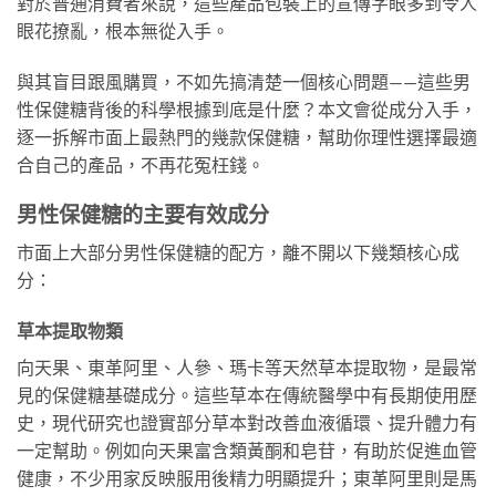
對於普通消費者來說，這些產品包裝上的宣傳字眼多到令人
眼花撩亂，根本無從入手。
與其盲目跟風購買，不如先搞清楚一個核心問題——這些男
性保健糖背後的科學根據到底是什麼？本文會從成分入手，
逐一拆解市面上最熱門的幾款保健糖，幫助你理性選擇最適
合自己的產品，不再花冤枉錢。
男性保健糖的主要有效成分
市面上大部分男性保健糖的配方，離不開以下幾類核心成
分：
草本提取物類
向天果、東革阿里、人參、瑪卡等天然草本提取物，是最常
見的保健糖基礎成分。這些草本在傳統醫學中有長期使用歷
史，現代研究也證實部分草本對改善血液循環、提升體力有
一定幫助。例如向天果富含類黃酮和皂苷，有助於促進血管
健康，不少用家反映服用後精力明顯提升；東革阿里則是馬