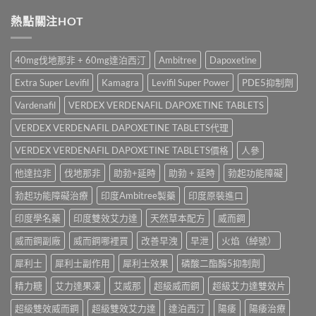
學
必
粒
事
名
熱點關注HOT
利
多
項
藥
勁
少
與
邊
怎
錢？
香
隻
麼
原
40mg伐地那非 + 60mg達泊西汀
Ambitree
Dapoxetine
港
好？
選？
廠
正
Cenforce-
2026
與
Extra Super Levifil
Kamagra
Levifil Super Power
PDE5抑制劑
貨
100、
年
學
購
Kamagra
效
Vardenafil
VERDEX VERDENAFIL DAPOXETINE TABLETS
名
買
與
果、
藥
指
Kamagra
VERDEX VERDENAFIL DAPOXETINE TABLETS代理
價
購
南〉
Oral
錢、
買
中
Jelly
VERDEX VERDENAFIL DAPOXETINE TABLETS價格
人參
副
比
全
作
較〉
他達拉非
伐地那非
助勃+延時
助勃 + 延時
勃起功能障礙
面
用
中
比
全
勃起功能障礙治療
印度Ambitree製藥
印度原裝進口
較〉
面
中
比
印度學名藥
印度雙效艾力達
天然草本配方
威而鋼
較
與
威而鋼副廠
威而鋼哪裡買
改善早洩
早泄
火焰（綽號）
香
港
犀利士
犀利士副作用
犀利士效果
磷酸二酯酶5抑制劑
購
買
精力糖
艾力達果凍
艾威那
超級威而鋼
超級艾力達雙效片
指
南〉
超級雙效威而鋼
超級雙效艾力達
達泊西汀
陽痿
陽痿治療