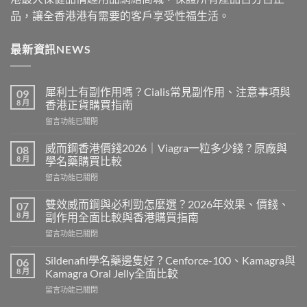
品，讓全香港港有需要的客戶享受性福生活。
最新資訊NEWS
犀利士有副作用嗎？Cialis常見副作用、注意事項與
09
8 月
香港正貨購買指南
在
留言功能已關閉
〈犀
利
威而鋼香港價錢2026｜Viagra一粒多少錢？原廠與
08
士
8 月
學名藥購買比較
有
在
留言功能已關閉
副
〈威
作
而
用
雙效威而鋼與必利勁怎麼選？2026年效果、價錢、
07
鋼
嗎？
8 月
副作用全面比較與香港購買指南
香
Cialis
在
留言功能已關閉
港
常
〈雙
價
見
效
錢
Sildenafil學名藥邊隻好？Cenforce-100、Kamagra與
06
副
威
2026
8 月
Kamagra Oral Jelly全面比較
作
而
｜
用、
在
留言功能已關閉
鋼
Viagra
注
〈Sildenafil
與
一
意