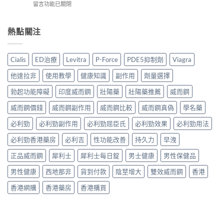
與
在
留言功能已關閉
邊
怎
錢？
香
〈Tadacip
隻
麼
原
港
20mg
好？
選？
廠
正
香
熱點關注
Cenforce-
2026
與
貨
港
100、
年
學
購
哪
Kamagra
效
名
買
裡
與
果、
Cialis
ED治療
Levitra
P-Force
PDE5抑制劑
Viagra
藥
指
買？
Kamagra
價
購
南〉
犀
Oral
錢、
他達拉非
使用教學
健康知識
副作用
劑量選擇
買
中
利
Jelly
副
比
士
全
勃起功能障礙
印度威而鋼
壯陽藥
壯陽藥推薦
威而鋼
作
較〉
學
面
用
中
名
威而鋼價錢
威而鋼副作用
威而鋼比較
威而鋼真偽
學名藥
比
全
藥
較〉
面
購
必利勁
必利勁副作用
必利勁屈臣氏
必利勁效果
必利勁用法
中
比
買
較
必利勁香港藥房
必利吉
性功能改善
持久力
早洩
渠
與
道、
香
正品威而鋼
犀利士
犀利士每日錠
男士健康
男性保健品
價
港
錢
購
男性健康
西地那非
貨到付款
陰莖增大
雙效威而鋼
香港
與
買
真
指
香港網購
香港藥房
香港購買
假
南〉
辨
中
別
指