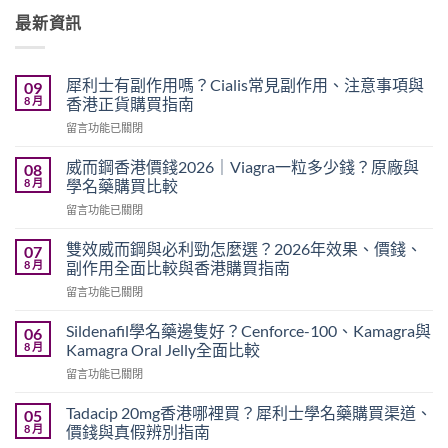
最新資訊
犀利士有副作用嗎？Cialis常見副作用、注意事項與
09
8 月
香港正貨購買指南
在
留言功能已關閉
〈犀
利
威而鋼香港價錢2026｜Viagra一粒多少錢？原廠與
08
士
8 月
學名藥購買比較
有
在
留言功能已關閉
副
〈威
作
而
用
雙效威而鋼與必利勁怎麼選？2026年效果、價錢、
07
鋼
嗎？
8 月
副作用全面比較與香港購買指南
香
Cialis
在
留言功能已關閉
港
常
〈雙
價
見
效
錢
Sildenafil學名藥邊隻好？Cenforce-100、Kamagra與
06
副
威
2026
8 月
Kamagra Oral Jelly全面比較
作
而
｜
用、
在
留言功能已關閉
鋼
Viagra
注
〈Sildenafil
與
一
意
學
必
Tadacip 20mg香港哪裡買？犀利士學名藥購買渠道、
05
粒
事
名
利
8 月
價錢與真假辨別指南
多
項
藥
勁
少