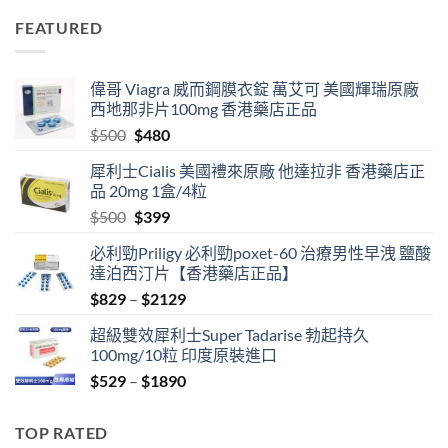
was:
is:
FEATURED
$500.
$399.
偉哥 Viagra 威而鋼膜衣錠 萬艾可 美國輝瑞原廠
西地那非片100mg 香港藥店正品
Original
Current
$
500
$
480
price
price
犀利士Cialis 美國禮來原廠 他達拉非 香港藥店正
was:
is:
品 20mg 1盒/4粒
$500.
$480.
Original
Current
$
500
$
399
price
price
必利勁Priligy 必利勁poxet-60 治療男性早洩 鹽酸
was:
is:
達泊西汀片【香港藥店正品】
$500.
$399.
Price
$
829
–
$
2129
range:
超級雙效犀利士Super Tadarise 勃起持久
$829
100mg/10粒 印度原裝進口
through
Price
$
529
–
$
1890
$2129
range:
$529
TOP RATED
through