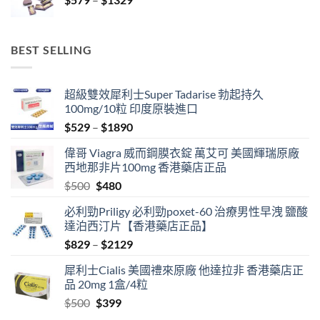
range:
$3429
$579
through
BEST SELLING
$1329
超級雙效犀利士Super Tadarise 勃起持久
100mg/10粒 印度原裝進口
Price
$
529
–
$
1890
range:
偉哥 Viagra 威而鋼膜衣錠 萬艾可 美國輝瑞原廠
$529
西地那非片100mg 香港藥店正品
through
Original
Current
$
500
$
480
$1890
price
price
必利勁Priligy 必利勁poxet-60 治療男性早洩 鹽酸
was:
is:
達泊西汀片【香港藥店正品】
$500.
$480.
Price
$
829
–
$
2129
range:
犀利士Cialis 美國禮來原廠 他達拉非 香港藥店正
$829
品 20mg 1盒/4粒
through
Original
Current
$
500
$
399
$2129
price
price