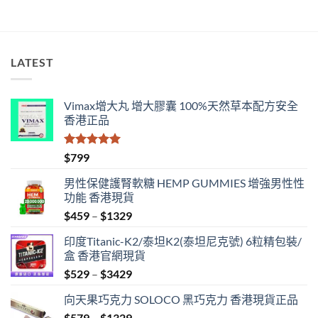
南〉
中
LATEST
Vimax增大丸 增大膠囊 100%天然草本配方安全
香港正品
評分
5.00
$
799
滿分 5
男性保健護腎軟糖 HEMP GUMMIES 增強男性性
功能 香港現貨
Price
$
459
–
$
1329
range:
印度Titanic-K2/泰坦K2(泰坦尼克號) 6粒精包裝/
$459
盒 香港官網現貨
through
Price
$
529
–
$
3429
$1329
range:
向天果巧克力 SOLOCO 黑巧克力 香港現貨正品
$529
Price
$
579
–
$
1329
through