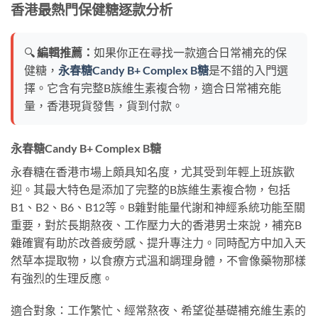
香港最熱門保健糖逐款分析
🔍
編輯推薦：
如果你正在尋找一款適合日常補充的保
健糖，
永春糖Candy B+ Complex B糖
是不錯的入門選
擇。它含有完整B族維生素複合物，適合日常補充能
量，香港現貨發售，貨到付款。
永春糖Candy B+ Complex B糖
永春糖在香港市場上頗具知名度，尤其受到年輕上班族歡
迎。其最大特色是添加了完整的B族維生素複合物，包括
B1、B2、B6、B12等。B雜對能量代謝和神經系統功能至關
重要，對於長期熬夜、工作壓力大的香港男士來說，補充B
雜確實有助於改善疲勞感、提升專注力。同時配方中加入天
然草本提取物，以食療方式溫和調理身體，不會像藥物那樣
有強烈的生理反應。
適合對象：工作繁忙、經常熬夜、希望從基礎補充維生素的