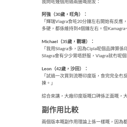
我問咗幾個用過兩邊嘅朋友：
阿強（30歲，旺角）：
「輝瑞Viagra食咗20分鐘左右開始有反
多硬，都係維持到4個鐘左右。但Kamagra一
Michael（35歲，觀塘）：
「我用Silagra多，因為Cipla呢個品牌
Silagra會有少少胃唔舒服，Viagra就冇
Leon（42歲，沙田）：
「試過一次買到流嘢印度版，食完完全冇反
揀。」
綜合來講，大廠印度版嘅口碑係正面嘅，大部
副作用比較
兩個版本嘅副作用理論上係一樣嘅，因為