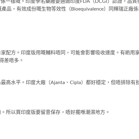
份本身係一樣嘅。印度學名藥廠要通過印度FDA（DCGI）認證，品質
嘅產品，有效成份嘅生物等效性（Bioequivalence）同輝瑞正廠
自家配方。印度版用嘅輔料唔同，可能會影響吸收速度。有啲用
覺得差唔多。
水平。印度大廠（Ajanta、Cipla）都好穩定，但唔排除有
啲。所以買印度版要留意保存，唔好擺喺潮濕地方。