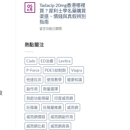
原
正
勁
學
Tadacip 20mg香港哪裡
05
廠
貨
怎
名
8 月
買？犀利士學名藥購買
與
購
麼
藥
渠道、價錢與真假辨別
學
買
選？
邊
指南
名
指
2026
隻
藥
南〉
年
好？
在
留言功能已關閉
購
中
效
Cenforce-
〈Tadacip
買
果、
100、
20mg
比
價
Kamagra
香
熱點關注
較〉
錢、
與
港
中
副
Kamagra
哪
作
Oral
裡
Cialis
ED治療
Levitra
用
Jelly
買？
全
全
犀
P-Force
PDE5抑制劑
Viagra
面
面
利
比
比
士
他達拉非
使用教學
健康知識
較
較〉
學
與
中
名
副作用
劑量選擇
度
香
藥
港
購
勃起功能障礙
印度威而鋼
購
買
買
壯陽藥
壯陽藥推薦
威而鋼
渠
指
道、
威而鋼價錢
威而鋼副作用
南〉
價
中
錢
威而鋼比較
威而鋼真偽
與