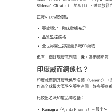
Sildenafil Citrate（西地那非
正廠Viagra嘅優點：
藥效穩定，臨床數據充足
品質監控嚴格
全世界醫生認證最多嘅ED藥物
但有一個好現實嘅問題：
貴
。香港藥房買一粒正
印度威而鋼係乜？
印度威而鋼其實就係學名藥（Generic
作為全球最大嘅學名藥生產國，好多藥廠都有出Si
比較出名嘅印度品牌包括：
Kamagra
（Ajanta Pharma）— 最出名