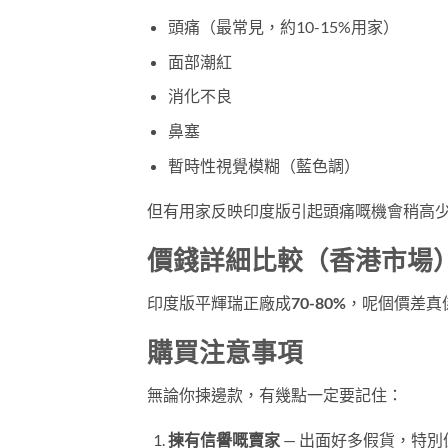
頭痛（最常見，約10-15%用家）
面部潮紅
消化不良
鼻塞
暫時性視覺模糊（藍色調）
但有用家反映印度版引起頭痛嘅機會稍高
價錢詳細比較（香港市場
印度版平輝瑞正廠成
70-80%
，呢個價差真
購買注意事項
無論你揀邊款，有幾點一定要記住：
揀有信譽嘅賣家
— 出面好多假貨，特