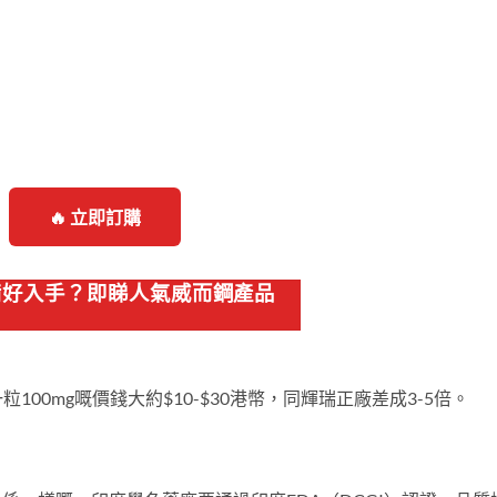
🔥 立即訂購
準備好入手？即睇人氣威而鋼產品
100mg嘅價錢大約$10-$30港幣，同輝瑞正廠差成3-5倍。