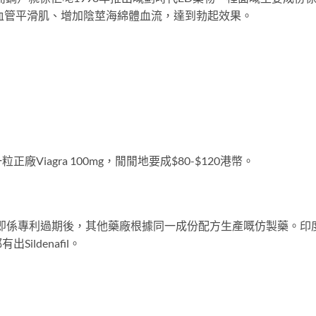
），透過放鬆血管平滑肌、增加陰莖海綿體血流，達到勃起效果。
廠Viagra 100mg，閒閒地要成$80-$120港幣。
），即係專利過期後，其他藥廠根據同一成份配方生產嘅仿製藥。印
ldenafil。