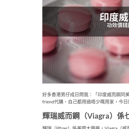
好多香港男仔成日問我：「印度威而鋼同
friend代購、自己都用過唔少嘅用家，
輝瑞威而鋼（Viagra）係
輝瑞（Pfizer）係美國大藥廠，Viagr