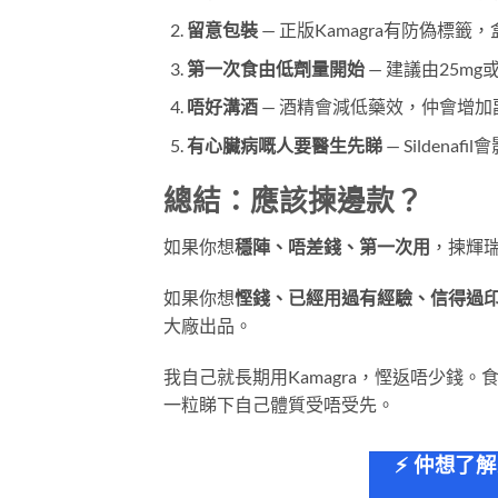
留意包裝
— 正版Kamagra有防偽標籤，盒面
第一次食由低劑量開始
— 建議由25mg
唔好溝酒
— 酒精會減低藥效，仲會增加
有心臟病嘅人要醫生先睇
— Sildenaf
總結：應該揀邊款？
如果你想
穩陣、唔差錢、第一次用
，揀輝瑞
如果你想
慳錢、已經用過有經驗、信得過
大廠出品。
我自己就長期用Kamagra，慳返唔少錢
一粒睇下自己體質受唔受先。
⚡ 仲想了