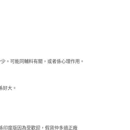
少少。可能同輔料有關，或者係心理作用。
）
係好大。
別係印度版因為受歡迎，假貨仲多過正廠