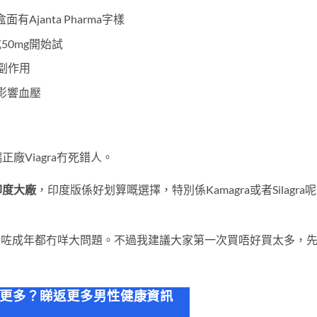
有Ajanta Pharma字樣
或50mg開始試
副作用
il會影響血壓
正廠Viagra冇死錯人。
印度大廠
，印度版係好划算嘅選擇，特別係Kamagra或者Silagra
。食咗成年都冇咩大問題。不過我建議大家第一次買唔好買太多，
解更多？睇返更多男性健康資訊