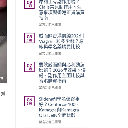
犀利士有副作用嗎？
09
8 月
Cialis常見副作用、注
意事項與香港正貨購買
指南
在
留言功能已關閉
〈犀
利
威而鋼香港價錢2026｜
08
士
8 月
Viagra一粒多少錢？原
有
廠與學名藥購買比較
副
在
作
留言功能已關閉
〈威
用
而
嗎？
雙效威而鋼與必利勁怎
07
鋼
Cialis
8 月
麼選？2026年效果、價
香
常
錢、副作用全面比較與
港
見
香港購買指南
價
副
錢
作
在
留言功能已關閉
2026
用、
〈雙
日幫
｜
注
效
Sildenafil學名藥邊隻
06
Viagra
意
威
8 月
好？Cenforce-100、
一
事
而
Kamagra與Kamagra
粒
項
鋼
Oral Jelly全面比較
多
與
與
少
香
必
在
留言功能已關閉
錢？
係
港
利
〈Sildenafil