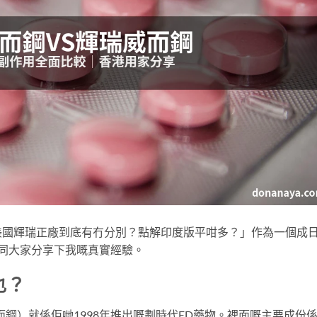
美國輝瑞正廠到底有冇分別？點解印度版平咁多？」作為一個成
今日同大家分享下我嘅真實經驗。
乜？
a（威而鋼）就係佢哋1998年推出嘅劃時代ED藥物。裡面嘅主要成份