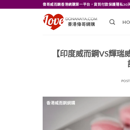
Skip
偉哥威而鋼香港網購第一平台，貨到付款保護隱私30
to
content
HO
【印度威而鋼VS輝瑞
POS