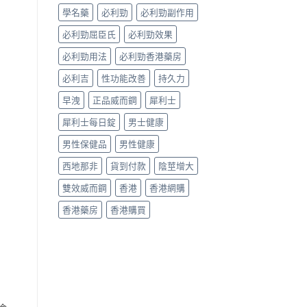
真
學名藥
必利勁
必利勁副作用
假
辨
必利勁屈臣氏
必利勁效果
別
指
必利勁用法
必利勁香港藥房
南〉
中
必利吉
性功能改善
持久力
早洩
正品威而鋼
犀利士
犀利士每日錠
男士健康
男性保健品
男性健康
西地那非
貨到付款
陰莖增大
雙效威而鋼
香港
香港網購
香港藥房
香港購買