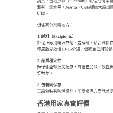
講真，西地那非（Sildenafil）呢個成
測有一定水平。Ajanta、Cipla呢啲大廠出
近嘅。
但係有分別嘅地方：
1. 輔料（Excipients）
輝瑞正廠用嘅填充劑、崩解劑、粘合劑係
印度版見效慢10-15分鐘，但我自己用就
2. 品質穩定性
輝瑞係全球頂尖藥廠，每批產品嘅一致性係最高
質稍差。
3. 包裝同保存
正廠包裝有防潮設計，印度版呢方面就差
香港用家真實評價