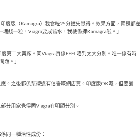
應，印度版（Kamagra）我食咗25分鐘先覺得。效果方面，兩邊都
塊錢一粒，Viagra要成舊水，我梗係揀Kamagra啦。」
算係印度第二大藥廠。同Viagra真係FEEL唔到太大分別。唯一係有時
呢個問題。」
應。之後都係幫襯返有信譽嘅網店買。印度版OK嘅，但要識
分用家覺得同Viagra冇明顯分別。
都係同一種活性成份：