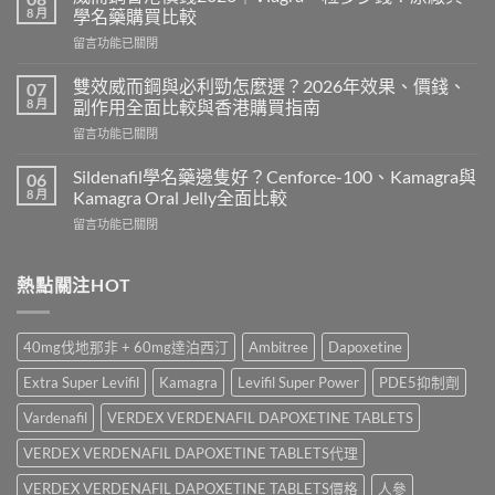
士
8 月
學名藥購買比較
有
在
留言功能已關閉
副
〈威
作
而
用
雙效威而鋼與必利勁怎麼選？2026年效果、價錢、
07
鋼
嗎？
8 月
副作用全面比較與香港購買指南
香
Cialis
在
留言功能已關閉
港
常
〈雙
價
見
效
錢
Sildenafil學名藥邊隻好？Cenforce-100、Kamagra與
06
副
威
2026
8 月
Kamagra Oral Jelly全面比較
作
而
｜
用、
在
留言功能已關閉
鋼
Viagra
注
〈Sildenafil
與
一
意
學
必
粒
事
名
熱點關注HOT
利
多
項
藥
勁
少
與
邊
怎
錢？
香
隻
麼
原
40mg伐地那非 + 60mg達泊西汀
Ambitree
Dapoxetine
港
好？
選？
廠
正
Cenforce-
2026
與
Extra Super Levifil
Kamagra
Levifil Super Power
PDE5抑制劑
貨
100、
年
學
購
Kamagra
效
Vardenafil
VERDEX VERDENAFIL DAPOXETINE TABLETS
名
買
與
果、
藥
指
Kamagra
VERDEX VERDENAFIL DAPOXETINE TABLETS代理
價
購
南〉
Oral
錢、
買
中
Jelly
VERDEX VERDENAFIL DAPOXETINE TABLETS價格
人參
副
比