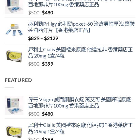
西地那非片100mg 香港藥店正品
through
Original
Current
$
500
$
480
$1890
price
price
必利勁Priligy 必利勁poxet-60 治療男性早洩 鹽酸
was:
is:
達泊西汀片【香港藥店正品】
$500.
$480.
Price
$
829
–
$
2129
range:
犀利士Cialis 美國禮來原廠 他達拉非 香港藥店正
$829
品 20mg 1盒/4粒
through
Original
Current
$
500
$
399
$2129
price
price
was:
is:
FEATURED
$500.
$399.
偉哥 Viagra 威而鋼膜衣錠 萬艾可 美國輝瑞原廠
西地那非片100mg 香港藥店正品
Original
Current
$
500
$
480
price
price
犀利士Cialis 美國禮來原廠 他達拉非 香港藥店正
was:
is:
品 20mg 1盒/4粒
$500.
$480.
Original
Current
$
500
$
399