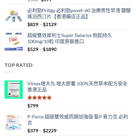
price
price
必利勁Priligy 必利勁poxet-60 治療男性早洩 鹽酸
was:
is:
達泊西汀片【香港藥店正品】
$500.
$399.
Price
$
829
–
$
2129
range:
超級雙效犀利士Super Tadarise 勃起持久
$829
100mg/10粒 印度原裝進口
through
Price
$
529
–
$
1890
$2129
range:
$529
TOP RATED
through
$1890
Vimax增大丸 增大膠囊 100%天然草本配方安全
香港正品
評分
5.00
$
799
滿分 5
P-Force 超級雙效威而鋼加強版 藍P 普力吉 必利
吉
Price
$
379
–
$
2229