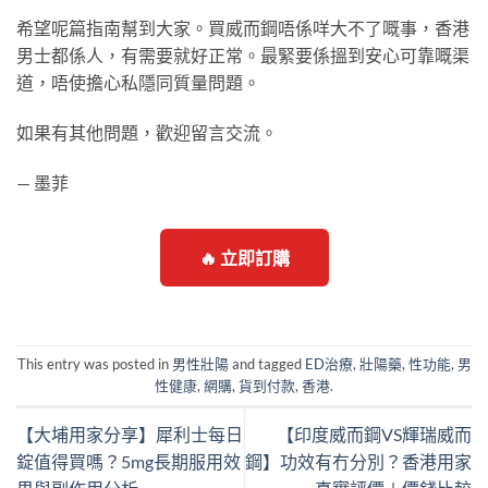
希望呢篇指南幫到大家。買威而鋼唔係咩大不了嘅事，香港
男士都係人，有需要就好正常。最緊要係搵到安心可靠嘅渠
道，唔使擔心私隱同質量問題。
如果有其他問題，歡迎留言交流。
— 墨菲
🔥 立即訂購
This entry was posted in
男性壯陽
and tagged
ED治療
,
壯陽藥
,
性功能
,
男
性健康
,
網購
,
貨到付款
,
香港
.
【大埔用家分享】犀利士每日
【印度威而鋼VS輝瑞威而
錠值得買嗎？5mg長期服用效
鋼】功效有冇分別？香港用家