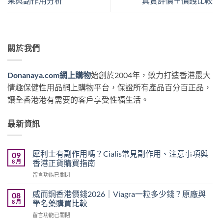
果與副作用分析
真實評價＋價錢比較
關於我們
Donanaya.com網上購物
始創於2004年，致力打造香港最大
情趣保健性用品網上購物平台，保證所有產品百分百正品，
讓全香港港有需要的客戶享受性福生活。
最新資訊
犀利士有副作用嗎？Cialis常見副作用、注意事項與
09
8 月
香港正貨購買指南
在
留言功能已關閉
〈犀
利
威而鋼香港價錢2026｜Viagra一粒多少錢？原廠與
08
士
8 月
學名藥購買比較
有
在
留言功能已關閉
副