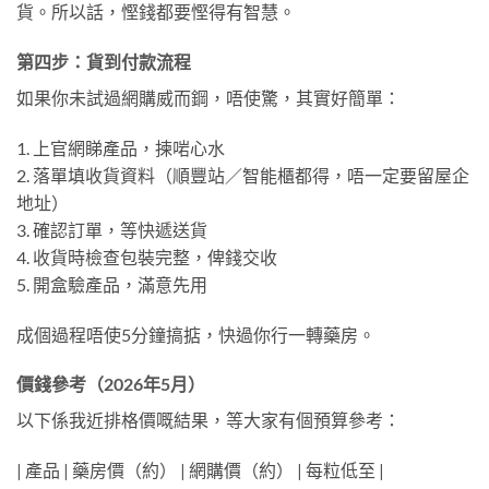
貨。所以話，慳錢都要慳得有智慧。
第四步：貨到付款流程
如果你未試過網購威而鋼，唔使驚，其實好簡單：
1. 上官網睇產品，揀啱心水
2. 落單填收貨資料（順豐站／智能櫃都得，唔一定要留屋企
地址）
3. 確認訂單，等快遞送貨
4. 收貨時檢查包裝完整，俾錢交收
5. 開盒驗產品，滿意先用
成個過程唔使5分鐘搞掂，快過你行一轉藥房。
價錢參考（2026年5月）
以下係我近排格價嘅結果，等大家有個預算參考：
| 產品 | 藥房價（約） | 網購價（約） | 每粒低至 |