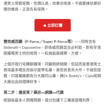
港男士用緊呢類，性價比高，效果亦唔差。不過要揀信譽好
嘅供應商，正貨先有保障。
🔥 立即訂購
雙效威而鋼（P-Force／Super P-Force等）
——同時含有
Sildenafil + Dapoxetine，即係威而鋼混合必利勁，對有早洩
困擾嘅男士特別啱用。一粒搞掂兩樣嘢，方便。
上個月我行咗轉銅鑼灣，同藥劑師傾開，佢話而家香港男士
買得最多嘅反而係印度學名藥，貪佢抵食夾大件。不過佢提
醒，印度藥廠都有分大廠同山寨，揀Dr. Reddy’s、Cipla呢啲
大廠出品就穩陣好多。
第二步：邊度買？藥房vs網購vs代購
呢個係最多人問嘅問題。我分別講下三種渠道嘅利弊：