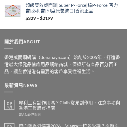
range:
超級雙效威而鋼|Super P-Force|綠P-Force|普力
$379
吉|必利吉|印度原裝進口|香港正品
through
Price
$
329
–
$
2199
$2229
range:
$329
through
關於我們ABOUT
$2199
香港威而鋼網購（donanaya.com）始創於2005年，打造香
港最大保健品情趣用品網絡商城，保證所有產品百分百正
品，讓全香港港有需要的客戶享受性福生活。
最新資訊NEWS
犀利士有副作用嗎？Cialis常見副作用、注意事項與
09
8 月
香港正貨購買指南
在
留言功能已關閉
〈犀
利
威而鋼香港價錢2026｜Viagra一粒多少錢？原廠與
08