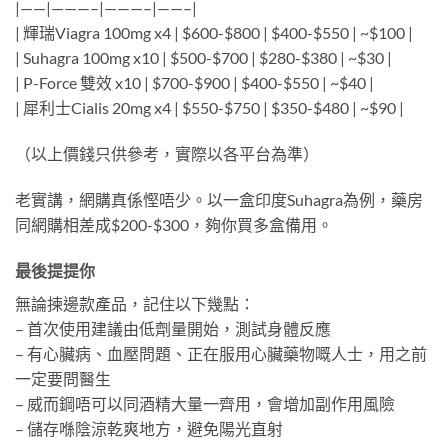
|——|———–|———–|——–|
| 輝瑞Viagra 100mg x4 | $600-$800 | $400-$550 | ~$100 |
| Suhagra 100mg x10 | $500-$700 | $280-$380 | ~$30 |
| P-Force 雙效 x10 | $700-$900 | $400-$550 | ~$40 |
| 犀利士Cialis 20mg x4 | $550-$750 | $350-$480 | ~$90 |
（以上價錢只供參考，實際以各平台為準）
老實講，網購真係慳唔少。以一盒印度Suhagra為例，藥房
同網購相差成$200-$300，夠你買多盒備用。
最後提提你
無論揀邊款產品，記住以下幾點：
– 首次使用建議由低劑量開始，測試身體反應
– 有心臟病、血壓問題、正在服用心臟藥物嘅人士，用之前
一定要問醫生
– 威而鋼唔可以同酒精大量一齊用，會增加副作用風險
– 儲存喺陰涼乾爽地方，避免陽光直射