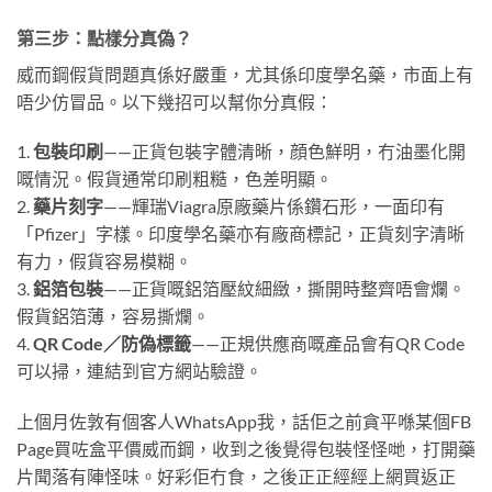
第三步：點樣分真偽？
威而鋼假貨問題真係好嚴重，尤其係印度學名藥，市面上有
唔少仿冒品。以下幾招可以幫你分真假：
1.
包裝印刷
——正貨包裝字體清晰，顔色鮮明，冇油墨化開
嘅情況。假貨通常印刷粗糙，色差明顯。
2.
藥片刻字
——輝瑞Viagra原廠藥片係鑽石形，一面印有
「Pfizer」字樣。印度學名藥亦有廠商標記，正貨刻字清晰
有力，假貨容易模糊。
3.
鋁箔包裝
——正貨嘅鋁箔壓紋細緻，撕開時整齊唔會爛。
假貨鋁箔薄，容易撕爛。
4.
QR Code／防偽標籤
——正規供應商嘅產品會有QR Code
可以掃，連結到官方網站驗證。
上個月佐敦有個客人WhatsApp我，話佢之前貪平喺某個FB
Page買咗盒平價威而鋼，收到之後覺得包裝怪怪哋，打開藥
片聞落有陣怪味。好彩佢冇食，之後正正經經上網買返正