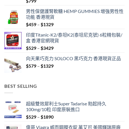
$
799
滿分 5
男性保健護腎軟糖 HEMP GUMMIES 增強男性性
功能 香港現貨
Price
$
459
–
$
1329
range:
印度Titanic-K2/泰坦K2(泰坦尼克號) 6粒精包裝/
$459
盒 香港官網現貨
through
Price
$
529
–
$
3429
$1329
range:
向天果巧克力 SOLOCO 黑巧克力 香港現貨正品
$529
Price
$
579
–
$
1329
through
range:
$3429
$579
through
BEST SELLING
$1329
超級雙效犀利士Super Tadarise 勃起持久
100mg/10粒 印度原裝進口
Price
$
529
–
$
1890
range:
偉哥 Viagra 威而鋼膜衣錠 萬艾可 美國輝瑞原廠
$529