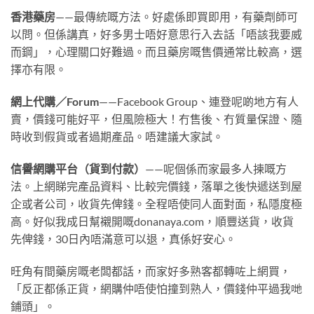
香港藥房
——最傳統嘅方法。好處係即買即用，有藥劑師可
以問。但係講真，好多男士唔好意思行入去話「唔該我要威
而鋼」，心理關口好難過。而且藥房嘅售價通常比較高，選
擇亦有限。
網上代購／Forum
——Facebook Group、連登呢啲地方有人
賣，價錢可能好平，但風險極大！冇售後、冇質量保證、隨
時收到假貨或者過期產品。唔建議大家試。
信譽網購平台（貨到付款）
——呢個係而家最多人揀嘅方
法。上網睇完產品資料、比較完價錢，落單之後快遞送到屋
企或者公司，收貨先俾錢。全程唔使同人面對面，私隱度極
高。好似我成日幫襯開嘅donanaya.com，順豐送貨，收貨
先俾錢，30日內唔滿意可以退，真係好安心。
旺角有間藥房嘅老闆都話，而家好多熟客都轉咗上網買，
「反正都係正貨，網購仲唔使怕撞到熟人，價錢仲平過我哋
鋪頭」。