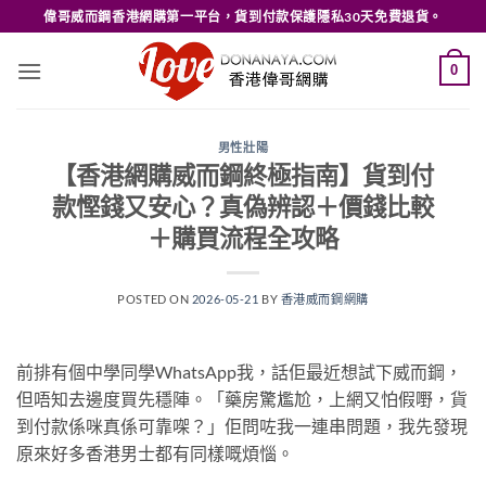
Skip
偉哥威而鋼香港網購第一平台，貨到付款保護隱私30天免費退貨。
to
content
0
男性壯陽
【香港網購威而鋼終極指南】貨到付
款慳錢又安心？真偽辨認＋價錢比較
＋購買流程全攻略
POSTED ON
2026-05-21
BY
香港威而鋼網購
前排有個中學同學WhatsApp我，話佢最近想試下威而鋼，
但唔知去邊度買先穩陣。「藥房驚尷尬，上網又怕假嘢，貨
到付款係咪真係可靠㗎？」佢問咗我一連串問題，我先發現
原來好多香港男士都有同樣嘅煩惱。