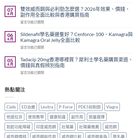
〈威
作
而
用
雙效威而鋼與必利勁怎麼選？2026年效果、價錢、
07
鋼
嗎？
8 月
副作用全面比較與香港購買指南
香
Cialis
在
留言功能已關閉
港
常
〈雙
價
見
效
錢
Sildenafil學名藥邊隻好？Cenforce-100、Kamagra與
06
副
威
2026
8 月
Kamagra Oral Jelly全面比較
作
而
｜
用、
在
留言功能已關閉
鋼
Viagra
注
〈Sildenafil
與
一
意
學
必
Tadacip 20mg香港哪裡買？犀利士學名藥購買渠道、
05
粒
事
名
利
8 月
價錢與真假辨別指南
多
項
藥
勁
少
與
在
留言功能已關閉
邊
怎
錢？
香
〈Tadacip
隻
麼
原
港
20mg
好？
選？
廠
正
香
熱點關注
Cenforce-
2026
與
貨
港
100、
年
學
購
哪
Kamagra
效
名
買
裡
與
果、
Cialis
ED治療
Levitra
P-Force
PDE5抑制劑
Viagra
藥
指
買？
Kamagra
價
購
南〉
犀
Oral
錢、
他達拉非
使用教學
健康知識
副作用
劑量選擇
買
中
利
Jelly
副
比
士
全
勃起功能障礙
印度威而鋼
壯陽藥
壯陽藥推薦
威而鋼
作
較〉
學
面
用
中
名
威而鋼價錢
威而鋼副作用
威而鋼比較
威而鋼真偽
學名藥
比
全