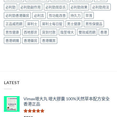
藥
較〉
面
購
必利勁
必利勁副作用
必利勁屈臣氏
必利勁效果
必利勁用法
中
比
買
較
必利勁香港藥房
必利吉
性功能改善
持久力
早洩
渠
與
道、
香
正品威而鋼
犀利士
犀利士每日錠
男士健康
男性保健品
價
港
錢
購
男性健康
西地那非
貨到付款
陰莖增大
雙效威而鋼
香港
與
買
真
指
香港網購
香港藥房
香港購買
假
南〉
辨
中
別
指
南〉
中
LATEST
Vimax增大丸 增大膠囊 100%天然草本配方安全
香港正品
評分
5.00