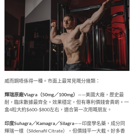
威而鋼唔係得一種。市面上最常見嘅分幾類：
輝瑞原廠Viagra（50mg／100mg）
——美國大廠，歷史最
耐，臨床數據最齊全。效果穩定，但有專利價錢會貴啲。一
盒4粒大約$600-$800左右，適合第一次用嘅朋友。
印度Suhagra／Kamagra／Silagra
——印度學名藥，成分同
輝瑞一樣（Sildenafil Citrate），但價錢平一大截。好多香