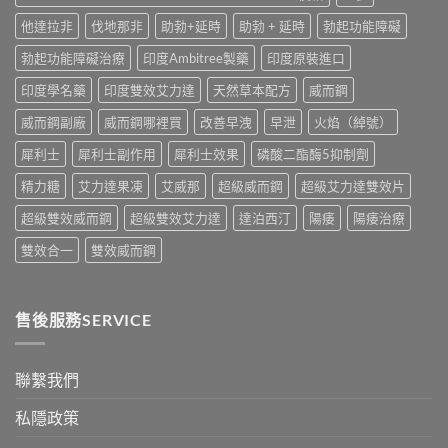
全
作
較〉
他達拉非
伐地那非
助勃+延時
助勃 + 延時
勃起功能障礙
面
用
中
比
全
勃起功能障礙治療
印度Ambitree製藥
印度原裝進口
較〉
面
中
比
印度學名藥
印度雙效艾力達
天然草本配方
威而鋼
較
與
威而鋼副廠
威而鋼哪裡買
改善早洩
早泄
火焰（綽號）
香
港
犀利士
犀利士副作用
犀利士效果
磷酸二酯酶5抑制劑
購
買
精力糖
艾力達果凍
艾威那
超級威而鋼
超級艾力達雙效片
指
南〉
超級雙效威而鋼
超級雙效艾力達
達泊西汀
陽痿
陽痿治療
中
雙效合一
雙效威而鋼
售後服務SERVICE
聯繫我們
私隱政策