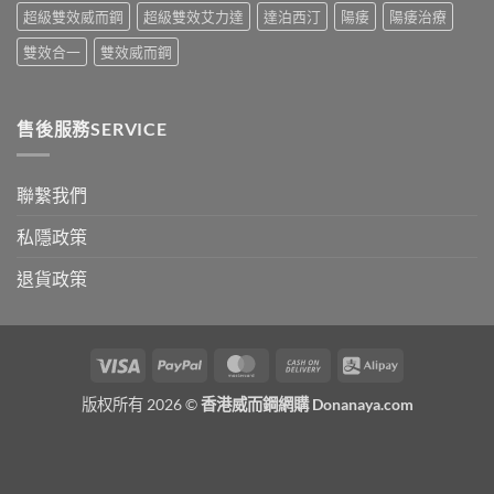
中
超級雙效威而鋼
超級雙效艾力達
達泊西汀
陽痿
陽痿治療
雙效合一
雙效威而鋼
售後服務SERVICE
聯繫我們
私隱政策
退貨政策
Visa
PayPal
MasterCard
Cash
Alipay
On
版权所有 2026 ©
香港威而鋼網購 Donanaya.com
Delivery