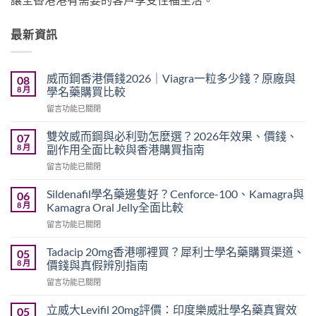
最新資訊
威而鋼香港價錢2026｜Viagra一粒多少錢？原廠與
08
8 月
學名藥購買比較
在
留言功能已關閉
〈威
而
雙效威而鋼與必利勁怎麼選？2026年效果、價錢、
07
鋼
8 月
副作用全面比較與香港購買指南
香
在
留言功能已關閉
港
〈雙
價
效
錢
Sildenafil學名藥邊隻好？Cenforce-100、Kamagra與
06
威
2026
8 月
Kamagra Oral Jelly全面比較
而
｜
在
留言功能已關閉
鋼
Viagra
〈Sildenafil
與
一
學
必
Tadacip 20mg香港哪裡買？犀利士學名藥購買渠道、
05
粒
名
利
8 月
價錢與真假辨別指南
多
藥
勁
少
在
留言功能已關閉
邊
怎
錢？
〈Tadacip
隻
麼
原
20mg
好？
立威大Levifil 20mg評價：印度樂威壯學名藥真實效
05
選？
廠