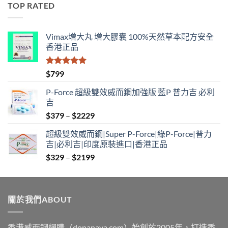
TOP RATED
through
$1890
Vimax增大丸 增大膠囊 100%天然草本配方安全
香港正品
評分
5.00
$
799
滿分 5
P-Force 超級雙效威而鋼加強版 藍P 普力吉 必利
吉
Price
$
379
–
$
2229
range:
超級雙效威而鋼|Super P-Force|綠P-Force|普力
$379
吉|必利吉|印度原裝進口|香港正品
through
Price
$
329
–
$
2199
$2229
range:
$329
through
關於我們ABOUT
$2199
香港威而鋼網購（donanaya.com）始創於2005年，打造香