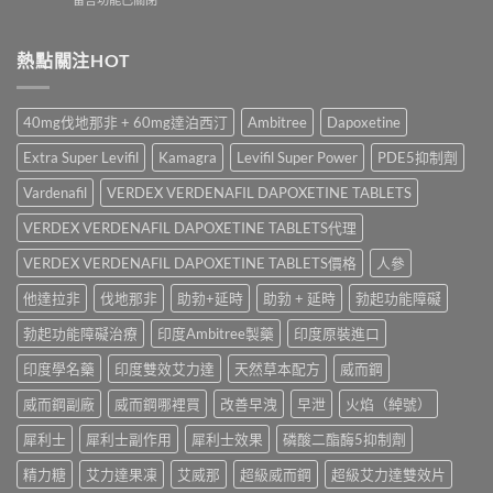
邊
怎
錢？
〈Tadacip
隻
麼
原
20mg
好？
選？
廠
香
熱點關注HOT
Cenforce-
2026
與
港
100、
年
學
哪
Kamagra
效
名
裡
與
果、
40mg伐地那非 + 60mg達泊西汀
Ambitree
Dapoxetine
藥
買？
Kamagra
價
購
犀
Oral
錢、
Extra Super Levifil
Kamagra
Levifil Super Power
PDE5抑制劑
買
利
Jelly
副
比
士
全
Vardenafil
VERDEX VERDENAFIL DAPOXETINE TABLETS
作
較〉
學
面
用
中
名
VERDEX VERDENAFIL DAPOXETINE TABLETS代理
比
全
藥
較〉
面
購
VERDEX VERDENAFIL DAPOXETINE TABLETS價格
人參
中
比
買
較
他達拉非
伐地那非
助勃+延時
助勃 + 延時
勃起功能障礙
渠
與
道、
香
勃起功能障礙治療
印度Ambitree製藥
印度原裝進口
價
港
錢
購
印度學名藥
印度雙效艾力達
天然草本配方
威而鋼
與
買
真
指
威而鋼副廠
威而鋼哪裡買
改善早洩
早泄
火焰（綽號）
假
南〉
辨
中
犀利士
犀利士副作用
犀利士效果
磷酸二酯酶5抑制劑
別
指
精力糖
艾力達果凍
艾威那
超級威而鋼
超級艾力達雙效片
南〉