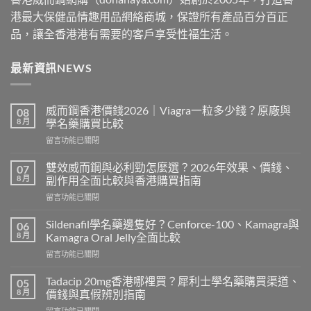
港最大保健品情趣用品網絡商城，保證所有產品百分百正
品，讓全香港港有需要的客戶享受性福生活。
最新資訊NEWS
威而鋼香港價錢2026｜Viagra一粒多少錢？原廠與
08
8 月
學名藥購買比較
在
留言功能已關閉
〈威
而
雙效威而鋼與必利勁怎麼選？2026年效果、價錢、
07
鋼
8 月
副作用全面比較與香港購買指南
香
在
留言功能已關閉
港
〈雙
價
效
錢
Sildenafil學名藥邊隻好？Cenforce-100、Kamagra與
06
威
2026
8 月
Kamagra Oral Jelly全面比較
而
｜
在
留言功能已關閉
鋼
Viagra
〈Sildenafil
與
一
學
必
Tadacip 20mg香港哪裡買？犀利士學名藥購買渠道、
05
粒
名
利
8 月
價錢與真假辨別指南
多
藥
勁
少
在
留言功能已關閉