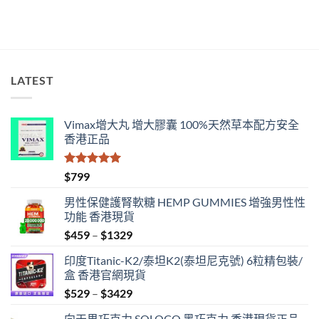
香
港
購
買
指
南〉
LATEST
中
Vimax增大丸 增大膠囊 100%天然草本配方安全
香港正品
評分
5.00
$
799
滿分 5
男性保健護腎軟糖 HEMP GUMMIES 增強男性性
功能 香港現貨
Price
$
459
–
$
1329
range:
印度Titanic-K2/泰坦K2(泰坦尼克號) 6粒精包裝/
$459
盒 香港官網現貨
through
Price
$
529
–
$
3429
$1329
range:
向天果巧克力 SOLOCO 黑巧克力 香港現貨正品