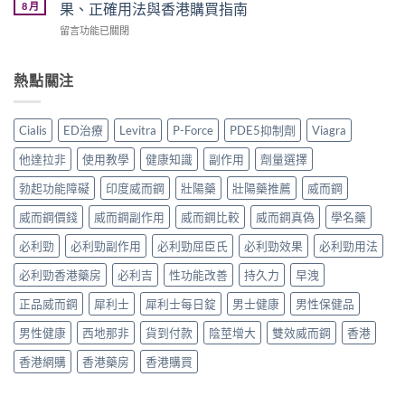
香
Cenforce-
8 月
果、正確用法與香港購買指南
2026
與
港
100、
年
學
在
留言功能已關閉
哪
Kamagra
效
名
〈立
裡
與
果、
藥
威
買？
Kamagra
價
購
大
熱點關注
犀
Oral
錢、
買
Levifil
利
Jelly
副
比
20mg
士
全
作
較〉
評
學
面
Cialis
ED治療
Levitra
P-Force
PDE5抑制劑
Viagra
用
中
價：
名
比
全
印
藥
較〉
他達拉非
使用教學
健康知識
副作用
劑量選擇
面
度
購
中
比
樂
買
勃起功能障礙
印度威而鋼
壯陽藥
壯陽藥推薦
威而鋼
較
威
渠
與
壯
威而鋼價錢
威而鋼副作用
威而鋼比較
威而鋼真偽
學名藥
道、
香
學
價
港
名
必利勁
必利勁副作用
必利勁屈臣氏
必利勁效果
必利勁用法
錢
購
藥
與
買
必利勁香港藥房
必利吉
性功能改善
持久力
早洩
真
真
指
實
假
南〉
正品威而鋼
犀利士
犀利士每日錠
男士健康
男性保健品
效
辨
中
果、
別
男性健康
西地那非
貨到付款
陰莖增大
雙效威而鋼
香港
正
指
確
南〉
香港網購
香港藥房
香港購買
用
中
法
與