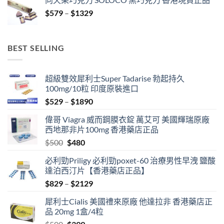
$529
Price
$
579
–
$
1329
through
range:
$3429
$579
through
BEST SELLING
$1329
超級雙效犀利士Super Tadarise 勃起持久
100mg/10粒 印度原裝進口
Price
$
529
–
$
1890
range:
偉哥 Viagra 威而鋼膜衣錠 萬艾可 美國輝瑞原廠
$529
西地那非片100mg 香港藥店正品
through
Original
Current
$
500
$
480
$1890
price
price
必利勁Priligy 必利勁poxet-60 治療男性早洩 鹽酸
was:
is:
達泊西汀片【香港藥店正品】
$500.
$480.
Price
$
829
–
$
2129
range:
犀利士Cialis 美國禮來原廠 他達拉非 香港藥店正
$829
品 20mg 1盒/4粒
through
Original
Current