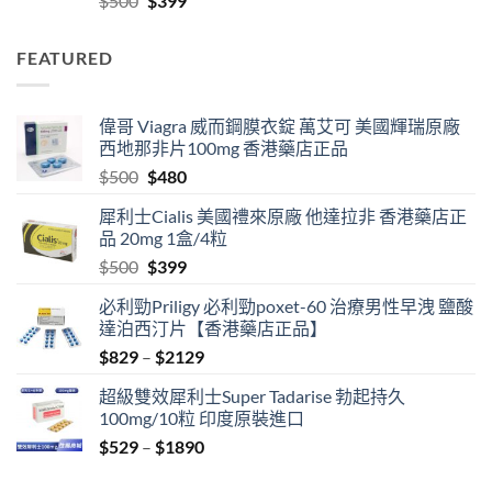
$
500
$
399
$2129
price
price
was:
is:
FEATURED
$500.
$399.
偉哥 Viagra 威而鋼膜衣錠 萬艾可 美國輝瑞原廠
西地那非片100mg 香港藥店正品
Original
Current
$
500
$
480
price
price
犀利士Cialis 美國禮來原廠 他達拉非 香港藥店正
was:
is:
品 20mg 1盒/4粒
$500.
$480.
Original
Current
$
500
$
399
price
price
必利勁Priligy 必利勁poxet-60 治療男性早洩 鹽酸
was:
is:
達泊西汀片【香港藥店正品】
$500.
$399.
Price
$
829
–
$
2129
range:
超級雙效犀利士Super Tadarise 勃起持久
$829
100mg/10粒 印度原裝進口
through
Price
$
529
–
$
1890
$2129
range:
$529