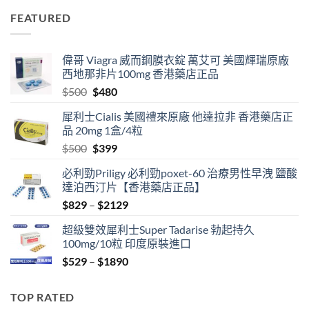
was:
is:
FEATURED
$500.
$399.
偉哥 Viagra 威而鋼膜衣錠 萬艾可 美國輝瑞原廠
西地那非片100mg 香港藥店正品
Original
Current
$
500
$
480
price
price
犀利士Cialis 美國禮來原廠 他達拉非 香港藥店正
was:
is:
品 20mg 1盒/4粒
$500.
$480.
Original
Current
$
500
$
399
price
price
必利勁Priligy 必利勁poxet-60 治療男性早洩 鹽酸
was:
is:
達泊西汀片【香港藥店正品】
$500.
$399.
Price
$
829
–
$
2129
range:
超級雙效犀利士Super Tadarise 勃起持久
$829
100mg/10粒 印度原裝進口
through
Price
$
529
–
$
1890
$2129
range:
$529
TOP RATED
through