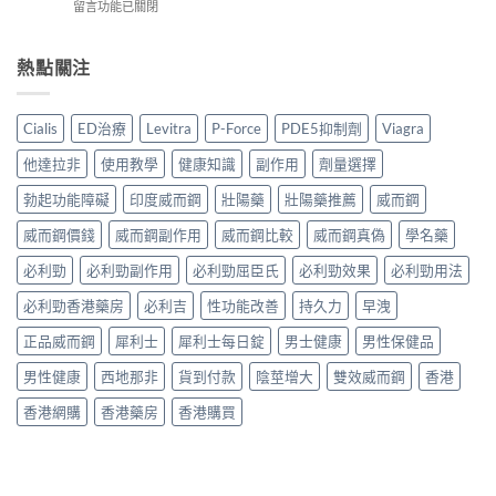
在
留言功能已關閉
邊
樂
買
〈能
款
威
渠
量
最
壯
道、
糖
熱點關注
好
學
價
真
用？
名
錢
實
享
藥
與
用
久
真
Cialis
ED治療
Levitra
P-Force
PDE5抑制劑
Viagra
真
家
3
實
假
評
代
效
他達拉非
使用教學
健康知識
副作用
劑量選擇
辨
價
與
果、
別
｜
Climax
勃起功能障礙
印度威而鋼
壯陽藥
壯陽藥推薦
威而鋼
正
指
Hamer
印
確
南〉
汗
威而鋼價錢
威而鋼副作用
威而鋼比較
威而鋼真偽
學名藥
度
用
中
馬
神
法
糖、
必利勁
必利勁副作用
必利勁屈臣氏
必利勁效果
必利勁用法
油
與
Spinach
實
香
必利勁香港藥房
必利吉
性功能改善
持久力
早洩
金
測
港
糖、
比
購
正品威而鋼
犀利士
犀利士每日錠
男士健康
男性保健品
Mentalk
較〉
買
黑
中
指
男性健康
西地那非
貨到付款
陰莖增大
雙效威而鋼
香港
糖
南〉
哪
中
香港網購
香港藥房
香港購買
款
效
果
好？〉
中