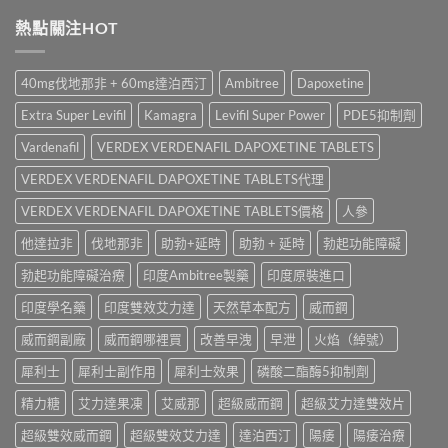
久
價：
名
比
噴
熱點關注HOT
印
藥
較〉
霧
度
購
中
邊
樂
買
款
威
渠
40mg伐地那非 + 60mg達泊西汀
Ambitree
Dapoxetine
最
壯
道、
好
學
價
Extra Super Levifil
Kamagra
Levifil Super Power
PDE5抑制劑
用？
名
錢
享
藥
Vardenafil
VERDEX VERDENAFIL DAPOXETINE TABLETS
與
久
真
真
3
VERDEX VERDENAFIL DAPOXETINE TABLETS代理
實
假
代
效
辨
與
VERDEX VERDENAFIL DAPOXETINE TABLETS價格
人參
果、
別
Climax
正
指
他達拉非
伐地那非
助勃+延時
助勃 + 延時
勃起功能障礙
印
確
南〉
度
用
中
勃起功能障礙治療
印度Ambitree製藥
印度原裝進口
神
法
油
與
印度學名藥
印度雙效艾力達
天然草本配方
威而鋼
實
香
測
港
威而鋼副廠
威而鋼哪裡買
改善早洩
早泄
火焰（綽號）
比
購
較〉
買
犀利士
犀利士副作用
犀利士效果
磷酸二酯酶5抑制劑
中
指
南〉
精力糖
艾力達果凍
艾威那
超級威而鋼
超級艾力達雙效片
中
超級雙效威而鋼
超級雙效艾力達
達泊西汀
陽痿
陽痿治療