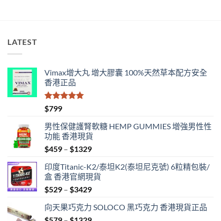
LATEST
Vimax增大丸 增大膠囊 100%天然草本配方安全
香港正品
評分
5.00
$
799
滿分 5
男性保健護腎軟糖 HEMP GUMMIES 增強男性性
功能 香港現貨
Price
$
459
–
$
1329
range:
印度Titanic-K2/泰坦K2(泰坦尼克號) 6粒精包裝/
$459
盒 香港官網現貨
through
Price
$
529
–
$
3429
$1329
range:
向天果巧克力 SOLOCO 黑巧克力 香港現貨正品
$529
Price
$
579
–
$
1329
through