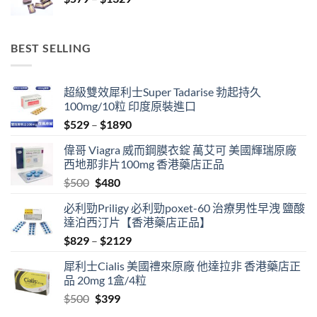
range:
$3429
$579
through
BEST SELLING
$1329
超級雙效犀利士Super Tadarise 勃起持久
100mg/10粒 印度原裝進口
Price
$
529
–
$
1890
range:
偉哥 Viagra 威而鋼膜衣錠 萬艾可 美國輝瑞原廠
$529
西地那非片100mg 香港藥店正品
through
Original
Current
$
500
$
480
$1890
price
price
必利勁Priligy 必利勁poxet-60 治療男性早洩 鹽酸
was:
is:
達泊西汀片【香港藥店正品】
$500.
$480.
Price
$
829
–
$
2129
range:
犀利士Cialis 美國禮來原廠 他達拉非 香港藥店正
$829
品 20mg 1盒/4粒
through
Original
Current
$
500
$
399
$2129
price
price