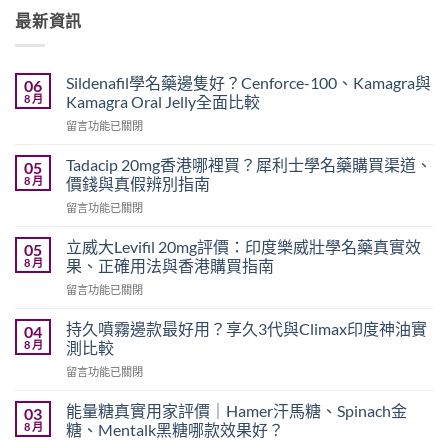
最新資訊
Sildenafil學名藥邊隻好？Cenforce-100、Kamagra與
06
8 月
Kamagra Oral Jelly全面比較
在
留言功能已關閉
〈Sildenafil
學
Tadacip 20mg香港哪裡買？犀利士學名藥購買渠道、
05
名
8 月
價錢與真假辨別指南
藥
在
留言功能已關閉
邊
〈Tadacip
隻
20mg
好？
立威大Levifil 20mg評價：印度樂威壯學名藥真實效
05
香
Cenforce-
8 月
果、正確用法與香港購買指南
港
100、
在
留言功能已關閉
哪
Kamagra
〈立
裡
與
威
買？
持久噴霧邊款最好用？享久3代與Climax印度神油實
04
Kamagra
大
犀
8 月
測比較
Oral
Levifil
利
Jelly
在
留言功能已關閉
20mg
士
全
〈持
評
學
面
久
價：
能量糖真實用家評價｜Hamer汗馬糖、Spinach金
03
名
比
噴
印
8 月
糖、Mentalk黑糖哪款效果好？
藥
較〉
霧
度
購
中