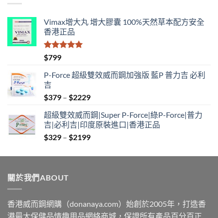
$1890
Vimax增大丸 增大膠囊 100%天然草本配方安全
香港正品
評分
5.00
$
799
滿分 5
P-Force 超級雙效威而鋼加強版 藍P 普力吉 必利
吉
Price
$
379
–
$
2229
range:
超級雙效威而鋼|Super P-Force|綠P-Force|普力
$379
吉|必利吉|印度原裝進口|香港正品
through
Price
$
329
–
$
2199
$2229
range:
$329
through
關於我們ABOUT
$2199
香港威而鋼網購（donanaya.com）始創於2005年，打造香
港最大保健品情趣用品網絡商城，保證所有產品百分百正