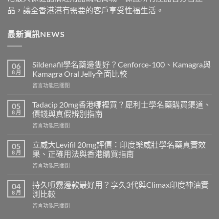
品，讓全香港港有需要的客戶享受性福生活。
最新資訊NEWS
Sildenafil學名藥邊隻好？Cenforce-100、Kamagra與
06
8 月
Kamagra Oral Jelly全面比較
在
留言功能已關閉
〈Sildenafil
學
Tadacip 20mg香港哪裡買？犀利士學名藥購買渠道、
05
名
8 月
價錢與真假辨別指南
藥
在
留言功能已關閉
邊
〈Tadacip
隻
20mg
好？
立威大Levifil 20mg評價：印度樂威壯學名藥真實效
05
香
Cenforce-
8 月
果、正確用法與香港購買指南
港
100、
在
留言功能已關閉
哪
Kamagra
〈立
裡
與
威
買？
持久噴霧邊款最好用？享久3代與Climax印度神油實
04
Kamagra
大
犀
8 月
測比較
Oral
Levifil
利
Jelly
在
留言功能已關閉
20mg
士
全
〈持
評
學
面