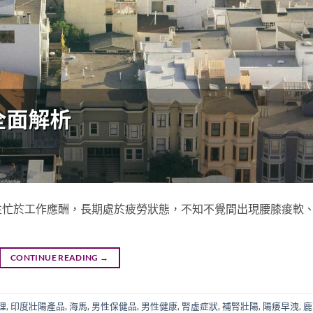
性忙於工作應酬，長期處於疲勞狀態，不知不覺間出現腰膝痠軟
CONTINUE READING
→
理
,
印度壯陽產品
,
海馬
,
男性保健品
,
男性健康
,
腎虛症狀
,
補腎壯陽
,
陽痿早洩
,
鹿