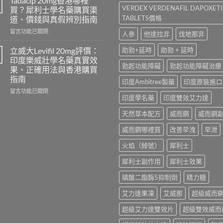
Tadacip 20mg香港哪裡
怎
名
VERDEX VERDENAFIL DAPOXET
買？犀利士學名藥購買渠
麼
藥
TABLETS價格
道、價錢與真假辨別指南
選？
邊
2026
在
隻
留言功能已關閉
人參
他達拉非
伐地那非
年
〈Tadacip
好？
效
20mg
Cenforce-
立威大Levifil 20mg評價：
助勃+延時
助勃 + 延時
果、
香
100、
印度樂威壯學名藥真實效
價
港
Kamagra
勃起功能障礙
勃起功能障礙治療
果、正確用法與香港購買
錢、
哪
與
指南
印度Ambitree製藥
印度原裝進口
副
裡
Kamagra
作
買？
Oral
在
留言功能已關閉
印度學名藥
印度雙效艾力達
用
犀
Jelly
〈立
全
利
全
威
天然草本配方
威而鋼
威而鋼
面
士
面
大
比
學
比
Levifil
威而鋼哪裡買
改善早洩
早泄
較
名
較〉
20mg
與
藥
中
評
火焰（綽號）
犀利士
香
購
價：
港
買
印
犀利士副作用
犀利士效果
購
渠
度
買
道、
樂
磷酸二酯酶5抑制劑
精力糖
指
價
威
南〉
錢
壯
艾力達果凍
艾威那
超級威而
中
與
學
真
超級艾力達雙效片
超級雙效威而
名
假
藥