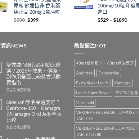
$829
thro
原廠 他達拉非 香港藥
100mg/10粒 印度
through
$212
店正品 20mg 1盒/4粒
進口
$2129
Original
Current
Price
$
500
$
399
$
529
–
$
1890
price
price
range
was:
is:
$529
$500.
$399.
thro
資訊NEWS
熱點關注HOT
$189
40mg伐地那非 + 60mg達泊西汀
雙效威而鋼與必利勁怎麼
選？2026年效果、價錢、
Ambitree
Dapoxetine
副作用全面比較與香港購
買指南
Extra Super Levifil
Kamagra
在
留言功能已關閉
Levifil Super Power
PDE5抑制劑
〈雙
效
Sildenafil學名藥邊隻好？
Vardenafil
威
Cenforce-100、Kamagra
而
VERDEX VERDENAFIL DAPOXET
與Kamagra Oral Jelly全面
鋼
TABLETS
比較
與
必
在
留言功能已關閉
VERDEX VERDENAFIL DAPOXET
利
〈Sildenafil
TABLETS代理
勁
學