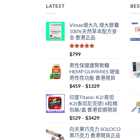
LATEST
BES
Vimax增大丸 增大膠囊
100%天然草本配方安
全 香港正品
評分
5.00
$
799
滿分 5
男性保健護腎軟糖
HEMP GUMMIES 增強
男性性功能 香港現貨
Price
$
459
–
$
1329
range:
印度Titanic-K2/泰坦
$459
K2(泰坦尼克號) 6粒精
through
包裝/盒 香港官網現貨
$1329
Price
$
529
–
$
3429
range:
向天果巧克力 SOLOCO
$529
黑巧克力 香港現貨正品
through