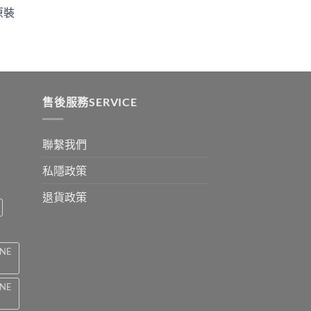
ugh
through
原裝
9
$2199
:
ugh
0
售後服務SERVICE
聯繫我們
私隱政策
退貨政策
INE
INE