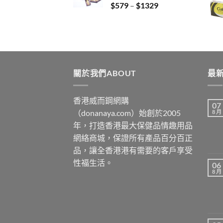
Price
$
579
–
$
1329
$3429
range:
$579
through
$1329
關於我們ABOUT
最新
香港威而鋼網購
07
（donanaya.com）始創於2005
8 月
年，打造香港最大保健品情趣用品
網絡商城，保證所有產品百分百正
品，讓全香港港有需要的客戶享受
性福生活。
06
8 月