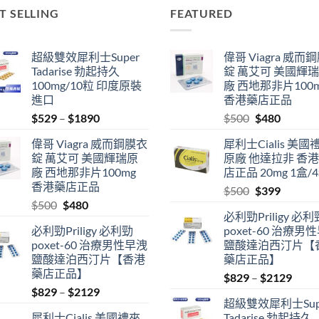
T SELLING
FEATURED
超級雙效犀利士Super
偉哥 Viagra 威而
Tadarise 勃起持久
錠 萬艾可 美國輝
100mg/10粒 印度原裝
廠 西地那非片100
進口
香港藥店正品
Price
Original
Current
$
529
–
$
1890
$
500
$
480
range:
price
price
偉哥 Viagra 威而鋼膜衣
犀利士Cialis 美國
$529
was:
is:
錠 萬艾可 美國輝瑞原
原廠 他達拉非 香
through
$500.
$480.
廠 西地那非片100mg
店正品 20mg 1盒/
$1890
香港藥店正品
Original
Current
$
500
$
399
Original
Current
$
500
$
480
price
price
必利勁Priligy 必利
price
price
was:
is:
必利勁Priligy 必利勁
poxet-60 治療男
was:
is:
$500.
$399.
poxet-60 治療男性早洩
鹽酸達泊西汀片【
$500.
$480.
鹽酸達泊西汀片【香港
藥店正品】
藥店正品】
Price
$
829
–
$
2129
Price
$
829
–
$
2129
range
超級雙效犀利士Sup
range:
$829
犀利士Cialis 美國禮來
Tadarise 勃起持久