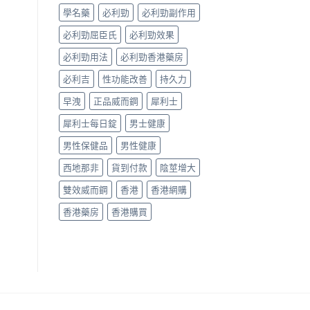
測
購
學名藥
必利勁
必利勁副作用
比
買
較〉
指
必利勁屈臣氏
必利勁效果
中
南〉
中
必利勁用法
必利勁香港藥房
必利吉
性功能改善
持久力
早洩
正品威而鋼
犀利士
犀利士每日錠
男士健康
男性保健品
男性健康
西地那非
貨到付款
陰莖增大
雙效威而鋼
香港
香港網購
香港藥房
香港購買