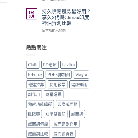
全
全
犀
〈立
面
面
利
威
持久噴霧邊款最好用？
04
比
比
士
大
8 月
享久3代與Climax印度
較
較〉
學
Levifil
神油實測比較
與
中
名
20mg
香
藥
在
評
留言功能已關閉
港
購
〈持
價：
購
買
久
印
買
渠
噴
度
熱點關注
指
道、
霧
樂
南〉
價
邊
威
中
錢
款
壯
Cialis
ED治療
Levitra
與
最
學
真
好
名
P-Force
PDE5抑制劑
Viagra
假
用？
藥
辨
享
真
他達拉非
使用教學
健康知識
別
久
實
指
3
效
副作用
劑量選擇
南〉
代
果、
中
與
勃起功能障礙
印度威而鋼
正
Climax
確
壯陽藥
壯陽藥推薦
威而鋼
印
用
度
法
威而鋼價錢
威而鋼副作用
神
與
油
香
威而鋼比較
威而鋼真偽
實
港