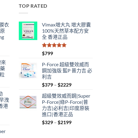
TOP RATED
鋼膜衣
Vimax增大丸 增大膠囊
瑞原
100%天然草本配方安
mg
全 香港正品
評分
5.00
$
799
滿分 5
禮來
P-Force 超級雙效威而
港藥
鋼加強版 藍P 普力吉 必
4粒
利吉
Price
$
379
–
$
2229
range:
勁
超級雙效威而鋼|Super
$379
性早洩
P-Force|綠P-Force|普
through
香港
力吉|必利吉|印度原裝
$2229
進口|香港正品
Price
$
329
–
$
2199
:
range:
er
$329