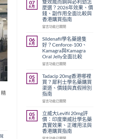
雙效威而鋼與必利勁怎
07
8 月
麼選？2026年效果、價
錢、副作用全面比較與
香港購買指南
在
留言功能已關閉
〈雙
效
Sildenafil學名藥邊隻
06
威
8 月
好？Cenforce-100、
而
Kamagra與Kamagra
鋼
Oral Jelly全面比較
與
必
在
留言功能已關閉
利
〈Sildenafil
勁
學
Tadacip 20mg香港哪裡
05
怎
名
8 月
買？犀利士學名藥購買
麼
藥
渠道、價錢與真假辨別
選？
邊
、精
指南
2026
隻
年
好？
在
留言功能已關閉
效
Cenforce-
〈Tadacip
果、
100、
20mg
立威大Levifil 20mg評
05
價
Kamagra
香
8 月
價：印度樂威壯學名藥
錢、
與
港
真實效果、正確用法與
副
Kamagra
哪
香港購買指南
作
Oral
裡
茸
用
Jelly
買？
在
留言功能已關閉