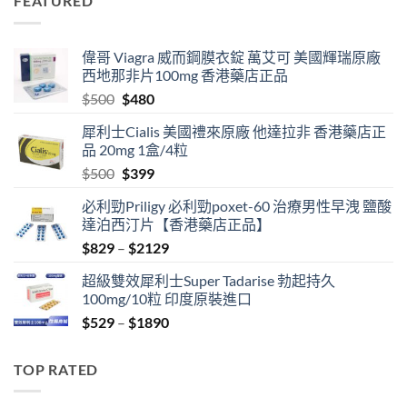
FEATURED
$500.
$399.
偉哥 Viagra 威而鋼膜衣錠 萬艾可 美國輝瑞原廠
西地那非片100mg 香港藥店正品
Original
Current
$
500
$
480
price
price
犀利士Cialis 美國禮來原廠 他達拉非 香港藥店正
was:
is:
品 20mg 1盒/4粒
$500.
$480.
Original
Current
$
500
$
399
price
price
必利勁Priligy 必利勁poxet-60 治療男性早洩 鹽酸
was:
is:
達泊西汀片【香港藥店正品】
$500.
$399.
Price
$
829
–
$
2129
range:
超級雙效犀利士Super Tadarise 勃起持久
$829
100mg/10粒 印度原裝進口
through
Price
$
529
–
$
1890
$2129
range:
$529
TOP RATED
through
$1890