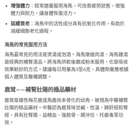
增強體力
：經常適量服用海馬，可改善疲勞狀態，增強
體力與耐力，讓身體恢復活力。
延緩衰老
：海馬中的活性成分具有抗氧化作用，有助於
減緩細胞老化過程。
海馬的常見服用方法
海馬最常見的用法是煲湯或泡酒。海馬燉瘦肉湯、海馬雞湯
是經典的補腎湯品。將海馬烘乾後磨成粉末服用，也是吸收
效果較好的方式。建議每日用量為3至6克，具體劑量應根據
個人體質及醫囑調整。
鹿茸——補腎壯陽的極品藥材
鹿茸是雄性梅花鹿或馬鹿尚未骨化的幼角，被視為中醫補腎
壯陽的極品藥材。中醫認為鹿茸味甘鹹、性溫，歸肝經和腎
經，具有壯腎陽、益精血、強筋骨、調沖任、托瘡毒等功
效。