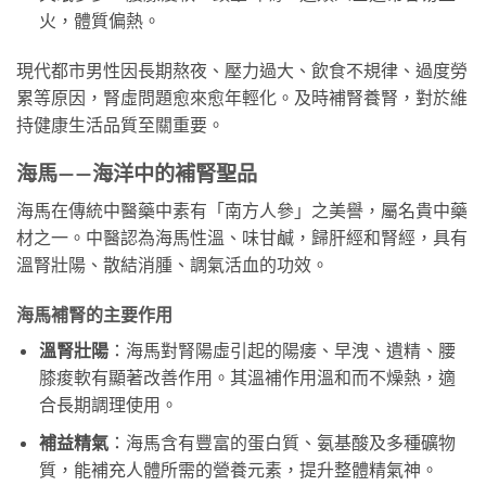
火，體質偏熱。
現代都市男性因長期熬夜、壓力過大、飲食不規律、過度勞
累等原因，腎虛問題愈來愈年輕化。及時補腎養腎，對於維
持健康生活品質至關重要。
海馬——海洋中的補腎聖品
海馬在傳統中醫藥中素有「南方人參」之美譽，屬名貴中藥
材之一。中醫認為海馬性溫、味甘鹹，歸肝經和腎經，具有
溫腎壯陽、散結消腫、調氣活血的功效。
海馬補腎的主要作用
溫腎壯陽
：海馬對腎陽虛引起的陽痿、早洩、遺精、腰
膝痠軟有顯著改善作用。其溫補作用溫和而不燥熱，適
合長期調理使用。
補益精氣
：海馬含有豐富的蛋白質、氨基酸及多種礦物
質，能補充人體所需的營養元素，提升整體精氣神。