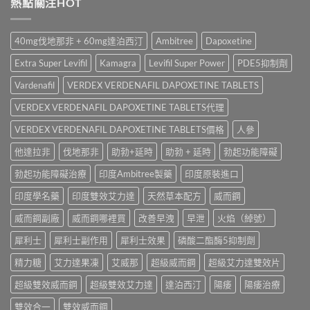
熱點關注HOT
印
藥
較〉
霧
度
購
中
邊
樂
買
款
威
渠
40mg伐地那非 + 60mg達泊西汀
Ambitree
Dapoxetine
最
壯
道、
好
學
價
Extra Super Levifil
Kamagra
Levifil Super Power
PDE5抑制劑
用？
名
錢
享
藥
Vardenafil
VERDEX VERDENAFIL DAPOXETINE TABLETS
與
久
真
真
3
VERDEX VERDENAFIL DAPOXETINE TABLETS代理
實
假
代
效
辨
與
VERDEX VERDENAFIL DAPOXETINE TABLETS價格
人參
果、
別
Climax
正
指
他達拉非
伐地那非
助勃+延時
助勃 + 延時
勃起功能障礙
印
確
南〉
度
用
中
勃起功能障礙治療
印度Ambitree製藥
印度原裝進口
神
法
油
與
印度學名藥
印度雙效艾力達
天然草本配方
威而鋼
實
香
測
港
威而鋼副廠
威而鋼哪裡買
改善早洩
早泄
火焰（綽號）
比
購
較〉
買
犀利士
犀利士副作用
犀利士效果
磷酸二酯酶5抑制劑
中
指
南〉
精力糖
艾力達果凍
艾威那
超級威而鋼
超級艾力達雙效片
中
超級雙效威而鋼
超級雙效艾力達
達泊西汀
陽痿
陽痿治療
雙效合一
雙效威而鋼