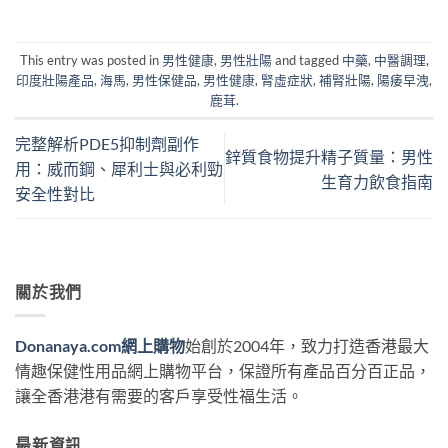
This entry was posted in
男性健康
,
男性壯陽
and tagged
中藥
,
中醫調理
,
印度壯陽產品
,
海馬
,
男性保健品
,
男性健康
,
腎虛症狀
,
補腎壯陽
,
陽痿早洩
,
鹿茸
.
完整解析PDE5抑制劑副作
鋅質食物提升精子質量：男性
用：威而鋼、犀利士與必利勁
生育力飲食指南
安全性對比
關於我們
Donanaya.com網上購物
始創於2004年，致力打造香港最大
情趣保健性用品網上購物平台，保證所有產品百分百正品，
讓全香港港有需要的客戶享受性福生活。
最新資訊