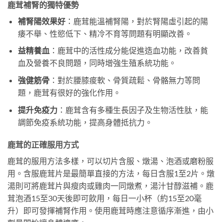
鹿茸補腎的獨特優勢
補腎陽效果好
：鹿茸能溫補腎陽，對於腎陽虛引起的陽
痿不舉、性慾低下、精冷不育等問題有明顯改善。
益精養血
：鹿茸中的活性成分能促進造血功能，改善貧
血及營養不良問題，同時增強生殖系統功能。
強健筋骨
：對於腰膝痠軟、骨質疏鬆、骨骼無力等問
題，鹿茸有很好的強化作用。
提升免疫力
：鹿茸含有多種生長因子及生物活性肽，能
調節免疫系統功能，提高身體抵抗力。
鹿茸的正確服用方式
鹿茸的服用方法多樣，可以切片含服、燉湯、泡酒或磨粉服
用。含服鹿茸片是最簡單直接的方法，每日含服1至2片。燉
湯則可將鹿茸片與瘦肉或雞肉一同燉煮，湯汁甘醇滋補。鹿
茸泡酒15至30天後即可飲用，每日一小杯（約15至20毫
升）即可發揮補腎作用。使用鹿茸時應注意循序漸進，由小