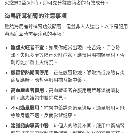
火燉煮2至3小時，即可充分釋放兩者的有效成分。
海馬鹿茸補腎的注意事項
雖然海馬鹿茸補腎功效顯著，但並非人人適合。以下是服用
海馬鹿茸時需要注意的事項：
陰虛火旺者不宜
：如果你經常出現口乾舌燥、手心發
熱、失眠多夢等陰虛火旺症狀，應慎用溫補類藥材，否
則可能加重上火情況。
感冒發熱期間停用
：正在感冒發燒、喉嚨痛或身體有炎
症反應時，應暫停服用補益類中藥。
高血壓患者慎用
：高血壓患者在服用鹿茸等溫補藥材
前，應先諮詢中醫師意見。
不可過量服用
：補腎中藥講究適量適度，過量服用可能
導致身體不適，反而影響健康。
建議諮詢專業中醫
：每個人的體質不同，服用中藥補腎
前最好先請中醫師診斷體質，制定個性化的補腎方案。