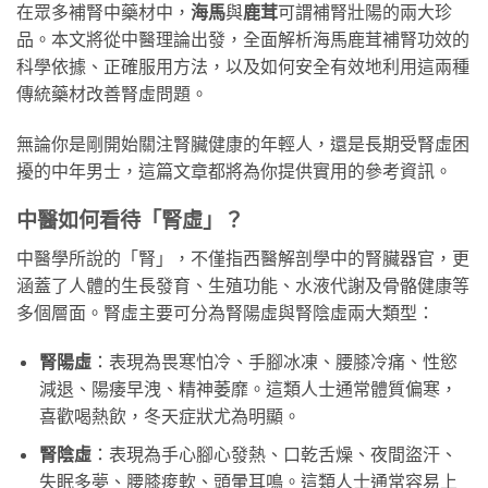
在眾多補腎中藥材中，
海馬
與
鹿茸
可謂補腎壯陽的兩大珍
品。本文將從中醫理論出發，全面解析海馬鹿茸補腎功效的
科學依據、正確服用方法，以及如何安全有效地利用這兩種
傳統藥材改善腎虛問題。
無論你是剛開始關注腎臟健康的年輕人，還是長期受腎虛困
擾的中年男士，這篇文章都將為你提供實用的參考資訊。
中醫如何看待「腎虛」？
中醫學所說的「腎」，不僅指西醫解剖學中的腎臟器官，更
涵蓋了人體的生長發育、生殖功能、水液代謝及骨骼健康等
多個層面。腎虛主要可分為腎陽虛與腎陰虛兩大類型：
腎陽虛
：表現為畏寒怕冷、手腳冰凍、腰膝冷痛、性慾
減退、陽痿早洩、精神萎靡。這類人士通常體質偏寒，
喜歡喝熱飲，冬天症狀尤為明顯。
腎陰虛
：表現為手心腳心發熱、口乾舌燥、夜間盜汗、
失眠多夢、腰膝痠軟、頭暈耳鳴。這類人士通常容易上