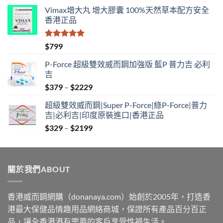
Vimax增大丸 增大膠囊 100%天然草本配方安全
香港正品
評分
5.00
$
799
滿分 5
P-Force 超級雙效威而鋼加強版 藍P 普力吉 必利
吉
Price
$
379
–
$
2229
range:
超級雙效威而鋼|Super P-Force|綠P-Force|普力
$379
吉|必利吉|印度原裝進口|香港正品
through
Price
$
329
–
$
2199
$2229
range:
$329
through
關於我們ABOUT
$2199
香港威而鋼網購（donanaya.com）始創於2005年，打造香
港最大保健品情趣用品網絡商城，保證所有產品百分百正
品，讓全香港港有需要的客戶享受性福生活。