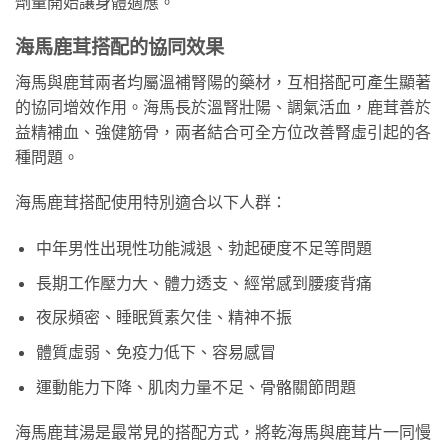
劑量開始讓身體適應。
海馬鹿茸搭配的協同效果
海馬與鹿茸兩者均屬溫補腎陽的藥材，互相搭配可產生顯著
的協同增效作用。海馬長於溫腎壯陽、調氣活血，鹿茸善於
益精補血、強健筋骨，兩者結合可全方位改善腎虛引起的各
種問題。
海馬鹿茸搭配使用特別適合以下人群：
中年男性出現性功能減退、勃起硬度不足等問題
長期工作壓力大、體力透支、經常感到腰痠背痛
夜尿頻密、睡眠質素欠佳、精神不振
體質虛弱、免疫力低下、容易感冒
運動能力下降、肌肉力量不足、骨骼關節問題
海馬鹿茸湯是最常見的搭配方式，將乾海馬與鹿茸片一同慢