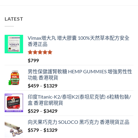
LATEST
Vimax增大丸 增大膠囊 100%天然草本配方安全
香港正品
評分
5.00
$
799
滿分 5
男性保健護腎軟糖 HEMP GUMMIES 增強男性性
功能 香港現貨
Price
$
459
–
$
1329
range:
印度Titanic-K2/泰坦K2(泰坦尼克號) 6粒精包裝/
$459
盒 香港官網現貨
through
Price
$
529
–
$
3429
$1329
range:
向天果巧克力 SOLOCO 黑巧克力 香港現貨正品
$529
Price
$
579
–
$
1329
through
range:
$3429