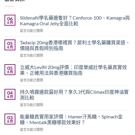
Sildenafil學名藥邊隻好？Cenforce-100、Kamagra與
06
8 月
Kamagra Oral Jelly全面比較
在
留言功能已關閉
〈Sildenafil
學
Tadacip 20mg香港哪裡買？犀利士學名藥購買渠道、
05
名
8 月
價錢與真假辨別指南
藥
在
留言功能已關閉
邊
〈Tadacip
隻
20mg
好？
立威大Levifil 20mg評價：印度樂威壯學名藥真實效
05
香
Cenforce-
8 月
果、正確用法與香港購買指南
港
100、
在
留言功能已關閉
哪
Kamagra
〈立
裡
與
威
買？
持久噴霧邊款最好用？享久3代與Climax印度神油實
04
Kamagra
大
犀
8 月
測比較
Oral
Levifil
利
Jelly
在
留言功能已關閉
20mg
士
全
〈持
評
學
面
久
價：
能量糖真實用家評價｜Hamer汗馬糖、Spinach金
03
名
比
噴
印
8 月
糖、Mentalk黑糖哪款效果好？
藥
較〉
霧
度
購
中
在
留言功能已關閉
邊
樂
買
〈能