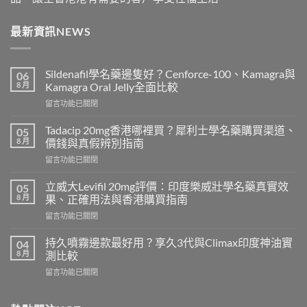
最新資訊NEWS
Sildenafil學名藥邊隻好？Cenforce-100、Kamagra與
06
8 月
Kamagra Oral Jelly全面比較
在
留言功能已關閉
〈Sildenafil
學
Tadacip 20mg香港哪裡買？犀利士學名藥購買渠道、
05
名
8 月
價錢與真假辨別指南
藥
在
留言功能已關閉
邊
〈Tadacip
隻
20mg
好？
立威大Levifil 20mg評價：印度樂威壯學名藥真實效
05
香
Cenforce-
8 月
果、正確用法與香港購買指南
港
100、
在
留言功能已關閉
哪
Kamagra
〈立
裡
與
威
買？
持久噴霧邊款最好用？享久3代與Climax印度神油實
04
Kamagra
大
犀
8 月
測比較
Oral
Levifil
利
Jelly
在
留言功能已關閉
20mg
士
全
〈持
評
學
面
久
價：
名
比
噴