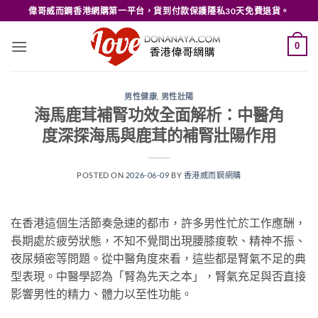
Skip
偉哥威而鋼香港網購第一平台，貨到付款保護隱私30天免費退貨。
to
content
0
男性健康
,
男性壯陽
海馬鹿茸補腎功效全面解析：中醫角
度深探海馬與鹿茸的補腎壯陽作用
POSTED ON
2026-06-09
BY
香港威而鋼網購
在香港這個生活節奏急速的都市，許多男性忙於工作應酬，
長期處於疲勞狀態，不知不覺間出現腰膝痠軟、精神不振、
夜尿頻密等問題。從中醫角度來看，這些都是腎氣不足的典
型表現。中醫學認為「腎為先天之本」，腎氣充足與否直接
影響男性的精力、體力以至性功能。