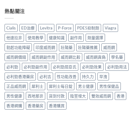
款
威
渠
量
最
壯
道、
糖
熱點關注
好
學
價
真
用？
名
錢
實
享
藥
與
用
久
真
Cialis
ED治療
Levitra
P-Force
PDE5抑制劑
Viagra
真
家
3
實
假
評
代
效
他達拉非
使用教學
健康知識
副作用
劑量選擇
辨
價
與
果、
別
｜
Climax
勃起功能障礙
印度威而鋼
壯陽藥
壯陽藥推薦
威而鋼
正
指
Hamer
印
確
南〉
汗
威而鋼價錢
威而鋼副作用
威而鋼比較
威而鋼真偽
學名藥
度
用
中
馬
神
法
糖、
必利勁
必利勁副作用
必利勁屈臣氏
必利勁效果
必利勁用法
油
與
Spinach
實
香
必利勁香港藥房
必利吉
性功能改善
持久力
早洩
金
測
港
糖、
比
購
正品威而鋼
犀利士
犀利士每日錠
男士健康
男性保健品
Mentalk
較〉
買
黑
中
指
男性健康
西地那非
貨到付款
陰莖增大
雙效威而鋼
香港
糖
南〉
哪
中
香港網購
香港藥房
香港購買
款
效
果
好？〉
中