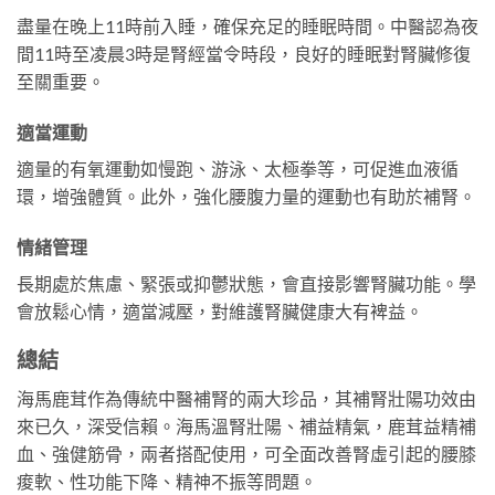
盡量在晚上11時前入睡，確保充足的睡眠時間。中醫認為夜
間11時至凌晨3時是腎經當令時段，良好的睡眠對腎臟修復
至關重要。
適當運動
適量的有氧運動如慢跑、游泳、太極拳等，可促進血液循
環，增強體質。此外，強化腰腹力量的運動也有助於補腎。
情緒管理
長期處於焦慮、緊張或抑鬱狀態，會直接影響腎臟功能。學
會放鬆心情，適當減壓，對維護腎臟健康大有裨益。
總結
海馬鹿茸作為傳統中醫補腎的兩大珍品，其補腎壯陽功效由
來已久，深受信賴。海馬溫腎壯陽、補益精氣，鹿茸益精補
血、強健筋骨，兩者搭配使用，可全面改善腎虛引起的腰膝
痠軟、性功能下降、精神不振等問題。