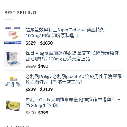
$579
through
BEST SELLING
$1329
超級雙效犀利士Super Tadarise 勃起持久
100mg/10粒 印度原裝進口
Price
$
529
–
$
1890
range:
偉哥 Viagra 威而鋼膜衣錠 萬艾可 美國輝瑞原廠
$529
西地那非片100mg 香港藥店正品
through
Original
Current
$
500
$
480
$1890
price
price
必利勁Priligy 必利勁poxet-60 治療男性早洩 鹽酸
was:
is:
達泊西汀片【香港藥店正品】
$500.
$480.
Price
$
829
–
$
2129
range:
犀利士Cialis 美國禮來原廠 他達拉非 香港藥店正
$829
品 20mg 1盒/4粒
through
Original
Current
$
500
$
399
$2129
price
price
was:
is: