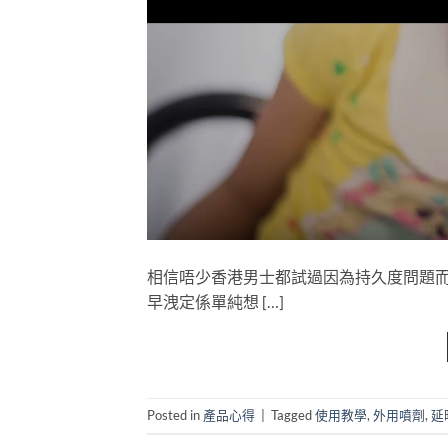
相信唔少香港男士都試過因為持久度問題
早洩定係單純想 […]
Posted in
產品心得
|
Tagged
使用教學
,
外用噴劑
,
延