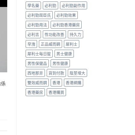
真
學名藥
必利勁
必利勁副作用
假
辨
必利勁屈臣氏
必利勁效果
別
指
必利勁用法
必利勁香港藥房
南〉
中
必利吉
性功能改善
持久力
早洩
正品威而鋼
犀利士
犀利士每日錠
男士健康
男性保健品
男性健康
西地那非
貨到付款
陰莖增大
雙效威而鋼
香港
香港網購
論係
香港藥房
香港購買