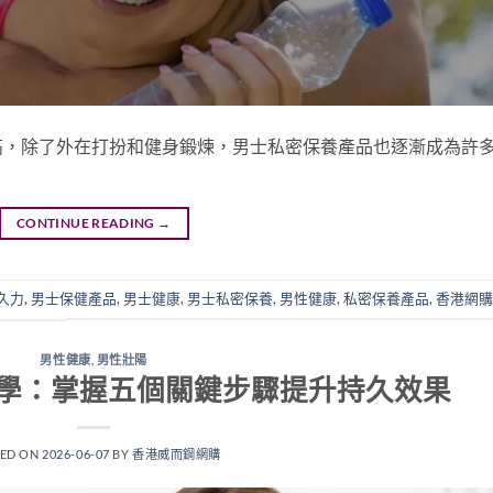
高，除了外在打扮和健身鍛煉，男士私密保養產品也逐漸成為許
CONTINUE READING
→
久力
,
男士保健產品
,
男士健康
,
男士私密保養
,
男性健康
,
私密保養產品
,
香港網購
男性健康
,
男性壯陽
學：掌握五個關鍵步驟提升持久效果
TED ON
2026-06-07
BY
香港威而鋼網購