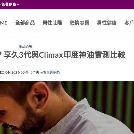
天免費退貨。
ME
全部商品
男性壯陽
催情春藥
男性健康
客
產品心得
享久3代與Climax印度神油實測比較
TED ON
2026-08-04
BY
香港威而鋼網購