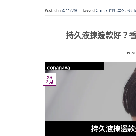
Posted in
產品心得
|
Tagged
Climax噴劑
,
享久
,
使用
持久液揀邊款好？香
POS
26
7 月