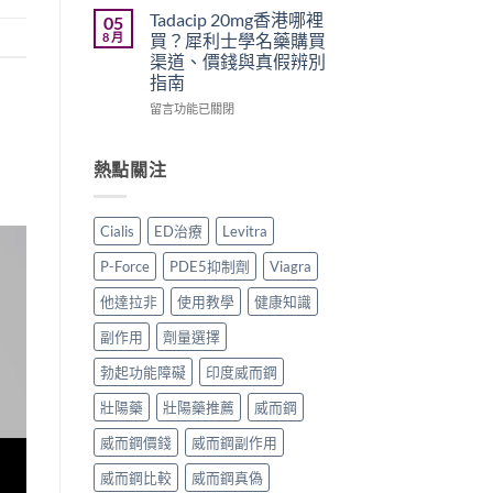
原
正
勁
學
Tadacip 20mg香港哪裡
05
廠
貨
怎
名
8 月
買？犀利士學名藥購買
與
購
麼
藥
渠道、價錢與真假辨別
學
買
選？
邊
指南
名
指
2026
隻
藥
南〉
年
好？
在
留言功能已關閉
購
中
效
Cenforce-
〈Tadacip
買
果、
100、
20mg
比
價
Kamagra
香
熱點關注
較〉
錢、
與
港
中
副
Kamagra
哪
作
Oral
裡
Cialis
ED治療
Levitra
用
Jelly
買？
全
全
犀
P-Force
PDE5抑制劑
Viagra
面
面
利
比
比
士
他達拉非
使用教學
健康知識
較
較〉
學
與
中
名
副作用
劑量選擇
香
藥
港
購
勃起功能障礙
印度威而鋼
購
買
買
壯陽藥
壯陽藥推薦
威而鋼
渠
指
道、
威而鋼價錢
威而鋼副作用
南〉
價
中
錢
威而鋼比較
威而鋼真偽
與