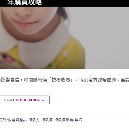
而影響自信，喺關鍵時候「快槍收場」，搞到雙方都唔盡興。無
CONTINUE READING
→
時噴劑
,
延時產品
,
持久力
,
持久液
,
持久液推薦
,
早洩