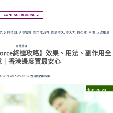
CONTINUE READING
→
學
,
延時噴劑
,
延時噴霧
,
性功能改善
,
性愛持久
,
持久力
,
持久液
,
早洩
,
正確用法
男性壯陽
P-Force終極攻略】效果、用法、副作用全
說｜香港邊度買最安心
TED ON
2026-05-26
BY
香港威而鋼網購