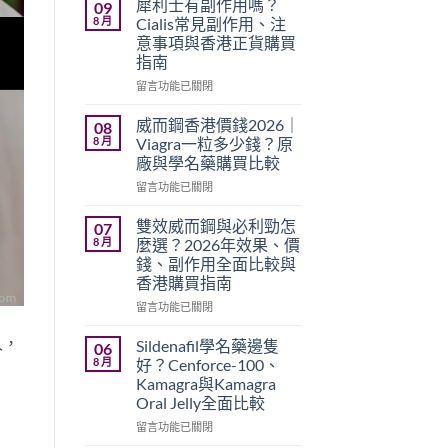
犀利士有副作用嗎？
09
8 月
Cialis常見副作用、注
意事項與香港正貨購買
指南
在
留言功能已關閉
〈犀
利
威而鋼香港價錢2026｜
08
士
8 月
Viagra一粒多少錢？原
有
廠與學名藥購買比較
副
在
作
留言功能已關閉
〈威
用
而
嗎？
雙效威而鋼與必利勁怎
07
鋼
Cialis
8 月
麼選？2026年效果、價
香
常
錢、副作用全面比較與
港
見
香港購買指南
價
副
錢
作
在
留言功能已關閉
2026
用、
〈雙
｜
注
效
久，
Sildenafil學名藥邊隻
06
Viagra
意
威
8 月
好？Cenforce-100、
一
事
而
Kamagra與Kamagra
粒
項
鋼
Oral Jelly全面比較
多
與
與
少
香
必
在
留言功能已關閉
錢？
港
利
〈Sildenafil