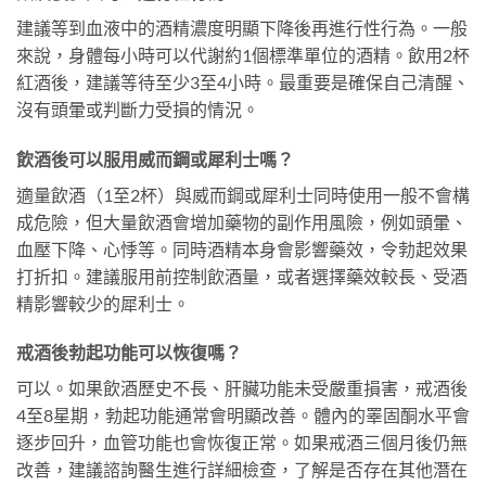
建議等到血液中的酒精濃度明顯下降後再進行性行為。一般
來說，身體每小時可以代謝約1個標準單位的酒精。飲用2杯
紅酒後，建議等待至少3至4小時。最重要是確保自己清醒、
沒有頭暈或判斷力受損的情況。
飲酒後可以服用威而鋼或犀利士嗎？
適量飲酒（1至2杯）與威而鋼或犀利士同時使用一般不會構
成危險，但大量飲酒會增加藥物的副作用風險，例如頭暈、
血壓下降、心悸等。同時酒精本身會影響藥效，令勃起效果
打折扣。建議服用前控制飲酒量，或者選擇藥效較長、受酒
精影響較少的犀利士。
戒酒後勃起功能可以恢復嗎？
可以。如果飲酒歷史不長、肝臟功能未受嚴重損害，戒酒後
4至8星期，勃起功能通常會明顯改善。體內的睪固酮水平會
逐步回升，血管功能也會恢復正常。如果戒酒三個月後仍無
改善，建議諮詢醫生進行詳細檢查，了解是否存在其他潛在