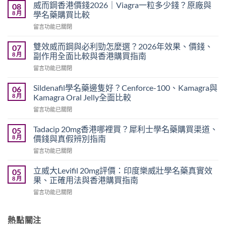
威而鋼香港價錢2026｜Viagra一粒多少錢？原廠與
08
8 月
學名藥購買比較
在
留言功能已關閉
〈威
而
雙效威而鋼與必利勁怎麼選？2026年效果、價錢、
07
鋼
8 月
副作用全面比較與香港購買指南
香
在
留言功能已關閉
港
〈雙
價
效
錢
Sildenafil學名藥邊隻好？Cenforce-100、Kamagra與
06
威
2026
8 月
Kamagra Oral Jelly全面比較
而
｜
在
留言功能已關閉
鋼
Viagra
〈Sildenafil
與
一
學
必
Tadacip 20mg香港哪裡買？犀利士學名藥購買渠道、
05
粒
名
利
8 月
價錢與真假辨別指南
多
藥
勁
少
在
留言功能已關閉
邊
怎
錢？
〈Tadacip
隻
麼
原
20mg
好？
立威大Levifil 20mg評價：印度樂威壯學名藥真實效
05
選？
廠
香
Cenforce-
8 月
果、正確用法與香港購買指南
2026
與
港
100、
年
學
在
留言功能已關閉
哪
Kamagra
效
名
〈立
裡
與
果、
藥
威
買？
Kamagra
價
購
大
熱點關注
犀
Oral
錢、
買
Levifil