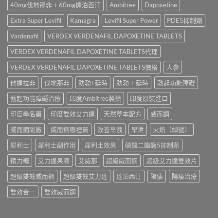
與
果、
40mg伐地那非 + 60mg達泊西汀
Ambitree
Dapoxetine
藥
買？
Kamagra
價
購
犀
Oral
錢、
Extra Super Levifil
Kamagra
Levifil Super Power
PDE5抑制劑
買
利
Jelly
副
比
士
全
Vardenafil
VERDEX VERDENAFIL DAPOXETINE TABLETS
作
較〉
學
面
用
中
名
VERDEX VERDENAFIL DAPOXETINE TABLETS代理
比
全
藥
較〉
面
購
VERDEX VERDENAFIL DAPOXETINE TABLETS價格
人參
中
比
買
較
他達拉非
伐地那非
助勃+延時
助勃 + 延時
勃起功能障礙
渠
與
道、
香
勃起功能障礙治療
印度Ambitree製藥
印度原裝進口
價
港
錢
購
印度學名藥
印度雙效艾力達
天然草本配方
威而鋼
與
買
真
指
威而鋼副廠
威而鋼哪裡買
改善早洩
早泄
火焰（綽號）
假
南〉
辨
中
犀利士
犀利士副作用
犀利士效果
磷酸二酯酶5抑制劑
別
指
精力糖
艾力達果凍
艾威那
超級威而鋼
超級艾力達雙效片
南〉
中
超級雙效威而鋼
超級雙效艾力達
達泊西汀
陽痿
陽痿治療
雙效合一
雙效威而鋼