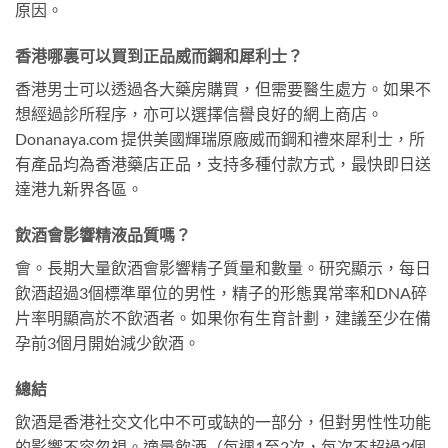
原因。
香港哪裏可以買到正品威而鋼和犀利士？
香港男士可以透過各大藥房購買，但需要醫生處方。如果不
想經過診所程序，亦可以選擇信譽良好的網上商店。
Donanaya.com 提供美國輝瑞原廠威而鋼和禮來犀利士，所
有產品均為香港藥店正品，支持多種付款方式，最快即日送
達港九新界各區。
飲酒會影響精液品質嗎？
會。長期大量飲酒會影響精子質量和數量。研究顯示，每日
飲酒超過3個標準單位的男性，精子的形態異常率和DNA碎
片率明顯高於不飲酒者。如果你有生育計劃，建議至少在備
孕前3個月開始減少飲酒。
總結
飲酒是香港社交文化中不可或缺的一部分，但對男性性功能
的影響不容忽視。適量飲酒（每週1至2次，每次不超過2個