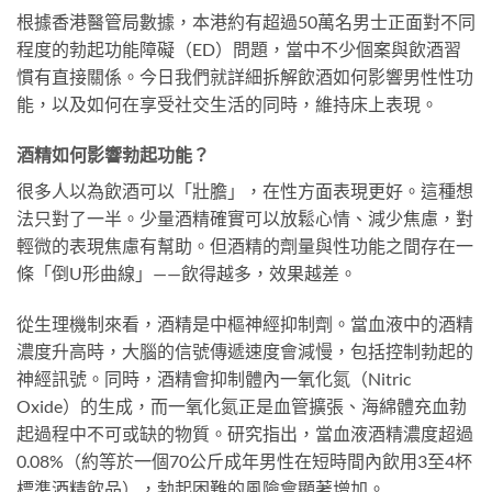
根據香港醫管局數據，本港約有超過50萬名男士正面對不同
程度的勃起功能障礙（ED）問題，當中不少個案與飲酒習
慣有直接關係。今日我們就詳細拆解飲酒如何影響男性性功
能，以及如何在享受社交生活的同時，維持床上表現。
酒精如何影響勃起功能？
很多人以為飲酒可以「壯膽」，在性方面表現更好。這種想
法只對了一半。少量酒精確實可以放鬆心情、減少焦慮，對
輕微的表現焦慮有幫助。但酒精的劑量與性功能之間存在一
條「倒U形曲線」——飲得越多，效果越差。
從生理機制來看，酒精是中樞神經抑制劑。當血液中的酒精
濃度升高時，大腦的信號傳遞速度會減慢，包括控制勃起的
神經訊號。同時，酒精會抑制體內一氧化氮（Nitric
Oxide）的生成，而一氧化氮正是血管擴張、海綿體充血勃
起過程中不可或缺的物質。研究指出，當血液酒精濃度超過
0.08%（約等於一個70公斤成年男性在短時間內飲用3至4杯
標準酒精飲品），勃起困難的風險會顯著增加。