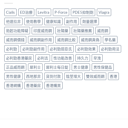
利
Jelly
副
比
20mg
士
全
作
較〉
評
學
面
Cialis
ED治療
Levitra
P-Force
PDE5抑制劑
Viagra
用
中
價：
名
比
全
印
藥
較〉
他達拉非
使用教學
健康知識
副作用
劑量選擇
面
度
購
中
比
樂
買
勃起功能障礙
印度威而鋼
壯陽藥
壯陽藥推薦
威而鋼
較
威
渠
與
壯
威而鋼價錢
威而鋼副作用
威而鋼比較
威而鋼真偽
學名藥
道、
香
學
價
港
名
必利勁
必利勁副作用
必利勁屈臣氏
必利勁效果
必利勁用法
錢
購
藥
與
買
必利勁香港藥房
必利吉
性功能改善
持久力
早洩
真
真
指
實
假
南〉
正品威而鋼
犀利士
犀利士每日錠
男士健康
男性保健品
效
辨
中
果、
別
男性健康
西地那非
貨到付款
陰莖增大
雙效威而鋼
香港
正
指
確
南〉
香港網購
香港藥房
香港購買
用
中
法
與
香
港
購
買
指
南〉