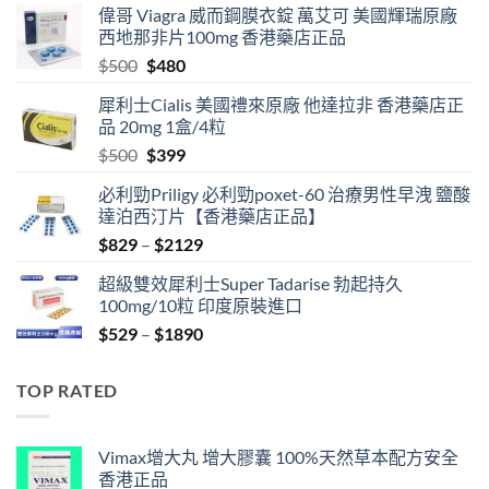
偉哥 Viagra 威而鋼膜衣錠 萬艾可 美國輝瑞原廠
西地那非片100mg 香港藥店正品
Original
Current
$
500
$
480
price
price
犀利士Cialis 美國禮來原廠 他達拉非 香港藥店正
was:
is:
品 20mg 1盒/4粒
$500.
$480.
Original
Current
$
500
$
399
price
price
必利勁Priligy 必利勁poxet-60 治療男性早洩 鹽酸
was:
is:
達泊西汀片【香港藥店正品】
$500.
$399.
Price
$
829
–
$
2129
range:
超級雙效犀利士Super Tadarise 勃起持久
$829
100mg/10粒 印度原裝進口
through
Price
$
529
–
$
1890
$2129
range:
$529
TOP RATED
through
$1890
Vimax增大丸 增大膠囊 100%天然草本配方安全
香港正品