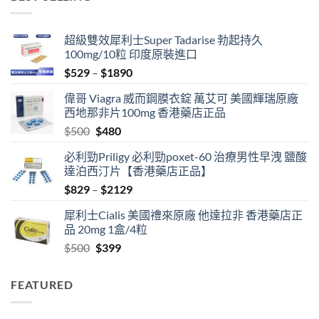
$1329
超級雙效犀利士Super Tadarise 勃起持久
100mg/10粒 印度原裝進口
Price
$
529
–
$
1890
range:
偉哥 Viagra 威而鋼膜衣錠 萬艾可 美國輝瑞原廠
$529
西地那非片100mg 香港藥店正品
through
Original
Current
$
500
$
480
$1890
price
price
必利勁Priligy 必利勁poxet-60 治療男性早洩 鹽酸
was:
is:
達泊西汀片【香港藥店正品】
$500.
$480.
Price
$
829
–
$
2129
range:
犀利士Cialis 美國禮來原廠 他達拉非 香港藥店正
$829
品 20mg 1盒/4粒
through
Original
Current
$
500
$
399
$2129
price
price
was:
is:
FEATURED
$500.
$399.