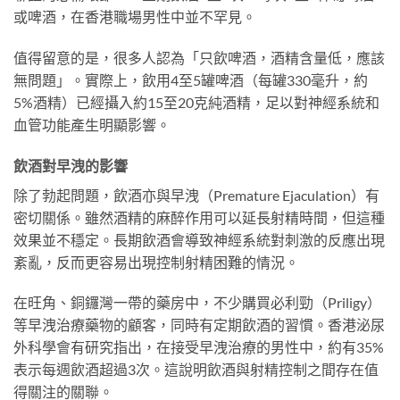
或啤酒，在香港職場男性中並不罕見。
值得留意的是，很多人認為「只飲啤酒，酒精含量低，應該
無問題」。實際上，飲用4至5罐啤酒（每罐330毫升，約
5%酒精）已經攝入約15至20克純酒精，足以對神經系統和
血管功能產生明顯影響。
飲酒對早洩的影響
除了勃起問題，飲酒亦與早洩（Premature Ejaculation）有
密切關係。雖然酒精的麻醉作用可以延長射精時間，但這種
效果並不穩定。長期飲酒會導致神經系統對刺激的反應出現
紊亂，反而更容易出現控制射精困難的情況。
在旺角、銅鑼灣一帶的藥房中，不少購買必利勁（Priligy）
等早洩治療藥物的顧客，同時有定期飲酒的習慣。香港泌尿
外科學會有研究指出，在接受早洩治療的男性中，約有35%
表示每週飲酒超過3次。這說明飲酒與射精控制之間存在值
得關注的關聯。