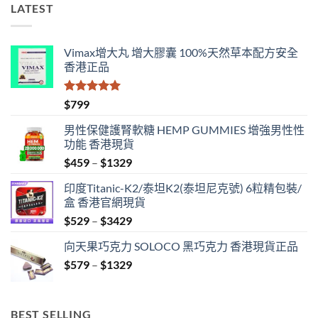
LATEST
中
Vimax增大丸 增大膠囊 100%天然草本配方安全
香港正品
評分
5.00
$
799
滿分 5
男性保健護腎軟糖 HEMP GUMMIES 增強男性性
功能 香港現貨
Price
$
459
–
$
1329
range:
印度Titanic-K2/泰坦K2(泰坦尼克號) 6粒精包裝/
$459
盒 香港官網現貨
through
Price
$
529
–
$
3429
$1329
range:
向天果巧克力 SOLOCO 黑巧克力 香港現貨正品
$529
Price
$
579
–
$
1329
through
range:
$3429
$579
through
BEST SELLING