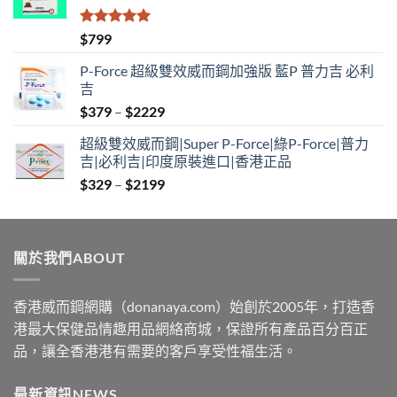
評分
5.00
$
799
滿分 5
P-Force 超級雙效威而鋼加強版 藍P 普力吉 必利
吉
Price
$
379
–
$
2229
range:
超級雙效威而鋼|Super P-Force|綠P-Force|普力
$379
吉|必利吉|印度原裝進口|香港正品
through
Price
$
329
–
$
2199
$2229
range:
$329
through
關於我們ABOUT
$2199
香港威而鋼網購（donanaya.com）始創於2005年，打造香
港最大保健品情趣用品網絡商城，保證所有產品百分百正
品，讓全香港港有需要的客戶享受性福生活。
最新資訊NEWS