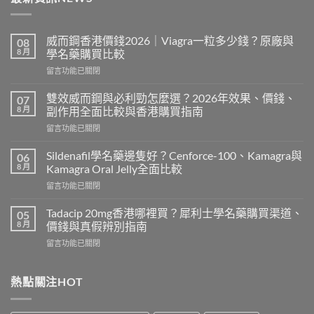
威而鋼香港價錢2026｜Viagra一粒多少錢？原廠與
08
8 月
學名藥購買比較
在
留言功能已關閉
〈威
而
雙效威而鋼與必利勁怎麼選？2026年效果、價錢、
07
鋼
8 月
副作用全面比較與香港購買指南
香
在
留言功能已關閉
港
〈雙
價
效
錢
Sildenafil學名藥邊隻好？Cenforce-100、Kamagra與
06
威
2026
8 月
Kamagra Oral Jelly全面比較
而
｜
在
留言功能已關閉
鋼
Viagra
〈Sildenafil
與
一
學
必
Tadacip 20mg香港哪裡買？犀利士學名藥購買渠道、
05
粒
名
利
8 月
價錢與真假辨別指南
多
藥
勁
少
在
留言功能已關閉
邊
怎
錢？
〈Tadacip
隻
麼
原
20mg
好？
選？
廠
香
熱點關注HOT
Cenforce-
2026
與
港
100、
年
學
哪
Kamagra
效
名
裡