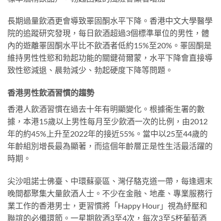
長期過量飲酒更會導致睪固酮水平下降。香港中文大學醫學
院的追蹤研究發現，每日飲酒超過3個標準單位的男性，體
內的遊離睪固酮水平比不飲酒者低約15%至20%。睪固酮是
維持男性性慾和勃起功能的關鍵荷爾蒙，水平下降會直接導
致性慾減退、晨勃減少、勃起硬度下降等問題。
香港男性飲酒習慣的趨勢
香港人飲酒習慣在過去十年有明顯變化。根據衞生署的數
據，本港15歲以上男性每月至少飲酒一次的比例，由2012
年的約45%上升至2022年的接近55%。當中以25至44歲的
年齡組別增長最為顯著，而這個年齡層正是性生活最活躍的
時期。
尖沙咀諾士佛臺、中環蘇豪區、灣仔駱克道一帶，每逢週末
晚間都聚集大量飲酒人士。不少在金融、地產、專業服務行
業工作的香港男士，更習慣將「Happy Hour」視為紓壓和
聯誼的必備環節。一星期飲酒3至4次，每次3至5杯葡萄酒