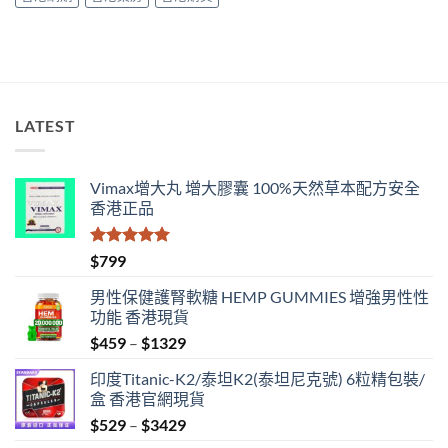
與
香
港
購
買
指
南〉
中
LATEST
Vimax增大丸 增大膠囊 100%天然草本配方安全
香港正品
評分
5.00
$
799
滿分 5
男性保健護腎軟糖 HEMP GUMMIES 增強男性性
功能 香港現貨
Price
$
459
–
$
1329
range:
印度Titanic-K2/泰坦K2(泰坦尼克號) 6粒精包裝/
$459
盒 香港官網現貨
through
Price
$
529
–
$
3429
$1329
range: