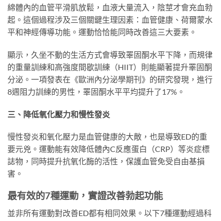
綿體內的血管平滑肌放鬆，血液大量流入，陰莖才會充血勃
起。這個過程涉及三個關鍵生理因素：血管健康、荷爾蒙水
平和神經傳導功能。運動恰恰能同時改善這三大要素。
顯示，久坐不動的生活方式會導致睪固酮水平下降，而規律
的重量訓練和高強度間歇訓練（HIIT）則能顯著提升睪固酮
分泌。一項發表在《歐洲內分泌學期刊》的研究發現，進行
8週阻力訓練的男性，睪固酮水平平均提升了17%。
三、降低氧化壓力和慢性發炎
慢性發炎和氧化壓力是血管健康的大敵，也是導致ED的重
要元兇。運動能有效降低體內C反應蛋白（CRP）等炎症標
誌物，同時提升抗氧化酶的活性，保護血管免受自由基損
害。
最有效的7種運動，實證改善勃起功能
並非所有運動對改善ED都有相同效果。以下7種運動經過科