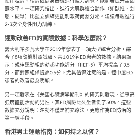
使用啞鈴、槓鈴或健身器械進行阻力訓練，能顯著提升睪固
酮水平。一項研究指出，進行大肌群複合動作（如臥推、划
船、硬舉）比孤立訓練更能刺激荷爾蒙分泌。建議每週進行
2-3次全身性阻力訓練。
運動改善ED的實際數據：科學怎麼說？
義大利帕多瓦大學在2019年發表了一項大型統合分析，綜
合了8項隨機對照試驗、共1,019名ED患者的數據。結果顯
示：規律運動組的勃起功能評分（IIEF-5）平均提高了3.5
分，而對照組僅提高0.5分。尤其值得注意的是，輕中度ED
患者的改善最為明顯。
另一項發表在《美國心臟病學期刊》的研究則發現，從事高
強度體能活動的男性，其ED風險比久坐者低了50%。這些
數據充分說明：運動不僅是補充療法，更應作為ED防治的
第一線手段。
香港男士運動指南：如何持之以恆？