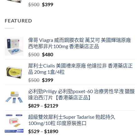
Original
Current
$
500
$
399
$2129
price
price
was:
is:
FEATURED
$500.
$399.
偉哥 Viagra 威而鋼膜衣錠 萬艾可 美國輝瑞原廠
西地那非片100mg 香港藥店正品
Original
Current
$
500
$
480
price
price
犀利士Cialis 美國禮來原廠 他達拉非 香港藥店正
was:
is:
品 20mg 1盒/4粒
$500.
$480.
Original
Current
$
500
$
399
price
price
必利勁Priligy 必利勁poxet-60 治療男性早洩 鹽酸
was:
is:
達泊西汀片【香港藥店正品】
$500.
$399.
Price
$
829
–
$
2129
range:
超級雙效犀利士Super Tadarise 勃起持久
$829
100mg/10粒 印度原裝進口
through
Price
$
529
–
$
1890
$2129
range: