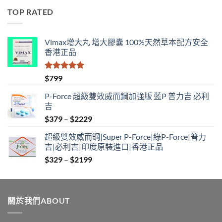
$529
TOP RATED
through
$1890
Vimax增大丸 增大膠囊 100%天然草本配方安全
香港正品
評分
5.00
$
799
滿分 5
P-Force 超級雙效威而鋼加強版 藍P 普力吉 必利
吉
Price
$
379
–
$
2229
range:
超級雙效威而鋼|Super P-Force|綠P-Force|普力
$379
吉|必利吉|印度原裝進口|香港正品
through
Price
$
329
–
$
2199
$2229
range:
$329
through
關於我們ABOUT
$2199