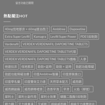
度
購
在
留言功能已關閉
邊
樂
買
〈能
款
威
渠
量
最
壯
道、
糖
熱點關注HOT
好
學
價
真
用？
名
錢
實
享
藥
與
用
久
真
40mg伐地那非 + 60mg達泊西汀
Ambitree
Dapoxetine
真
家
3
實
假
評
代
效
Extra Super Levifil
Kamagra
Levifil Super Power
PDE5抑制劑
辨
價
與
果、
別
｜
Climax
Vardenafil
VERDEX VERDENAFIL DAPOXETINE TABLETS
正
指
Hamer
印
確
南〉
汗
VERDEX VERDENAFIL DAPOXETINE TABLETS代理
度
用
中
馬
神
法
糖、
VERDEX VERDENAFIL DAPOXETINE TABLETS價格
人參
油
與
Spinach
實
香
他達拉非
伐地那非
助勃+延時
助勃 + 延時
勃起功能障礙
金
測
港
糖、
比
購
勃起功能障礙治療
印度Ambitree製藥
印度原裝進口
Mentalk
較〉
買
黑
中
指
印度學名藥
印度雙效艾力達
天然草本配方
威而鋼
糖
南〉
哪
中
威而鋼副廠
威而鋼哪裡買
改善早洩
早泄
火焰（綽號）
款
效
犀利士
犀利士副作用
犀利士效果
磷酸二酯酶5抑制劑
果
好？〉
精力糖
艾力達果凍
艾威那
超級威而鋼
超級艾力達雙效片