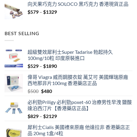
向天果巧克力 SOLOCO 黑巧克力 香港現貨正品
$529
Price
$
579
–
$
1329
through
range:
$3429
$579
through
BEST SELLING
$1329
超級雙效犀利士Super Tadarise 勃起持久
100mg/10粒 印度原裝進口
Price
$
529
–
$
1890
range:
偉哥 Viagra 威而鋼膜衣錠 萬艾可 美國輝瑞原廠
$529
西地那非片100mg 香港藥店正品
through
Original
Current
$
500
$
480
$1890
price
price
必利勁Priligy 必利勁poxet-60 治療男性早洩 鹽酸
was:
is:
達泊西汀片【香港藥店正品】
$500.
$480.
Price
$
829
–
$
2129
range:
犀利士Cialis 美國禮來原廠 他達拉非 香港藥店正
$829
品 20mg 1盒/4粒
through