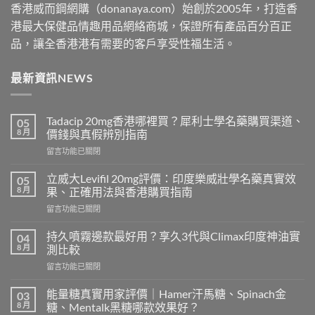
香港威而鋼網購（donanaya.com）始創於2005年，打造香
港最大保健品情趣用品網絡商城，保證所有產品百分百正
品，讓全香港港有需要的客戶享受性福生活。
最新資訊NEWS
Tadacip 20mg香港哪裡買？犀利士學名藥購買渠道、
05
8 月
價錢與真假辨別指南
在
留言功能已關閉
〈Tadacip
20mg
立威大Levifil 20mg評價：印度樂威壯學名藥真實效
05
香
8 月
果、正確用法與香港購買指南
港
在
留言功能已關閉
哪
〈立
裡
威
買？
持久噴霧邊款最好用？享久3代與Climax印度神油實
04
大
犀
8 月
測比較
Levifil
利
在
留言功能已關閉
20mg
士
〈持
評
學
久
價：
能量糖真實用家評價｜Hamer汗馬糖、Spinach金
03
名
噴
印
8 月
糖、Mentalk黑糖哪款效果好？
藥
霧