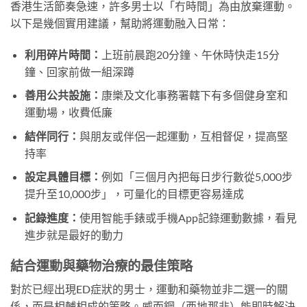
香港生活節奏急速，許多男士以「冇時間」為由放棄運動。
以下是幾個實用建議，幫助將運動融入日常：
利用碎片時間：
上班前晨跑20分鐘、午休時快走15分
鐘、回家前做一組深蹲
善用公共設施：
康樂及文化事務署轄下有多個健身室和
運動場，收費低廉
結伴同行：
與朋友或伴侶一起運動，互相督促，提高堅
持率
設定具體目標：
例如「三個月內把每日步行數從5,000步
提升至10,000步」，可量化的目標更容易達成
記錄進度：
使用智能手錶或手機App記錄運動數據，看見
進步就是最好的動力
結合運動與藥物治療的最佳策略
對於已經出現ED症狀的男士，運動和藥物並非二選一的關
係，而是相輔相成的策略。威而鋼（西地那非）能即時解決