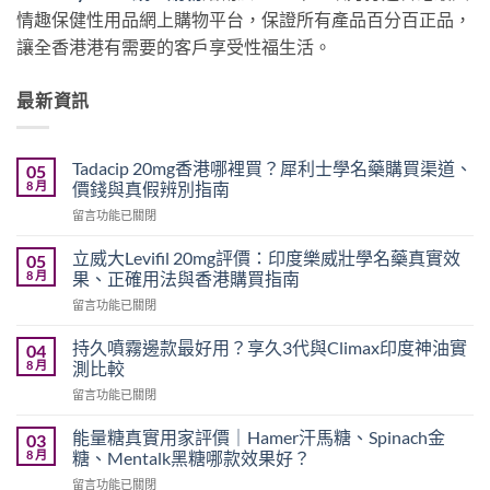
情趣保健性用品網上購物平台，保證所有產品百分百正品，
讓全香港港有需要的客戶享受性福生活。
最新資訊
Tadacip 20mg香港哪裡買？犀利士學名藥購買渠道、
05
8 月
價錢與真假辨別指南
在
留言功能已關閉
〈Tadacip
20mg
立威大Levifil 20mg評價：印度樂威壯學名藥真實效
05
香
8 月
果、正確用法與香港購買指南
港
在
留言功能已關閉
哪
〈立
裡
威
買？
持久噴霧邊款最好用？享久3代與Climax印度神油實
04
大
犀
8 月
測比較
Levifil
利
在
留言功能已關閉
20mg
士
〈持
評
學
久
價：
能量糖真實用家評價｜Hamer汗馬糖、Spinach金
03
名
噴
印
8 月
糖、Mentalk黑糖哪款效果好？
藥
霧
度
購
在
留言功能已關閉
邊
樂