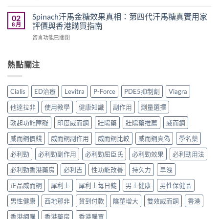
買
〈能
款
威
渠
量
最
Spinach汗馬金糖效果真相：第四代汗馬糖真實用家
02
壯
道、
糖
好
8 月
評價與香港購買指南
學
價
真
用？
名
錢
在
留言功能已關閉
實
享
藥
與
〈Spinach
用
久
真
真
汗
家
3
實
假
馬
熱點關注
評
代
效
辨
金
價
與
果、
別
糖
｜
Climax
正
指
效
Hamer
印
Cialis
ED治療
Levitra
P-Force
PDE5抑制劑
Viagra
確
南〉
果
汗
度
用
中
真
馬
神
他達拉非
使用教學
健康知識
副作用
劑量選擇
法
相：
糖、
油
與
第
Spinach
勃起功能障礙
印度威而鋼
壯陽藥
壯陽藥推薦
威而鋼
實
香
四
金
測
港
代
威而鋼價錢
威而鋼副作用
威而鋼比較
威而鋼真偽
學名藥
糖、
比
購
汗
Mentalk
較〉
買
馬
必利勁
必利勁副作用
必利勁屈臣氏
必利勁效果
必利勁用法
黑
中
指
糖
糖
南〉
必利勁香港藥房
必利吉
性功能改善
持久力
早洩
真
哪
中
實
款
正品威而鋼
犀利士
犀利士每日錠
男士健康
男性保健品
用
效
家
果
男性健康
西地那非
貨到付款
陰莖增大
雙效威而鋼
香港
評
好？〉
價
中
香港網購
香港藥房
香港購買