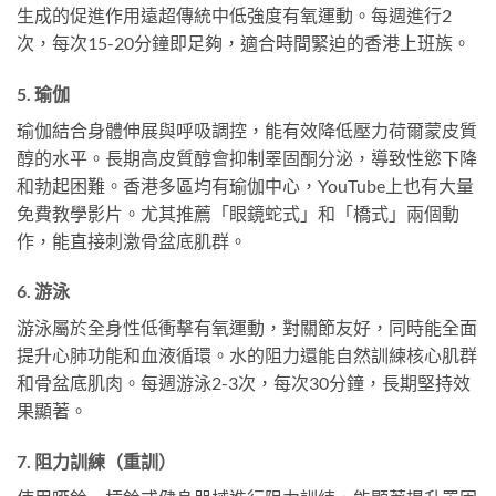
生成的促進作用遠超傳統中低強度有氧運動。每週進行2
次，每次15-20分鐘即足夠，適合時間緊迫的香港上班族。
5. 瑜伽
瑜伽結合身體伸展與呼吸調控，能有效降低壓力荷爾蒙皮質
醇的水平。長期高皮質醇會抑制睪固酮分泌，導致性慾下降
和勃起困難。香港多區均有瑜伽中心，YouTube上也有大量
免費教學影片。尤其推薦「眼鏡蛇式」和「橋式」兩個動
作，能直接刺激骨盆底肌群。
6. 游泳
游泳屬於全身性低衝擊有氧運動，對關節友好，同時能全面
提升心肺功能和血液循環。水的阻力還能自然訓練核心肌群
和骨盆底肌肉。每週游泳2-3次，每次30分鐘，長期堅持效
果顯著。
7. 阻力訓練（重訓）