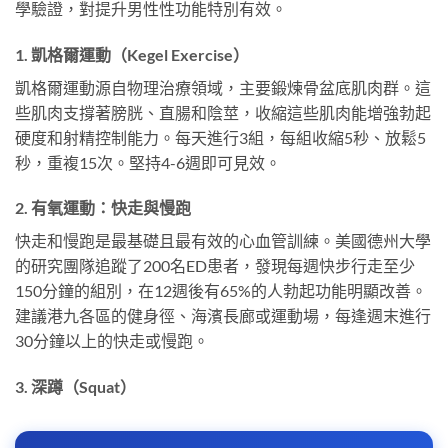
學驗證，對提升男性性功能特別有效。
1. 凱格爾運動（Kegel Exercise）
凱格爾運動源自物理治療領域，主要鍛煉骨盆底肌肉群。這
些肌肉支撐著膀胱、直腸和陰莖，收縮這些肌肉能增強勃起
硬度和射精控制能力。每天進行3組，每組收縮5秒、放鬆5
秒，重複15次。堅持4-6週即可見效。
2. 有氧運動：快走與慢跑
快走和慢跑是最基礎且最有效的心血管訓練。美國德州大學
的研究團隊追蹤了200名ED患者，發現每週快步行走至少
150分鐘的組別，在12週後有65%的人勃起功能明顯改善。
建議港九各區的健身徑、海濱長廊或運動場，每逢週末進行
30分鐘以上的快走或慢跑。
3. 深蹲（Squat）