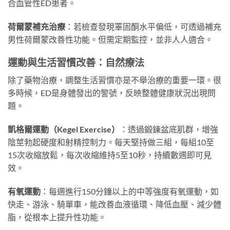
合血管性ED患者。
荷爾蒙補充治療
：若檢查發現睪固酮水平偏低，可透過補充
男性荷爾蒙改善性功能。但需定期監控，並非人人適合。
運動與生活習慣改善：自然療法
除了藥物治療，調整生活習慣亦是不舉治療的重要一環。很
多時候，ED是身體發出的警號，反映整體健康狀況出現問
題。
凱格爾運動（Kegel Exercise）
：透過鍛鍊盆底肌群，增強
陰莖勃起硬度和射精控制力。每天堅持做三組，每組10至
15次收縮放鬆，每次收縮維持5至10秒，持續數週即可見
效。
有氧運動
：每週進行150分鐘以上的中等強度有氧運動，如
快走、游泳、騎單車，能改善血液循環、降低血壓、減少體
脂，從根本上提升性功能。