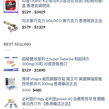
印度Titanic-K2/泰坦K2(泰坦尼克號) 6粒精包裝/
$459
盒 香港官網現貨
through
Price
$
529
–
$
3429
$1329
range:
向天果巧克力 SOLOCO 黑巧克力 香港現貨正品
$529
Price
$
579
–
$
1329
through
range:
$3429
$579
through
BEST SELLING
$1329
超級雙效犀利士Super Tadarise 勃起持久
100mg/10粒 印度原裝進口
Price
$
529
–
$
1890
range:
偉哥 Viagra 威而鋼膜衣錠 萬艾可 美國輝瑞原廠
$529
西地那非片100mg 香港藥店正品
through
Original
Current
$
500
$
480
$1890
price
price
必利勁Priligy 必利勁poxet-60 治療男性早洩 鹽酸
was:
is:
達泊西汀片【香港藥店正品】
$500.
$480.