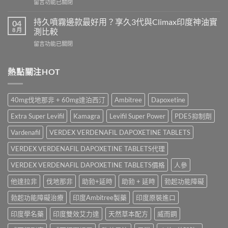
在
留言功能已關閉
哪
Kamagra
〈立
裡
與
威
買？
持久噴霧邊款最好用？享久3代與Climax印度神油實
04
Kamagra
大
犀
8 月
測比較
Oral
Levifil
利
Jelly
在
留言功能已關閉
20mg
士
全
〈持
評
學
面
久
價：
名
比
噴
熱點關注HOT
印
藥
較〉
霧
度
購
中
邊
樂
買
款
威
渠
40mg伐地那非 + 60mg達泊西汀
Ambitree
Dapoxetine
最
壯
道、
好
學
價
Extra Super Levifil
Kamagra
Levifil Super Power
PDE5抑制劑
用？
名
錢
享
藥
Vardenafil
VERDEX VERDENAFIL DAPOXETINE TABLETS
與
久
真
真
3
VERDEX VERDENAFIL DAPOXETINE TABLETS代理
實
假
代
效
辨
與
VERDEX VERDENAFIL DAPOXETINE TABLETS價格
人參
果、
別
Climax
正
指
他達拉非
伐地那非
助勃+延時
助勃 + 延時
勃起功能障礙
印
確
南〉
度
用
中
勃起功能障礙治療
印度Ambitree製藥
印度原裝進口
神
法
油
與
印度學名藥
印度雙效艾力達
天然草本配方
威而鋼
實
香
測
港