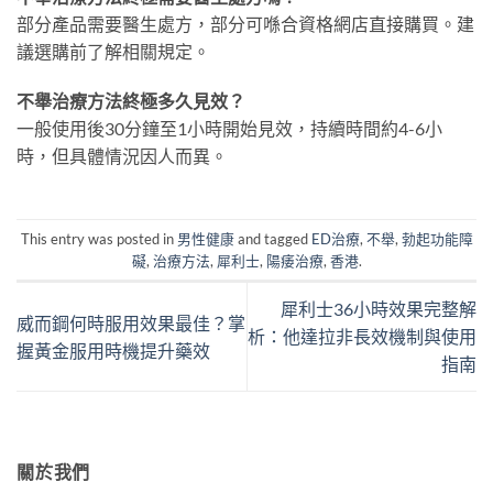
部分產品需要醫生處方，部分可喺合資格網店直接購買。建
議選購前了解相關規定。
不舉治療方法終極多久見效？
一般使用後30分鐘至1小時開始見效，持續時間約4-6小
時，但具體情況因人而異。
This entry was posted in
男性健康
and tagged
ED治療
,
不舉
,
勃起功能障
礙
,
治療方法
,
犀利士
,
陽痿治療
,
香港
.
犀利士36小時效果完整解
威而鋼何時服用效果最佳？掌
析：他達拉非長效機制與使用
握黃金服用時機提升藥效
指南
關於我們