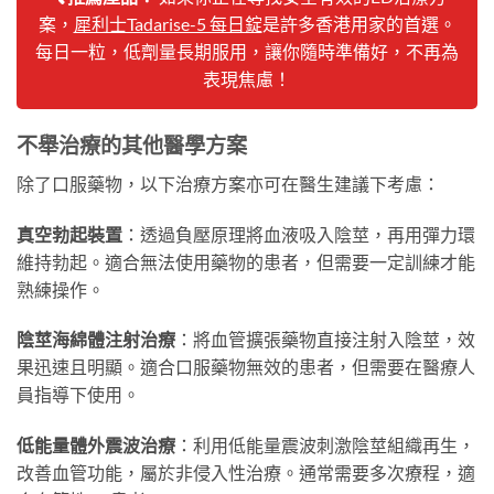
案，
犀利士Tadarise-5 每日錠
是許多香港用家的首選。
每日一粒，低劑量長期服用，讓你隨時準備好，不再為
表現焦慮！
不舉治療的其他醫學方案
除了口服藥物，以下治療方案亦可在醫生建議下考慮：
真空勃起裝置
：透過負壓原理將血液吸入陰莖，再用彈力環
維持勃起。適合無法使用藥物的患者，但需要一定訓練才能
熟練操作。
陰莖海綿體注射治療
：將血管擴張藥物直接注射入陰莖，效
果迅速且明顯。適合口服藥物無效的患者，但需要在醫療人
員指導下使用。
低能量體外震波治療
：利用低能量震波刺激陰莖組織再生，
改善血管功能，屬於非侵入性治療。通常需要多次療程，適