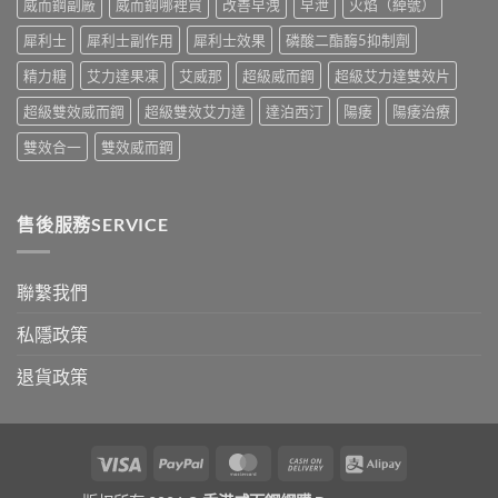
威而鋼副廠
威而鋼哪裡買
改善早洩
早泄
火焰（綽號）
比
購
較〉
買
犀利士
犀利士副作用
犀利士效果
磷酸二酯酶5抑制劑
中
指
南〉
精力糖
艾力達果凍
艾威那
超級威而鋼
超級艾力達雙效片
中
超級雙效威而鋼
超級雙效艾力達
達泊西汀
陽痿
陽痿治療
雙效合一
雙效威而鋼
售後服務SERVICE
聯繫我們
私隱政策
退貨政策
Visa
PayPal
MasterCard
Cash
Alipay
On