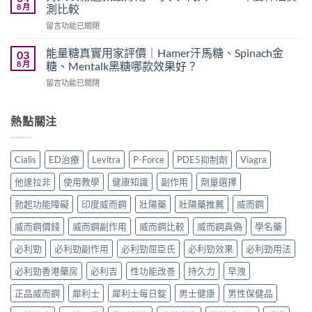
大
犀
8 月
測比較
Oral
Levifil
利
Jelly
在
留言功能已關閉
20mg
士
全
〈持
評
學
面
久
價：
能量糖真實用家評價｜Hamer汗馬糖、Spinach金
03
名
比
噴
印
8 月
糖、Mentalk黑糖哪款效果好？
藥
較〉
霧
度
購
中
在
留言功能已關閉
邊
樂
買
〈能
款
威
渠
量
最
壯
道、
糖
熱點關注
好
學
價
真
用？
名
錢
實
享
藥
與
用
久
真
Cialis
ED治療
Levitra
P-Force
PDE5抑制劑
Viagra
真
家
3
實
假
評
代
效
他達拉非
使用教學
健康知識
副作用
劑量選擇
辨
價
與
果、
別
｜
Climax
勃起功能障礙
印度威而鋼
壯陽藥
壯陽藥推薦
威而鋼
正
指
Hamer
印
確
南〉
汗
威而鋼價錢
威而鋼副作用
威而鋼比較
威而鋼真偽
學名藥
度
用
中
馬
神
法
糖、
必利勁
必利勁副作用
必利勁屈臣氏
必利勁效果
必利勁用法
油
與
Spinach
實
香
必利勁香港藥房
必利吉
性功能改善
持久力
早洩
金
測
港
糖、
比
購
正品威而鋼
犀利士
犀利士每日錠
男士健康
男性保健品
Mentalk
較〉
買
黑
中
指