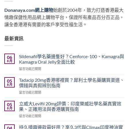
Donanaya.com網上購物
始創於2004年，致力打造香港最大
情趣保健性用品網上購物平台，保證所有產品百分百正品，
讓全香港港有需要的客戶享受性福生活。
最新資訊
Sildenafil學名藥邊隻好？Cenforce-100、Kamagra與
06
8 月
Kamagra Oral Jelly全面比較
在
留言功能已關閉
〈Sildenafil
學
Tadacip 20mg香港哪裡買？犀利士學名藥購買渠道、
05
名
8 月
價錢與真假辨別指南
藥
在
留言功能已關閉
邊
〈Tadacip
隻
20mg
好？
立威大Levifil 20mg評價：印度樂威壯學名藥真實效
05
香
Cenforce-
8 月
果、正確用法與香港購買指南
港
100、
在
留言功能已關閉
哪
Kamagra
〈立
裡
與
威
買？
持久噴霧邊款最好用？享久3代與Climax印度神油實
04
Kamagra