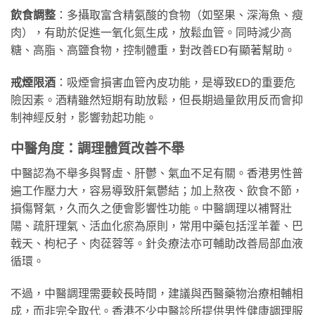
飲食調整
：多攝取富含精氨酸的食物（如堅果、深海魚、瘦
肉），有助於促進一氧化氮生成，放鬆血管。同時減少高
糖、高脂、高鹽食物，控制體重，對改善ED有顯著幫助。
戒煙限酒
：吸煙會損害血管內皮功能，是導致ED的重要危
險因素。酒精雖然短期有助放鬆，但長期過量飲用反而會抑
制神經反射，影響勃起功能。
中醫角度：調理體質改善不舉
中醫認為不舉多與腎虛、肝鬱、氣血不足有關。香港男性普
遍工作壓力大，容易導致肝氣鬱結；加上熬夜、飲食不節，
損傷腎氣，久而久之便會影響性功能。中醫調理以補腎壯
陽、疏肝理氣、活血化瘀為原則，常用中藥包括淫羊藿、巴
戟天、枸杞子、肉蓯蓉等。針灸療法亦可輔助改善局部血液
循環。
不過，中醫調理需要較長時間，建議與西醫藥物治療相輔相
成，而非完全取代。香港不少中醫診所提供男性健康調理服