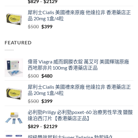
Price
$
829
–
$
2129
range:
犀利士Cialis 美國禮來原廠 他達拉非 香港藥店正
$829
品 20mg 1盒/4粒
through
Original
Current
$
500
$
399
$2129
price
price
was:
is:
FEATURED
$500.
$399.
偉哥 Viagra 威而鋼膜衣錠 萬艾可 美國輝瑞原廠
西地那非片100mg 香港藥店正品
Original
Current
$
500
$
480
price
price
犀利士Cialis 美國禮來原廠 他達拉非 香港藥店正
was:
is:
品 20mg 1盒/4粒
$500.
$480.
Original
Current
$
500
$
399
price
price
必利勁Priligy 必利勁poxet-60 治療男性早洩 鹽酸
was:
is:
達泊西汀片【香港藥店正品】
$500.
$399.
Price
$
829
–
$
2129
range:
超級雙效犀利士Super Tadarise 勃起持久