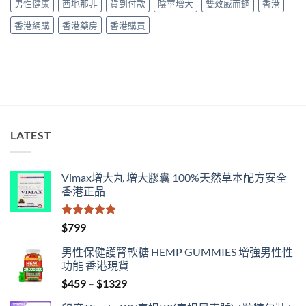
男性健康
西地那非
貨到付款
陰莖增大
雙效威而鋼
香港
糖
南〉
哪
中
香港網購
香港藥房
香港購買
款
效
果
好？〉
中
LATEST
Vimax增大丸 增大膠囊 100%天然草本配方安全
香港正品
評分
5.00
$
799
滿分 5
男性保健護腎軟糖 HEMP GUMMIES 增強男性性
功能 香港現貨
Price
$
459
–
$
1329
range: