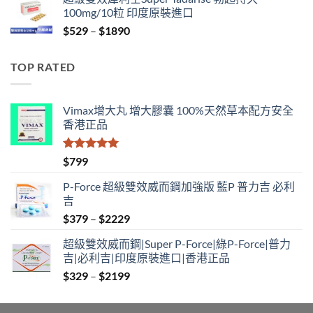
$829
100mg/10粒 印度原裝進口
through
Price
$
529
–
$
1890
$2129
range:
$529
TOP RATED
through
$1890
Vimax增大丸 增大膠囊 100%天然草本配方安全
香港正品
評分
5.00
$
799
滿分 5
P-Force 超級雙效威而鋼加強版 藍P 普力吉 必利
吉
Price
$
379
–
$
2229
range:
超級雙效威而鋼|Super P-Force|綠P-Force|普力
$379
吉|必利吉|印度原裝進口|香港正品
through
Price
$
329
–
$
2199
$2229
range:
$329