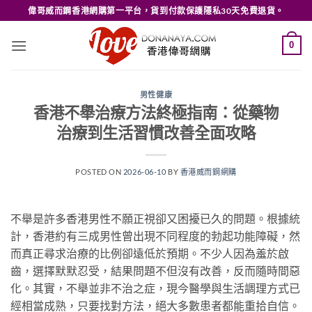
Skip
偉哥威而鋼香港網購第一平台，貨到付款保護隱私30天免費退貨。
to
content
0
男性健康
香港不舉治療方法終極指南：從藥物
治療到生活習慣改善全面攻略
POSTED ON
2026-06-10
BY
香港威而鋼網購
不舉是許多香港男性不願正視卻又困擾已久的問題。根據統
計，香港約有三成男性曾出現不同程度的勃起功能障礙，然
而真正尋求治療的比例卻遠低於預期。不少人因為羞於啟
齒，選擇默默忍受，結果問題不但沒有改善，反而隨時間惡
化。其實，不舉並非不治之症，現今醫學與生活調理方式已
經相當成熟，只要找對方法，絕大多數患者都能重拾自信。