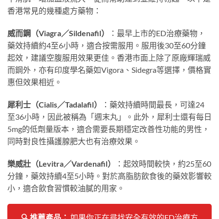
香港常見的幾種處方藥物：
威而鋼（Viagra／Sildenafil）
：最早上市的ED治療藥物，
藥效持續約4至6小時，適合按需服用。服用後30至60分鐘
起效，建議空腹服用效果更佳。香港市面上除了原廠輝瑞威
而鋼外，亦有印度學名藥如Vigora、Sidegra等選擇，價格實
惠但效果相近。
犀利士（Cialis／Tadalafil）
：藥效持續時間最長，可達24
至36小時，因此被稱為「週末丸」。此外，犀利士還有每日
5mg的低劑量版本，適合需要長期穩定改善性功能的男性，
同時對良性攝護腺肥大也有治療效果。
樂威壯（Levitra／Vardenafil）
：起效時間較快，約25至60
分鐘，藥效持續4至5小時。對於高脂肪飲食後的藥效影響較
小，適合飲食習慣較油膩的用家。
🔍 推薦產品：
如果你正在尋找安全有效的ED治療方