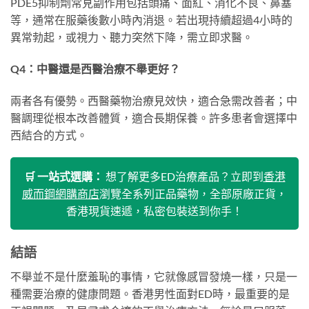
PDE5抑制劑常見副作用包括頭痛、面紅、消化不良、鼻塞
等，通常在服藥後數小時內消退。若出現持續超過4小時的
異常勃起，或視力、聽力突然下降，需立即求醫。
Q4：中醫還是西醫治療不舉更好？
兩者各有優勢。西醫藥物治療見效快，適合急需改善者；中
醫調理從根本改善體質，適合長期保養。許多患者會選擇中
西結合的方式。
🛒 一站式選購：
想了解更多ED治療產品？立即到
香港
威而鋼網購商店
瀏覽全系列正品藥物，全部原廠正貨，
香港現貨速遞，私密包裝送到你手！
結語
不舉並不是什麼羞恥的事情，它就像感冒發燒一樣，只是一
種需要治療的健康問題。香港男性面對ED時，最重要的是