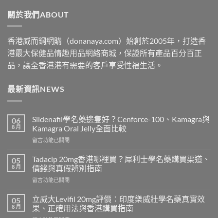
through
關於我們ABOUT
$2199
香港威而鋼網購（donanaya.com）始創於2005年，打造香
港最大保健品情趣用品網絡商城，保證所有產品百分百正
品，讓全香港港有需要的客戶享受性福生活。
最新資訊NEWS
Sildenafil學名藥邊隻好？Cenforce-100、Kamagra與
06
8 月
Kamagra Oral Jelly全面比較
在
留言功能已關閉
〈Sildenafil
學
Tadacip 20mg香港哪裡買？犀利士學名藥購買渠道、
05
名
8 月
價錢與真假辨別指南
藥
在
留言功能已關閉
邊
〈Tadacip
隻
20mg
好？
立威大Levifil 20mg評價：印度樂威壯學名藥真實效
05
香
Cenforce-
8 月
果、正確用法與香港購買指南
港
100、