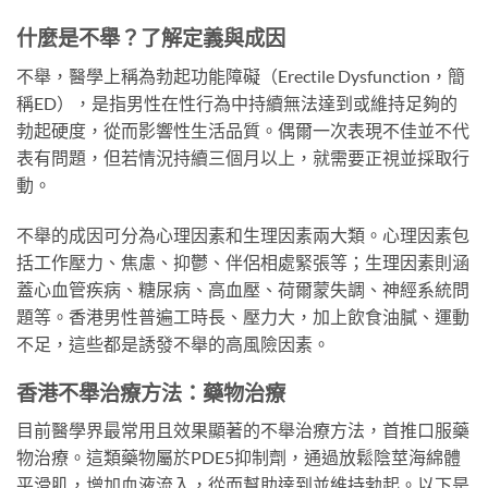
什麼是不舉？了解定義與成因
不舉，醫學上稱為勃起功能障礙（Erectile Dysfunction，簡
稱ED），是指男性在性行為中持續無法達到或維持足夠的
勃起硬度，從而影響性生活品質。偶爾一次表現不佳並不代
表有問題，但若情況持續三個月以上，就需要正視並採取行
動。
不舉的成因可分為心理因素和生理因素兩大類。心理因素包
括工作壓力、焦慮、抑鬱、伴侶相處緊張等；生理因素則涵
蓋心血管疾病、糖尿病、高血壓、荷爾蒙失調、神經系統問
題等。香港男性普遍工時長、壓力大，加上飲食油膩、運動
不足，這些都是誘發不舉的高風險因素。
香港不舉治療方法：藥物治療
目前醫學界最常用且效果顯著的不舉治療方法，首推口服藥
物治療。這類藥物屬於PDE5抑制劑，通過放鬆陰莖海綿體
平滑肌，增加血液流入，從而幫助達到並維持勃起。以下是