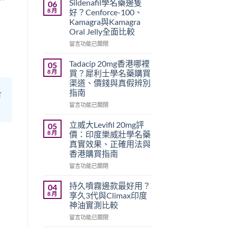
Sildenafil學名藥邊隻
06
8 月
好？Cenforce-100、
Kamagra與Kamagra
Oral Jelly全面比較
在
留言功能已關閉
〈Sildenafil
學
Tadacip 20mg香港哪裡
05
名
8 月
買？犀利士學名藥購買
藥
渠道、價錢與真假辨別
邊
指南
合
隻
好？
在
留言功能已關閉
Cenforce-
〈Tadacip
100、
20mg
立威大Levifil 20mg評
05
Kamagra
香
8 月
價：印度樂威壯學名藥
與
港
真實效果、正確用法與
Kamagra
哪
香港購買指南
Oral
裡
Jelly
買？
在
留言功能已關閉
全
犀
〈立
面
利
威
持久噴霧邊款最好用？
04
比
士
大
8 月
享久3代與Climax印度
較〉
學
Levifil
神油實測比較
中
名
20mg
藥
在
評
留言功能已關閉
購
〈持
價：