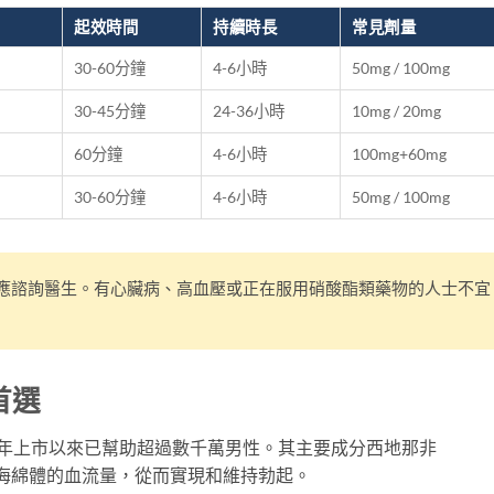
起效時間
持續時長
常見劑量
30-60分鐘
4-6小時
50mg / 100mg
30-45分鐘
24-36小時
10mg / 20mg
60分鐘
4-6小時
100mg+60mg
30-60分鐘
4-6小時
50mg / 100mg
應諮詢醫生。有心臟病、高血壓或正在服用硝酸酯類藥物的人士不宜
首選
98年上市以來已幫助超過數千萬男性。其主要成分西地那非
增加陰莖海綿體的血流量，從而實現和維持勃起。