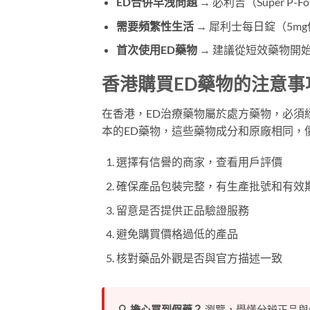
ED合併早洩問題
→ 必利吉（Super P-F
需要頻繁性生活
→ 犀利士每日錠（5m
首次使用ED藥物
→ 建議從短效藥物開
香港購買ED藥物的注意事
在香港，ED治療藥物屬於處方藥物，必須
本的ED藥物，這些藥物成分和原廠相同，
選擇有信譽的商家，查看用戶評價
確保產品包裝完整，有生產批號和有效
留意是否提供正品驗證服務
避免購買價格過低的產品
核對藥品外觀是否與官方描述一致
🔍 擔心買到假藥？
瀏覽，學懂分辨正品與