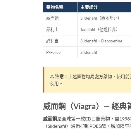
藥物名稱
主要成分
威而鋼
Sildenafil（西地那非）
犀利士
Tadalafil（他達拉非）
必利吉
Sildenafil + Dapoxetine
P-Force
Sildenafil
⚠️ 注意：
上述藥物均屬處方藥物，使用前
使用。
威而鋼（Viagra）— 經典
威而鋼
是全球第一款ED口服藥物，自19
（Sildenafil）通過抑制PDE5酶，