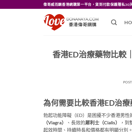
Skip
偉哥威而鋼香港網購第一平台，貨到付款保護隱私30
to
content
HO
香港ED治療藥物比較
POS
為何需要比較香港ED治療
勃起功能障礙（ED）是困擾不少香港男性
（Viagra）
、長效的
犀利士（Cialis）
，到
起效時間、持續時長和價格都有明顯分別。