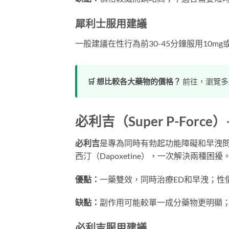
犀利士服用建議
一般建議在性行為前30-45分鐘服用10m
🛒 想比較各大藥物的價格？
前往，瀏覽多
必利吉（Super P-Forc
必利吉
是專為同時有勃起功能障礙和早洩問題
西汀（Dapoxetine），一次解決兩種困擾
優點：
一藥雙效，同時治療ED和早洩；性
缺點：
副作用可能較單一成分藥物更明顯；
必利吉服用建議