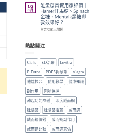
買
久
印
能量糖真實用家評價｜
03
渠
噴
度
8 月
Hamer汗馬糖、Spinach
道、
霧
樂
金糖、Mentalk黑糖哪
價
邊
威
款效果好？
錢
款
壯
與
最
學
在
留言功能已關閉
真
好
名
〈能
假
用？
藥
量
辨
享
真
糖
熱點關注
別
久
實
真
指
3
效
實
南〉
代
果、
用
Cialis
ED治療
Levitra
中
與
正
家
Climax
確
評
P-Force
PDE5抑制劑
Viagra
印
用
價
度
法
｜
他達拉非
使用教學
健康知識
神
與
Hamer
油
香
汗
副作用
劑量選擇
實
港
馬
測
購
糖、
勃起功能障礙
印度威而鋼
比
買
Spinach
壯陽藥
壯陽藥推薦
威而鋼
較〉
指
金
中
南〉
糖、
威而鋼價錢
威而鋼副作用
中
Mentalk
黑
威而鋼比較
威而鋼真偽
糖