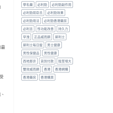
哪
學名藥
必利勁
必利勁副作用
款
如
效
必利勁屈臣氏
必利勁效果
果
好？〉
必利勁用法
必利勁香港藥房
中
必利吉
性功能改善
持久力
早洩
正品威而鋼
犀利士
犀利士每日錠
男士健康
日最
男性保健品
男性健康
西地那非
貨到付款
陰莖增大
雙效威而鋼
香港
香港網購
受
香港藥房
香港購買
然、