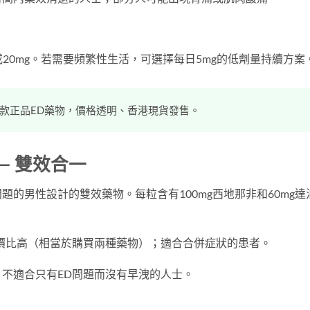
g或20mg。若需要頻繁性生活，可選擇每日5mg的低劑量持續方案
款正品ED藥物，價格透明、香港現貨發售。
e）— 雙效合一
的男性設計的雙效藥物。每粒含有100mg西地那非和60mg達
。
價比高（相當於購買兩種藥物）；適合合併症狀的患者。
不適合只有ED問題而沒有早洩的人士。