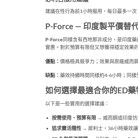
建議在性行為前1小時服用，每日最多一次
P-Force — 印度製平價替
P-Force
同樣含有西地那非成分，是印度藥
實惠。對於預算有限但又想獲得穩定效果
優點：
價格極具競爭力；效果與原廠威而
缺點：
藥效持續時間同樣約4-6小時；同
如何選擇最適合你的ED藥
以下是一些實用的選擇建議：
按需使用、預算有限
→ 威而鋼或印度仿製版（
追求靈活隨性
→ 犀利士，36小時藥效