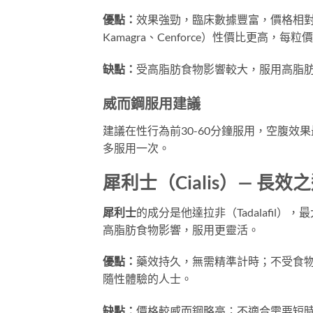
優點：
效果強勁，臨床數據豐富，價格相
Kamagra、Cenforce）性價比更高，
缺點：
受高脂肪食物影響較大，服用高脂肪
威而鋼服用建議
建議在性行為前30-60分鐘服用，空腹效
多服用一次。
犀利士（Cialis）— 長效
犀利士
的成分是他達拉非（Tadalafil
高脂肪食物影響，服用更靈活。
優點：
藥效持久，無需精準計時；不受食
隨性體驗的人士。
缺點：
價格較威而鋼略高；不適合需要短