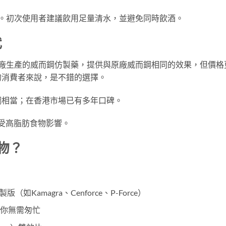
。初次使用者建議飲用足量清水，並避免同時飲酒。
代
廠生產的威而鋼仿製藥，提供與原廠威而鋼相同的效果，但價格
的消費者來說，是不錯的選擇。
鋼相當；在香港市場已有多年口碑。
樣受高脂肪食物影響。
物？
如Kamagra、Cenforce、P-Force）
讓你無需匆忙