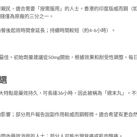
對親民，適合需要「按需服用」的人士。香港的印度版威而鋼（
每粒價錢僅為原廠的三分之一。
餐後起效時間會延長；持續時間較短（約4-6小時）。
果最佳。初始劑量建議從50mg開始，根據效果和耐受性調整。每
之選
），最大特點是藥效持久，可長達36小時，因此被稱為「週末丸」。不
物影響；部分用戶報告說副作用較威而鋼輕微。適合希望有更自
時間內藥效消退的人士；部分人可能出現背痛或肌肉酸痛。