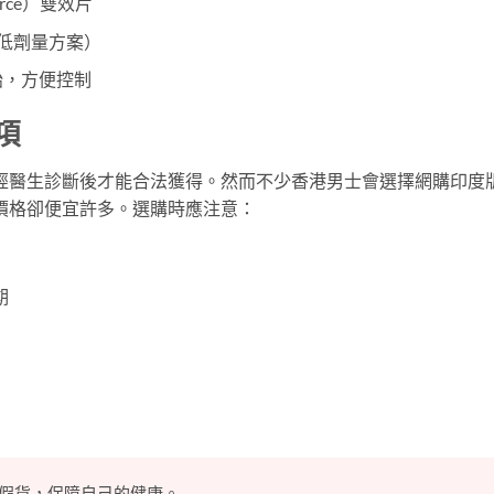
orce）雙效片
g低劑量方案）
始，方便控制
項
經醫生診斷後才能合法獲得。然而不少香港男士會選擇網購印度
價格卻便宜許多。選購時應注意：
期
假貨，保障自己的健康。