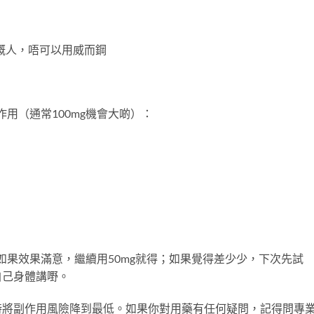
嘅人，唔可以用威而鋼
作用（通常100mg機會大啲）：
如果效果滿意，繼續用50mg就得；如果覺得差少少，下次先試
自己身體講嘢。
時將副作用風險降到最低。如果你對用藥有任何疑問，記得問專