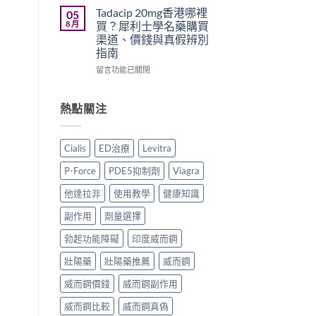
原
正
勁
學
Tadacip 20mg香港哪裡
05
廠
貨
怎
名
8 月
買？犀利士學名藥購買
與
購
麼
藥
渠道、價錢與真假辨別
學
買
選？
邊
指南
名
指
2026
隻
藥
南〉
年
好？
在
留言功能已關閉
購
中
效
Cenforce-
〈Tadacip
買
果、
100、
20mg
比
價
Kamagra
香
熱點關注
較〉
錢、
與
港
中
副
Kamagra
哪
作
Oral
裡
Cialis
ED治療
Levitra
用
Jelly
買？
全
全
犀
P-Force
PDE5抑制劑
Viagra
面
面
利
比
比
士
他達拉非
使用教學
健康知識
較
較〉
學
與
中
名
副作用
劑量選擇
香
藥
港
購
勃起功能障礙
印度威而鋼
購
買
買
壯陽藥
壯陽藥推薦
威而鋼
渠
指
道、
威而鋼價錢
威而鋼副作用
南〉
價
中
錢
威而鋼比較
威而鋼真偽
與