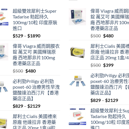
超級雙效犀利士Super
偉哥 Viagra 威而
Tadarise 勃起持久
錠 萬艾可 美國輝
100mg/10粒 印度原裝
廠 西地那非片100
進口
香港藥店正品
Price
Original
Current
$
529
–
$
1890
$
500
$
480
range:
price
price
偉哥 Viagra 威而鋼膜衣
犀利士Cialis 美國
$529
was:
is:
錠 萬艾可 美國輝瑞原
原廠 他達拉非 香
through
$500.
$480.
廠 西地那非片100mg
店正品 20mg 1盒/
$1890
香港藥店正品
Original
Current
$
500
$
399
Original
Current
$
500
$
480
price
price
必利勁Priligy 必利
price
price
was:
is:
必利勁Priligy 必利勁
poxet-60 治療男
was:
is:
$500.
$399.
poxet-60 治療男性早洩
鹽酸達泊西汀片【
$500.
$480.
鹽酸達泊西汀片【香港
藥店正品】
藥店正品】
Price
$
829
–
$
2129
Price
$
829
–
$
2129
range
超級雙效犀利士Sup
range:
$829
犀利士Cialis 美國禮來
Tadarise 勃起持久
$829
thro
原廠 他達拉非 香港藥
100mg/10粒 印度
through
$212
店正品 20mg 1盒/4粒
進口