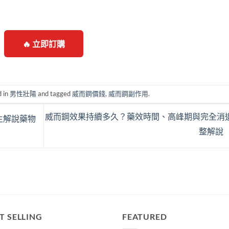
🔥 立即訂購
d in
男性壯陽
and tagged
威而鋼價錢
,
威而鋼副作用
.
威而鋼效果持續多久？藥效時間、高峰期與完全消
生解說藥物
整解說
T SELLING
FEATURED