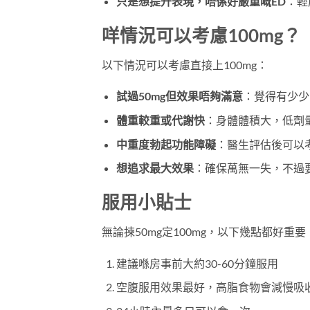
只是想提升表現，唔係好嚴重嘅ED
：輕
咩情況可以考慮100mg？
以下情況可以考慮直接上100mg：
試過50mg但效果唔夠滿意
：覺得有少少
體重較重或代謝快
：身體體積大，低劑
中重度勃起功能障礙
：醫生評估後可以
想追求最大效果
：確保萬無一失，不過
服用小貼士
無論揀50mg定100mg，以下幾點都好重要
建議喺房事前大約30-60分鐘服用
空腹服用效果最好，高脂食物會減慢吸