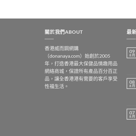
$579
through
$1329
關於我們ABOUT
最新
香港威而鋼網購
09
（donanaya.com）始創於2005
8 月
年，打造香港最大保健品情趣用品
網絡商城，保證所有產品百分百正
品，讓全香港港有需要的客戶享受
08
性福生活。
8 月
07
8 月