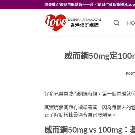
Skip
偉哥威而鋼香港網購第一平台，貨到付款保護隱私30
to
content
HO
威而鋼50mg定1
POS
好多兄弟買威而鋼嘅時候，第一個問題就係：
其實呢個問題冇標準答案，因為每個人的
正了解點樣揀最適合自己嘅劑量。
威而鋼50mg vs 100mg