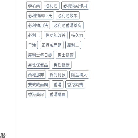
真
學名藥
必利勁
必利勁副作用
假
辨
必利勁屈臣氏
必利勁效果
別
指
必利勁用法
必利勁香港藥房
南〉
中
必利吉
性功能改善
持久力
早洩
正品威而鋼
犀利士
犀利士每日錠
男士健康
男性保健品
男性健康
西地那非
貨到付款
陰莖增大
雙效威而鋼
香港
香港網購
香港藥房
香港購買
業醫