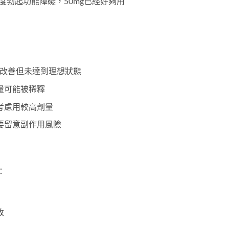
度勃起功能障礙，50mg已經好夠用
改善但未達到理想狀態
量可能被稀釋
考慮用較高劑量
要留意副作用風險
：
收