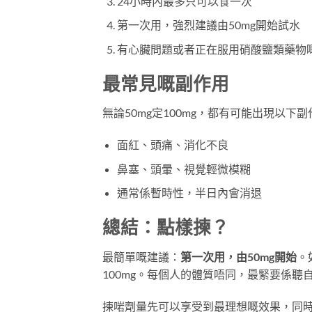
24小時內最多只可以食一次
第一次用，強烈建議由50mg開始試水
有心臟問題或者正在服用硝酸鹽類藥物
最常見嘅副作用
無論50mg定100mg，都有可能出現以下副
面紅、頭痛、消化不良
鼻塞、頭暈、視覺輕微模糊
通常係暫時性，半日內會消退
總結：點樣揀？
最簡單嘅建議：
第一次用，由50mg開始
。
100mg。每個人的體質唔同，最緊要係聽
揀啱劑量先可以享受到最理想嘅效果，同