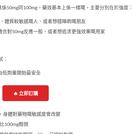
常見嘅劑量就係50mg同100mg，藥效基本上係一樣嘅，主要分別在於強度：
、體質較敏感嘅人、或者想穩陣啲嘅朋友
合對50mg反應一般、或者想追求更強效果嘅用家
試：
由低劑量開始最安全
🔥 立即訂購
，身體對藥物嘅敏感度會改變
比100mg輕微