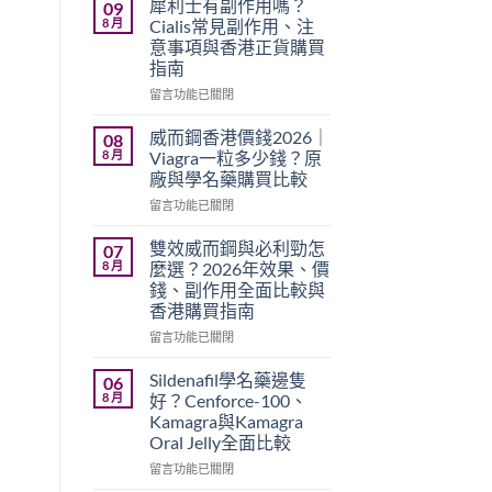
犀利士有副作用嗎？
09
8 月
Cialis常見副作用、注
意事項與香港正貨購買
指南
在
留言功能已關閉
〈犀
利
威而鋼香港價錢2026｜
08
士
8 月
Viagra一粒多少錢？原
有
廠與學名藥購買比較
副
在
作
留言功能已關閉
〈威
用
而
嗎？
雙效威而鋼與必利勁怎
07
鋼
Cialis
8 月
麼選？2026年效果、價
香
常
錢、副作用全面比較與
港
見
香港購買指南
價
副
錢
作
在
留言功能已關閉
2026
用、
〈雙
｜
注
效
Sildenafil學名藥邊隻
06
Viagra
意
威
8 月
好？Cenforce-100、
一
事
而
Kamagra與Kamagra
粒
項
鋼
Oral Jelly全面比較
多
與
與
少
香
必
在
留言功能已關閉
錢？
港
利
〈Sildenafil