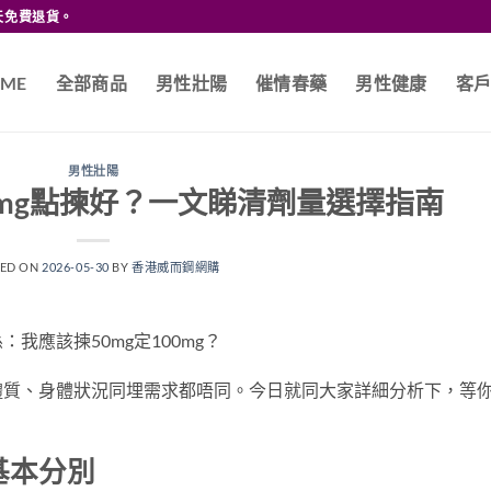
天免費退貨。
ME
全部商品
男性壯陽
催情春藥
男性健康
客
男性壯陽
00mg點揀好？一文睇清劑量選擇指南
TED ON
2026-05-30
BY
香港威而鋼網購
我應該揀50mg定100mg？
體質、身體狀況同埋需求都唔同。今日就同大家詳細分析下，等
：基本分別