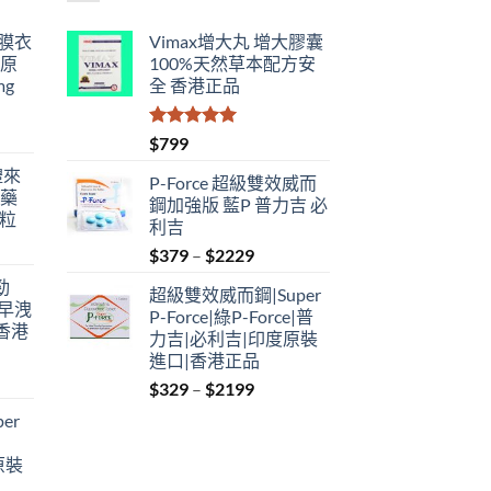
鋼膜衣
Vimax增大丸 增大膠囊
瑞原
100%天然草本配方安
mg
全 香港正品
評分
5.00
$
799
滿分 5
禮來
P-Force 超級雙效威而
港藥
鋼加強版 藍P 普力吉 必
4粒
利吉
Price
$
379
–
$
2229
range:
勁
超級雙效威而鋼|Super
$379
性早洩
P-Force|綠P-Force|普
through
香港
力吉|必利吉|印度原裝
$2229
進口|香港正品
Price
$
329
–
$
2199
:
range:
er
$329
ugh
through
原裝
9
$2199