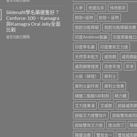
留言功能已關閉
2026
用、
〈雙
人參
他達拉非
伐地那非
｜
注
效
Sildenafil學名藥邊隻好？
Viagra
意
威
Cenforce-100、Kamagra
助勃+延時
助勃 + 延時
一
事
而
與Kamagra Oral Jelly全面
粒
項
鋼
勃起功能障礙
勃起功能障礙治療
比較
多
與
與
少
香
必
在
印度Ambitree製藥
印度原裝進口
留言功能已關閉
錢？
港
利
〈Sildenafil
原
印度學名藥
印度雙效艾力達
正
勁
學
廠
貨
怎
名
天然草本配方
威而鋼
威而鋼
與
購
麼
藥
學
買
選？
邊
威而鋼哪裡買
改善早洩
早泄
名
指
2026
隻
藥
南〉
年
好？
火焰（綽號）
犀利士
購
中
效
Cenforce-
買
果、
100、
犀利士副作用
犀利士效果
比
價
Kamagra
較〉
錢、
與
磷酸二酯酶5抑制劑
精力糖
中
副
Kamagra
作
Oral
艾力達果凍
艾威那
超級威而
用
Jelly
全
全
超級艾力達雙效片
超級雙效威而
面
面
比
超級雙效艾力達
達泊西汀
陽
比
較
較〉
陽痿治療
雙效合一
雙效威而
與
中