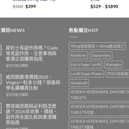
$2129
Original
Current
Price
$
500
$
399
$
529
–
$
1890
price
price
range
was:
is:
$529
$500.
$399.
thro
資訊NEWS
熱點關注HOT
$189
40mg伐地那非 + 60mg達泊西汀
犀利士有副作用嗎？Cialis
常見副作用、注意事項與
Ambitree
Dapoxetine
香港正貨購買指南
Extra Super Levifil
Kamagra
在
留言功能已關閉
〈犀
Levifil Super Power
PDE5抑制劑
利
威而鋼香港價錢2026｜
士
Viagra一粒多少錢？原廠與
Vardenafil
有
學名藥購買比較
副
VERDEX VERDENAFIL DAPOXET
在
作
留言功能已關閉
TABLETS
〈威
用
而
嗎？
雙效威而鋼與必利勁怎麼
VERDEX VERDENAFIL DAPOXET
鋼
Cialis
選？2026年效果、價錢、
TABLETS代理
香
常
副作用全面比較與香港購
港
見
VERDEX VERDENAFIL DAPOXET
買指南
價
副
TABLETS價格
錢
作
在