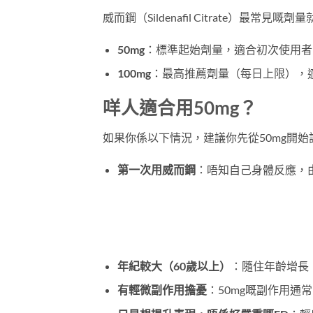
威而鋼（Sildenafil Citrate）最
50mg
：標準起始劑量，適合初次使用者
100mg
：最高推薦劑量（每日上限），適
咩人適合用50mg？
如果你係以下情況，建議你先從50mg開始
第一次用威而鋼
：唔知自己身體反應，
年紀較大（60歲以上）
：隨住年齡增長
有輕微副作用擔憂
：50mg嘅副作用通常