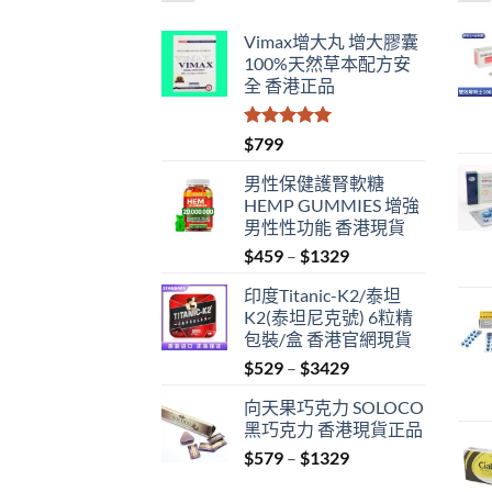
Vimax增大丸 增大膠囊
100%天然草本配方安
全 香港正品
評分
5.00
$
799
滿分 5
男性保健護腎軟糖
HEMP GUMMIES 增強
男性性功能 香港現貨
Price
$
459
–
$
1329
range:
印度Titanic-K2/泰坦
$459
K2(泰坦尼克號) 6粒精
through
包裝/盒 香港官網現貨
$1329
Price
$
529
–
$
3429
range:
向天果巧克力 SOLOCO
$529
黑巧克力 香港現貨正品
through
Price
$
579
–
$
1329
$3429
range: