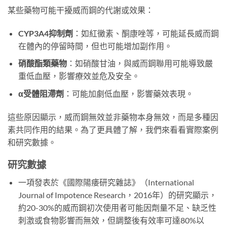
某些藥物可能干擾威而鋼的代謝或效果：
CYP3A4抑制劑
：如紅黴素、酮康唑等，可能延長威而鋼
在體內的停留時間，但也可能增加副作用。
硝酸酯類藥物
：如硝酸甘油，與威而鋼聯用可能導致嚴
重低血壓，影響療效並危及安全。
α受體阻滯劑
：可能加劇低血壓，影響藥效表現。
這些原因顯示，威而鋼無效並非藥物本身無效，而是多種因
素共同作用的結果。為了更具體了解，我們來看看實際案例
和研究數據。
研究數據
一項發表於《國際陽痿研究雜誌》（International
Journal of Impotence Research，2016年）的研究顯示，
約20-30%的威而鋼初次使用者可能因劑量不足、缺乏性
刺激或食物影響而無效，但調整後有效率可達80%以