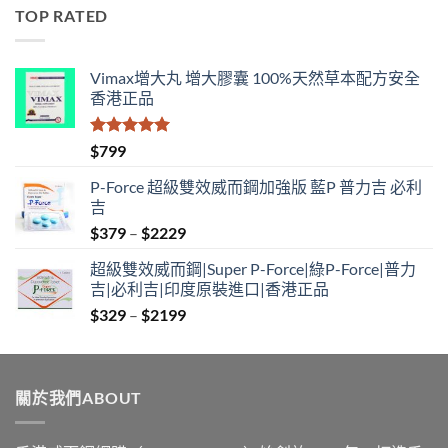
$529
TOP RATED
through
$1890
Vimax增大丸 增大膠囊 100%天然草本配方安全
香港正品
評分
5.00
$
799
滿分 5
P-Force 超級雙效威而鋼加強版 藍P 普力吉 必利
吉
Price
$
379
–
$
2229
range:
超級雙效威而鋼|Super P-Force|綠P-Force|普力
$379
吉|必利吉|印度原裝進口|香港正品
through
Price
$
329
–
$
2199
$2229
range:
$329
through
關於我們ABOUT
$2199