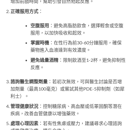
增加前戲時間，幫助引發自然勃起反應。
正確服用方式
：
空腹服用
：避免高脂肪飲食，選擇輕食或空腹
服用，以加快吸收和起效。
掌握時機
：在性行為前30-60分鐘服用，確保
藥物進入血液達到有效濃度。
避免過量酒精
：限制飲酒至1-2杯，避免抑制性
反應。
諮詢醫生調整劑量
：若初次無效，可與醫生討論是否增
加劑量（最高100毫克）或嘗試其他PDE-5抑制劑（如犀
利士）。
管理健康狀況
：控制糖尿病、高血壓或低睪固酮等潛在
疾病，改善血管健康以增強藥效。
處理心理因素
：若有性焦慮或壓力，建議尋求心理諮詢