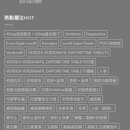
在
留言功能已關閉
港
常
服
〈雙
價
見
用
效
錢
副
時
威
熱點關注HOT
2026
作
間、
而
｜
用、
30mg
鋼
Viagra
注
定
與
一
意
40mg伐地那非 + 60mg達泊西汀
Ambitree
Dapoxetine
60mg
必
粒
事
點
利
多
項
Extra Super Levifil
Kamagra
Levifil Super Power
PDE5抑制劑
揀？〉
勁
少
與
中
怎
錢？
Vardenafil
VERDEX VERDENAFIL DAPOXETINE TABLETS
香
麼
原
港
選？
VERDEX VERDENAFIL DAPOXETINE TABLETS代理
廠
正
2026
與
貨
年
VERDEX VERDENAFIL DAPOXETINE TABLETS價格
人參
學
購
效
名
買
他達拉非
伐地那非
助勃+延時
助勃 + 延時
勃起功能障礙
果、
藥
指
價
購
南〉
勃起功能障礙治療
印度Ambitree製藥
印度原裝進口
錢、
買
中
副
比
印度學名藥
印度雙效艾力達
天然草本配方
威而鋼
作
較〉
用
中
威而鋼副廠
威而鋼哪裡買
改善早洩
早泄
火焰（綽號）
全
面
犀利士
犀利士副作用
犀利士效果
磷酸二酯酶5抑制劑
比
較
精力糖
艾力達果凍
艾威那
超級威而鋼
超級艾力達雙效片
與