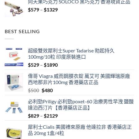
向天果巧克力 SOLOCO 黑巧克力 香港現貨正品
$529
Price
$
579
–
$
1329
through
range:
$3429
$579
through
BEST SELLING
$1329
超級雙效犀利士Super Tadarise 勃起持久
100mg/10粒 印度原裝進口
Price
$
529
–
$
1890
range:
偉哥 Viagra 威而鋼膜衣錠 萬艾可 美國輝瑞原廠
$529
西地那非片100mg 香港藥店正品
through
Original
Current
$
500
$
480
$1890
price
price
必利勁Priligy 必利勁poxet-60 治療男性早洩 鹽酸
was:
is:
達泊西汀片【香港藥店正品】
$500.
$480.
Price
$
829
–
$
2129
range:
犀利士Cialis 美國禮來原廠 他達拉非 香港藥店正
$829
品 20mg 1盒/4粒
through