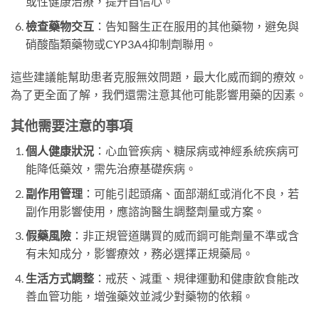
或性健康治療，提升自信心。
檢查藥物交互
：告知醫生正在服用的其他藥物，避免與
硝酸酯類藥物或CYP3A4抑制劑聯用。
這些建議能幫助患者克服無效問題，最大化威而鋼的療效。
為了更全面了解，我們還需注意其他可能影響用藥的因素。
其他需要注意的事項
個人健康狀況
：心血管疾病、糖尿病或神經系統疾病可
能降低藥效，需先治療基礎疾病。
副作用管理
：可能引起頭痛、面部潮紅或消化不良，若
副作用影響使用，應諮詢醫生調整劑量或方案。
假藥風險
：非正規管道購買的威而鋼可能劑量不準或含
有未知成分，影響療效，務必選擇正規藥局。
生活方式調整
：戒菸、減重、規律運動和健康飲食能改
善血管功能，增強藥效並減少對藥物的依賴。