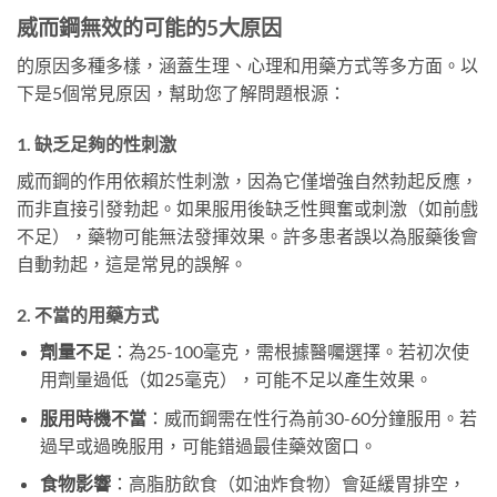
威而鋼無效的可能的5大原因
的原因多種多樣，涵蓋生理、心理和用藥方式等多方面。以
下是5個常見原因，幫助您了解問題根源：
1. 缺乏足夠的性刺激
威而鋼的作用依賴於性刺激，因為它僅增強自然勃起反應，
而非直接引發勃起。如果服用後缺乏性興奮或刺激（如前戲
不足），藥物可能無法發揮效果。許多患者誤以為服藥後會
自動勃起，這是常見的誤解。
2. 不當的用藥方式
劑量不足
：為25-100毫克，需根據醫囑選擇。若初次使
用劑量過低（如25毫克），可能不足以產生效果。
服用時機不當
：威而鋼需在性行為前30-60分鐘服用。若
過早或過晚服用，可能錯過最佳藥效窗口。
食物影響
：高脂肪飲食（如油炸食物）會延緩胃排空，