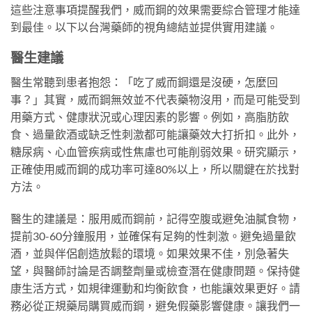
這些注意事項提醒我們，威而鋼的效果需要綜合管理才能達
到最佳。以下以台灣藥師的視角總結並提供實用建議。
醫生建議
醫生常聽到患者抱怨：「吃了威而鋼還是沒硬，怎麼回
事？」其實，威而鋼無效並不代表藥物沒用，而是可能受到
用藥方式、健康狀況或心理因素的影響。例如，高脂肪飲
食、過量飲酒或缺乏性刺激都可能讓藥效大打折扣。此外，
糖尿病、心血管疾病或性焦慮也可能削弱效果。研究顯示，
正確使用威而鋼的成功率可達80%以上，所以關鍵在於找對
方法。
醫生的建議是：服用威而鋼前，記得空腹或避免油膩食物，
提前30-60分鐘服用，並確保有足夠的性刺激。避免過量飲
酒，並與伴侶創造放鬆的環境。如果效果不佳，別急著失
望，與醫師討論是否調整劑量或檢查潛在健康問題。保持健
康生活方式，如規律運動和均衡飲食，也能讓效果更好。請
務必從正規藥局購買威而鋼，避免假藥影響健康。讓我們一