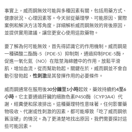
事實上，威而鋼無效可能與多種因素有關，包括用藥方式、
健康狀況、心理因素等。今天就從藥理學、可能原因、實際
案例和解決方法等角度，詳細解析威而鋼無效的背後原因，
並提供實用建議，讓您更安心使用這款藥物。
要了解為何可能無效，首先得認識它的作用機制。威而鋼是
一種磷酸二酯酶-5（PDE-5）抑制劑，通過抑制PDE-5酶，
促進一氧化氮（NO）在陰莖海綿體中的作用，放鬆平滑
肌，增加血流，從而幫助勃起。關鍵在於，威而鋼並不會自
動引發勃起，
性刺激
是其發揮作用的必要條件。
威而鋼通常在服用後
30分鐘至1小時
起效，藥效持續約
4至6
小時
。它主要通過肝臟的細胞色素P450酶（CYP3A4）代
謝，經糞便和尿液排出。這種藥理特性意味著，任何影響藥
物吸收、代謝或性刺激的因素，都可能導致「吃了威而鋼依
舊沒硬」的情況。為了更清楚地找出原因，我們需要探討這
些可能因素。