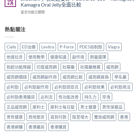
威
2026
8 月
Kamagra Oral Jelly全面比較
作
間、
而
｜
用、
30mg
在
留言功能已關閉
鋼
Viagra
注
定
〈Sildenafil
與
一
意
60mg
學
必
粒
事
點
名
熱點關注
利
多
項
揀？〉
藥
勁
少
與
中
邊
怎
錢？
香
隻
麼
原
Cialis
ED治療
Levitra
P-Force
PDE5抑制劑
Viagra
港
好？
選？
廠
正
Cenforce-
2026
與
他達拉非
使用教學
健康知識
副作用
劑量選擇
貨
100、
年
學
購
Kamagra
效
勃起功能障礙
印度威而鋼
壯陽藥
壯陽藥推薦
威而鋼
名
買
與
果、
藥
指
Kamagra
威而鋼價錢
威而鋼副作用
威而鋼比較
威而鋼真偽
學名藥
價
購
南〉
Oral
錢、
買
中
Jelly
必利勁
必利勁副作用
必利勁屈臣氏
必利勁效果
必利勁用法
副
比
全
作
較〉
必利勁香港藥房
必利吉
性功能改善
持久力
早洩
面
用
中
比
全
正品威而鋼
犀利士
犀利士每日錠
男士健康
男性保健品
較〉
面
中
比
男性健康
西地那非
貨到付款
陰莖增大
雙效威而鋼
香港
較
與
香港網購
香港藥房
香港購買
香
港