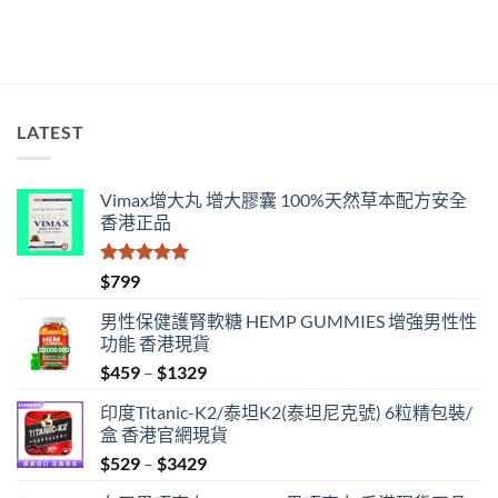
購
買
指
南〉
中
LATEST
Vimax增大丸 增大膠囊 100%天然草本配方安全
香港正品
評分
5.00
$
799
滿分 5
男性保健護腎軟糖 HEMP GUMMIES 增強男性性
功能 香港現貨
Price
$
459
–
$
1329
range:
印度Titanic-K2/泰坦K2(泰坦尼克號) 6粒精包裝/
$459
盒 香港官網現貨
through
Price
$
529
–
$
3429
$1329
range: