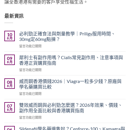
讓全香港港有需要的客戶享受性福生活。
最新資訊
必利勁正確食法與劑量教學｜Priligy服用時間、
10
8 月
30mg定60mg點揀？
在
留言功能已關閉
〈必
利
犀利士有副作用嗎？Cialis常見副作用、注意事項與
09
勁
8 月
香港正貨購買指南
正
在
留言功能已關閉
確
〈犀
食
利
法
威而鋼香港價錢2026｜Viagra一粒多少錢？原廠與
08
士
與
8 月
學名藥購買比較
有
劑
在
留言功能已關閉
副
量
〈威
作
教
而
用
雙效威而鋼與必利勁怎麼選？2026年效果、價錢、
07
學
鋼
嗎？
8 月
副作用全面比較與香港購買指南
｜
香
Cialis
Priligy
在
留言功能已關閉
港
常
服
〈雙
價
見
用
效
錢
Sildenafil學名藥邊隻好？Cenforce-100、Kamagra與
06
副
時