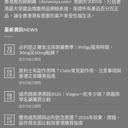
香港威而鋼網購（donanaya.com）始創於2005年，打造香
港最大保健品情趣用品網絡商城，保證所有產品百分百正
品，讓全香港港有需要的客戶享受性福生活。
最新資訊NEWS
必利勁正確食法與劑量教學｜Priligy服用時間、
10
8 月
30mg定60mg點揀？
在
留言功能已關閉
〈必
利
犀利士有副作用嗎？Cialis常見副作用、注意事項與
09
勁
8 月
香港正貨購買指南
正
在
留言功能已關閉
確
〈犀
食
利
法
威而鋼香港價錢2026｜Viagra一粒多少錢？原廠與
08
士
與
8 月
學名藥購買比較
有
劑
在
留言功能已關閉
副
量
〈威
作
教
而
用
雙效威而鋼與必利勁怎麼選？2026年效果、價錢、
07
學
鋼
嗎？
8 月
副作用全面比較與香港購買指南
｜
香
Cialis
Priligy