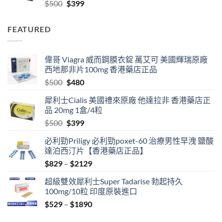
Original
Current
$
500
$
399
$2129
price
price
was:
is:
FEATURED
$500.
$399.
偉哥 Viagra 威而鋼膜衣錠 萬艾可 美國輝瑞原廠
西地那非片100mg 香港藥店正品
Original
Current
$
500
$
480
price
price
犀利士Cialis 美國禮來原廠 他達拉非 香港藥店正
was:
is:
品 20mg 1盒/4粒
$500.
$480.
Original
Current
$
500
$
399
price
price
必利勁Priligy 必利勁poxet-60 治療男性早洩 鹽酸
was:
is:
達泊西汀片【香港藥店正品】
$500.
$399.
Price
$
829
–
$
2129
range:
超級雙效犀利士Super Tadarise 勃起持久
$829
100mg/10粒 印度原裝進口
through
Price
$
529
–
$
1890
$2129
range: