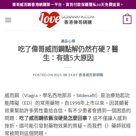
Skip
偉哥威而鋼香港網購第一平台，貨到付款保護隱私30天免費退貨。
to
content
0
產品心得
吃了偉哥威而鋼點解仍然冇硬？醫
生：有這5大原因
POSTED ON
2025-08-24
BY
香港威而鋼網購
威而鋼（Viagra，學名西地那非，
Sildenafil
）是治療勃起功
能障礙（ED）的常用藥物，自1998年上市以來，因其顯著
效果幫助許多男性重拾自信。有不少患者會遇到一個困惑的
問題：
吃了威而鋼依舊沒硬是怎麼回事？
這不僅讓人感到
挫折，還可能引發對藥物效果的質疑。而我們（）藥師就經
常被問到這個問題。