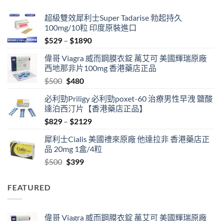
超級雙效犀利士Super Tadarise 勃起持久
100mg/10粒 印度原裝進口
Price
$
529
–
$
1890
range:
偉哥 Viagra 威而鋼膜衣錠 萬艾可 美國輝瑞原廠
$529
西地那非片100mg 香港藥店正品
through
Original
Current
$
500
$
480
$1890
price
price
必利勁Priligy 必利勁poxet-60 治療男性早洩 鹽酸
was:
is:
達泊西汀片【香港藥店正品】
$500.
$480.
Price
$
829
–
$
2129
range:
犀利士Cialis 美國禮來原廠 他達拉非 香港藥店正
$829
品 20mg 1盒/4粒
through
Original
Current
$
500
$
399
$2129
price
price
was:
is:
FEATURED
$500.
$399.
偉哥 Viagra 威而鋼膜衣錠 萬艾可 美國輝瑞原廠