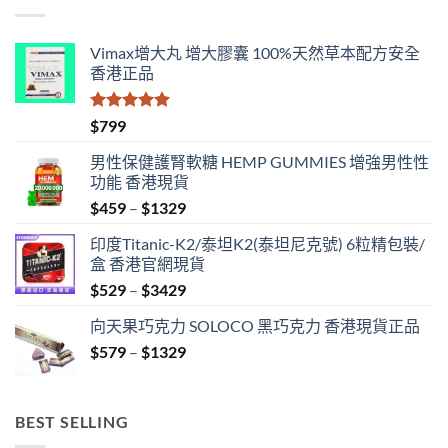
Vimax增大丸 增大膠囊 100%天然草本配方安全
香港正品
評分
5.00
$
799
滿分 5
男性保健護腎軟糖 HEMP GUMMIES 增強男性性
功能 香港現貨
Price
$
459
–
$
1329
range:
印度Titanic-K2/泰坦K2(泰坦尼克號) 6粒精包裝/
$459
盒 香港官網現貨
through
Price
$
529
–
$
3429
$1329
range:
向天果巧克力 SOLOCO 黑巧克力 香港現貨正品
$529
Price
$
579
–
$
1329
through
range:
$3429
$579
through
BEST SELLING
$1329