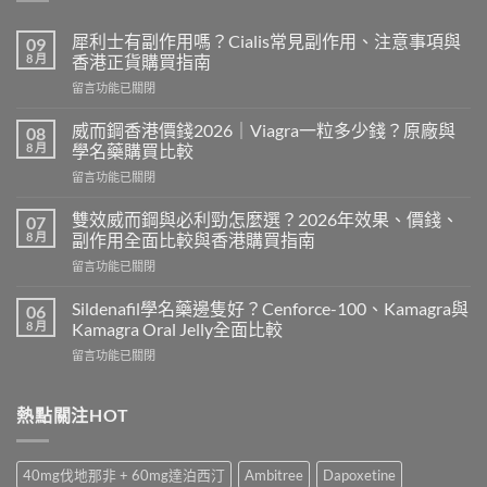
犀利士有副作用嗎？Cialis常見副作用、注意事項與
09
8 月
香港正貨購買指南
在
留言功能已關閉
〈犀
利
威而鋼香港價錢2026｜Viagra一粒多少錢？原廠與
08
士
8 月
學名藥購買比較
有
在
留言功能已關閉
副
〈威
作
而
用
雙效威而鋼與必利勁怎麼選？2026年效果、價錢、
07
鋼
嗎？
8 月
副作用全面比較與香港購買指南
香
Cialis
在
留言功能已關閉
港
常
〈雙
價
見
效
錢
Sildenafil學名藥邊隻好？Cenforce-100、Kamagra與
06
副
威
2026
8 月
Kamagra Oral Jelly全面比較
作
而
｜
用、
在
留言功能已關閉
鋼
Viagra
注
〈Sildenafil
與
一
意
學
必
粒
事
名
熱點關注HOT
利
多
項
藥
勁
少
與
邊
怎
錢？
香
隻
麼
原
40mg伐地那非 + 60mg達泊西汀
Ambitree
Dapoxetine
港
好？
選？