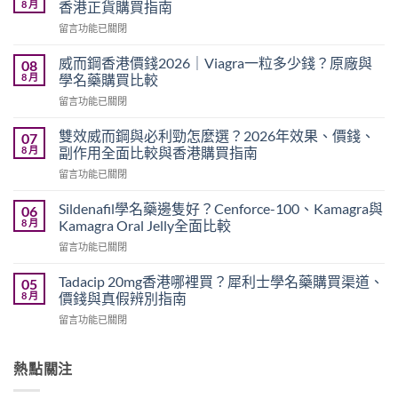
8 月
香港正貨購買指南
在
留言功能已關閉
〈犀
利
威而鋼香港價錢2026｜Viagra一粒多少錢？原廠與
08
士
8 月
學名藥購買比較
有
在
留言功能已關閉
副
〈威
作
而
用
雙效威而鋼與必利勁怎麼選？2026年效果、價錢、
07
鋼
嗎？
8 月
副作用全面比較與香港購買指南
香
Cialis
在
留言功能已關閉
港
常
〈雙
價
見
效
錢
Sildenafil學名藥邊隻好？Cenforce-100、Kamagra與
06
副
威
2026
8 月
Kamagra Oral Jelly全面比較
作
而
｜
用、
在
留言功能已關閉
鋼
Viagra
注
〈Sildenafil
與
一
意
學
必
Tadacip 20mg香港哪裡買？犀利士學名藥購買渠道、
05
粒
事
名
利
8 月
價錢與真假辨別指南
多
項
藥
勁
少
與
在
留言功能已關閉
邊
怎
錢？
香
〈Tadacip
隻
麼
原
港
20mg
好？
選？
廠
正
香
熱點關注
Cenforce-
2026
與
貨
港
100、
年
學
購
哪
Kamagra