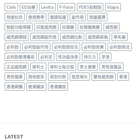
效
名
買
裡
與
果、
Cialis
ED治療
Levitra
P-Force
PDE5抑制劑
Viagra
藥
指
買？
Kamagra
價
購
南〉
犀
Oral
錢、
他達拉非
使用教學
健康知識
副作用
劑量選擇
買
中
利
Jelly
副
比
士
全
勃起功能障礙
印度威而鋼
壯陽藥
壯陽藥推薦
威而鋼
作
較〉
學
面
用
中
名
威而鋼價錢
威而鋼副作用
威而鋼比較
威而鋼真偽
學名藥
比
全
藥
較〉
面
購
必利勁
必利勁副作用
必利勁屈臣氏
必利勁效果
必利勁用法
中
比
買
較
必利勁香港藥房
必利吉
性功能改善
持久力
早洩
渠
與
道、
香
正品威而鋼
犀利士
犀利士每日錠
男士健康
男性保健品
價
港
錢
購
男性健康
西地那非
貨到付款
陰莖增大
雙效威而鋼
香港
與
買
真
指
香港網購
香港藥房
香港購買
假
南〉
辨
中
別
指
南〉
中
LATEST