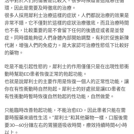
活中對於人們的傷害是比較大。很多時候還會造成惡性循
環，因此是需要及時徹底的治療。
很多人採用犀利士治療這樣的症狀，人們都說治療的效果是
非常不錯，它不僅對於這樣的症狀治療徹底，而且治療時間
也不長，比較重要的是不會留下任何的後遺症或者是並發
症。同時還能夠從人們身體內部開始調整，有利於促進新陳
代謝，增強人們的免疫力。是大家認可治療性慾低下比較好
的藥物。
吃是不能引起性慾的，犀利士的作用僅僅只是在出現性慾衝
動時幫助ED患者恢復正常的勃起功能。
也就是說犀利士的主要作用是恢復一個人的正常性功能，讓
你在有性衝動時自然勃起。犀利士的好處就是讓ED患者在
有性衝動時暫時恢復自然勃起的性功能，自然做愛。
只能臨時改善勃起功能，不能治愈ED，因此患者只能在需
要時服藥來過性生活。“犀利士”和其他藥物一樣，口服後需
要30—60分鐘左右的胃腸道吸收時間，療效持續時間4小時
以上。