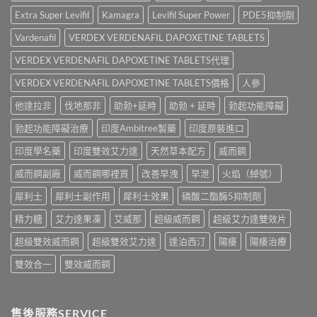
廠
正
Cenforce-
2026
與
Extra Super Levifil
Kamagra
Levifil Super Power
PDE5抑制劑
貨
100、
年
學
購
Kamagra
效
Vardenafil
VERDEX VERDENAFIL DAPOXETINE TABLETS
名
買
與
果、
藥
指
Kamagra
VERDEX VERDENAFIL DAPOXETINE TABLETS代理
價
購
南〉
Oral
錢、
買
中
Jelly
VERDEX VERDENAFIL DAPOXETINE TABLETS價格
人參
副
比
全
作
較〉
他達拉非
伐地那非
助勃+延時
助勃 + 延時
勃起功能障礙
面
用
中
比
全
勃起功能障礙治療
印度Ambitree製藥
印度原裝進口
較〉
面
中
比
印度學名藥
印度雙效艾力達
天然草本配方
威而鋼
較
與
威而鋼副廠
威而鋼哪裡買
改善早洩
早泄
火焰（綽號）
香
港
犀利士
犀利士副作用
犀利士效果
磷酸二酯酶5抑制劑
購
買
精力糖
艾力達果凍
艾威那
超級威而鋼
超級艾力達雙效片
指
南〉
超級雙效威而鋼
超級雙效艾力達
達泊西汀
陽痿
陽痿治療
中
雙效合一
雙效威而鋼
售後服務SERVICE