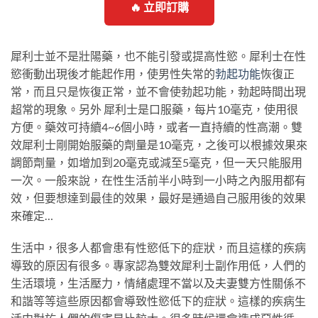
🔥 立即訂購
犀利士並不是壯陽藥，也不能引發或提高性慾。犀利士在性
慾衝動出現後才能起作用，使男性失常的
勃起功能
恢復正
常，而且只是恢復正常，並不會使勃起功能，勃起時間出現
超常的現象。另外 犀利士是口服藥，每片10毫克，使用很
方便。藥效可持續4~6個小時，或者一直持續的性高潮。雙
效犀利士剛開始服藥的劑量是10毫克，之後可以根據效果來
調節劑量，如增加到20毫克或減至5毫克，但一天只能服用
一次。一般來說，在性生活前半小時到一小時之內服用都有
效，但要想達到最佳的效果，最好是通過自己服用後的效果
來確定…
生活中，很多人都會患有性慾低下的症狀，而且這樣的疾病
導致的原因有很多。專家認為雙效犀利士副作用低，人們的
生活環境，生活壓力，情緒處理不當以及夫妻雙方性關係不
和諧等等這些原因都會導致性慾低下的症狀。這樣的疾病生