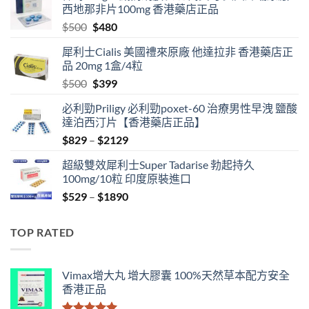
西地那非片100mg 香港藥店正品
Original
Current
$
500
$
480
price
price
犀利士Cialis 美國禮來原廠 他達拉非 香港藥店正
was:
is:
品 20mg 1盒/4粒
$500.
$480.
Original
Current
$
500
$
399
price
price
必利勁Priligy 必利勁poxet-60 治療男性早洩 鹽酸
was:
is:
達泊西汀片【香港藥店正品】
$500.
$399.
Price
$
829
–
$
2129
range:
超級雙效犀利士Super Tadarise 勃起持久
$829
100mg/10粒 印度原裝進口
through
Price
$
529
–
$
1890
$2129
range:
$529
TOP RATED
through
$1890
Vimax增大丸 增大膠囊 100%天然草本配方安全
香港正品