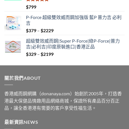
評分
5.00
$
799
滿分 5
P-Force 超級雙效威而鋼加強版 藍P 普力吉 必利
吉
Price
$
379
–
$
2229
range:
超級雙效威而鋼|Super P-Force|綠P-Force|普力
$379
吉|必利吉|印度原裝進口|香港正品
through
Price
$
329
–
$
2199
$2229
range:
$329
through
關於我們ABOUT
$2199
香港威而鋼網購（donanaya.com）始創於2005年，打造香
港最大保健品情趣用品網絡商城，保證所有產品百分百正
品，讓全香港港有需要的客戶享受性福生活。
最新資訊NEWS