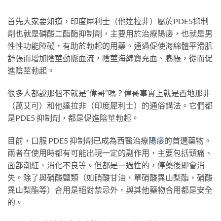
首先大家要知道，印度犀利士（他達拉非）屬於PDE5抑制
劑也就是磷酸二酯酶抑制劑，主要用於治療陽痿，也就是男
性性功能障礙，有助於勃起的用藥。通過促使海綿體平滑肌
舒張而增加陰莖動脈血流，陰莖海綿竇充血、膨脹，從而促
進陰莖勃起。
很多人都說那個不就是“偉哥”嗎？偉哥事實上就是西地那非
（萬艾可）和他達拉非（印度犀利士）的通俗講法。它們都
是PDE5 抑制劑，都是促進陰莖勃起。
目前，口服 PDE5 抑制劑已成為西醫治療
陽痿
的首選藥物。
兩者在使用時都有可能出現一定的副作用，主要包括頭痛、
面部潮紅、消化不良等。但都是一過性的，停藥後即會消
失。除了與硝酸鹽類（如硝酸甘油，單硝酸異山梨酯，硝酸
異山梨酯等）合用是絕對禁忌外，與其他藥物合用都是安全
的。