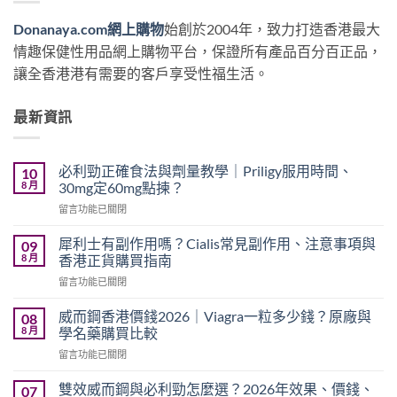
Donanaya.com網上購物
始創於2004年，致力打造香港最大
情趣保健性用品網上購物平台，保證所有產品百分百正品，
讓全香港港有需要的客戶享受性福生活。
最新資訊
必利勁正確食法與劑量教學｜Priligy服用時間、
10
8 月
30mg定60mg點揀？
在
留言功能已關閉
〈必
利
犀利士有副作用嗎？Cialis常見副作用、注意事項與
09
勁
8 月
香港正貨購買指南
正
在
留言功能已關閉
確
〈犀
食
利
法
威而鋼香港價錢2026｜Viagra一粒多少錢？原廠與
08
士
與
8 月
學名藥購買比較
有
劑
在
留言功能已關閉
副
量
〈威
作
教
而
用
雙效威而鋼與必利勁怎麼選？2026年效果、價錢、
07
學