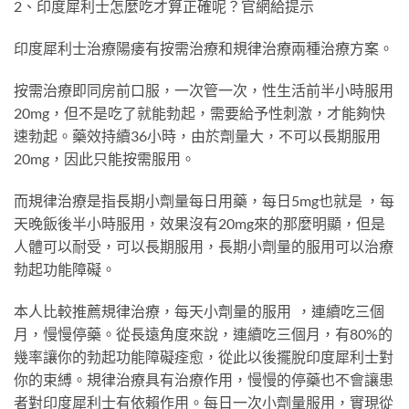
2、印度犀利士怎麼吃才算正確呢？官網給提示
印度犀利士治療陽痿有按需治療和規律治療兩種治療方案。
按需治療即同房前口服，一次管一次，性生活前半小時服用
20mg，但不是吃了就能勃起，需要給予性刺激，才能夠快
速勃起。藥效持續36小時，由於劑量大，不可以長期服用
20mg，因此只能按需服用。
而規律治療是指長期小劑量每日用藥，每日5mg也就是 ，每
天晚飯後半小時服用，效果沒有20mg來的那麼明顯，但是
人體可以耐受，可以長期服用，長期小劑量的服用可以治療
勃起功能障礙。
本人比較推薦規律治療，每天小劑量的服用 ，連續吃三個
月，慢慢停藥。從長遠角度來說，連續吃三個月，有80%的
幾率讓你的勃起功能障礙痊愈，從此以後擺脫印度犀利士對
你的束縛。規律治療具有治療作用，慢慢的停藥也不會讓患
者對印度犀利士有依賴作用。每日一次小劑量服用，實現從