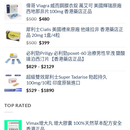
偉哥 Viagra 威而鋼膜衣錠 萬艾可 美國輝瑞原廠
西地那非片100mg 香港藥店正品
Original
Current
$
500
$
480
price
price
犀利士Cialis 美國禮來原廠 他達拉非 香港藥店正
was:
is:
品 20mg 1盒/4粒
$500.
$480.
Original
Current
$
500
$
399
price
price
必利勁Priligy 必利勁poxet-60 治療男性早洩 鹽酸
was:
is:
達泊西汀片【香港藥店正品】
$500.
$399.
Price
$
829
–
$
2129
range:
超級雙效犀利士Super Tadarise 勃起持久
$829
100mg/10粒 印度原裝進口
through
Price
$
529
–
$
1890
$2129
range:
$529
TOP RATED
through
$1890
Vimax增大丸 增大膠囊 100%天然草本配方安全
香港正品