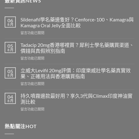
最新資訊NEWS
Sildenafil學名藥邊隻好？Cenforce-100、Kamagra與
06
8 月
Kamagra Oral Jelly全面比較
在
留言功能已關閉
〈Sildenafil
學
Tadacip 20mg香港哪裡買？犀利士學名藥購買渠道、
05
名
8 月
價錢與真假辨別指南
藥
在
留言功能已關閉
邊
〈Tadacip
隻
20mg
好？
立威大Levifil 20mg評價：印度樂威壯學名藥真實效
05
香
Cenforce-
8 月
果、正確用法與香港購買指南
港
100、
在
留言功能已關閉
哪
Kamagra
〈立
裡
與
威
買？
持久噴霧邊款最好用？享久3代與Climax印度神油實
04
Kamagra
大
犀
8 月
測比較
Oral
Levifil
利
Jelly
在
留言功能已關閉
20mg
士
全
〈持
評
學
面
久
價：
名
比
噴
熱點關注HOT
印
藥
較〉
霧
度
購
中
邊
樂
買