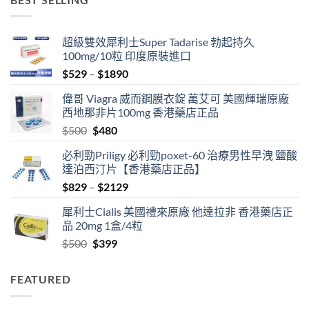
$1329
超級雙效犀利士Super Tadarise 勃起持久
100mg/10粒 印度原裝進口
Price
$
529
–
$
1890
range:
偉哥 Viagra 威而鋼膜衣錠 萬艾可 美國輝瑞原廠
$529
西地那非片100mg 香港藥店正品
through
Original
Current
$
500
$
480
$1890
price
price
必利勁Priligy 必利勁poxet-60 治療男性早洩 鹽酸
was:
is:
達泊西汀片【香港藥店正品】
$500.
$480.
Price
$
829
–
$
2129
range:
犀利士Cialis 美國禮來原廠 他達拉非 香港藥店正
$829
品 20mg 1盒/4粒
through
Original
Current
$
500
$
399
$2129
price
price
was:
is:
FEATURED
$500.
$399.