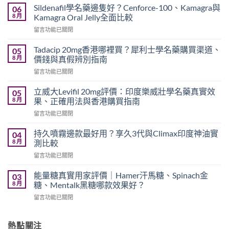
Sildenafil學名藥邊隻好？Cenforce-100、Kamagra與
06
8 月
Kamagra Oral Jelly全面比較
在
留言功能已關閉
〈Sildenafil
學
Tadacip 20mg香港哪裡買？犀利士學名藥購買渠道、
05
名
8 月
價錢與真假辨別指南
藥
在
留言功能已關閉
邊
〈Tadacip
隻
20mg
好？
立威大Levifil 20mg評價：印度樂威壯學名藥真實效
05
香
Cenforce-
8 月
果、正確用法與香港購買指南
港
100、
在
留言功能已關閉
哪
Kamagra
〈立
裡
與
威
買？
持久噴霧邊款最好用？享久3代與Climax印度神油實
04
Kamagra
大
犀
8 月
測比較
Oral
Levifil
利
Jelly
在
留言功能已關閉
20mg
士
全
〈持
評
學
面
久
價：
能量糖真實用家評價｜Hamer汗馬糖、Spinach金
03
名
比
噴
印
8 月
糖、Mentalk黑糖哪款效果好？
藥
較〉
霧
度
購
中
在
留言功能已關閉
邊
樂
買
〈能
款
威
渠
量
最
壯
道、
糖
熱點關注
好
學
價