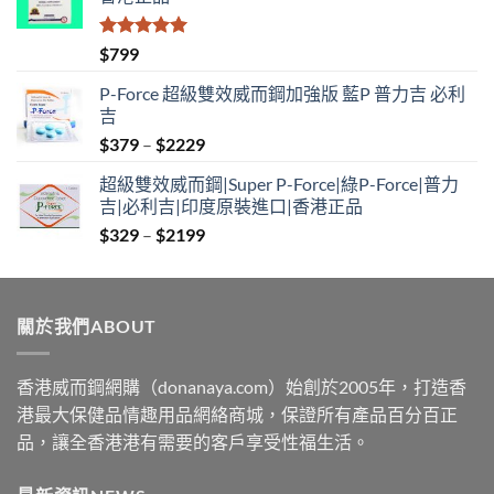
評分
5.00
$
799
滿分 5
P-Force 超級雙效威而鋼加強版 藍P 普力吉 必利
吉
Price
$
379
–
$
2229
range:
超級雙效威而鋼|Super P-Force|綠P-Force|普力
$379
吉|必利吉|印度原裝進口|香港正品
through
Price
$
329
–
$
2199
$2229
range:
$329
through
關於我們ABOUT
$2199
香港威而鋼網購（donanaya.com）始創於2005年，打造香
港最大保健品情趣用品網絡商城，保證所有產品百分百正
品，讓全香港港有需要的客戶享受性福生活。