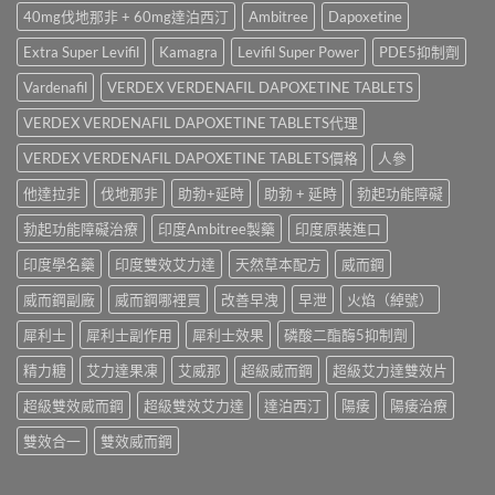
款
威
渠
40mg伐地那非 + 60mg達泊西汀
Ambitree
Dapoxetine
最
壯
道、
好
學
價
Extra Super Levifil
Kamagra
Levifil Super Power
PDE5抑制劑
用？
名
錢
享
藥
Vardenafil
VERDEX VERDENAFIL DAPOXETINE TABLETS
與
久
真
真
3
VERDEX VERDENAFIL DAPOXETINE TABLETS代理
實
假
代
效
辨
與
VERDEX VERDENAFIL DAPOXETINE TABLETS價格
人參
果、
別
Climax
正
指
他達拉非
伐地那非
助勃+延時
助勃 + 延時
勃起功能障礙
印
確
南〉
度
用
中
勃起功能障礙治療
印度Ambitree製藥
印度原裝進口
神
法
油
與
印度學名藥
印度雙效艾力達
天然草本配方
威而鋼
實
香
測
港
威而鋼副廠
威而鋼哪裡買
改善早洩
早泄
火焰（綽號）
比
購
較〉
買
犀利士
犀利士副作用
犀利士效果
磷酸二酯酶5抑制劑
中
指
南〉
精力糖
艾力達果凍
艾威那
超級威而鋼
超級艾力達雙效片
中
超級雙效威而鋼
超級雙效艾力達
達泊西汀
陽痿
陽痿治療
雙效合一
雙效威而鋼