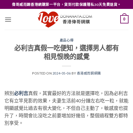
Skip
偉哥威而鋼香港網購第一平台，貨到付款保護隱私30天免費退貨。
to
content
0
產品心得
必利吉真假一吃便知，選擇男人都有
相見恨晚的感覺
POSTED ON
2024-05-06
BY
香港威而鋼網購
辨別
必利吉
真假，其實最好的方法就是選擇吃，因為必利吉
它有立竿見影的效果，夫妻生活前40分鐘左右吃一粒，就能
明顯感覺比過去有很大變化，不但自己主動了，敏感度也提
升了，時間會比沒吃之前要增加好幾倍，整個過程雙方都特
別享受。