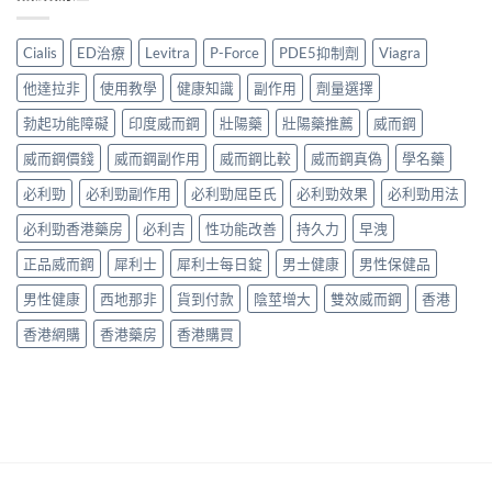
真
用？
名
錢
實
享
藥
與
用
久
真
Cialis
ED治療
Levitra
P-Force
PDE5抑制劑
Viagra
真
家
3
實
假
評
代
效
他達拉非
使用教學
健康知識
副作用
劑量選擇
辨
價
與
果、
別
｜
Climax
勃起功能障礙
印度威而鋼
壯陽藥
壯陽藥推薦
威而鋼
正
指
Hamer
印
確
南〉
汗
威而鋼價錢
威而鋼副作用
威而鋼比較
威而鋼真偽
學名藥
度
用
中
馬
神
法
糖、
必利勁
必利勁副作用
必利勁屈臣氏
必利勁效果
必利勁用法
油
與
Spinach
實
香
必利勁香港藥房
必利吉
性功能改善
持久力
早洩
金
測
港
糖、
比
購
正品威而鋼
犀利士
犀利士每日錠
男士健康
男性保健品
Mentalk
較〉
買
黑
中
指
男性健康
西地那非
貨到付款
陰莖增大
雙效威而鋼
香港
糖
南〉
哪
中
香港網購
香港藥房
香港購買
款
效
果
好？〉
中