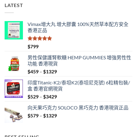
LATEST
Vimax增大丸 增大膠囊 100%天然草本配方安全
香港正品
評分
5.00
$
799
滿分 5
男性保健護腎軟糖 HEMP GUMMIES 增強男性性
功能 香港現貨
Price
$
459
–
$
1329
range:
印度Titanic-K2/泰坦K2(泰坦尼克號) 6粒精包裝/
$459
盒 香港官網現貨
through
Price
$
529
–
$
3429
$1329
range:
向天果巧克力 SOLOCO 黑巧克力 香港現貨正品
$529
Price
$
579
–
$
1329
through
range:
$3429
$579
through
BEST SELLING