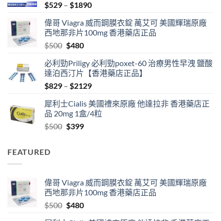
Price
$
529
–
$
1890
range:
偉哥 Viagra 威而鋼膜衣錠 萬艾可 美國輝瑞原廠
$529
西地那非片100mg 香港藥店正品
through
Original
Current
$
500
$
480
$1890
price
price
必利勁Priligy 必利勁poxet-60 治療男性早洩 鹽酸
was:
is:
達泊西汀片【香港藥店正品】
$500.
$480.
Price
$
829
–
$
2129
range:
犀利士Cialis 美國禮來原廠 他達拉非 香港藥店正
$829
品 20mg 1盒/4粒
through
Original
Current
$
500
$
399
$2129
price
price
was:
is:
FEATURED
$500.
$399.
偉哥 Viagra 威而鋼膜衣錠 萬艾可 美國輝瑞原廠
西地那非片100mg 香港藥店正品
Original
Current
$
500
$
480
price
price