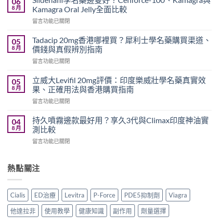
06
威
8 月
Kamagra Oral Jelly全面比較
而
在
留言功能已關閉
鋼
〈Sildenafil
與
學
必
Tadacip 20mg香港哪裡買？犀利士學名藥購買渠道、
05
名
利
8 月
價錢與真假辨別指南
藥
勁
在
留言功能已關閉
邊
怎
〈Tadacip
隻
麼
20mg
好？
立威大Levifil 20mg評價：印度樂威壯學名藥真實效
05
選？
香
Cenforce-
8 月
果、正確用法與香港購買指南
2026
港
100、
年
在
留言功能已關閉
哪
Kamagra
效
〈立
裡
與
果、
威
買？
持久噴霧邊款最好用？享久3代與Climax印度神油實
04
Kamagra
價
大
犀
8 月
測比較
Oral
錢、
Levifil
利
Jelly
副
在
留言功能已關閉
20mg
士
全
作
〈持
評
學
面
用
久
價：
名
比
全
噴
熱點關注
印
藥
較〉
面
霧
度
購
中
比
邊
樂
買
較
款
威
渠
Cialis
ED治療
Levitra
P-Force
PDE5抑制劑
Viagra
與
最
壯
道、
香
好
學
價
他達拉非
使用教學
健康知識
副作用
劑量選擇
港
用？
名
錢