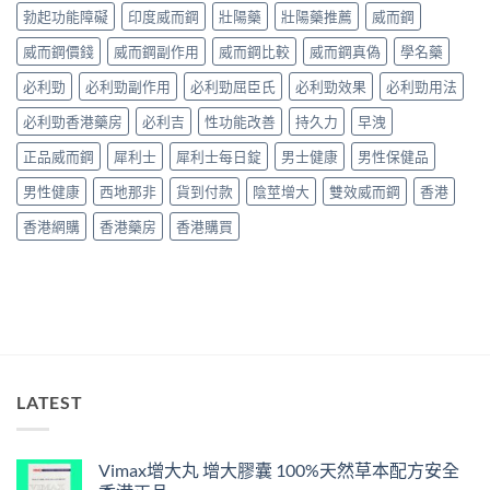
購
享
藥
勃起功能障礙
印度威而鋼
壯陽藥
壯陽藥推薦
威而鋼
與
買
久
真
真
指
3
威而鋼價錢
威而鋼副作用
威而鋼比較
威而鋼真偽
學名藥
實
假
南〉
代
效
辨
中
與
必利勁
必利勁副作用
必利勁屈臣氏
必利勁效果
必利勁用法
果、
別
Climax
正
指
必利勁香港藥房
必利吉
性功能改善
持久力
早洩
印
確
南〉
度
用
中
正品威而鋼
犀利士
犀利士每日錠
男士健康
男性保健品
神
法
油
與
男性健康
西地那非
貨到付款
陰莖增大
雙效威而鋼
香港
實
香
測
港
香港網購
香港藥房
香港購買
比
購
較〉
買
中
指
南〉
中
LATEST
Vimax增大丸 增大膠囊 100%天然草本配方安全