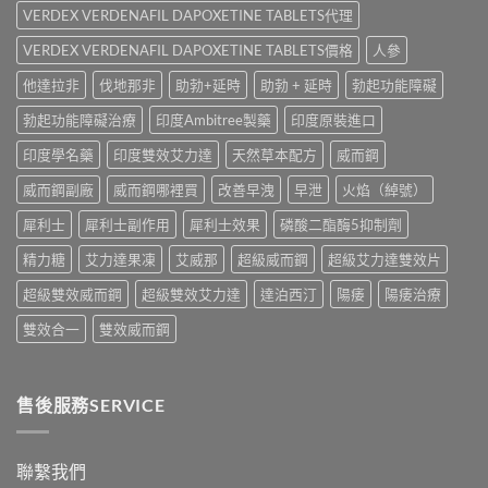
與
壯
VERDEX VERDENAFIL DAPOXETINE TABLETS代理
道、
香
學
價
港
名
VERDEX VERDENAFIL DAPOXETINE TABLETS價格
人參
錢
購
藥
與
買
他達拉非
伐地那非
助勃+延時
助勃 + 延時
勃起功能障礙
真
真
指
實
假
南〉
勃起功能障礙治療
印度Ambitree製藥
印度原裝進口
效
辨
中
果、
別
印度學名藥
印度雙效艾力達
天然草本配方
威而鋼
正
指
確
南〉
威而鋼副廠
威而鋼哪裡買
改善早洩
早泄
火焰（綽號）
用
中
法
犀利士
犀利士副作用
犀利士效果
磷酸二酯酶5抑制劑
與
香
精力糖
艾力達果凍
艾威那
超級威而鋼
超級艾力達雙效片
港
購
超級雙效威而鋼
超級雙效艾力達
達泊西汀
陽痿
陽痿治療
買
指
雙效合一
雙效威而鋼
南〉
中
售後服務SERVICE
聯繫我們