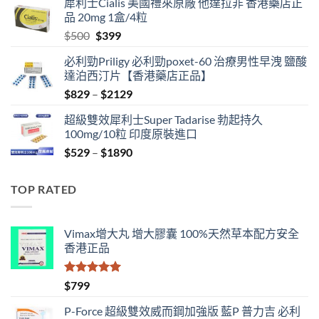
犀利士Cialis 美國禮來原廠 他達拉非 香港藥店正
was:
is:
品 20mg 1盒/4粒
$500.
$480.
Original
Current
$
500
$
399
price
price
必利勁Priligy 必利勁poxet-60 治療男性早洩 鹽酸
was:
is:
達泊西汀片【香港藥店正品】
$500.
$399.
Price
$
829
–
$
2129
range:
超級雙效犀利士Super Tadarise 勃起持久
$829
100mg/10粒 印度原裝進口
through
Price
$
529
–
$
1890
$2129
range:
$529
TOP RATED
through
$1890
Vimax增大丸 增大膠囊 100%天然草本配方安全
香港正品
評分
5.00
$
799
滿分 5
P-Force 超級雙效威而鋼加強版 藍P 普力吉 必利