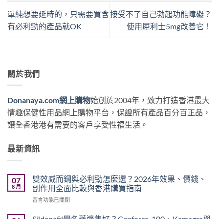
單純想要延時的，只需要買含
接受不了自己勃起功能障礙？
有必利勁的產品就OK
使用犀利士5mg改善它！
關於我們
Donanaya.com網上購物
始創於2004年，致力打造香港最大
情趣保健性用品網上購物平台，保證所有產品百分百正品，
讓全香港港有需要的客戶享受性福生活。
最新資訊
雙效威而鋼與必利勁怎麼選？2026年效果、價錢、
07
8 月
副作用全面比較與香港購買指南
在
留言功能已關閉
〈雙
效
Sildenafil學名藥邊隻好？Cenforce-100、Kamagra與