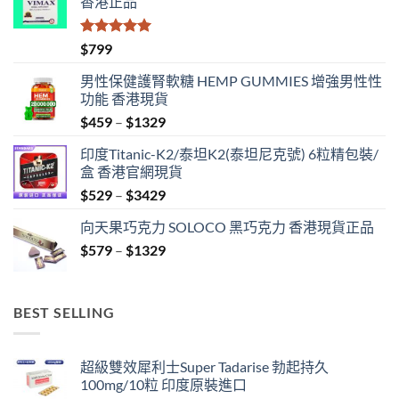
香港正品
評分
5.00
$
799
滿分 5
男性保健護腎軟糖 HEMP GUMMIES 增強男性性
功能 香港現貨
Price
$
459
–
$
1329
range:
印度Titanic-K2/泰坦K2(泰坦尼克號) 6粒精包裝/
$459
盒 香港官網現貨
through
Price
$
529
–
$
3429
$1329
range:
向天果巧克力 SOLOCO 黑巧克力 香港現貨正品
$529
Price
$
579
–
$
1329
through
range:
$3429
$579
through
BEST SELLING
$1329
超級雙效犀利士Super Tadarise 勃起持久
100mg/10粒 印度原裝進口