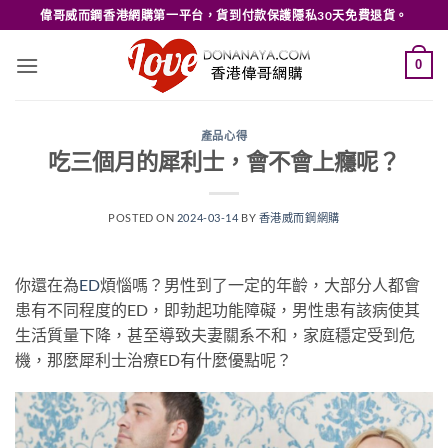
Skip
偉哥威而鋼香港網購第一平台，貨到付款保護隱私30天免費退貨。
to
content
0
產品心得
吃三個月的犀利士，會不會上癮呢？
POSTED ON
2024-03-14
BY
香港威而鋼網購
你還在為
ED
煩惱嗎？男性到了一定的年齡，大部分人都會
患有不同程度的ED，即勃起功能障礙，男性患有該病使其
生活質量下降，甚至導致夫妻關系不和，家庭穩定受到危
機，那麼犀利士治療ED有什麼優點呢？