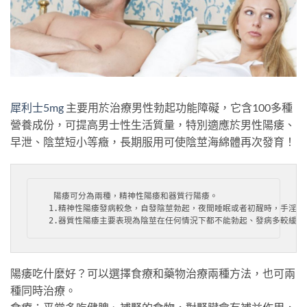
犀利士5mg
主要用於治療男性勃起功能障礙，它含100多種
營養成份，可提高男士性生活質量，特別適應於男性陽痿、
早泄、陰莖短小等癥，長期服用可使陰莖海綿體再次發育！
  陽痿可分為兩種，精神性陽痿和器質行陽痿。

 1.精神性陽痿發病較急，自發陰莖勃起，夜間睡眠或者初醒時，手淫
 2.器質性陽痿主要表現為陰莖在任何情況下都不能勃起、發病多較緩
陽痿吃什麼好？可以選擇食療和藥物治療兩種方法，也可兩
種同時治療。