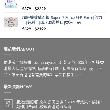
吉
Price
$
379
–
$
2229
range:
超級雙效威而鋼|Super P-Force|綠P-Force|普力
$379
吉|必利吉|印度原裝進口|香港正品
through
Price
$
329
–
$
2199
$2229
range:
$329
through
關於我們ABOUT
$2199
香港威而鋼網購（donanaya.com）始創於2005年，打造香
港最大保健品情趣用品網絡商城，保證所有產品百分百正
品，讓全香港港有需要的客戶享受性福生活。
最新資訊NEWS
雙效威而鋼與必利勁怎麼選？2026年效果、價錢、
07
8 月
副作用全面比較與香港購買指南