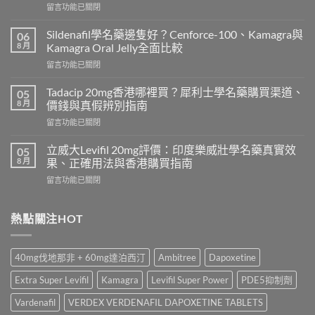
在
留言功能已關閉
〈雙
效
Sildenafil學名藥邊隻好？Cenforce-100、Kamagra與
06
威
8 月
Kamagra Oral Jelly全面比較
而
在
留言功能已關閉
鋼
〈Sildenafil
與
學
必
Tadacip 20mg香港哪裡買？犀利士學名藥購買渠道、
05
名
利
8 月
價錢與真假辨別指南
藥
勁
在
留言功能已關閉
邊
怎
〈Tadacip
隻
麼
20mg
好？
立威大Levifil 20mg評價：印度樂威壯學名藥真實效
05
選？
香
Cenforce-
8 月
果、正確用法與香港購買指南
2026
港
100、
年
在
留言功能已關閉
哪
Kamagra
效
〈立
裡
與
果、
威
買？
Kamagra
價
大
熱點關注HOT
犀
Oral
錢、
Levifil
利
Jelly
副
20mg
士
全
作
評
學
面
40mg伐地那非 + 60mg達泊西汀
Ambitree
Dapoxetine
用
價：
名
比
全
印
藥
較〉
Extra Super Levifil
Kamagra
Levifil Super Power
PDE5抑制劑
面
度
購
中
比
樂
買
Vardenafil
VERDEX VERDENAFIL DAPOXETINE TABLETS
較
威
渠