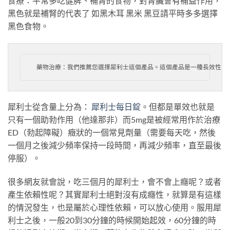
食療：平常多吃健脾、補腎的食物，對腎臟會有補益作用，
黑色就是補腎的代表了 如黑木耳 黑米 黑豆請平時多多選擇
黑色食物。
 藥物治療：我們推薦您選擇犀利士這個產品。這個產品是一種長效性的
犀利士從含量上分為：
犀利士每日錠
。但都是單效也就是
只有一個助勃作用（他達那非）而5mg是被經常用作於治療
ED（勃起障礙）癥狀的一個常見劑量（需要每天吃，然後
一個月之後減少頻率保持一段時間，再減少頻率，直至最後
停服）。
很多網友就會說，吃三個月的犀利士，會不會上癮呢？或者
產生依賴性呢？其實犀利士絕對沒有成癮性，就算是有這樣
的情況發生，也是屬於心理性依賴，可以放心使用。服用犀
利士之後，一般20到30分鐘的時候開始起效，60分鐘的時