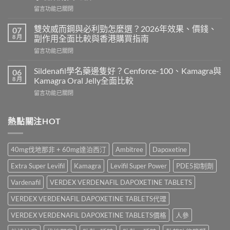
有
在
留言功能已關閉
副
〈威
作
而
用
雙效威而鋼與必利勁怎麼選？2026年效果、價錢、
07
鋼
嗎？
8 月
副作用全面比較與香港購買指南
香
Cialis
在
留言功能已關閉
港
常
〈雙
價
見
效
錢
Sildenafil學名藥邊隻好？Cenforce-100、Kamagra與
06
副
威
2026
8 月
Kamagra Oral Jelly全面比較
作
而
｜
用、
在
留言功能已關閉
鋼
Viagra
注
〈Sildenafil
與
一
意
學
必
粒
事
名
熱點關注HOT
利
多
項
藥
勁
少
與
邊
怎
錢？
香
隻
麼
原
40mg伐地那非 + 60mg達泊西汀
Ambitree
Dapoxetine
港
好？
選？
廠
正
Cenforce-
2026
與
Extra Super Levifil
Kamagra
Levifil Super Power
PDE5抑制劑
貨
100、
年
學
購
Kamagra
效
Vardenafil
VERDEX VERDENAFIL DAPOXETINE TABLETS
名
買
與
果、
藥
指
Kamagra
VERDEX VERDENAFIL DAPOXETINE TABLETS代理
價
購
南〉
Oral
錢、
買
中
Jelly
VERDEX VERDENAFIL DAPOXETINE TABLETS價格
人參
副
比
全
作
較〉