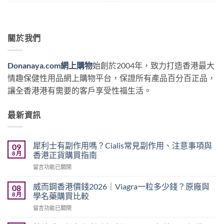
關於我們
Donanaya.com網上購物
始創於2004年，致力打造香港最大
情趣保健性用品網上購物平台，保證所有產品百分百正品，
讓全香港港有需要的客戶享受性福生活。
最新資訊
犀利士有副作用嗎？Cialis常見副作用、注意事項與
09
8 月
香港正貨購買指南
在
留言功能已關閉
〈犀
利
威而鋼香港價錢2026｜Viagra一粒多少錢？原廠與
08
士
8 月
學名藥購買比較
有
在
留言功能已關閉
副
〈威
作