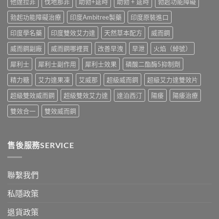
他達拉非
伐地那非
助勃+延時
助勃 + 延時
勃起功能障礙
面
用
中
比
全
勃起功能障礙治療
印度Ambitree製藥
印度原裝進口
較〉
面
中
比
印度學名藥
印度雙效艾力達
天然草本配方
威而鋼
較
與
威而鋼副廠
威而鋼哪裡買
改善早洩
早泄
火焰（綽號）
香
港
犀利士
犀利士副作用
犀利士效果
磷酸二酯酶5抑制劑
購
買
精力糖
艾力達果凍
艾威那
超級威而鋼
超級艾力達雙效片
指
南〉
超級雙效威而鋼
超級雙效艾力達
達泊西汀
陽痿
陽痿治療
中
雙效合一
雙效威而鋼
售後服務SERVICE
聯繫我們
私隱政策
退貨政策