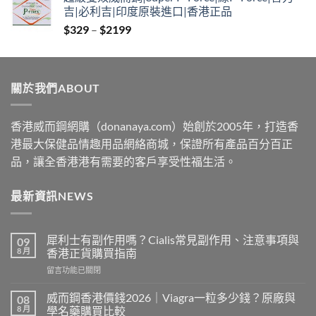
$379
吉|必利吉|印度原裝進口|香港正品
through
Price
$
329
–
$
2199
$2229
range:
$329
through
關於我們ABOUT
$2199
香港威而鋼網購（donanaya.com）始創於2005年，打造香
港最大保健品情趣用品網絡商城，保證所有產品百分百正
品，讓全香港港有需要的客戶享受性福生活。
最新資訊NEWS
犀利士有副作用嗎？Cialis常見副作用、注意事項與
09
8 月
香港正貨購買指南
在
留言功能已關閉
〈犀
利
威而鋼香港價錢2026｜Viagra一粒多少錢？原廠與
08
士
8 月
學名藥購買比較