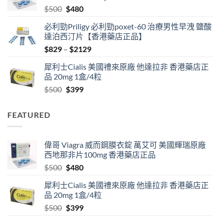
Original
Current
$
500
$
480
$1890
price
price
必利勁Priligy 必利勁poxet-60 治療男性早洩 鹽酸
was:
is:
達泊西汀片【香港藥店正品】
$500.
$480.
Price
$
829
–
$
2129
range:
犀利士Cialis 美國禮來原廠 他達拉非 香港藥店正
$829
品 20mg 1盒/4粒
through
Original
Current
$
500
$
399
$2129
price
price
was:
is:
FEATURED
$500.
$399.
偉哥 Viagra 威而鋼膜衣錠 萬艾可 美國輝瑞原廠
西地那非片100mg 香港藥店正品
Original
Current
$
500
$
480
price
price
犀利士Cialis 美國禮來原廠 他達拉非 香港藥店正
was:
is:
品 20mg 1盒/4粒
$500.
$480.
Original
Current
$
500
$
399
price
price