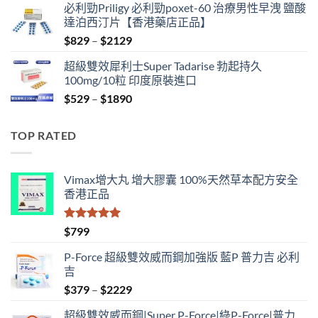
必利勁Priligy 必利勁poxet-60 治療男性早洩 鹽酸
was:
is:
達泊西汀片【香港藥店正品】
$500.
$399.
Price
$
829
–
$
2129
range:
超級雙效犀利士Super Tadarise 勃起持久
$829
100mg/10粒 印度原裝進口
through
Price
$
529
–
$
1890
$2129
range:
$529
TOP RATED
through
$1890
Vimax增大丸 增大膠囊 100%天然草本配方安全
香港正品
評分
5.00
$
799
滿分 5
P-Force 超級雙效威而鋼加強版 藍P 普力吉 必利
吉
Price
$
379
–
$
2229
range:
超級雙效威而鋼|Super P-Force|綠P-Force|普力