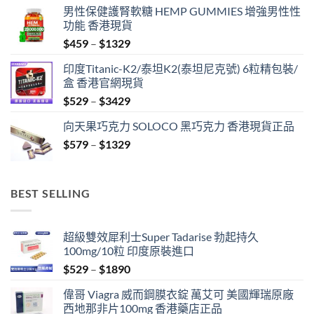
男性保健護腎軟糖 HEMP GUMMIES 增強男性性
功能 香港現貨
Price
$
459
–
$
1329
range:
印度Titanic-K2/泰坦K2(泰坦尼克號) 6粒精包裝/
$459
盒 香港官網現貨
through
Price
$
529
–
$
3429
$1329
range:
向天果巧克力 SOLOCO 黑巧克力 香港現貨正品
$529
Price
$
579
–
$
1329
through
range:
$3429
$579
through
BEST SELLING
$1329
超級雙效犀利士Super Tadarise 勃起持久
100mg/10粒 印度原裝進口
Price
$
529
–
$
1890
range:
偉哥 Viagra 威而鋼膜衣錠 萬艾可 美國輝瑞原廠
$529
西地那非片100mg 香港藥店正品
through