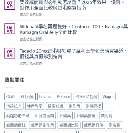
而
用
雙效威而鋼與必利勁怎麼選？2026年效果、價錢、
07
鋼
嗎？
8 月
副作用全面比較與香港購買指南
香
Cialis
在
留言功能已關閉
港
常
〈雙
價
見
效
錢
Sildenafil學名藥邊隻好？Cenforce-100、Kamagra與
06
副
威
2026
8 月
Kamagra Oral Jelly全面比較
作
而
｜
用、
在
留言功能已關閉
鋼
Viagra
注
〈Sildenafil
與
一
意
學
必
Tadacip 20mg香港哪裡買？犀利士學名藥購買渠道、
05
粒
事
名
利
8 月
價錢與真假辨別指南
多
項
藥
勁
少
與
在
留言功能已關閉
邊
怎
錢？
香
〈Tadacip
隻
麼
原
港
20mg
好？
選？
廠
正
香
熱點關注
Cenforce-
2026
與
貨
港
100、
年
學
購
哪
Kamagra
效
名
買
裡
與
果、
Cialis
ED治療
Levitra
P-Force
PDE5抑制劑
Viagra
藥
指
買？
Kamagra
價
購
南〉
犀
Oral
錢、
他達拉非
使用教學
健康知識
副作用
劑量選擇
買
中
利
Jelly
副
比
士
全
勃起功能障礙
印度威而鋼
壯陽藥
壯陽藥推薦
威而鋼
作
較〉
學
面
用
中
名
威而鋼價錢
威而鋼副作用
威而鋼比較
威而鋼真偽
學名藥
比
全
藥
較〉
面