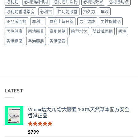
購
必利勁
必利勁副作用
必利勁屈臣氏
必利勁效果
必利勁用法
中
比
買
較
必利勁香港藥房
必利吉
性功能改善
持久力
早洩
渠
與
道、
香
正品威而鋼
犀利士
犀利士每日錠
男士健康
男性保健品
價
港
錢
購
男性健康
西地那非
貨到付款
陰莖增大
雙效威而鋼
香港
與
買
真
指
香港網購
香港藥房
香港購買
假
南〉
辨
中
別
指
南〉
中
LATEST
Vimax增大丸 增大膠囊 100%天然草本配方安全
香港正品
評分
5.00
$
799
滿分 5