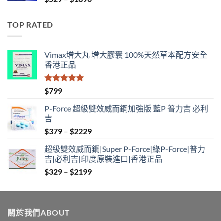
range:
$529
TOP RATED
through
$1890
Vimax增大丸 增大膠囊 100%天然草本配方安全
香港正品
評分
5.00
$
799
滿分 5
P-Force 超級雙效威而鋼加強版 藍P 普力吉 必利
吉
Price
$
379
–
$
2229
range:
超級雙效威而鋼|Super P-Force|綠P-Force|普力
$379
吉|必利吉|印度原裝進口|香港正品
through
Price
$
329
–
$
2199
$2229
range:
$329
through
關於我們ABOUT
$2199