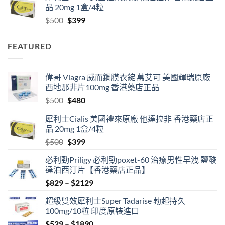
品 20mg 1盒/4粒
through
Original
Current
$
500
$
399
$2129
price
price
was:
is:
FEATURED
$500.
$399.
偉哥 Viagra 威而鋼膜衣錠 萬艾可 美國輝瑞原廠
西地那非片100mg 香港藥店正品
Original
Current
$
500
$
480
price
price
犀利士Cialis 美國禮來原廠 他達拉非 香港藥店正
was:
is:
品 20mg 1盒/4粒
$500.
$480.
Original
Current
$
500
$
399
price
price
必利勁Priligy 必利勁poxet-60 治療男性早洩 鹽酸
was:
is:
達泊西汀片【香港藥店正品】
$500.
$399.
Price
$
829
–
$
2129
range:
超級雙效犀利士Super Tadarise 勃起持久
$829
100mg/10粒 印度原裝進口
through
Price
$
529
–
$
1890
$2129