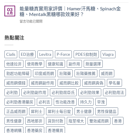
〈持
評
學
面
久
價：
能量糖真實用家評價｜Hamer汗馬糖、Spinach金
03
名
比
噴
印
8 月
糖、Mentalk黑糖哪款效果好？
藥
較〉
霧
度
購
中
在
留言功能已關閉
邊
樂
買
〈能
款
威
渠
量
最
壯
道、
糖
熱點關注
好
學
價
真
用？
名
錢
實
享
藥
與
用
久
真
Cialis
ED治療
Levitra
P-Force
PDE5抑制劑
Viagra
真
家
3
實
假
評
代
效
他達拉非
使用教學
健康知識
副作用
劑量選擇
辨
價
與
果、
別
｜
Climax
勃起功能障礙
印度威而鋼
壯陽藥
壯陽藥推薦
威而鋼
正
指
Hamer
印
確
南〉
汗
威而鋼價錢
威而鋼副作用
威而鋼比較
威而鋼真偽
學名藥
度
用
中
馬
神
法
糖、
必利勁
必利勁副作用
必利勁屈臣氏
必利勁效果
必利勁用法
油
與
Spinach
實
香
必利勁香港藥房
必利吉
性功能改善
持久力
早洩
金
測
港
糖、
比
購
正品威而鋼
犀利士
犀利士每日錠
男士健康
男性保健品
Mentalk
較〉
買
黑
中
指
男性健康
西地那非
貨到付款
陰莖增大
雙效威而鋼
香港
糖
南〉
哪
中
香港網購
香港藥房
香港購買
款