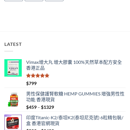
效
果
好？〉
中
LATEST
Vimax增大丸 增大膠囊 100%天然草本配方安全
香港正品
評分
5.00
$
799
滿分 5
男性保健護腎軟糖 HEMP GUMMIES 增強男性性
功能 香港現貨
Price
$
459
–
$
1329
range:
印度Titanic-K2/泰坦K2(泰坦尼克號) 6粒精包裝/
$459
盒 香港官網現貨
through