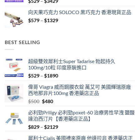
Price
$
529
–
$
3429
$1329
range:
向天果巧克力 SOLOCO 黑巧克力 香港現貨正品
$529
Price
$
579
–
$
1329
through
range:
$3429
$579
through
BEST SELLING
$1329
超級雙效犀利士Super Tadarise 勃起持久
100mg/10粒 印度原裝進口
Price
$
529
–
$
1890
range:
偉哥 Viagra 威而鋼膜衣錠 萬艾可 美國輝瑞原廠
$529
西地那非片100mg 香港藥店正品
through
Original
Current
$
500
$
480
$1890
price
price
必利勁Priligy 必利勁poxet-60 治療男性早洩 鹽酸
was:
is:
達泊西汀片【香港藥店正品】
$500.
$480.
Price
$
829
–
$
2129
range:
犀利士Cialis 美國禮來原廠 他達拉非 香港藥店正
$829