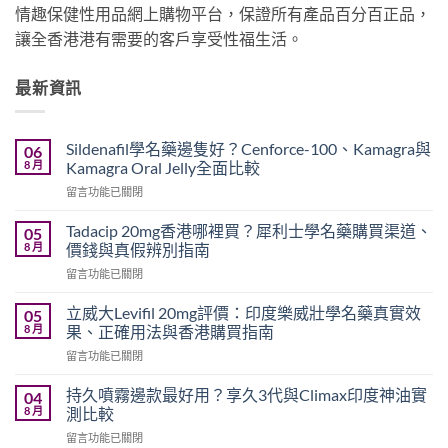
情趣保健性用品網上購物平台，保證所有產品百分百正品，
讓全香港港有需要的客戶享受性福生活。
最新資訊
Sildenafil學名藥邊隻好？Cenforce-100、Kamagra與
06
8 月
Kamagra Oral Jelly全面比較
在
留言功能已關閉
〈Sildenafil
學
Tadacip 20mg香港哪裡買？犀利士學名藥購買渠道、
05
名
8 月
價錢與真假辨別指南
藥
在
留言功能已關閉
邊
〈Tadacip
隻
20mg
好？
立威大Levifil 20mg評價：印度樂威壯學名藥真實效
05
香
Cenforce-
8 月
果、正確用法與香港購買指南
港
100、
在
留言功能已關閉
哪
Kamagra
〈立
裡
與
威
買？
持久噴霧邊款最好用？享久3代與Climax印度神油實
04
Kamagra
大
犀
8 月
測比較
Oral
Levifil
利
Jelly
在
留言功能已關閉
20mg
士
全