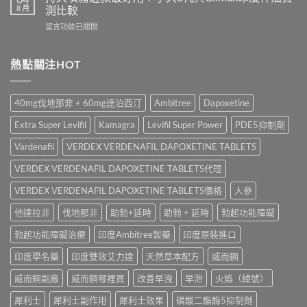
大
犀
8 月
測比較
Oral
Levifil
利
Jelly
在
留言功能已關閉
20mg
士
全
〈持
評
學
面
久
價：
名
比
噴
熱點關注HOT
印
藥
較〉
霧
度
購
中
邊
樂
買
款
威
渠
40mg伐地那非 + 60mg達泊西汀
Ambitree
Dapoxetine
最
壯
道、
好
學
價
Extra Super Levifil
Kamagra
Levifil Super Power
PDE5抑制劑
用？
名
錢
享
藥
Vardenafil
VERDEX VERDENAFIL DAPOXETINE TABLETS
與
久
真
真
3
VERDEX VERDENAFIL DAPOXETINE TABLETS代理
實
假
代
效
辨
與
VERDEX VERDENAFIL DAPOXETINE TABLETS價格
人參
果、
別
Climax
正
指
他達拉非
伐地那非
助勃+延時
助勃 + 延時
勃起功能障礙
印
確
南〉
度
用
中
勃起功能障礙治療
印度Ambitree製藥
印度原裝進口
神
法
油
與
印度學名藥
印度雙效艾力達
天然草本配方
威而鋼
實
香
測
港
威而鋼副廠
威而鋼哪裡買
改善早洩
早泄
火焰（綽號）
比
購
較〉
買
犀利士
犀利士副作用
犀利士效果
磷酸二酯酶5抑制劑
中