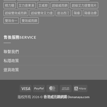
指
南〉
精力糖
艾力達果凍
艾威那
超級威而鋼
超級艾力達雙效片
中
超級雙效威而鋼
超級雙效艾力達
達泊西汀
陽痿
陽痿治療
雙效合一
雙效威而鋼
售後服務SERVICE
聯繫我們
私隱政策
退貨政策
Visa
PayPal
MasterCard
Cash
Alipay
On
版权所有 2026 ©
香港威而鋼網購 Donanaya.com
Delivery