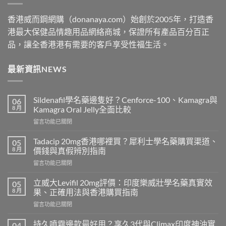
香港威而鋼網購（donanaya.com）始創於2005年，打造香
港最大保健品情趣用品網絡商城，保證所有產品百分百正
品，讓全香港港有需要的客戶享受性福生活。
最新資訊NEWS
Sildenafil學名藥邊隻好？Cenforce-100、Kamagra與
06
8 月
Kamagra Oral Jelly全面比較
在
留言功能已關閉
〈Sildenafil
學
Tadacip 20mg香港哪裡買？犀利士學名藥購買渠道、
05
名
8 月
價錢與真假辨別指南
藥
在
留言功能已關閉
邊
〈Tadacip
隻
20mg
好？
立威大Levifil 20mg評價：印度樂威壯學名藥真實效
05
香
Cenforce-
8 月
果、正確用法與香港購買指南
港
100、
在
留言功能已關閉
哪
Kamagra
〈立
裡
與
威
買？
持久噴霧邊款最好用？享久3代與Climax印度神油實
04
Kamagra