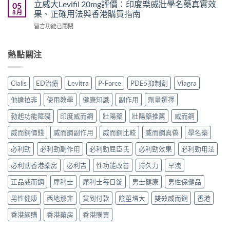
20mg
好？
立威大Levifil 20mg評價：印度樂威壯學名藥真實效
05
選？
廠
香
Cenforce-
8 月
果、正確用法與香港購買指南
2026
與
港
100、
年
學
在
留言功能已關閉
哪
Kamagra
效
名
〈立
裡
與
果、
藥
威
買？
Kamagra
價
購
大
熱點關注
犀
Oral
錢、
買
Levifil
利
Jelly
副
比
20mg
士
全
作
較〉
評
學
面
Cialis
ED治療
Levitra
P-Force
PDE5抑制劑
Viagra
用
中
價：
名
比
全
印
藥
較〉
他達拉非
使用教學
健康知識
副作用
劑量選擇
面
度
購
中
比
樂
買
勃起功能障礙
印度威而鋼
壯陽藥
壯陽藥推薦
威而鋼
較
威
渠
與
壯
威而鋼價錢
威而鋼副作用
威而鋼比較
威而鋼真偽
學名藥
道、
香
學
價
港
名
必利勁
必利勁副作用
必利勁屈臣氏
必利勁效果
必利勁用法
錢
購
藥
與
買
必利勁香港藥房
必利吉
性功能改善
持久力
早洩
真
真
指
實
假
南〉
正品威而鋼
犀利士
犀利士每日錠
男士健康
男性保健品
效
辨
中
果、
別
男性健康
西地那非
貨到付款
陰莖增大
雙效威而鋼
香港
正
指
確
南〉
香港網購
香港藥房
香港購買
用
中
法