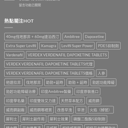
藥
勁
少
在
留言功能已關閉
邊
怎
錢？
〈Tadacip
隻
麼
原
20mg
好？
選？
廠
香
熱點關注HOT
Cenforce-
2026
與
港
100、
年
學
哪
Kamagra
效
名
裡
與
果、
40mg伐地那非 + 60mg達泊西汀
Ambitree
Dapoxetine
藥
買？
Kamagra
價
購
犀
Oral
錢、
Extra Super Levifil
Kamagra
Levifil Super Power
PDE5抑制劑
買
利
Jelly
副
比
士
全
Vardenafil
VERDEX VERDENAFIL DAPOXETINE TABLETS
作
較〉
學
面
用
中
名
VERDEX VERDENAFIL DAPOXETINE TABLETS代理
比
全
藥
較〉
面
購
VERDEX VERDENAFIL DAPOXETINE TABLETS價格
人參
中
比
買
較
他達拉非
伐地那非
助勃+延時
助勃 + 延時
勃起功能障礙
渠
與
道、
香
勃起功能障礙治療
印度Ambitree製藥
印度原裝進口
價
港
錢
購
印度學名藥
印度雙效艾力達
天然草本配方
威而鋼
與
買
真
指
威而鋼副廠
威而鋼哪裡買
改善早洩
早泄
火焰（綽號）
假
南〉
辨
中
犀利士
犀利士副作用
犀利士效果
磷酸二酯酶5抑制劑
別
指