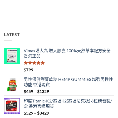
與
香
港
購
買
指
南〉
LATEST
中
Vimax增大丸 增大膠囊 100%天然草本配方安全
香港正品
評分
5.00
$
799
滿分 5
男性保健護腎軟糖 HEMP GUMMIES 增強男性性
功能 香港現貨
Price
$
459
–
$
1329
range:
印度Titanic-K2/泰坦K2(泰坦尼克號) 6粒精包裝/
$459
盒 香港官網現貨
through
Price
$
529
–
$
3429
$1329