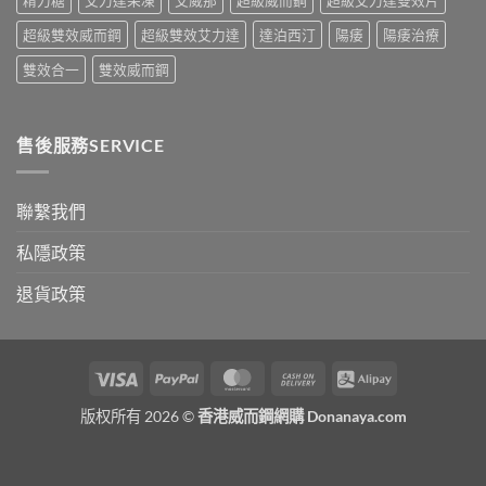
精力糖
艾力達果凍
艾威那
超級威而鋼
超級艾力達雙效片
南〉
中
超級雙效威而鋼
超級雙效艾力達
達泊西汀
陽痿
陽痿治療
雙效合一
雙效威而鋼
售後服務SERVICE
聯繫我們
私隱政策
退貨政策
Visa
PayPal
MasterCard
Cash
Alipay
On
版权所有 2026 ©
香港威而鋼網購 Donanaya.com
Delivery