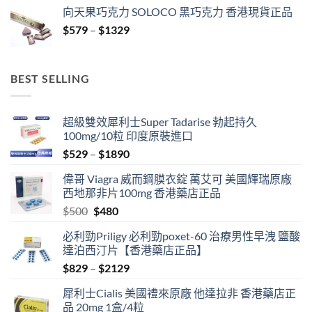
range:
向天果巧克力 SOLOCO 黑巧克力 香港現貨正品
$529
Price
$
579
–
$
1329
through
range:
$3429
$579
through
BEST SELLING
$1329
超級雙效犀利士Super Tadarise 勃起持久
100mg/10粒 印度原裝進口
Price
$
529
–
$
1890
range:
偉哥 Viagra 威而鋼膜衣錠 萬艾可 美國輝瑞原廠
$529
西地那非片100mg 香港藥店正品
through
Original
Current
$
500
$
480
$1890
price
price
必利勁Priligy 必利勁poxet-60 治療男性早洩 鹽酸
was:
is:
達泊西汀片【香港藥店正品】
$500.
$480.
Price
$
829
–
$
2129
range:
犀利士Cialis 美國禮來原廠 他達拉非 香港藥店正
$829
品 20mg 1盒/4粒
through