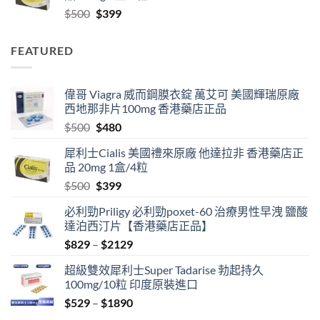
Original
Current
$
500
$
399
$2129
price
price
was:
is:
FEATURED
$500.
$399.
偉哥 Viagra 威而鋼膜衣錠 萬艾可 美國輝瑞原廠
西地那非片100mg 香港藥店正品
Original
Current
$
500
$
480
price
price
犀利士Cialis 美國禮來原廠 他達拉非 香港藥店正
was:
is:
品 20mg 1盒/4粒
$500.
$480.
Original
Current
$
500
$
399
price
price
必利勁Priligy 必利勁poxet-60 治療男性早洩 鹽酸
was:
is:
達泊西汀片【香港藥店正品】
$500.
$399.
Price
$
829
–
$
2129
range:
超級雙效犀利士Super Tadarise 勃起持久
$829
100mg/10粒 印度原裝進口
through
Price
$
529
–
$
1890
$2129
range: