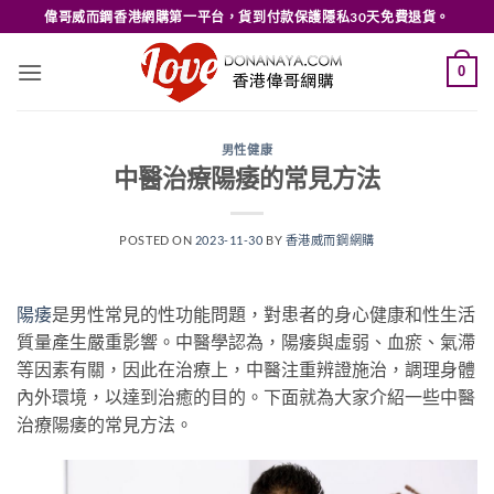
Skip
偉哥威而鋼香港網購第一平台，貨到付款保護隱私30天免費退貨。
to
content
0
男性健康
中醫治療陽痿的常見方法
POSTED ON
2023-11-30
BY
香港威而鋼網購
陽痿
是男性常見的性功能問題，對患者的身心健康和性生活
質量產生嚴重影響。中醫學認為，陽痿與虛弱、血瘀、氣滯
等因素有關，因此在治療上，中醫注重辨證施治，調理身體
內外環境，以達到治癒的目的。下面就為大家介紹一些中醫
治療陽痿的常見方法。