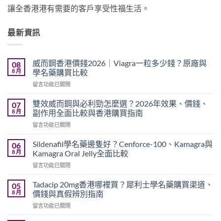
讓全香港港有需要的客戶享受性福生活。
最新資訊
威而鋼香港價錢2026｜Viagra一粒多少錢？原廠與
08
8 月
學名藥購買比較
在
留言功能已關閉
〈威
而
雙效威而鋼與必利勁怎麼選？2026年效果、價錢、
07
鋼
8 月
副作用全面比較與香港購買指南
香
在
留言功能已關閉
港
〈雙
價
效
錢
Sildenafil學名藥邊隻好？Cenforce-100、Kamagra與
06
威
2026
8 月
Kamagra Oral Jelly全面比較
而
｜
在
留言功能已關閉
鋼
Viagra
〈Sildenafil
與
一
學
必
Tadacip 20mg香港哪裡買？犀利士學名藥購買渠道、
05
粒
名
利
8 月
價錢與真假辨別指南
多
藥
勁
少
在
留言功能已關閉
邊
怎
錢？
〈Tadacip
隻
麼
原