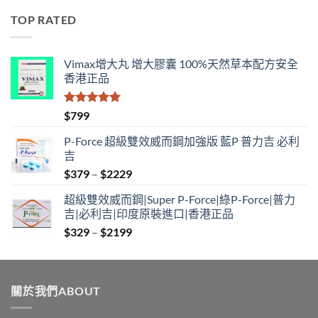
$529
TOP RATED
through
$1890
Vimax增大丸 增大膠囊 100%天然草本配方安全
香港正品
評分
5.00
$
799
滿分 5
P-Force 超級雙效威而鋼加強版 藍P 普力吉 必利
吉
Price
$
379
–
$
2229
range:
超級雙效威而鋼|Super P-Force|綠P-Force|普力
$379
吉|必利吉|印度原裝進口|香港正品
through
Price
$
329
–
$
2199
$2229
range:
$329
through
關於我們ABOUT
$2199