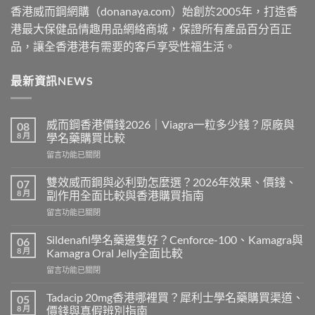
香港威而鋼網購（donanaya.com）始創於2005年，打造香
港最大保健品情趣用品網絡商城，保證所有產品百分百正
品，讓全香港港有需要的客戶享受性福生活。
最新資訊NEWS
威而鋼香港價錢2026｜Viagra一粒多少錢？原廠與
08
8 月
學名藥購買比較
在
留言功能已關閉
〈威
而
雙效威而鋼與必利勁怎麼選？2026年效果、價錢、
07
鋼
8 月
副作用全面比較與香港購買指南
香
在
留言功能已關閉
港
〈雙
價
效
錢
Sildenafil學名藥邊隻好？Cenforce-100、Kamagra與
06
威
2026
8 月
Kamagra Oral Jelly全面比較
而
｜
在
留言功能已關閉
鋼
Viagra
〈Sildenafil
與
一
學
必
Tadacip 20mg香港哪裡買？犀利士學名藥購買渠道、
05
粒
名
利
8 月
價錢與真假辨別指南
多