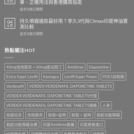
Cenforce-
8 月
果、正確用法與香港購買指南
港
100、
在
留言功能已關閉
哪
Kamagra
〈立
裡
與
威
買？
持久噴霧邊款最好用？享久3代與Climax印度神油實
04
Kamagra
大
犀
8 月
測比較
Oral
Levifil
利
Jelly
在
留言功能已關閉
20mg
士
全
〈持
評
學
面
久
價：
名
比
噴
熱點關注HOT
印
藥
較〉
霧
度
購
中
邊
樂
買
款
威
渠
40mg伐地那非 + 60mg達泊西汀
Ambitree
Dapoxetine
最
壯
道、
好
學
價
Extra Super Levifil
Kamagra
Levifil Super Power
PDE5抑制劑
用？
名
錢
享
藥
Vardenafil
VERDEX VERDENAFIL DAPOXETINE TABLETS
與
久
真
真
3
VERDEX VERDENAFIL DAPOXETINE TABLETS代理
實
假
代
效
辨
與
VERDEX VERDENAFIL DAPOXETINE TABLETS價格
人參
果、
別
Climax
正
指
他達拉非
伐地那非
助勃+延時
助勃 + 延時
勃起功能障礙
印
確
南〉
度
用
中
勃起功能障礙治療
印度Ambitree製藥
印度原裝進口
神
法
油
與
印度學名藥
印度雙效艾力達
天然草本配方
威而鋼