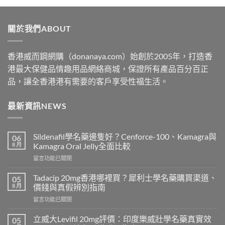
$329
through
關於我們ABOUT
$2199
香港威而鋼網購（donanaya.com）始創於2005年，打造香
港最大保健品情趣用品網絡商城，保證所有產品百分百正
品，讓全香港港有需要的客戶享受性福生活。
最新資訊NEWS
Sildenafil學名藥邊隻好？Cenforce-100、Kamagra與
06
8 月
Kamagra Oral Jelly全面比較
在
留言功能已關閉
〈Sildenafil
學
Tadacip 20mg香港哪裡買？犀利士學名藥購買渠道、
05
名
8 月
價錢與真假辨別指南
藥
在
留言功能已關閉
邊
〈Tadacip
隻
20mg
好？
立威大Levifil 20mg評價：印度樂威壯學名藥真實效
05
香