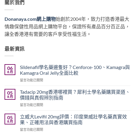
關於我們
Donanaya.com網上購物
始創於2004年，致力打造香港最大
情趣保健性用品網上購物平台，保證所有產品百分百正品，
讓全香港港有需要的客戶享受性福生活。
最新資訊
Sildenafil學名藥邊隻好？Cenforce-100、Kamagra與
06
8 月
Kamagra Oral Jelly全面比較
在
留言功能已關閉
〈Sildenafil
學
Tadacip 20mg香港哪裡買？犀利士學名藥購買渠道、
05
名
8 月
價錢與真假辨別指南
藥
在
留言功能已關閉
邊
〈Tadacip
隻
20mg
好？
立威大Levifil 20mg評價：印度樂威壯學名藥真實效
05
香
Cenforce-
8 月
果、正確用法與香港購買指南
港
100、
在
留言功能已關閉
哪
Kamagra
〈立