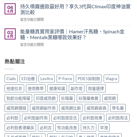
裡
與
威
買？
持久噴霧邊款最好用？享久3代與Climax印度神油實
04
Kamagra
大
犀
8 月
測比較
Oral
Levifil
利
Jelly
在
留言功能已關閉
20mg
士
全
〈持
評
學
面
久
價：
能量糖真實用家評價｜Hamer汗馬糖、Spinach金
03
名
比
噴
印
8 月
糖、Mentalk黑糖哪款效果好？
藥
較〉
霧
度
購
中
在
留言功能已關閉
邊
樂
買
〈能
款
威
渠
量
最
壯
道、
糖
熱點關注
好
學
價
真
用？
名
錢
實
享
藥
與
用
久
真
Cialis
ED治療
Levitra
P-Force
PDE5抑制劑
Viagra
真
家
3
實
假
評
代
效
他達拉非
使用教學
健康知識
副作用
劑量選擇
辨
價
與
果、
別
｜
Climax
勃起功能障礙
印度威而鋼
壯陽藥
壯陽藥推薦
威而鋼
正
指
Hamer
印
確
南〉
汗
威而鋼價錢
威而鋼副作用
威而鋼比較
威而鋼真偽
學名藥
度
用
中
馬
神
法
糖、
必利勁
必利勁副作用
必利勁屈臣氏
必利勁效果
必利勁用法
油
與
Spinach
實
香
必利勁香港藥房
必利吉
性功能改善
持久力
早洩
金
測
港
糖、
比
購