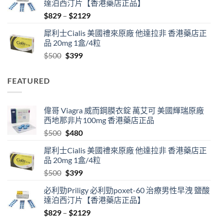
達泊西汀片【香港藥店正品】
$500.
$480.
Price
$
829
–
$
2129
range:
犀利士Cialis 美國禮來原廠 他達拉非 香港藥店正
$829
品 20mg 1盒/4粒
through
Original
Current
$
500
$
399
$2129
price
price
was:
is:
FEATURED
$500.
$399.
偉哥 Viagra 威而鋼膜衣錠 萬艾可 美國輝瑞原廠
西地那非片100mg 香港藥店正品
Original
Current
$
500
$
480
price
price
犀利士Cialis 美國禮來原廠 他達拉非 香港藥店正
was:
is:
品 20mg 1盒/4粒
$500.
$480.
Original
Current
$
500
$
399
price
price
必利勁Priligy 必利勁poxet-60 治療男性早洩 鹽酸
was:
is:
達泊西汀片【香港藥店正品】
$500.
$399.
Price
$
829
–
$
2129