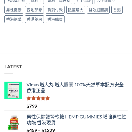
正品威而鋼
犀利士
犀利士每日錠
男士健康
男性保健品
Mentalk
較〉
買
黑
中
指
男性健康
西地那非
貨到付款
陰莖增大
雙效威而鋼
香港
糖
南〉
哪
中
香港網購
香港藥房
香港購買
款
效
果
好？〉
中
LATEST
Vimax增大丸 增大膠囊 100%天然草本配方安全
香港正品
評分
5.00
$
799
滿分 5
男性保健護腎軟糖 HEMP GUMMIES 增強男性性
功能 香港現貨
Price
$
459
–
$
1329