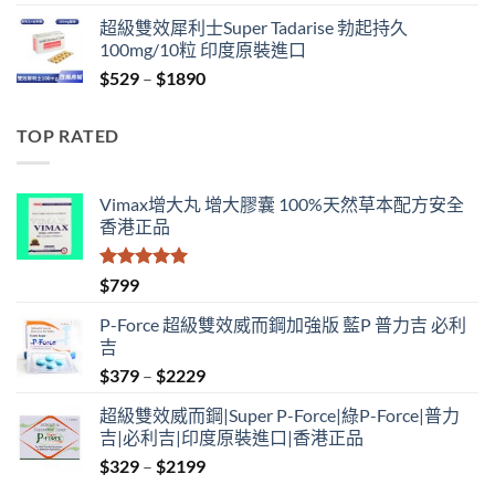
range:
超級雙效犀利士Super Tadarise 勃起持久
$829
100mg/10粒 印度原裝進口
through
Price
$
529
–
$
1890
$2129
range:
$529
TOP RATED
through
$1890
Vimax增大丸 增大膠囊 100%天然草本配方安全
香港正品
評分
5.00
$
799
滿分 5
P-Force 超級雙效威而鋼加強版 藍P 普力吉 必利
吉
Price
$
379
–
$
2229
range:
超級雙效威而鋼|Super P-Force|綠P-Force|普力
$379
吉|必利吉|印度原裝進口|香港正品
through
Price
$
329
–
$
2199
$2229
range: