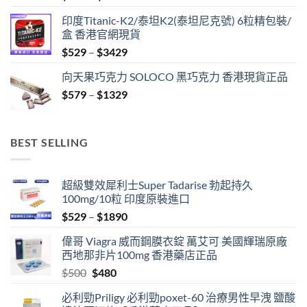
range:
印度Titanic-K2/泰坦K2(泰坦尼克號) 6粒精包裝/
$459
盒 香港官網現貨
through
Price
$
529
–
$
3429
$1329
range:
向天果巧克力 SOLOCO 黑巧克力 香港現貨正品
$529
Price
$
579
–
$
1329
through
range:
$3429
$579
through
BEST SELLING
$1329
超級雙效犀利士Super Tadarise 勃起持久
100mg/10粒 印度原裝進口
Price
$
529
–
$
1890
range:
偉哥 Viagra 威而鋼膜衣錠 萬艾可 美國輝瑞原廠
$529
西地那非片100mg 香港藥店正品
through
Original
Current
$
500
$
480
$1890
price
price
必利勁Priligy 必利勁poxet-60 治療男性早洩 鹽酸
was:
is: