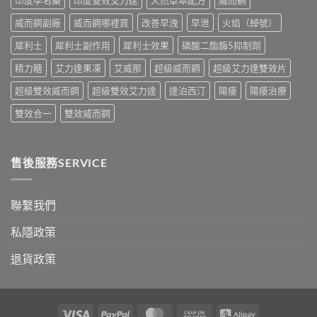
實
香
測
港
威而鋼副廠
威而鋼哪裡買
改善早洩
早泄
火焰（綽號）
比
購
較〉
買
犀利士
犀利士副作用
犀利士效果
磷酸二酯酶5抑制劑
中
指
南〉
精力糖
艾力達果凍
艾威那
超級威而鋼
超級艾力達雙效片
中
超級雙效威而鋼
超級雙效艾力達
達泊西汀
陽痿
陽痿治療
雙效合一
雙效威而鋼
售後服務SERVICE
聯繫我們
私隱政策
退貨政策
Visa
PayPal
MasterCard
Cash
Alipay