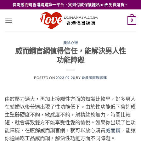
Skip
偉哥威而鋼香港網購第一平台，貨到付款保護隱私30天免費退貨。
to
content
0
產品心得
威而鋼官網值得信任，能解決男人性
功能障礙
POSTED ON
2023-09-20
BY
香港威而鋼網購
由於壓力過大，再加上接觸性方面的知識比較早，好多男人
在結婚以後普遍出現了性功能低下。由於性功能低下會造成
生殖器硬度不夠，敏感度不夠，射精綿軟無力，時間比較
短，就會導致雙方不能享受性愛的愉悅。如果你出現了性功
能障礙，在瞭解威而鋼官網，就可以放心購買
威而鋼
，能讓
你通過吃正品威而鋼，解決性功能方面不同障礙。