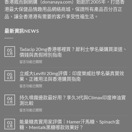
香港威而鋼網購（donanaya.com）始創於2005年，打造香
港最大保健品情趣用品網絡商城，保證所有產品百分百正
品，讓全香港港有需要的客戶享受性福生活。
最新資訊NEWS
Tadacip 20mg香港哪裡買？犀利士學名藥購買渠道、
05
8 月
價錢與真假辨別指南
在
留言功能已關閉
〈Tadacip
20mg
立威大Levifil 20mg評價：印度樂威壯學名藥真實效
05
香
8 月
果、正確用法與香港購買指南
港
在
留言功能已關閉
哪
〈立
裡
威
買？
持久噴霧邊款最好用？享久3代與Climax印度神油實
04
大
犀
8 月
測比較
Levifil
利
在
留言功能已關閉
20mg
士
〈持
評
學
久
價：
能量糖真實用家評價｜Hamer汗馬糖、Spinach金
03
名
噴
印
8 月
糖、Mentalk黑糖哪款效果好？
藥
霧
度
購