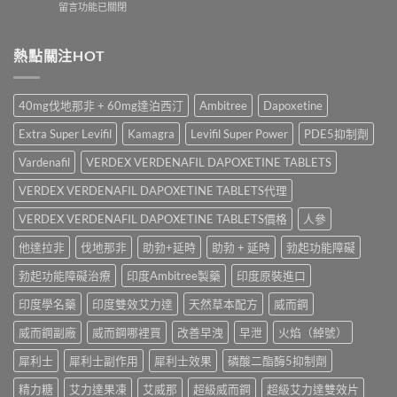
在
留言功能已關閉
邊
樂
買
〈能
款
威
渠
量
最
壯
道、
糖
熱點關注HOT
好
學
價
真
用？
名
錢
實
享
藥
與
用
久
真
40mg伐地那非 + 60mg達泊西汀
Ambitree
Dapoxetine
真
家
3
實
假
評
代
效
Extra Super Levifil
Kamagra
Levifil Super Power
PDE5抑制劑
辨
價
與
果、
別
｜
Climax
Vardenafil
VERDEX VERDENAFIL DAPOXETINE TABLETS
正
指
Hamer
印
確
南〉
汗
VERDEX VERDENAFIL DAPOXETINE TABLETS代理
度
用
中
馬
神
法
糖、
VERDEX VERDENAFIL DAPOXETINE TABLETS價格
人參
油
與
Spinach
實
香
他達拉非
伐地那非
助勃+延時
助勃 + 延時
勃起功能障礙
金
測
港
糖、
比
購
勃起功能障礙治療
印度Ambitree製藥
印度原裝進口
Mentalk
較〉
買
黑
中
指
印度學名藥
印度雙效艾力達
天然草本配方
威而鋼
糖
南〉
哪
中
威而鋼副廠
威而鋼哪裡買
改善早洩
早泄
火焰（綽號）
款
效
犀利士
犀利士副作用
犀利士效果
磷酸二酯酶5抑制劑
果
好？〉
精力糖
艾力達果凍
艾威那
超級威而鋼
超級艾力達雙效片