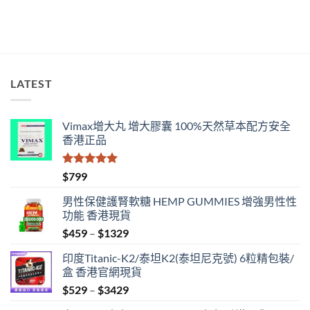
購
買
指
南〉
中
LATEST
Vimax增大丸 增大膠囊 100%天然草本配方安全
香港正品
評分
5.00
$
799
滿分 5
男性保健護腎軟糖 HEMP GUMMIES 增強男性性
功能 香港現貨
Price
$
459
–
$
1329
range:
印度Titanic-K2/泰坦K2(泰坦尼克號) 6粒精包裝/
$459
盒 香港官網現貨
through
Price
$
529
–
$
3429
$1329
range: