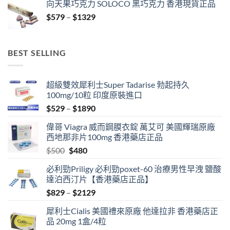
向天果巧克力 SOLOCO 黑巧克力 香港現貨正品
$529
Price
$
579
–
$
1329
through
range:
$3429
$579
through
BEST SELLING
$1329
超級雙效犀利士Super Tadarise 勃起持久
100mg/10粒 印度原裝進口
Price
$
529
–
$
1890
range:
偉哥 Viagra 威而鋼膜衣錠 萬艾可 美國輝瑞原廠
$529
西地那非片100mg 香港藥店正品
through
Original
Current
$
500
$
480
$1890
price
price
必利勁Priligy 必利勁poxet-60 治療男性早洩 鹽酸
was:
is:
達泊西汀片【香港藥店正品】
$500.
$480.
Price
$
829
–
$
2129
range:
犀利士Cialis 美國禮來原廠 他達拉非 香港藥店正
$829
品 20mg 1盒/4粒
through