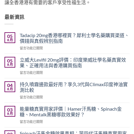
讓全香港港有需要的客戶享受性福生活。
最新資訊
Tadacip 20mg香港哪裡買？犀利士學名藥購買渠道、
05
8 月
價錢與真假辨別指南
在
留言功能已關閉
〈Tadacip
20mg
立威大Levifil 20mg評價：印度樂威壯學名藥真實效
05
香
8 月
果、正確用法與香港購買指南
港
在
留言功能已關閉
哪
〈立
裡
威
買？
持久噴霧邊款最好用？享久3代與Climax印度神油實
04
大
犀
8 月
測比較
Levifil
利
在
留言功能已關閉
20mg
士
〈持
評
學
久
價：
能量糖真實用家評價｜Hamer汗馬糖、Spinach金
03
名
噴
印
8 月
糖、Mentalk黑糖哪款效果好？
藥
霧
度
購
在
留言功能已關閉
邊
樂
買
〈能
款
威
渠
量
最
Spinach汗馬金糖效果真相：第四代汗馬糖真實用家
壯