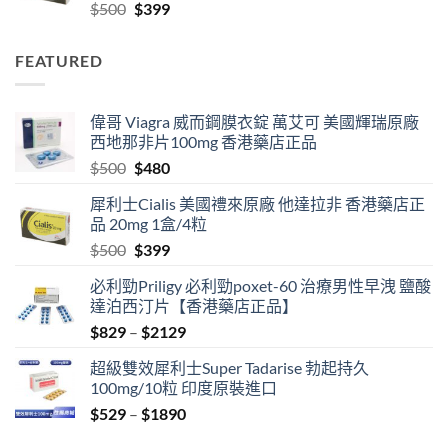
Original
Current
$
500
$
399
$2129
price
price
was:
is:
FEATURED
$500.
$399.
偉哥 Viagra 威而鋼膜衣錠 萬艾可 美國輝瑞原廠
西地那非片100mg 香港藥店正品
Original
Current
$
500
$
480
price
price
犀利士Cialis 美國禮來原廠 他達拉非 香港藥店正
was:
is:
品 20mg 1盒/4粒
$500.
$480.
Original
Current
$
500
$
399
price
price
必利勁Priligy 必利勁poxet-60 治療男性早洩 鹽酸
was:
is:
達泊西汀片【香港藥店正品】
$500.
$399.
Price
$
829
–
$
2129
range:
超級雙效犀利士Super Tadarise 勃起持久
$829
100mg/10粒 印度原裝進口
through
Price
$
529
–
$
1890
$2129
range: