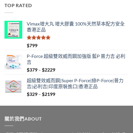
$529
TOP RATED
through
$1890
Vimax增大丸 增大膠囊 100%天然草本配方安全
香港正品
評分
5.00
$
799
滿分 5
P-Force 超級雙效威而鋼加強版 藍P 普力吉 必利
吉
Price
$
379
–
$
2229
range:
超級雙效威而鋼|Super P-Force|綠P-Force|普力
$379
吉|必利吉|印度原裝進口|香港正品
through
Price
$
329
–
$
2199
$2229
range:
$329
through
關於我們ABOUT
$2199