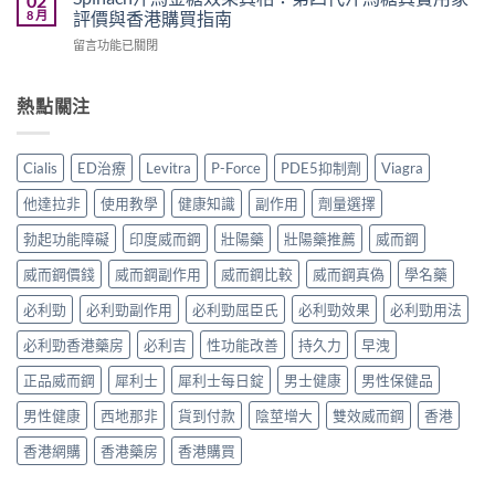
02
道、
糖
好
8 月
評價與香港購買指南
學
價
真
用？
名
錢
在
留言功能已關閉
實
享
藥
與
〈Spinach
用
久
真
真
汗
家
3
實
假
馬
熱點關注
評
代
效
辨
金
價
與
果、
別
糖
｜
Climax
正
指
效
Hamer
印
Cialis
ED治療
Levitra
P-Force
PDE5抑制劑
Viagra
確
南〉
果
汗
度
用
中
真
馬
神
他達拉非
使用教學
健康知識
副作用
劑量選擇
法
相：
糖、
油
與
第
Spinach
勃起功能障礙
印度威而鋼
壯陽藥
壯陽藥推薦
威而鋼
實
香
四
金
測
港
代
威而鋼價錢
威而鋼副作用
威而鋼比較
威而鋼真偽
學名藥
糖、
比
購
汗
Mentalk
較〉
買
馬
必利勁
必利勁副作用
必利勁屈臣氏
必利勁效果
必利勁用法
黑
中
指
糖
糖
南〉
必利勁香港藥房
必利吉
性功能改善
持久力
早洩
真
哪
中
實
款
正品威而鋼
犀利士
犀利士每日錠
男士健康
男性保健品
用
效
家
果
男性健康
西地那非
貨到付款
陰莖增大
雙效威而鋼
香港
評
好？〉
價
中
香港網購
香港藥房
香港購買
與
香
港