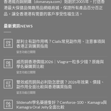
香港威而鋼網購（donanaya.com）始創於2005年，打造香
港最大保健品情趣用品網絡商城，保證所有產品百分百正
品，讓全香港港有需要的客戶享受性福生活。
最新資訊NEWS
犀利士有副作用嗎？Cialis常見副作用、注意事項與
09
8 月
香港正貨購買指南
在
留言功能已關閉
〈犀
利
威而鋼香港價錢2026｜Viagra一粒多少錢？原廠與
08
士
8 月
學名藥購買比較
有
在
留言功能已關閉
副
〈威
作
而
用
雙效威而鋼與必利勁怎麼選？2026年效果、價錢、
07
鋼
嗎？
8 月
副作用全面比較與香港購買指南
香
Cialis
在
留言功能已關閉
港
常
〈雙
價
見
效
錢
Sildenafil學名藥邊隻好？Cenforce-100、Kamagra與
06
副
威
2026
8 月
Kamagra Oral Jelly全面比較
作
而
｜
用、