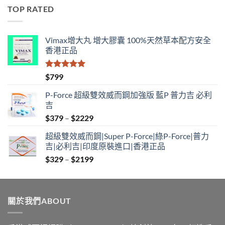
$529
TOP RATED
through
$1890
Vimax增大丸 增大膠囊 100%天然草本配方安全
香港正品
評分
5.00
$
799
滿分 5
P-Force 超級雙效威而鋼加強版 藍P 普力吉 必利
吉
Price
$
379
–
$
2229
range:
超級雙效威而鋼|Super P-Force|綠P-Force|普力
$379
吉|必利吉|印度原裝進口|香港正品
through
Price
$
329
–
$
2199
$2229
range:
$329
through
關於我們ABOUT
$2199