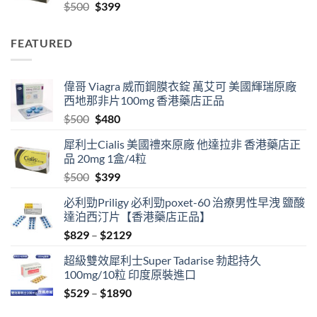
Original
Current
$
500
$
399
$2129
price
price
was:
is:
FEATURED
$500.
$399.
偉哥 Viagra 威而鋼膜衣錠 萬艾可 美國輝瑞原廠
西地那非片100mg 香港藥店正品
Original
Current
$
500
$
480
price
price
犀利士Cialis 美國禮來原廠 他達拉非 香港藥店正
was:
is:
品 20mg 1盒/4粒
$500.
$480.
Original
Current
$
500
$
399
price
price
必利勁Priligy 必利勁poxet-60 治療男性早洩 鹽酸
was:
is:
達泊西汀片【香港藥店正品】
$500.
$399.
Price
$
829
–
$
2129
range:
超級雙效犀利士Super Tadarise 勃起持久
$829
100mg/10粒 印度原裝進口
through
Price
$
529
–
$
1890
$2129
range: