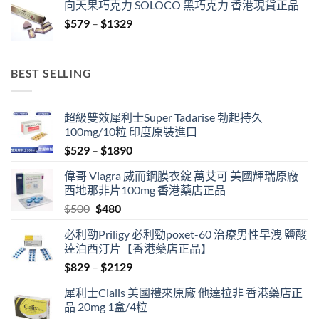
向天果巧克力 SOLOCO 黑巧克力 香港現貨正品
$529
Price
$
579
–
$
1329
through
range:
$3429
$579
through
BEST SELLING
$1329
超級雙效犀利士Super Tadarise 勃起持久
100mg/10粒 印度原裝進口
Price
$
529
–
$
1890
range:
偉哥 Viagra 威而鋼膜衣錠 萬艾可 美國輝瑞原廠
$529
西地那非片100mg 香港藥店正品
through
Original
Current
$
500
$
480
$1890
price
price
必利勁Priligy 必利勁poxet-60 治療男性早洩 鹽酸
was:
is:
達泊西汀片【香港藥店正品】
$500.
$480.
Price
$
829
–
$
2129
range:
犀利士Cialis 美國禮來原廠 他達拉非 香港藥店正
$829
品 20mg 1盒/4粒
through