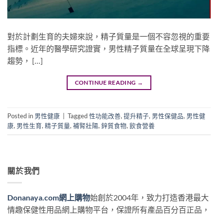
對於計劃生育的夫婦來說，精子質量是一個不容忽視的重要
指標。近年的醫學研究證實，男性精子質量在全球呈現下降
趨勢， […]
CONTINUE READING
→
Posted in
男性健康
|
Tagged
性功能改善
,
提升精子
,
男性保健品
,
男性健
康
,
男性生育
,
精子質量
,
補腎壯陽
,
鋅質食物
,
飲食營養
關於我們
Donanaya.com網上購物
始創於2004年，致力打造香港最大
情趣保健性用品網上購物平台，保證所有產品百分百正品，