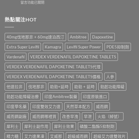
在
留言功能已關閉
鋼
Viagra
注
〈Sildenafil
與
一
意
學
必
粒
事
名
熱點關注HOT
利
多
項
藥
勁
少
與
邊
怎
錢？
香
隻
麼
原
40mg伐地那非 + 60mg達泊西汀
Ambitree
Dapoxetine
港
好？
選？
廠
正
Cenforce-
2026
與
Extra Super Levifil
Kamagra
Levifil Super Power
PDE5抑制劑
貨
100、
年
學
購
Kamagra
效
Vardenafil
VERDEX VERDENAFIL DAPOXETINE TABLETS
名
買
與
果、
藥
指
Kamagra
VERDEX VERDENAFIL DAPOXETINE TABLETS代理
價
購
南〉
Oral
錢、
買
中
Jelly
VERDEX VERDENAFIL DAPOXETINE TABLETS價格
人參
副
比
全
作
較〉
他達拉非
伐地那非
助勃+延時
助勃 + 延時
勃起功能障礙
面
用
中
比
全
勃起功能障礙治療
印度Ambitree製藥
印度原裝進口
較〉
面
中
比
印度學名藥
印度雙效艾力達
天然草本配方
威而鋼
較
與
威而鋼副廠
威而鋼哪裡買
改善早洩
早泄
火焰（綽號）
香
港
犀利士
犀利士副作用
犀利士效果
磷酸二酯酶5抑制劑
購
買
精力糖
艾力達果凍
艾威那
超級威而鋼
超級艾力達雙效片