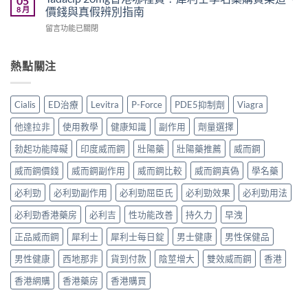
05
事
名
利
8 月
價錢與真假辨別指南
多
項
藥
勁
少
與
在
留言功能已關閉
邊
怎
錢？
香
〈Tadacip
隻
麼
原
港
20mg
好？
選？
廠
正
香
熱點關注
Cenforce-
2026
與
貨
港
100、
年
學
購
哪
Kamagra
效
名
買
裡
與
果、
Cialis
ED治療
Levitra
P-Force
PDE5抑制劑
Viagra
藥
指
買？
Kamagra
價
購
南〉
犀
Oral
錢、
他達拉非
使用教學
健康知識
副作用
劑量選擇
買
中
利
Jelly
副
比
士
全
勃起功能障礙
印度威而鋼
壯陽藥
壯陽藥推薦
威而鋼
作
較〉
學
面
用
中
名
威而鋼價錢
威而鋼副作用
威而鋼比較
威而鋼真偽
學名藥
比
全
藥
較〉
面
購
必利勁
必利勁副作用
必利勁屈臣氏
必利勁效果
必利勁用法
中
比
買
較
必利勁香港藥房
必利吉
性功能改善
持久力
早洩
渠
與
道、
香
正品威而鋼
犀利士
犀利士每日錠
男士健康
男性保健品
價
港
錢
購
男性健康
西地那非
貨到付款
陰莖增大
雙效威而鋼
香港
與
買
真
指
香港網購
香港藥房
香港購買
假
南〉
辨
中
別