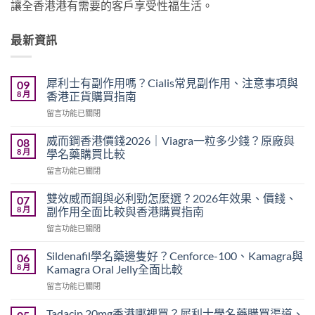
讓全香港港有需要的客戶享受性福生活。
最新資訊
犀利士有副作用嗎？Cialis常見副作用、注意事項與
09
8 月
香港正貨購買指南
在
留言功能已關閉
〈犀
利
威而鋼香港價錢2026｜Viagra一粒多少錢？原廠與
08
士
8 月
學名藥購買比較
有
在
留言功能已關閉
副
〈威
作
而
用
雙效威而鋼與必利勁怎麼選？2026年效果、價錢、
07
鋼
嗎？
8 月
副作用全面比較與香港購買指南
香
Cialis
在
留言功能已關閉
港
常
〈雙
價
見
效
錢
Sildenafil學名藥邊隻好？Cenforce-100、Kamagra與
06
副
威
2026
8 月
Kamagra Oral Jelly全面比較
作
而
｜
用、
在
留言功能已關閉
鋼
Viagra
注
〈Sildenafil
與
一
意
學
必
Tadacip 20mg香港哪裡買？犀利士學名藥購買渠道、
粒