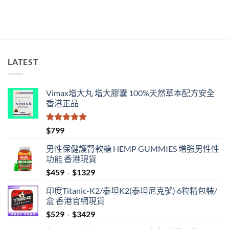
指
南〉
中
LATEST
Vimax增大丸 增大膠囊 100%天然草本配方安全
香港正品
評分
5.00
$
799
滿分 5
男性保健護腎軟糖 HEMP GUMMIES 增強男性性
功能 香港現貨
Price
$
459
–
$
1329
range:
印度Titanic-K2/泰坦K2(泰坦尼克號) 6粒精包裝/
$459
盒 香港官網現貨
through
Price
$
529
–
$
3429
$1329
range: