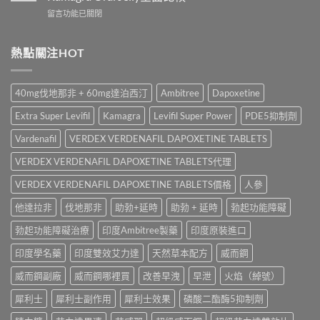
而
｜
用、
在
留言功能已關閉
鋼
Viagra
注
〈Sildenafil
與
一
意
學
必
粒
事
名
熱點關注HOT
利
多
項
藥
勁
少
與
邊
怎
錢？
香
隻
麼
原
40mg伐地那非 + 60mg達泊西汀
Ambitree
Dapoxetine
港
好？
選？
廠
正
Cenforce-
2026
與
Extra Super Levifil
Kamagra
Levifil Super Power
PDE5抑制劑
貨
100、
年
學
購
Kamagra
效
Vardenafil
VERDEX VERDENAFIL DAPOXETINE TABLETS
名
買
與
果、
藥
指
Kamagra
VERDEX VERDENAFIL DAPOXETINE TABLETS代理
價
購
南〉
Oral
錢、
買
中
Jelly
VERDEX VERDENAFIL DAPOXETINE TABLETS價格
人參
副
比
全
作
較〉
他達拉非
伐地那非
助勃+延時
助勃 + 延時
勃起功能障礙
面
用
中
比
全
勃起功能障礙治療
印度Ambitree製藥
印度原裝進口
較〉
面
中
比
印度學名藥
印度雙效艾力達
天然草本配方
威而鋼
較
與
威而鋼副廠
威而鋼哪裡買
改善早洩
早泄
火焰（綽號）
香
港
犀利士
犀利士副作用
犀利士效果
磷酸二酯酶5抑制劑
購
買