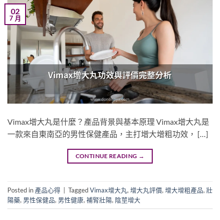
02
7 月
Vimax增大丸是什麼？產品背景與基本原理 Vimax增大丸是
一款來自東南亞的男性保健產品，主打增大增粗功效， […]
CONTINUE READING
→
Posted in
產品心得
|
Tagged
Vimax增大丸
,
增大丸評價
,
增大增粗產品
,
壯
陽藥
,
男性保健品
,
男性健康
,
補腎壯陽
,
陰莖增大