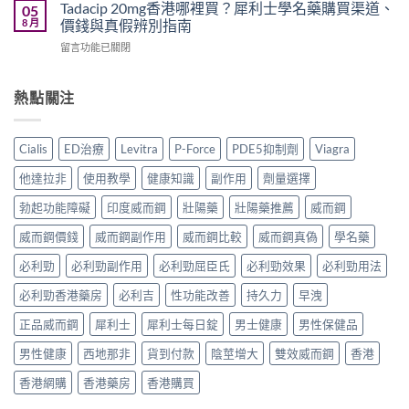
學
必
Tadacip 20mg香港哪裡買？犀利士學名藥購買渠道、
05
粒
事
名
利
8 月
價錢與真假辨別指南
多
項
藥
勁
少
與
在
留言功能已關閉
邊
怎
錢？
香
〈Tadacip
隻
麼
原
港
20mg
好？
選？
廠
正
香
熱點關注
Cenforce-
2026
與
貨
港
100、
年
學
購
哪
Kamagra
效
名
買
裡
與
果、
Cialis
ED治療
Levitra
P-Force
PDE5抑制劑
Viagra
藥
指
買？
Kamagra
價
購
南〉
犀
Oral
錢、
他達拉非
使用教學
健康知識
副作用
劑量選擇
買
中
利
Jelly
副
比
士
全
勃起功能障礙
印度威而鋼
壯陽藥
壯陽藥推薦
威而鋼
作
較〉
學
面
用
中
名
威而鋼價錢
威而鋼副作用
威而鋼比較
威而鋼真偽
學名藥
比
全
藥
較〉
面
購
必利勁
必利勁副作用
必利勁屈臣氏
必利勁效果
必利勁用法
中
比
買
較
必利勁香港藥房
必利吉
性功能改善
持久力
早洩
渠
與
道、
香
正品威而鋼
犀利士
犀利士每日錠
男士健康
男性保健品
價
港
錢
購
男性健康
西地那非
貨到付款
陰莖增大
雙效威而鋼
香港
與
買
真
指
香港網購
香港藥房
香港購買
假
南〉
辨
中