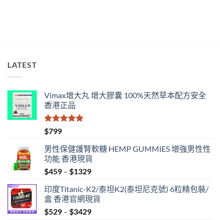
別
指
南〉
中
LATEST
Vimax增大丸 增大膠囊 100%天然草本配方安全
香港正品
評分
5.00
$
799
滿分 5
男性保健護腎軟糖 HEMP GUMMIES 增強男性性
功能 香港現貨
Price
$
459
–
$
1329
range:
印度Titanic-K2/泰坦K2(泰坦尼克號) 6粒精包裝/
$459
盒 香港官網現貨
through
Price
$
529
–
$
3429
$1329