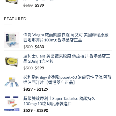
Original
Current
$
500
$
399
$2129
price
price
was:
is:
FEATURED
$500.
$399.
偉哥 Viagra 威而鋼膜衣錠 萬艾可 美國輝瑞原廠
西地那非片100mg 香港藥店正品
Original
Current
$
500
$
480
price
price
犀利士Cialis 美國禮來原廠 他達拉非 香港藥店正
was:
is:
品 20mg 1盒/4粒
$500.
$480.
Original
Current
$
500
$
399
price
price
必利勁Priligy 必利勁poxet-60 治療男性早洩 鹽酸
was:
is:
達泊西汀片【香港藥店正品】
$500.
$399.
Price
$
829
–
$
2129
range:
超級雙效犀利士Super Tadarise 勃起持久
$829
100mg/10粒 印度原裝進口
through
Price
$
529
–
$
1890
$2129
range: