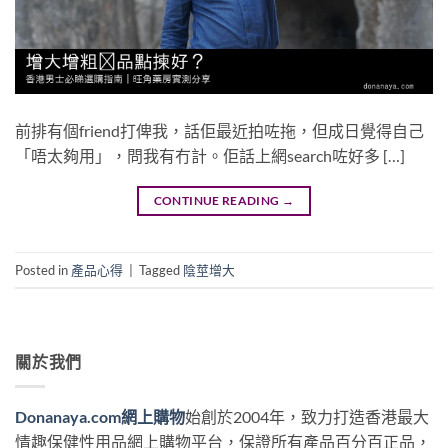
前排有個friend打俾我，話佢最近拍咗拖，但成日覺得自己
「唔太夠用」，問我有冇計。佢話上網search咗好多 […]
CONTINUE READING
→
Posted in
產品心得
|
Tagged
陰莖增大
關於我們
Donanaya.com網上購物
始創於2004年，致力打造香港最大
情趣保健性用品網上購物平台，保證所有產品百分百正品，