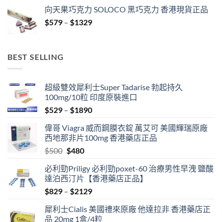
range:
向天果巧克力 SOLOCO 黑巧克力 香港現貨正品
$529
Price
$
579
–
$
1329
through
range:
$3429
$579
through
BEST SELLING
$1329
超級雙效犀利士Super Tadarise 勃起持久
100mg/10粒 印度原裝進口
Price
$
529
–
$
1890
range:
偉哥 Viagra 威而鋼膜衣錠 萬艾可 美國輝瑞原廠
$529
西地那非片100mg 香港藥店正品
through
Original
Current
$
500
$
480
$1890
price
price
必利勁Priligy 必利勁poxet-60 治療男性早洩 鹽酸
was:
is:
達泊西汀片【香港藥店正品】
$500.
$480.
Price
$
829
–
$
2129
range:
犀利士Cialis 美國禮來原廠 他達拉非 香港藥店正
$829
品 20mg 1盒/4粒
through