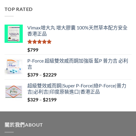
$529
TOP RATED
through
$1890
Vimax增大丸 增大膠囊 100%天然草本配方安全
香港正品
評分
5.00
$
799
滿分 5
P-Force 超級雙效威而鋼加強版 藍P 普力吉 必利
吉
Price
$
379
–
$
2229
range:
超級雙效威而鋼|Super P-Force|綠P-Force|普力
$379
吉|必利吉|印度原裝進口|香港正品
through
Price
$
329
–
$
2199
$2229
range:
$329
through
關於我們ABOUT
$2199