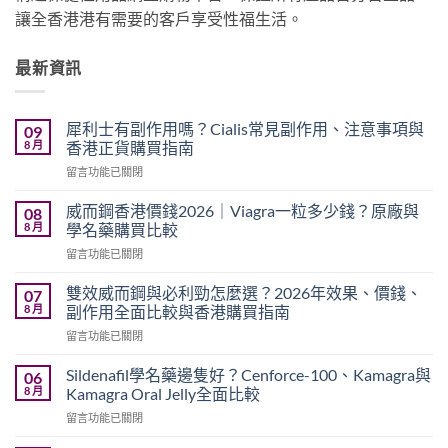
讓全香港港有需要的客戶享受性福生活。
最新資訊
犀利士有副作用嗎？Cialis常見副作用、注意事項與
09
8 月
香港正貨購買指南
在
留言功能已關閉
〈犀
利
威而鋼香港價錢2026｜Viagra一粒多少錢？原廠與
08
士
8 月
學名藥購買比較
有
在
留言功能已關閉
副
〈威
作
而
用
雙效威而鋼與必利勁怎麼選？2026年效果、價錢、
07
鋼
嗎？
8 月
副作用全面比較與香港購買指南
香
Cialis
在
留言功能已關閉
港
常
〈雙
價
見
效
錢
Sildenafil學名藥邊隻好？Cenforce-100、Kamagra與
06
副
威
2026
8 月
Kamagra Oral Jelly全面比較
作
而
｜
用、
在
留言功能已關閉
鋼
Viagra
注
〈Sildenafil
與
一
意