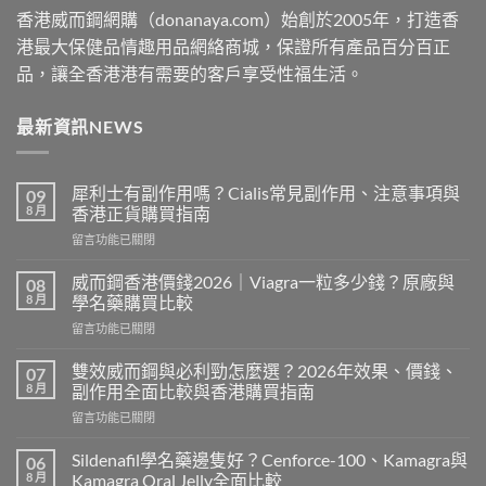
香港威而鋼網購（donanaya.com）始創於2005年，打造香
港最大保健品情趣用品網絡商城，保證所有產品百分百正
品，讓全香港港有需要的客戶享受性福生活。
最新資訊NEWS
犀利士有副作用嗎？Cialis常見副作用、注意事項與
09
8 月
香港正貨購買指南
在
留言功能已關閉
〈犀
利
威而鋼香港價錢2026｜Viagra一粒多少錢？原廠與
08
士
8 月
學名藥購買比較
有
在
留言功能已關閉
副
〈威
作
而
用
雙效威而鋼與必利勁怎麼選？2026年效果、價錢、
07
鋼
嗎？
8 月
副作用全面比較與香港購買指南
香
Cialis
在
留言功能已關閉
港
常
〈雙
價
見
效
錢
Sildenafil學名藥邊隻好？Cenforce-100、Kamagra與
06
副
威
2026
8 月
Kamagra Oral Jelly全面比較
作