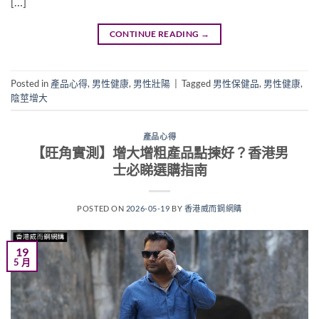
[…]
CONTINUE READING
→
Posted in
產品心得
,
男性健康
,
男性壯陽
|
Tagged
男性保健品
,
男性健康
,
陰莖增大
產品心得
【旺角實測】增大增粗產品點揀好？香港男
士必睇選購指南
POSTED ON
2026-05-19
BY
香港威而鋼網購
19
5 月