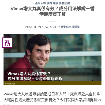
產品心得
,
男性健康
,
男性壯陽
Vimax增大丸真係有效？成分用法解說＋香
港邊度買正貨
POSTED ON
2026-05-28
BY
香港威而鋼網購
28
5 月
Vimax增大丸喺香港討論區成日有人問，究竟呢款來自加拿
大嘅男性增大產品係咪真係有效？今日就同大家詳細拆解Vi