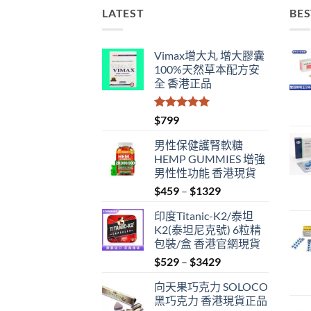
LATEST
BES
Vimax增大丸 增大膠囊
100%天然草本配方安
全 香港正品
評分
5.00
$
799
滿分 5
男性保健護腎軟糖
HEMP GUMMIES 增強
男性性功能 香港現貨
Price
$
459
–
$
1329
range:
印度Titanic-K2/泰坦
$459
K2(泰坦尼克號) 6粒精
through
包裝/盒 香港官網現貨
$1329
Price
$
529
–
$
3429
range:
向天果巧克力 SOLOCO
$529
黑巧克力 香港現貨正品
through