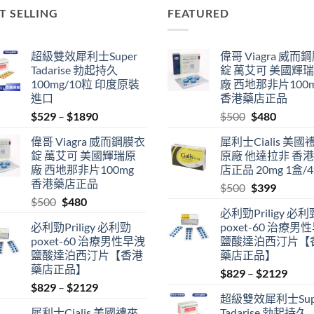
T SELLING
FEATURED
超級雙效犀利士Super
偉哥 Viagra 威而
Tadarise 勃起持久
錠 萬艾可 美國輝
100mg/10粒 印度原裝
廠 西地那非片100
進口
香港藥店正品
Price
Original
Current
$
529
–
$
1890
$
500
$
480
range:
price
price
偉哥 Viagra 威而鋼膜衣
犀利士Cialis 美國
$529
was:
is:
錠 萬艾可 美國輝瑞原
原廠 他達拉非 香
through
$500.
$480.
廠 西地那非片100mg
店正品 20mg 1盒/
$1890
香港藥店正品
Original
Current
$
500
$
399
Original
Current
$
500
$
480
price
price
必利勁Priligy 必利
price
price
was:
is:
必利勁Priligy 必利勁
poxet-60 治療男
was:
is:
$500.
$399.
poxet-60 治療男性早洩
鹽酸達泊西汀片【
$500.
$480.
鹽酸達泊西汀片【香港
藥店正品】
藥店正品】
Price
$
829
–
$
2129
Price
$
829
–
$
2129
range
超級雙效犀利士Sup
range:
$829
犀利士Cialis 美國禮來
Tadarise 勃起持久