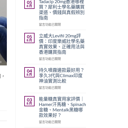
Tadacip 20mg香港哪裡
05
8 月
買？犀利士學名藥購買
渠道、價錢與真假辨別
指南
在
留言功能已關閉
〈Tadacip
20mg
立威大Levifil 20mg評
05
香
8 月
價：印度樂威壯學名藥
港
真實效果、正確用法與
哪
香港購買指南
裡
買？
在
留言功能已關閉
犀
〈立
利
威
持久噴霧邊款最好用？
04
士
大
8 月
享久3代與Climax印度
詞，
學
Levifil
神油實測比較
名
20mg
藥
在
評
留言功能已關閉
購
〈持
價：
買
久
印
能量糖真實用家評價｜
03
渠
噴
度
8 月
Hamer汗馬糖、Spinach
道、
霧
樂
金糖、Mentalk黑糖哪
價
邊
威
款效果好？
錢
款
壯
與
最
學
在
留言功能已關閉
真
好
名
〈能