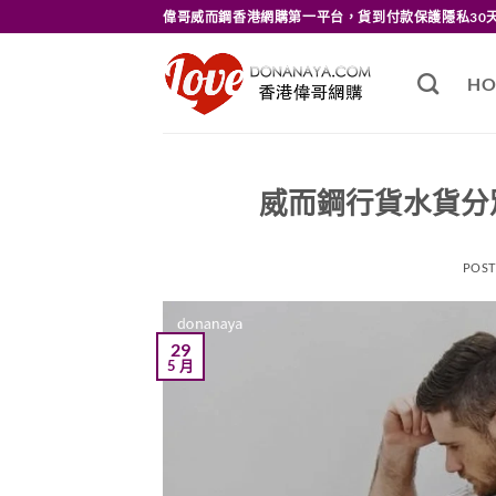
Skip
偉哥威而鋼香港網購第一平台，貨到付款保護隱私30
to
content
HO
威而鋼行貨水貨分
POS
29
5 月