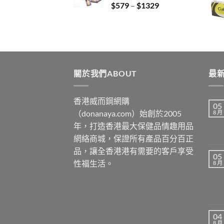
Price
$
579
–
$
1329
$3429
range:
$579
through
$1329
關於我們ABOUT
最新
香港威而鋼網購
05
（donanaya.com）始創於2005
8 月
年，打造香港最大保健品情趣用品
網絡商城，保證所有產品百分百正
品，讓全香港港有需要的客戶享受
05
性福生活。
8 月
04
8 月