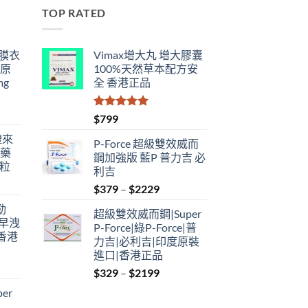
TOP RATED
鋼膜衣
Vimax增大丸 增大膠囊
瑞原
100%天然草本配方安
mg
全 香港正品
評分
5.00
$
799
滿分 5
禮來
P-Force 超級雙效威而
港藥
鋼加強版 藍P 普力吉 必
4粒
利吉
Price
$
379
–
$
2229
range:
勁
超級雙效威而鋼|Super
$379
性早洩
P-Force|綠P-Force|普
through
香港
力吉|必利吉|印度原裝
$2229
進口|香港正品
Price
$
329
–
$
2199
:
range:
er
$329