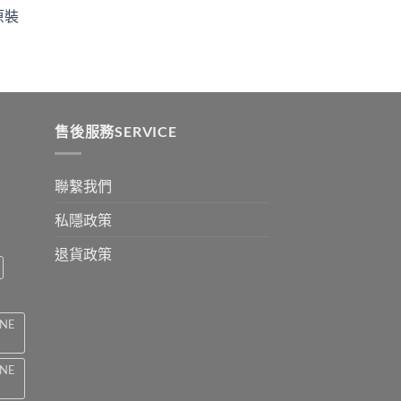
ugh
through
原裝
9
$2199
:
ugh
0
售後服務SERVICE
聯繫我們
私隱政策
退貨政策
INE
INE