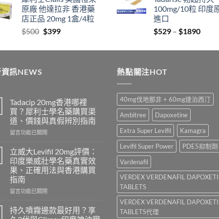
$829
thro
原廠 他達拉非 香港藥
100mg/10粒 印度
through
$212
店正品 20mg 1盒/4粒
進口
$2129
Original
Current
Price
$
500
$
399
$
529
–
$
1890
price
price
range
was:
is:
$529
$500.
$399.
thro
資訊NEWS
熱點關注HOT
$189
40mg伐地那非 + 60mg達泊西汀
Tadacip 20mg香港哪裡
買？犀利士學名藥購買渠
Ambitree
Dapoxetine
道、價錢與真假辨別指南
Extra Super Levifil
Kamagra
在
留言功能已關閉
〈Tadacip
Levifil Super Power
PDE5抑制劑
20mg
立威大Levifil 20mg評價：
香
印度樂威壯學名藥真實效
Vardenafil
港
果、正確用法與香港購買
哪
VERDEX VERDENAFIL DAPOXET
指南
裡
TABLETS
買？
在
留言功能已關閉
犀
〈立
VERDEX VERDENAFIL DAPOXET
利
威
持久噴霧邊款最好用？享
TABLETS代理
士
大