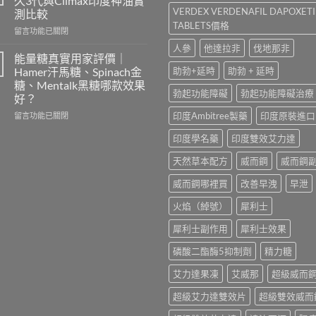
久3代與Climax印度神油實
學
Levifil
VERDEX VERDENAFIL DAPOXET
測比較
名
20mg
TABLETS價格
藥
在
評
留言功能已關閉
購
〈持
價：
人參
他達拉非
伐地那非
買
久
印
能量糖真實用家評價｜
渠
噴
度
Hamer汗馬糖、Spinach金
助勃+延時
助勃 + 延時
道、
霧
樂
糖、Mentalk黑糖哪款效果
價
邊
威
勃起功能障礙
勃起功能障礙治療
好？
錢
款
壯
與
最
學
在
印度Ambitree製藥
印度原裝進口
留言功能已關閉
真
好
名
〈能
印度學名藥
印度雙效艾力達
假
用？
藥
量
辨
享
真
糖
天然草本配方
威而鋼
威而鋼
別
久
實
真
指
3
效
實
威而鋼哪裡買
改善早洩
早泄
南〉
代
果、
用
中
與
正
家
火焰（綽號）
犀利士
Climax
確
評
印
用
價
犀利士副作用
犀利士效果
度
法
｜
神
與
Hamer
磷酸二酯酶5抑制劑
精力糖
油
香
汗
實
港
馬
艾力達果凍
艾威那
超級威而
測
購
糖、
比
買
Spinach
超級艾力達雙效片
超級雙效威而
較〉
指
金