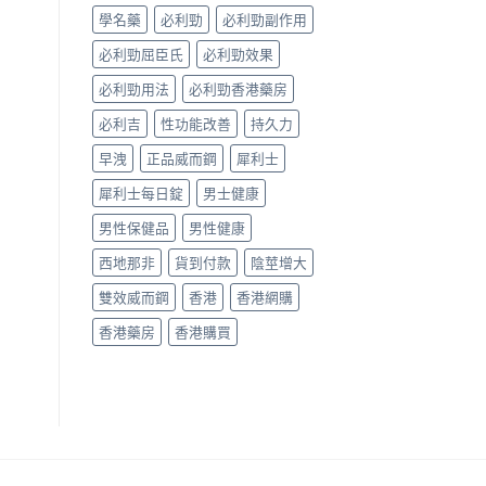
價
學名藥
必利勁
必利勁副作用
與
香
必利勁屈臣氏
必利勁效果
港
購
必利勁用法
必利勁香港藥房
買
指
必利吉
性功能改善
持久力
南〉
中
早洩
正品威而鋼
犀利士
犀利士每日錠
男士健康
男性保健品
男性健康
西地那非
貨到付款
陰莖增大
雙效威而鋼
香港
香港網購
香港藥房
香港購買