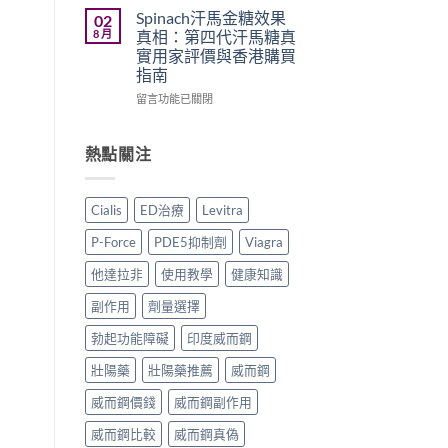
假
用？
藥
量
Spinach汗馬金糖效果
02
辨
享
真
糖
8 月
真相：第四代汗馬糖真
別
久
實
真
實用家評價與香港購買
指
3
效
實
指南
南〉
代
果、
用
中
與
正
家
在
留言功能已關閉
Climax
確
評
〈Spinach
印
用
價
汗
度
法
｜
馬
熱點關注
神
與
Hamer
金
油
香
汗
糖
實
港
馬
效
Cialis
ED治療
Levitra
測
購
糖、
果
比
買
Spinach
真
P-Force
PDE5抑制劑
Viagra
較〉
指
金
相：
中
南〉
糖、
第
他達拉非
使用教學
健康知識
中
Mentalk
四
黑
代
副作用
劑量選擇
糖
汗
哪
馬
勃起功能障礙
印度威而鋼
款
糖
壯陽藥
壯陽藥推薦
威而鋼
效
真
果
實
威而鋼價錢
威而鋼副作用
好？〉
用
中
家
威而鋼比較
威而鋼真偽
評