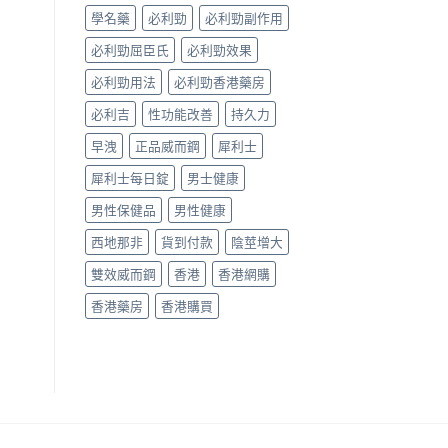
測
購
學名藥
必利勁
必利勁副作用
比
買
較〉
指
必利勁屈臣氏
必利勁效果
中
南〉
中
必利勁用法
必利勁香港藥房
必利吉
性功能改善
持久力
早洩
正品威而鋼
犀利士
犀利士每日錠
男士健康
男性保健品
男性健康
西地那非
貨到付款
陰莖增大
雙效威而鋼
香港
香港網購
香港藥房
香港購買