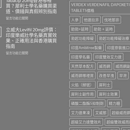
Tadacip 20mg香港哪裡
怎
名
VERDEX VERDENAFIL DAPOXET
買？犀利士學名藥購買渠
麼
藥
TABLETS價格
道、價錢與真假辨別指南
選？
邊
2026
在
隻
留言功能已關閉
人參
他達拉非
伐地那非
年
〈Tadacip
好？
效
20mg
Cenforce-
立威大Levifil 20mg評價：
助勃+延時
助勃 + 延時
果、
香
100、
印度樂威壯學名藥真實效
價
港
Kamagra
勃起功能障礙
勃起功能障礙治療
果、正確用法與香港購買
錢、
哪
與
指南
印度Ambitree製藥
印度原裝進口
副
裡
Kamagra
作
買？
Oral
在
留言功能已關閉
印度學名藥
印度雙效艾力達
用
犀
Jelly
〈立
全
利
全
威
天然草本配方
威而鋼
威而鋼
面
士
面
大
比
學
比
Levifil
威而鋼哪裡買
改善早洩
早泄
較
名
較〉
20mg
與
藥
中
評
火焰（綽號）
犀利士
香
購
價：
港
買
印
犀利士副作用
犀利士效果
購
渠
度
買
道、
樂
磷酸二酯酶5抑制劑
精力糖
指
價
威
南〉
錢
壯
艾力達果凍
艾威那
超級威而
中
與
學
真
超級艾力達雙效片
超級雙效威而
名
假
藥