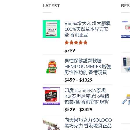
LATEST
BES
Vimax增大丸 增大膠囊
100%天然草本配方安
全 香港正品
評分
5.00
$
799
滿分 5
男性保健護腎軟糖
HEMP GUMMIES 增強
男性性功能 香港現貨
Price
$
459
–
$
1329
range:
印度Titanic-K2/泰坦
$459
K2(泰坦尼克號) 6粒精
through
包裝/盒 香港官網現貨
$1329
Price
$
529
–
$
3429
range:
向天果巧克力 SOLOCO
$529
黑巧克力 香港現貨正品
through