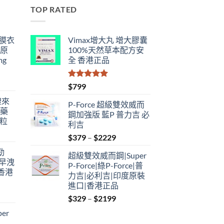
TOP RATED
鋼膜衣
Vimax增大丸 增大膠囊
瑞原
100%天然草本配方安
mg
全 香港正品
評分
5.00
$
799
滿分 5
禮來
P-Force 超級雙效威而
港藥
鋼加強版 藍P 普力吉 必
4粒
利吉
Price
$
379
–
$
2229
range:
勁
超級雙效威而鋼|Super
$379
性早洩
P-Force|綠P-Force|普
through
香港
力吉|必利吉|印度原裝
$2229
進口|香港正品
Price
$
329
–
$
2199
:
range:
er
$329