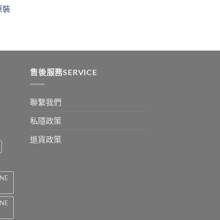
ugh
through
原裝
9
$2199
:
ugh
0
售後服務SERVICE
聯繫我們
私隱政策
退貨政策
INE
INE