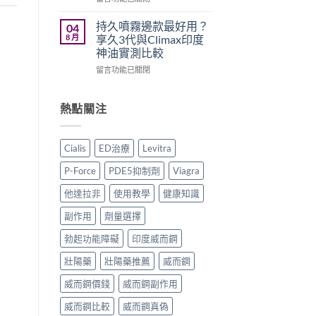
全
全
犀
〈立
面
面
利
威
持久噴霧邊款最好用？
04
比
比
士
大
8 月
享久3代與Climax印度
較
較〉
學
Levifil
神油實測比較
與
中
名
20mg
香
藥
在
評
留言功能已關閉
港
購
〈持
價：
購
買
久
印
買
渠
噴
度
熱點關注
指
道、
霧
樂
南〉
價
邊
威
中
錢
款
壯
Cialis
ED治療
Levitra
與
最
學
真
好
名
P-Force
PDE5抑制劑
Viagra
假
用？
藥
辨
享
真
他達拉非
使用教學
健康知識
別
久
實
指
3
效
副作用
劑量選擇
南〉
代
果、
中
與
勃起功能障礙
印度威而鋼
正
Climax
確
壯陽藥
壯陽藥推薦
威而鋼
印
用
度
法
威而鋼價錢
威而鋼副作用
神
與
油
香
威而鋼比較
威而鋼真偽
實
港