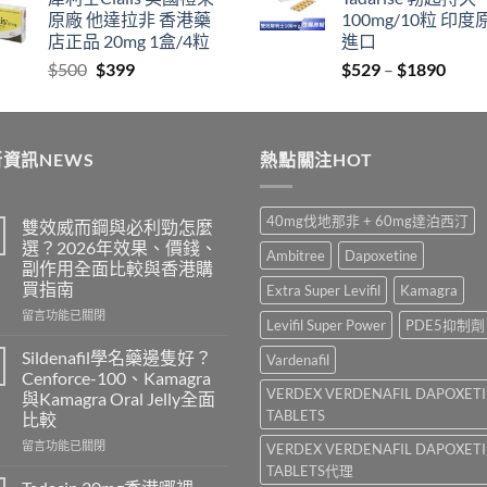
$829
thro
原廠 他達拉非 香港藥
100mg/10粒 印度
through
$212
店正品 20mg 1盒/4粒
進口
$2129
Original
Current
Price
$
500
$
399
$
529
–
$
1890
price
price
range
was:
is:
$529
$500.
$399.
thro
資訊NEWS
熱點關注HOT
$189
40mg伐地那非 + 60mg達泊西汀
雙效威而鋼與必利勁怎麼
選？2026年效果、價錢、
Ambitree
Dapoxetine
副作用全面比較與香港購
買指南
Extra Super Levifil
Kamagra
在
留言功能已關閉
Levifil Super Power
PDE5抑制劑
〈雙
效
Sildenafil學名藥邊隻好？
Vardenafil
威
Cenforce-100、Kamagra
而
VERDEX VERDENAFIL DAPOXET
與Kamagra Oral Jelly全面
鋼
TABLETS
比較
與
必
在
留言功能已關閉
VERDEX VERDENAFIL DAPOXET
利
〈Sildenafil
TABLETS代理
勁
學