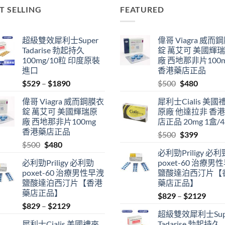
T SELLING
FEATURED
超級雙效犀利士Super
偉哥 Viagra 威而
Tadarise 勃起持久
錠 萬艾可 美國輝
100mg/10粒 印度原裝
廠 西地那非片100
進口
香港藥店正品
Price
Original
Current
$
529
–
$
1890
$
500
$
480
range:
price
price
偉哥 Viagra 威而鋼膜衣
犀利士Cialis 美國
$529
was:
is:
錠 萬艾可 美國輝瑞原
原廠 他達拉非 香
through
$500.
$480.
廠 西地那非片100mg
店正品 20mg 1盒/
$1890
香港藥店正品
Original
Current
$
500
$
399
Original
Current
$
500
$
480
price
price
必利勁Priligy 必利
price
price
was:
is:
必利勁Priligy 必利勁
poxet-60 治療男
was:
is:
$500.
$399.
poxet-60 治療男性早洩
鹽酸達泊西汀片【
$500.
$480.
鹽酸達泊西汀片【香港
藥店正品】
藥店正品】
Price
$
829
–
$
2129
Price
$
829
–
$
2129
range
超級雙效犀利士Sup
range:
$829
犀利士Cialis 美國禮來
Tadarise 勃起持久