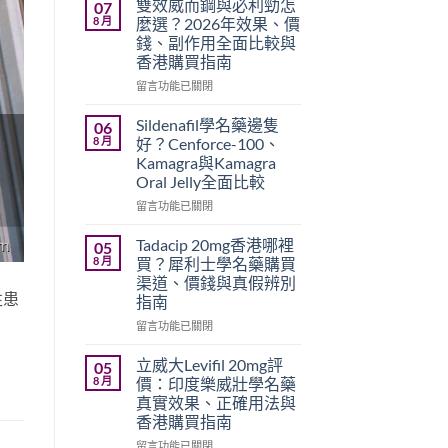
雙效威而鋼與必利勁怎
07
8 月
麼選？2026年效果、價
錢、副作用全面比較與
香港購買指南
在
留言功能已關閉
〈雙
效
Sildenafil學名藥邊隻
06
威
8 月
好？Cenforce-100、
而
Kamagra與Kamagra
鋼
Oral Jelly全面比較
與
必
在
留言功能已關閉
利
〈Sildenafil
勁
學
Tadacip 20mg香港哪裡
05
怎
名
8 月
買？犀利士學名藥購買
麼
藥
渠道、價錢與真假辨別
選？
邊
性患
指南
2026
隻
年
好？
在
留言功能已關閉
效
Cenforce-
〈Tadacip
果、
100、
20mg
立威大Levifil 20mg評
05
價
Kamagra
香
8 月
價：印度樂威壯學名藥
錢、
與
港
真實效果、正確用法與
副
Kamagra
哪
香港購買指南
作
Oral
裡
用
Jelly
買？
在
留言功能已關閉