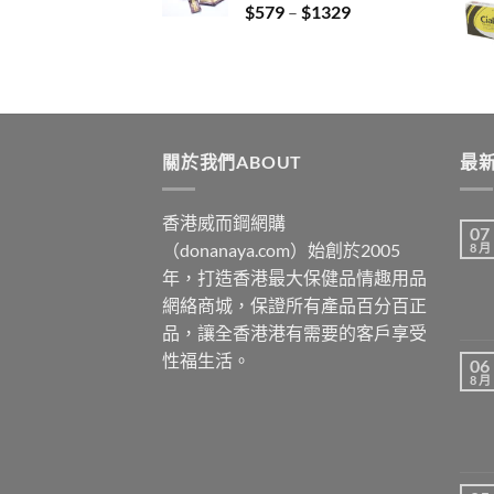
Price
$
579
–
$
1329
$3429
range:
$579
through
$1329
關於我們ABOUT
最新
香港威而鋼網購
07
（donanaya.com）始創於2005
8 月
年，打造香港最大保健品情趣用品
網絡商城，保證所有產品百分百正
品，讓全香港港有需要的客戶享受
性福生活。
06
8 月