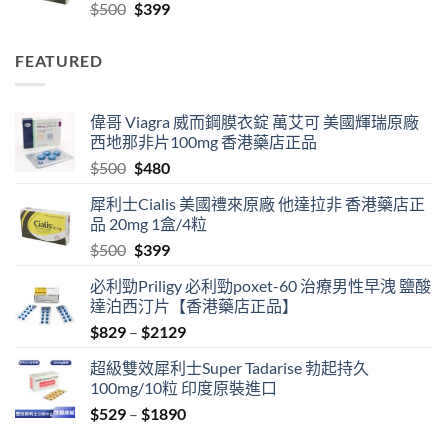
Original
Current
$
500
$
399
$2129
price
price
was:
is:
FEATURED
$500.
$399.
偉哥 Viagra 威而鋼膜衣錠 萬艾可 美國輝瑞原廠
西地那非片100mg 香港藥店正品
Original
Current
$
500
$
480
price
price
犀利士Cialis 美國禮來原廠 他達拉非 香港藥店正
was:
is:
品 20mg 1盒/4粒
$500.
$480.
Original
Current
$
500
$
399
price
price
必利勁Priligy 必利勁poxet-60 治療男性早洩 鹽酸
was:
is:
達泊西汀片【香港藥店正品】
$500.
$399.
Price
$
829
–
$
2129
range:
超級雙效犀利士Super Tadarise 勃起持久
$829
100mg/10粒 印度原裝進口
through
Price
$
529
–
$
1890
$2129
range: