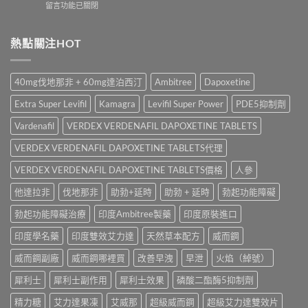
在
留言功能已關閉
20mg
士
全
〈持
評
學
面
久
價：
名
比
噴
熱點關注HOT
印
藥
較〉
霧
度
購
中
邊
樂
買
款
威
渠
40mg伐地那非 + 60mg達泊西汀
Ambitree
Dapoxetine
最
壯
道、
好
學
價
Extra Super Levifil
Kamagra
Levifil Super Power
PDE5抑制劑
用？
名
錢
享
藥
Vardenafil
VERDEX VERDENAFIL DAPOXETINE TABLETS
與
久
真
真
3
VERDEX VERDENAFIL DAPOXETINE TABLETS代理
實
假
代
效
辨
與
VERDEX VERDENAFIL DAPOXETINE TABLETS價格
人參
果、
別
Climax
正
指
他達拉非
伐地那非
助勃+延時
助勃 + 延時
勃起功能障礙
印
確
南〉
度
用
中
勃起功能障礙治療
印度Ambitree製藥
印度原裝進口
神
法
油
與
印度學名藥
印度雙效艾力達
天然草本配方
威而鋼
實
香
測
港
威而鋼副廠
威而鋼哪裡買
改善早洩
早泄
火焰（綽號）
比
購
較〉
買
犀利士
犀利士副作用
犀利士效果
磷酸二酯酶5抑制劑
中
指
南〉
精力糖
艾力達果凍
艾威那
超級威而鋼
超級艾力達雙效片