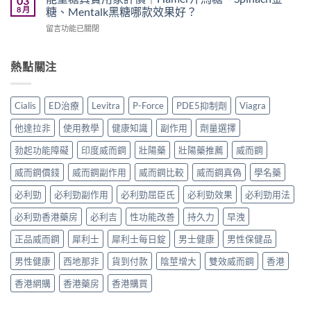
03
比
噴
印
8 月
糖、Mentalk黑糖哪款效果好？
藥
較〉
霧
度
購
中
在
留言功能已關閉
邊
樂
買
〈能
款
威
渠
量
最
壯
道、
糖
熱點關注
好
學
價
真
用？
名
錢
實
享
藥
與
用
久
真
Cialis
ED治療
Levitra
P-Force
PDE5抑制劑
Viagra
真
家
3
實
假
評
代
效
他達拉非
使用教學
健康知識
副作用
劑量選擇
辨
價
與
果、
別
｜
Climax
勃起功能障礙
印度威而鋼
壯陽藥
壯陽藥推薦
威而鋼
正
指
Hamer
印
確
南〉
汗
威而鋼價錢
威而鋼副作用
威而鋼比較
威而鋼真偽
學名藥
度
用
中
馬
神
法
糖、
必利勁
必利勁副作用
必利勁屈臣氏
必利勁效果
必利勁用法
油
與
Spinach
實
香
必利勁香港藥房
必利吉
性功能改善
持久力
早洩
金
測
港
糖、
比
購
正品威而鋼
犀利士
犀利士每日錠
男士健康
男性保健品
Mentalk
較〉
買
黑
中
指
男性健康
西地那非
貨到付款
陰莖增大
雙效威而鋼
香港
糖
南〉
哪
中
香港網購
香港藥房
香港購買
款
效
果