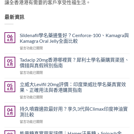
讓全香港港有需要的客戶享受性福生活。
最新資訊
Sildenafil學名藥邊隻好？Cenforce-100、Kamagra與
06
8 月
Kamagra Oral Jelly全面比較
在
留言功能已關閉
〈Sildenafil
學
Tadacip 20mg香港哪裡買？犀利士學名藥購買渠道、
05
名
8 月
價錢與真假辨別指南
藥
在
留言功能已關閉
邊
〈Tadacip
隻
20mg
好？
立威大Levifil 20mg評價：印度樂威壯學名藥真實效
05
香
Cenforce-
8 月
果、正確用法與香港購買指南
港
100、
在
留言功能已關閉
哪
Kamagra
〈立
裡
與
威
買？
持久噴霧邊款最好用？享久3代與Climax印度神油實
04
Kamagra
大
犀
8 月
測比較
Oral
Levifil
利
Jelly
在
留言功能已關閉
20mg
士
全
〈持
評
學
面
久
價：
能量糖真實用家評價｜Hamer汗馬糖、Spinach金
名