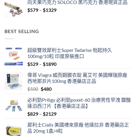
向天果巧克力 SOLOCO 黑巧克力 香港現貨正品
$529
Price
$
579
–
$
1329
through
range:
$3429
$579
through
BEST SELLING
$1329
超級雙效犀利士Super Tadarise 勃起持久
100mg/10粒 印度原裝進口
Price
$
529
–
$
1890
range:
偉哥 Viagra 威而鋼膜衣錠 萬艾可 美國輝瑞原廠
$529
西地那非片100mg 香港藥店正品
through
Original
Current
$
500
$
480
$1890
price
price
必利勁Priligy 必利勁poxet-60 治療男性早洩 鹽酸
was:
is:
達泊西汀片【香港藥店正品】
$500.
$480.
Price
$
829
–
$
2129
range:
犀利士Cialis 美國禮來原廠 他達拉非 香港藥店正
$829
品 20mg 1盒/4粒
through