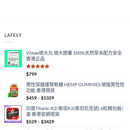
好？〉
中
LATEST
Vimax增大丸 增大膠囊 100%天然草本配方安全
香港正品
評分
5.00
$
799
滿分 5
男性保健護腎軟糖 HEMP GUMMIES 增強男性性
功能 香港現貨
Price
$
459
–
$
1329
range:
印度Titanic-K2/泰坦K2(泰坦尼克號) 6粒精包裝/
$459
盒 香港官網現貨
through
Price
$
529
–
$
3429
$1329
range: