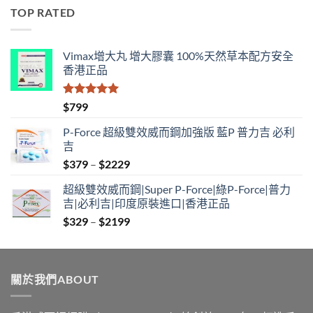
$529
TOP RATED
through
$1890
Vimax增大丸 增大膠囊 100%天然草本配方安全
香港正品
評分
5.00
$
799
滿分 5
P-Force 超級雙效威而鋼加強版 藍P 普力吉 必利
吉
Price
$
379
–
$
2229
range:
超級雙效威而鋼|Super P-Force|綠P-Force|普力
$379
吉|必利吉|印度原裝進口|香港正品
through
Price
$
329
–
$
2199
$2229
range:
$329
through
關於我們ABOUT
$2199