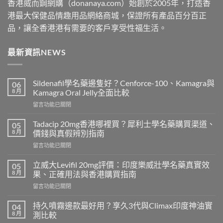
香港威而鋼網購（donanaya.com）始創於2005年，打造香
港最大保健品情趣用品網絡商城，保證所有產品百分百正
品，讓全香港港有需要的客戶享受性福生活。
最新資訊NEWS
Sildenafil學名藥邊隻好？Cenforce-100、Kamagra與
06
8 月
Kamagra Oral Jelly全面比較
在
留言功能已關閉
〈Sildenafil
學
Tadacip 20mg香港哪裡買？犀利士學名藥購買渠道、
05
名
8 月
價錢與真假辨別指南
藥
在
留言功能已關閉
邊
〈Tadacip
隻
20mg
好？
立威大Levifil 20mg評價：印度樂威壯學名藥真實效
05
香
Cenforce-
8 月
果、正確用法與香港購買指南
港
100、
在
留言功能已關閉
哪
Kamagra
〈立
裡
與
威
買？
持久噴霧邊款最好用？享久3代與Climax印度神油實
04
Kamagra
大
犀
8 月
測比較
Oral
Levifil
利
Jelly