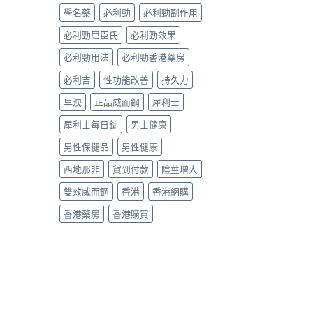
真
學名藥
必利勁
必利勁副作用
假
辨
必利勁屈臣氏
必利勁效果
別
指
必利勁用法
必利勁香港藥房
南〉
中
必利吉
性功能改善
持久力
早洩
正品威而鋼
犀利士
犀利士每日錠
男士健康
男性保健品
男性健康
西地那非
貨到付款
陰莖增大
雙效威而鋼
香港
香港網購
香港藥房
香港購買