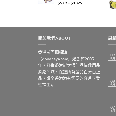
Price
$
579
–
$
1329
$3429
range:
$579
through
$1329
關於我們ABOUT
最新
香港威而鋼網購
09
（donanaya.com）始創於2005
8 月
年，打造香港最大保健品情趣用品
網絡商城，保證所有產品百分百正
品，讓全香港港有需要的客戶享受
08
性福生活。
8 月
07
8 月