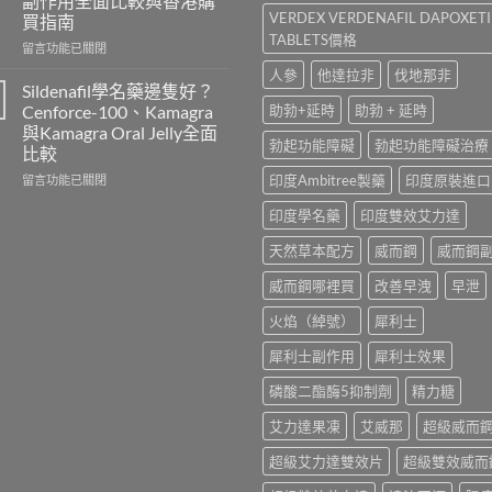
副作用全面比較與香港購
港
見
VERDEX VERDENAFIL DAPOXET
買指南
價
副
TABLETS價格
錢
作
在
留言功能已關閉
2026
用、
〈雙
人參
他達拉非
伐地那非
｜
注
效
Sildenafil學名藥邊隻好？
Viagra
意
威
Cenforce-100、Kamagra
助勃+延時
助勃 + 延時
一
事
而
與Kamagra Oral Jelly全面
粒
項
鋼
勃起功能障礙
勃起功能障礙治療
比較
多
與
與
少
香
必
在
印度Ambitree製藥
印度原裝進口
留言功能已關閉
錢？
港
利
〈Sildenafil
原
印度學名藥
印度雙效艾力達
正
勁
學
廠
貨
怎
名
天然草本配方
威而鋼
威而鋼
與
購
麼
藥
學
買
選？
邊
威而鋼哪裡買
改善早洩
早泄
名
指
2026
隻
藥
南〉
年
好？
火焰（綽號）
犀利士
購
中
效
Cenforce-
買
果、
100、
犀利士副作用
犀利士效果
比
價
Kamagra
較〉
錢、
與
磷酸二酯酶5抑制劑
精力糖
中
副
Kamagra
作
Oral
艾力達果凍
艾威那
超級威而
用
Jelly
全
全
超級艾力達雙效片
超級雙效威而
面
面