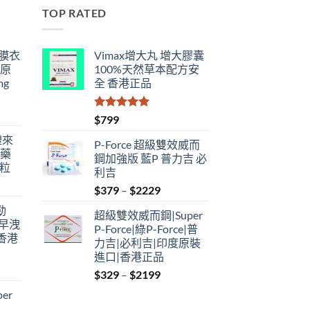
TOP RATED
鋼膜衣
Vimax增大丸 增大膠囊
瑞原
100%天然草本配方安
mg
全 香港正品
評分
5.00
$
799
滿分 5
禮來
P-Force 超級雙效威而
港藥
鋼加強版 藍P 普力吉 必
4粒
利吉
Price
$
379
–
$
2229
range:
勁
超級雙效威而鋼|Super
$379
性早洩
P-Force|綠P-Force|普
through
香港
力吉|必利吉|印度原裝
$2229
進口|香港正品
Price
$
329
–
$
2199
:
range:
er
$329