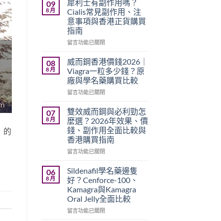
犀利士有副作用嗎？
09
8 月
Cialis常見副作用、注
意事項與香港正貨購買
指南
在
留言功能已關閉
〈犀
利
威而鋼香港價錢2026｜
08
士
8 月
Viagra一粒多少錢？原
有
廠與學名藥購買比較
副
在
作
留言功能已關閉
〈威
用
而
嗎？
雙效威而鋼與必利勁怎
07
鋼
Cialis
8 月
麼選？2026年效果、價
香
常
錢、副作用全面比較與
」的
港
見
香港購買指南
價
副
錢
作
在
留言功能已關閉
2026
用、
〈雙
｜
注
效
Sildenafil學名藥邊隻
06
Viagra
意
威
8 月
好？Cenforce-100、
一
事
而
Kamagra與Kamagra
粒
項
鋼
Oral Jelly全面比較
多
與
與
少
香
必
在
留言功能已關閉
錢？
港
利
〈Sildenafil