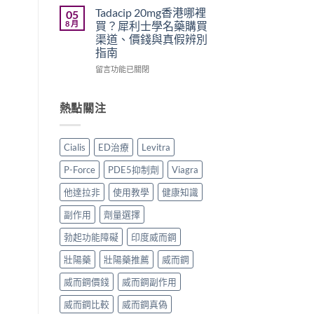
原
正
勁
學
Tadacip 20mg香港哪裡
05
廠
貨
怎
名
8 月
買？犀利士學名藥購買
與
購
麼
藥
渠道、價錢與真假辨別
學
買
選？
邊
指南
名
指
2026
隻
藥
南〉
年
好？
在
留言功能已關閉
購
中
效
Cenforce-
〈Tadacip
買
果、
100、
20mg
比
價
Kamagra
香
熱點關注
較〉
錢、
與
港
中
副
Kamagra
哪
作
Oral
裡
Cialis
ED治療
Levitra
用
Jelly
買？
全
全
犀
P-Force
PDE5抑制劑
Viagra
面
面
利
比
比
士
他達拉非
使用教學
健康知識
較
較〉
學
與
中
名
副作用
劑量選擇
香
藥
港
購
勃起功能障礙
印度威而鋼
購
買
買
壯陽藥
壯陽藥推薦
威而鋼
渠
指
道、
威而鋼價錢
威而鋼副作用
南〉
價
中
錢
威而鋼比較
威而鋼真偽
與