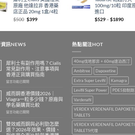
$829
thro
原廠 他達拉非 香港藥
100mg/10粒 印度
through
$212
店正品 20mg 1盒/4粒
進口
$2129
Original
Current
Price
$
500
$
399
$
529
–
$
1890
price
price
range
was:
is:
$529
$500.
$399.
thro
資訊NEWS
熱點關注HOT
$189
40mg伐地那非 + 60mg達泊西汀
犀利士有副作用嗎？Cialis
常見副作用、注意事項與
Ambitree
Dapoxetine
香港正貨購買指南
Extra Super Levifil
Kamagra
在
留言功能已關閉
〈犀
Levifil Super Power
PDE5抑制劑
利
威而鋼香港價錢2026｜
士
Viagra一粒多少錢？原廠與
Vardenafil
有
學名藥購買比較
副
VERDEX VERDENAFIL DAPOXET
在
作
留言功能已關閉
TABLETS
〈威
用
而
嗎？
雙效威而鋼與必利勁怎麼
VERDEX VERDENAFIL DAPOXET
鋼
Cialis
選？2026年效果、價錢、
TABLETS代理
香
常