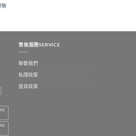
ugh
through
原裝
9
$2199
:
ugh
0
售後服務SERVICE
聯繫我們
私隱政策
退貨政策
INE
INE