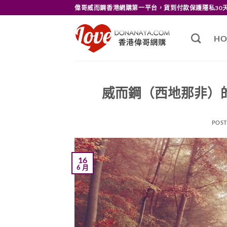
Skip
偉哥威而鋼香港網購第一平台，貨到付款保護隱私30
to
content
HO
威而鋼（西地那非）
POS
16
6 月