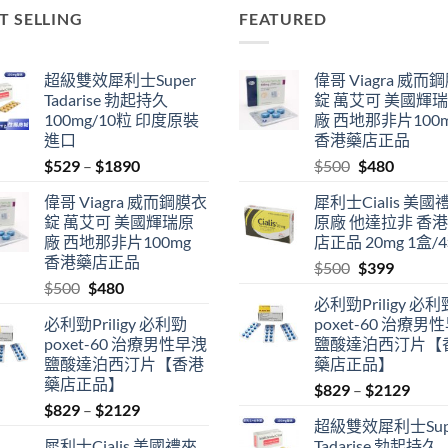
T SELLING
FEATURED
超級雙效犀利士Super
偉哥 Viagra 威而
Tadarise 勃起持久
錠 萬艾可 美國輝
100mg/10粒 印度原裝
廠 西地那非片100
進口
香港藥店正品
Price
Original
Current
$
529
–
$
1890
$
500
$
480
range:
price
price
偉哥 Viagra 威而鋼膜衣
犀利士Cialis 美國
$529
was:
is:
錠 萬艾可 美國輝瑞原
原廠 他達拉非 香
through
$500.
$480.
廠 西地那非片100mg
店正品 20mg 1盒/
$1890
香港藥店正品
Original
Current
$
500
$
399
Original
Current
$
500
$
480
price
price
必利勁Priligy 必利
price
price
was:
is:
必利勁Priligy 必利勁
poxet-60 治療男
was:
is:
$500.
$399.
poxet-60 治療男性早洩
鹽酸達泊西汀片【
$500.
$480.
鹽酸達泊西汀片【香港
藥店正品】
藥店正品】
Price
$
829
–
$
2129
Price
$
829
–
$
2129
range
超級雙效犀利士Sup
range:
$829
犀利士Cialis 美國禮來
Tadarise 勃起持久