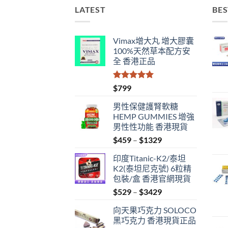
LATEST
BES
Vimax增大丸 增大膠囊
100%天然草本配方安
全 香港正品
評分
5.00
$
799
滿分 5
男性保健護腎軟糖
HEMP GUMMIES 增強
男性性功能 香港現貨
Price
$
459
–
$
1329
range:
印度Titanic-K2/泰坦
$459
K2(泰坦尼克號) 6粒精
through
包裝/盒 香港官網現貨
$1329
Price
$
529
–
$
3429
range:
向天果巧克力 SOLOCO
$529
黑巧克力 香港現貨正品
through