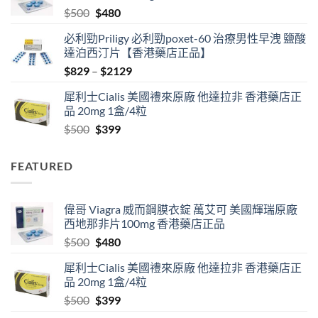
Original
Current
$
500
$
480
$1890
price
price
必利勁Priligy 必利勁poxet-60 治療男性早洩 鹽酸
was:
is:
達泊西汀片【香港藥店正品】
$500.
$480.
Price
$
829
–
$
2129
range:
犀利士Cialis 美國禮來原廠 他達拉非 香港藥店正
$829
品 20mg 1盒/4粒
through
Original
Current
$
500
$
399
$2129
price
price
was:
is:
FEATURED
$500.
$399.
偉哥 Viagra 威而鋼膜衣錠 萬艾可 美國輝瑞原廠
西地那非片100mg 香港藥店正品
Original
Current
$
500
$
480
price
price
犀利士Cialis 美國禮來原廠 他達拉非 香港藥店正
was:
is:
品 20mg 1盒/4粒
$500.
$480.
Original
Current
$
500
$
399
price
price