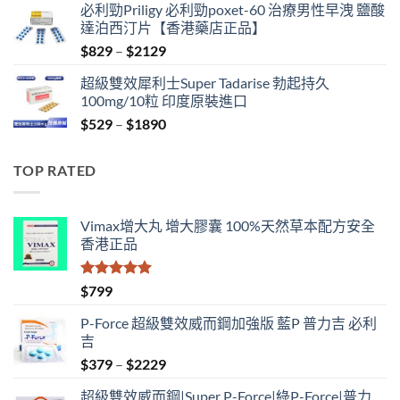
必利勁Priligy 必利勁poxet-60 治療男性早洩 鹽酸
was:
is:
達泊西汀片【香港藥店正品】
$500.
$399.
Price
$
829
–
$
2129
range:
超級雙效犀利士Super Tadarise 勃起持久
$829
100mg/10粒 印度原裝進口
through
Price
$
529
–
$
1890
$2129
range:
$529
TOP RATED
through
$1890
Vimax增大丸 增大膠囊 100%天然草本配方安全
香港正品
評分
5.00
$
799
滿分 5
P-Force 超級雙效威而鋼加強版 藍P 普力吉 必利
吉
Price
$
379
–
$
2229
range:
超級雙效威而鋼|Super P-Force|綠P-Force|普力