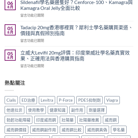
效
錢
Sildenafil學名藥邊隻好？Cenforce-100、Kamagra與
06
威
2026
8 月
Kamagra Oral Jelly全面比較
而
｜
在
留言功能已關閉
鋼
Viagra
〈Sildenafil
與
一
學
必
Tadacip 20mg香港哪裡買？犀利士學名藥購買渠道、
05
粒
名
利
8 月
價錢與真假辨別指南
多
藥
勁
少
在
留言功能已關閉
邊
怎
錢？
〈Tadacip
隻
麼
原
20mg
好？
立威大Levifil 20mg評價：印度樂威壯學名藥真實效
05
選？
廠
香
Cenforce-
8 月
果、正確用法與香港購買指南
2026
與
港
100、
年
學
在
留言功能已關閉
哪
Kamagra
效
名
〈立
裡
與
果、
藥
威
買？
Kamagra
價
購
大
熱點關注
犀
Oral
錢、
買
Levifil
利
Jelly
副
比
20mg
士
全
作
較〉
評
學
面
Cialis
ED治療
Levitra
P-Force
PDE5抑制劑
Viagra
用
中
價：
名
比
全
印
藥
較〉
他達拉非
使用教學
健康知識
副作用
劑量選擇
面
度
購
中
比
樂
買
勃起功能障礙
印度威而鋼
壯陽藥
壯陽藥推薦
威而鋼
較
威
渠
與
壯
威而鋼價錢
威而鋼副作用
威而鋼比較
威而鋼真偽
學名藥
道、
香
學
價
港