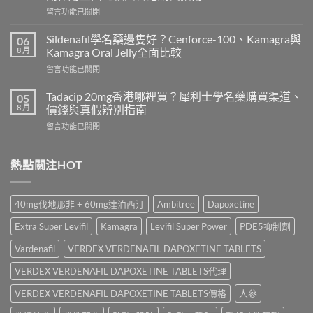
香
在
留言功能已關閉
港
〈雙
價
效
錢
Sildenafil學名藥邊隻好？Cenforce-100、Kamagra與
06
威
2026
8 月
Kamagra Oral Jelly全面比較
而
｜
在
留言功能已關閉
鋼
Viagra
〈Sildenafil
與
一
學
必
Tadacip 20mg香港哪裡買？犀利士學名藥購買渠道、
05
粒
名
利
8 月
價錢與真假辨別指南
多
藥
勁
少
在
留言功能已關閉
邊
怎
錢？
〈Tadacip
隻
麼
原
20mg
好？
選？
廠
香
熱點關注HOT
Cenforce-
2026
與
港
100、
年
學
哪
Kamagra
效
名
裡
與
果、
40mg伐地那非 + 60mg達泊西汀
Ambitree
Dapoxetine
藥
買？
Kamagra
價
購
犀
Oral
錢、
Extra Super Levifil
Kamagra
Levifil Super Power
PDE5抑制劑
買
利
Jelly
副
比
士
全
Vardenafil
VERDEX VERDENAFIL DAPOXETINE TABLETS
作
較〉
學
面
用
中
名
VERDEX VERDENAFIL DAPOXETINE TABLETS代理
比
全
藥
較〉
面
購
VERDEX VERDENAFIL DAPOXETINE TABLETS價格
人參
中
比
買
較