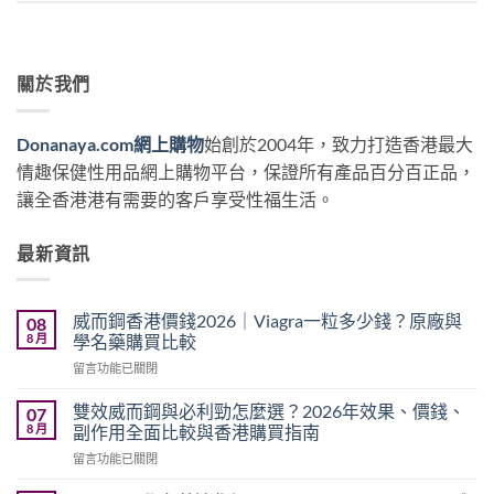
關於我們
Donanaya.com網上購物
始創於2004年，致力打造香港最大
情趣保健性用品網上購物平台，保證所有產品百分百正品，
讓全香港港有需要的客戶享受性福生活。
最新資訊
威而鋼香港價錢2026｜Viagra一粒多少錢？原廠與
08
8 月
學名藥購買比較
在
留言功能已關閉
〈威
而
雙效威而鋼與必利勁怎麼選？2026年效果、價錢、
07
鋼
8 月
副作用全面比較與香港購買指南
香
在
留言功能已關閉
港
〈雙
價