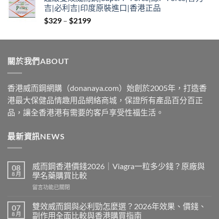
$379
吉|必利吉|印度原裝進口|香港正品
through
Price
$
329
–
$
2199
$2229
range:
$329
through
關於我們ABOUT
$2199
香港威而鋼網購（donanaya.com）始創於2005年，打造香
港最大保健品情趣用品網絡商城，保證所有產品百分百正
品，讓全香港港有需要的客戶享受性福生活。
最新資訊NEWS
威而鋼香港價錢2026｜Viagra一粒多少錢？原廠與
08
8 月
學名藥購買比較
在
留言功能已關閉
〈威
而
雙效威而鋼與必利勁怎麼選？2026年效果、價錢、
07
鋼
8 月
副作用全面比較與香港購買指南