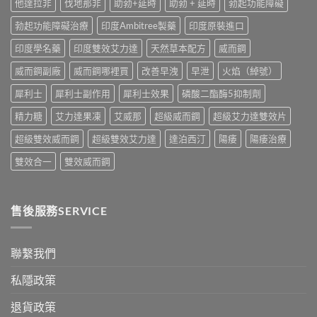
他達拉非
伐地那非
助勃+延時
助勃 + 延時
勃起功能障礙
渠
與
道、
香
勃起功能障礙治療
印度Ambitree製藥
印度原裝進口
價
港
錢
購
印度學名藥
印度雙效艾力達
天然草本配方
威而鋼
與
買
真
指
威而鋼副廠
威而鋼哪裡買
改善早洩
早泄
火焰（綽號）
假
南〉
辨
中
犀利士
犀利士副作用
犀利士效果
磷酸二酯酶5抑制劑
別
指
精力糖
艾力達果凍
艾威那
超級威而鋼
超級艾力達雙效片
南〉
中
超級雙效威而鋼
超級雙效艾力達
達泊西汀
陽痿
陽痿治療
雙效合一
雙效威而鋼
售後服務SERVICE
聯繫我們
私隱政策
退貨政策