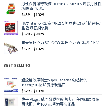
男性保健護腎軟糖 HEMP GUMMIES 增強男性性
功能 香港現貨
Price
$
459
–
$
1329
range:
印度Titanic-K2/泰坦K2(泰坦尼克號) 6粒精包裝/
$459
盒 香港官網現貨
through
Price
$
529
–
$
3429
$1329
range:
向天果巧克力 SOLOCO 黑巧克力 香港現貨正品
$529
Price
$
579
–
$
1329
through
range:
$3429
$579
through
BEST SELLING
$1329
超級雙效犀利士Super Tadarise 勃起持久
100mg/10粒 印度原裝進口
Price
$
529
–
$
1890
range:
偉哥 Viagra 威而鋼膜衣錠 萬艾可 美國輝瑞原廠
$529
西地那非片100mg 香港藥店正品
through