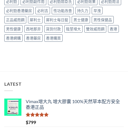
名
必利勁
必利勁副作用
必利勁屈臣氏
必利勁效果
必利勁用法
錢
購
藥
與
買
必利勁香港藥房
必利吉
性功能改善
持久力
早洩
真
真
指
實
假
南〉
正品威而鋼
犀利士
犀利士每日錠
男士健康
男性保健品
效
辨
中
果、
別
男性健康
西地那非
貨到付款
陰莖增大
雙效威而鋼
香港
正
指
確
南〉
香港網購
香港藥房
香港購買
用
中
法
與
香
港
購
買
指
南〉
LATEST
中
Vimax增大丸 增大膠囊 100%天然草本配方安全
香港正品
評分
5.00
$
799
滿分 5