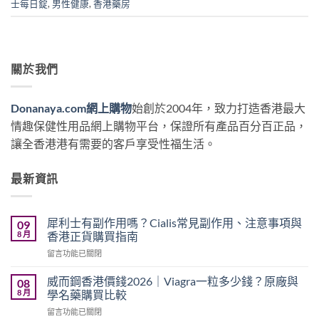
士每日錠
,
男性健康
,
香港藥房
關於我們
Donanaya.com網上購物
始創於2004年，致力打造香港最大
情趣保健性用品網上購物平台，保證所有產品百分百正品，
讓全香港港有需要的客戶享受性福生活。
最新資訊
犀利士有副作用嗎？Cialis常見副作用、注意事項與
09
8 月
香港正貨購買指南
在
留言功能已關閉
〈犀
利
威而鋼香港價錢2026｜Viagra一粒多少錢？原廠與
08
士
8 月
學名藥購買比較
有
在
留言功能已關閉
副