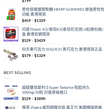
$
799
滿分 5
男性保健護腎軟糖 HEMP GUMMIES 增強男性性
功能 香港現貨
Price
$
459
–
$
1329
range:
印度Titanic-K2/泰坦K2(泰坦尼克號) 6粒精包裝/
$459
盒 香港官網現貨
through
Price
$
529
–
$
3429
$1329
range:
向天果巧克力 SOLOCO 黑巧克力 香港現貨正品
$529
Price
$
579
–
$
1329
through
range:
$3429
$579
through
BEST SELLING
$1329
超級雙效犀利士Super Tadarise 勃起持久
100mg/10粒 印度原裝進口
Price
$
529
–
$
1890
range:
偉哥 Viagra 威而鋼膜衣錠 萬艾可 美國輝瑞原廠
$529