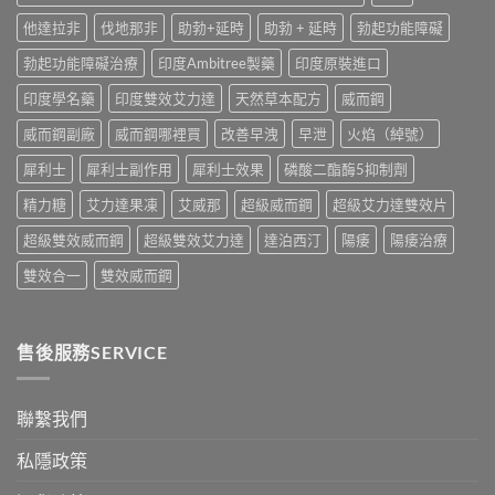
全
作
較〉
他達拉非
伐地那非
助勃+延時
助勃 + 延時
勃起功能障礙
面
用
中
比
全
勃起功能障礙治療
印度Ambitree製藥
印度原裝進口
較〉
面
中
比
印度學名藥
印度雙效艾力達
天然草本配方
威而鋼
較
與
威而鋼副廠
威而鋼哪裡買
改善早洩
早泄
火焰（綽號）
香
港
犀利士
犀利士副作用
犀利士效果
磷酸二酯酶5抑制劑
購
買
精力糖
艾力達果凍
艾威那
超級威而鋼
超級艾力達雙效片
指
南〉
超級雙效威而鋼
超級雙效艾力達
達泊西汀
陽痿
陽痿治療
中
雙效合一
雙效威而鋼
售後服務SERVICE
聯繫我們
私隱政策