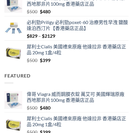
西地那非片100mg 香港藥店正品
through
Original
Current
$
500
$
480
$1890
price
price
必利勁Priligy 必利勁poxet-60 治療男性早洩 鹽酸
was:
is:
達泊西汀片【香港藥店正品】
$500.
$480.
Price
$
829
–
$
2129
range:
犀利士Cialis 美國禮來原廠 他達拉非 香港藥店正
$829
品 20mg 1盒/4粒
through
Original
Current
$
500
$
399
$2129
price
price
was:
is:
FEATURED
$500.
$399.
偉哥 Viagra 威而鋼膜衣錠 萬艾可 美國輝瑞原廠
西地那非片100mg 香港藥店正品
Original
Current
$
500
$
480
price
price
犀利士Cialis 美國禮來原廠 他達拉非 香港藥店正
was:
is:
品 20mg 1盒/4粒
$500.
$480.
Original
Current
$
500
$
399