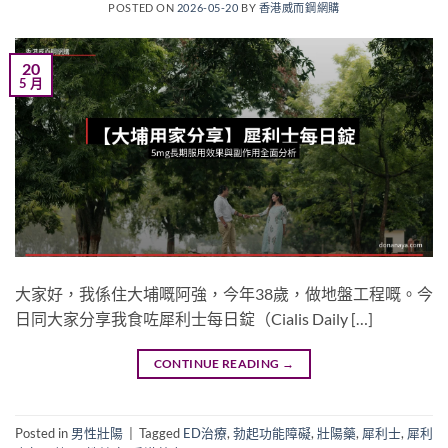
POSTED ON
2026-05-20
BY
香港威而鋼網購
20
5 月
大家好，我係住大埔嘅阿強，今年38歲，做地盤工程嘅。今
日同大家分享我食咗犀利士每日錠（Cialis Daily […]
CONTINUE READING
→
Posted in
男性壯陽
|
Tagged
ED治療
,
勃起功能障礙
,
壯陽藥
,
犀利士
,
犀利