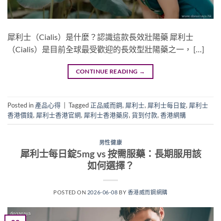
犀利士（Cialis）是什麼？認識這款長效壯陽藥 犀利士
（Cialis）是目前全球最受歡迎的長效型壯陽藥之一， […]
CONTINUE READING
→
Posted in
產品心得
|
Tagged
正品威而鋼
,
犀利士
,
犀利士每日錠
,
犀利士
香港價錢
,
犀利士香港官網
,
犀利士香港藥房
,
貨到付款
,
香港網購
男性健康
犀利士每日錠5mg vs 按需服藥：長期服用該
如何選擇？
POSTED ON
2026-06-08
BY
香港威而鋼網購