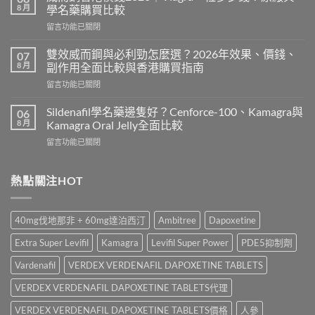
士
8 月
學名藥購買比較
有
在
留言功能已關閉
副
〈威
作
而
用
雙效威而鋼與必利勁怎麼選？2026年效果、價錢、
07
鋼
嗎？
8 月
副作用全面比較與香港購買指南
香
Cialis
在
留言功能已關閉
港
常
〈雙
價
見
效
錢
Sildenafil學名藥邊隻好？Cenforce-100、Kamagra與
06
副
威
2026
8 月
Kamagra Oral Jelly全面比較
作
而
｜
用、
在
留言功能已關閉
鋼
Viagra
注
〈Sildenafil
與
一
意
學
必
粒
事
名
熱點關注HOT
利
多
項
藥
勁
少
與
邊
怎
錢？
香
隻
麼
原
40mg伐地那非 + 60mg達泊西汀
Ambitree
Dapoxetine
港
好？
選？
廠
正
Cenforce-
2026
與
Extra Super Levifil
Kamagra
Levifil Super Power
PDE5抑制劑
貨
100、
年
學
購
Kamagra
效
Vardenafil
VERDEX VERDENAFIL DAPOXETINE TABLETS
名
買
與
果、
藥
指
Kamagra
VERDEX VERDENAFIL DAPOXETINE TABLETS代理
價
購
南〉
Oral
錢、
買
中
Jelly
VERDEX VERDENAFIL DAPOXETINE TABLETS價格
人參
副
比