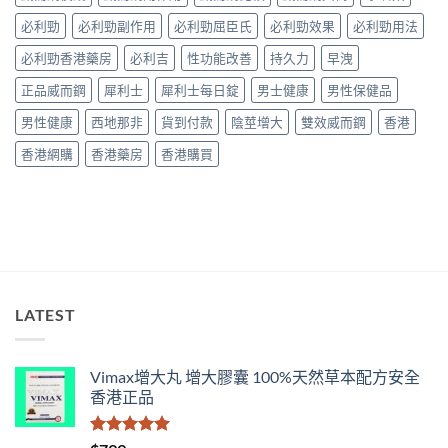
藥
較〉
面
購
必利勁
必利勁副作用
必利勁屈臣氏
必利勁效果
必利勁用法
中
比
買
較
必利勁香港藥房
必利吉
性功能改善
持久力
早洩
渠
與
道、
香
正品威而鋼
犀利士
犀利士每日錠
男士健康
男性保健品
價
港
錢
購
男性健康
西地那非
貨到付款
陰莖增大
雙效威而鋼
香港
與
買
真
指
香港網購
香港藥房
香港購買
假
南〉
辨
中
別
指
南〉
中
LATEST
Vimax增大丸 增大膠囊 100%天然草本配方安全
香港正品
評分
5.00