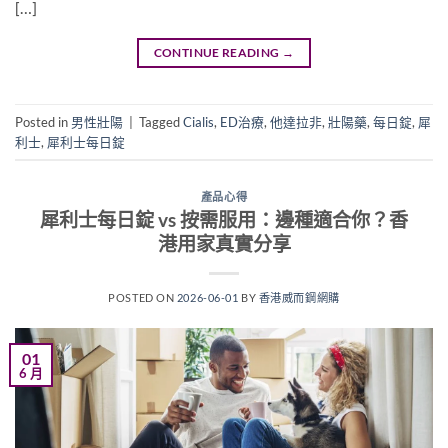
[…]
CONTINUE READING
→
Posted in
男性壯陽
|
Tagged
Cialis
,
ED治療
,
他達拉非
,
壯陽藥
,
每日錠
,
犀
利士
,
犀利士每日錠
產品心得
犀利士每日錠 vs 按需服用：邊種適合你？香
港用家真實分享
POSTED ON
2026-06-01
BY
香港威而鋼網購
01
6 月