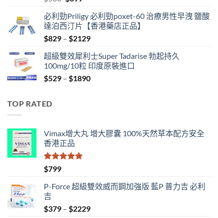
price
price
必利勁Priligy 必利勁poxet-60 治療男性早洩 鹽酸
was:
is:
達泊西汀片【香港藥店正品】
$500.
$399.
Price
$
829
–
$
2129
range:
超級雙效犀利士Super Tadarise 勃起持久
$829
100mg/10粒 印度原裝進口
through
Price
$
529
–
$
1890
$2129
range:
$529
TOP RATED
through
$1890
Vimax增大丸 增大膠囊 100%天然草本配方安全
香港正品
評分
5.00
$
799
滿分 5
P-Force 超級雙效威而鋼加強版 藍P 普力吉 必利
吉
Price
$
379
–
$
2229