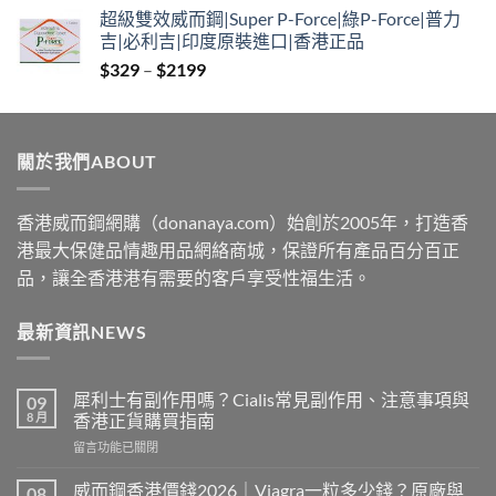
range:
超級雙效威而鋼|Super P-Force|綠P-Force|普力
$379
吉|必利吉|印度原裝進口|香港正品
through
Price
$
329
–
$
2199
$2229
range:
$329
through
關於我們ABOUT
$2199
香港威而鋼網購（donanaya.com）始創於2005年，打造香
港最大保健品情趣用品網絡商城，保證所有產品百分百正
品，讓全香港港有需要的客戶享受性福生活。
最新資訊NEWS
犀利士有副作用嗎？Cialis常見副作用、注意事項與
09
8 月
香港正貨購買指南
在
留言功能已關閉
〈犀
利
威而鋼香港價錢2026｜Viagra一粒多少錢？原廠與
08