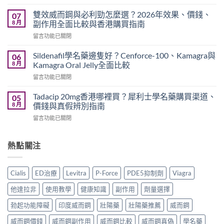
〈威
作
而
用
雙效威而鋼與必利勁怎麼選？2026年效果、價錢、
07
鋼
嗎？
8 月
副作用全面比較與香港購買指南
香
Cialis
在
留言功能已關閉
港
常
〈雙
價
見
效
錢
Sildenafil學名藥邊隻好？Cenforce-100、Kamagra與
06
副
威
2026
8 月
Kamagra Oral Jelly全面比較
作
而
｜
用、
在
留言功能已關閉
鋼
Viagra
注
〈Sildenafil
與
一
意
學
必
Tadacip 20mg香港哪裡買？犀利士學名藥購買渠道、
05
粒
事
名
利
8 月
價錢與真假辨別指南
多
項
藥
勁
少
與
在
留言功能已關閉
邊
怎
錢？
香
〈Tadacip
隻
麼
原
港
20mg
好？
選？
廠
正
香
熱點關注
Cenforce-
2026
與
貨
港
100、
年
學
購
哪
Kamagra
效
名
買
裡
與
果、
Cialis
ED治療
Levitra
P-Force
PDE5抑制劑
Viagra
藥
指
買？
Kamagra
價
購
南〉
犀
Oral
錢、
他達拉非
使用教學
健康知識
副作用
劑量選擇
買
中
利
Jelly
副
比
士
全
勃起功能障礙
印度威而鋼
壯陽藥
壯陽藥推薦
威而鋼
作
較〉
學
面
用
中
名
威而鋼價錢
威而鋼副作用
威而鋼比較
威而鋼真偽
學名藥
比
全