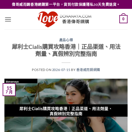
Skip
偉哥威而鋼香港網購第一平台，貨到付款保護隱私30天免費退貨。
to
content
0
產品心得
犀利士Cialis購買攻略香港｜正品渠道、用法
劑量、真假辨別完整指南
POSTED ON
2026-07-15
BY
香港威而鋼網購
15
7 月