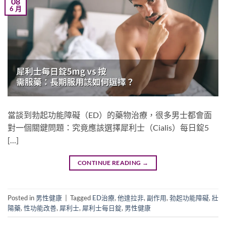
08
6 月
當談到勃起功能障礙（ED）的藥物治療，很多男士都會面
對一個關鍵問題：究竟應該選擇犀利士（Cialis）每日錠5
[…]
CONTINUE READING
→
Posted in
男性健康
|
Tagged
ED治療
,
他達拉非
,
副作用
,
勃起功能障礙
,
壯
陽藥
,
性功能改善
,
犀利士
,
犀利士每日錠
,
男性健康