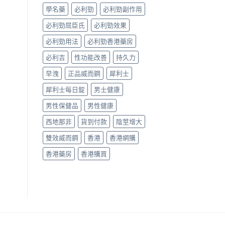
確
學名藥
必利勁
必利勁副作用
用
法
必利勁屈臣氏
必利勁效果
與
香
必利勁用法
必利勁香港藥房
港
購
必利吉
性功能改善
持久力
買
指
早洩
正品威而鋼
犀利士
南〉
犀利士每日錠
男士健康
中
男性保健品
男性健康
西地那非
貨到付款
陰莖增大
雙效威而鋼
香港
香港網購
香港藥房
香港購買