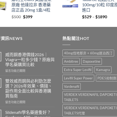
$829
thro
原廠 他達拉非 香港藥
100mg/10粒 印度
through
$212
店正品 20mg 1盒/4粒
進口
$2129
Original
Current
Price
$
500
$
399
$
529
–
$
1890
price
price
range
was:
is:
$529
$500.
$399.
thro
資訊NEWS
熱點關注HOT
$189
40mg伐地那非 + 60mg達泊西汀
威而鋼香港價錢2026｜
Viagra一粒多少錢？原廠與
Ambitree
Dapoxetine
學名藥購買比較
Extra Super Levifil
Kamagra
在
留言功能已關閉
〈威
Levifil Super Power
PDE5抑制劑
而
雙效威而鋼與必利勁怎麼
鋼
選？2026年效果、價錢、
Vardenafil
香
副作用全面比較與香港購
港
VERDEX VERDENAFIL DAPOXET
買指南
價
TABLETS
錢
在
留言功能已關閉
2026
〈雙
VERDEX VERDENAFIL DAPOXET
｜
效
Sildenafil學名藥邊隻好？
TABLETS代理
Viagra
威