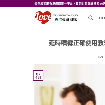
Skip
偉哥威而鋼香港網購第一平台，貨到付款保護隱私30
to
content
HO
延時噴霧正確使用教
POS
07
6 月