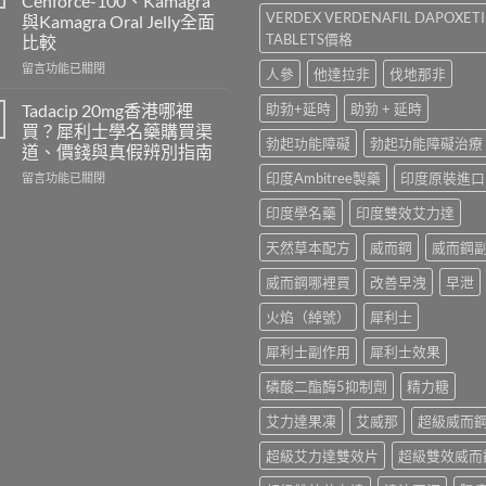
Cenforce-100、Kamagra
一
而
VERDEX VERDENAFIL DAPOXET
與Kamagra Oral Jelly全面
粒
鋼
TABLETS價格
比較
多
與
少
必
在
留言功能已關閉
人參
他達拉非
伐地那非
錢？
利
〈Sildenafil
原
勁
學
Tadacip 20mg香港哪裡
助勃+延時
助勃 + 延時
廠
怎
名
買？犀利士學名藥購買渠
與
麼
藥
勃起功能障礙
勃起功能障礙治療
道、價錢與真假辨別指南
學
選？
邊
名
2026
在
印度Ambitree製藥
印度原裝進口
隻
留言功能已關閉
藥
年
〈Tadacip
好？
印度學名藥
印度雙效艾力達
購
效
20mg
Cenforce-
買
果、
香
100、
天然草本配方
威而鋼
威而鋼
比
價
港
Kamagra
較〉
錢、
哪
與
威而鋼哪裡買
改善早洩
早泄
中
副
裡
Kamagra
作
買？
Oral
火焰（綽號）
犀利士
用
犀
Jelly
全
利
全
犀利士副作用
犀利士效果
面
士
面
比
學
比
磷酸二酯酶5抑制劑
精力糖
較
名
較〉
與
藥
中
艾力達果凍
艾威那
超級威而
香
購
港
買
超級艾力達雙效片
超級雙效威而
購
渠