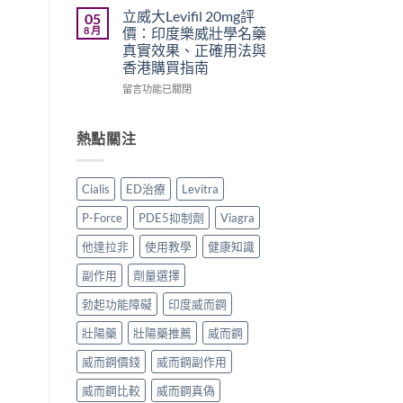
買
果、
100、
20mg
立威大Levifil 20mg評
05
比
價
Kamagra
香
8 月
價：印度樂威壯學名藥
較〉
錢、
與
港
真實效果、正確用法與
中
副
Kamagra
哪
香港購買指南
作
Oral
裡
用
Jelly
買？
在
留言功能已關閉
全
全
犀
〈立
面
面
利
威
比
比
士
大
熱點關注
較
較〉
學
Levifil
與
中
名
20mg
香
藥
評
Cialis
ED治療
Levitra
港
購
價：
購
買
印
P-Force
PDE5抑制劑
Viagra
買
渠
度
指
道、
樂
他達拉非
使用教學
健康知識
南〉
價
威
中
錢
壯
副作用
劑量選擇
與
學
真
名
勃起功能障礙
印度威而鋼
假
藥
壯陽藥
壯陽藥推薦
威而鋼
辨
真
別
實
威而鋼價錢
威而鋼副作用
指
效
南〉
果、
威而鋼比較
威而鋼真偽
中
正