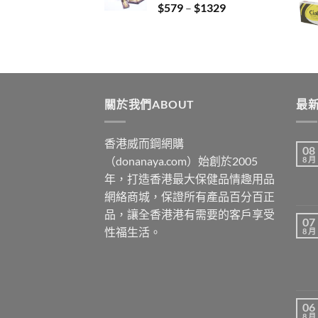
Price
$
579
–
$
1329
$3429
range:
$579
through
$1329
關於我們ABOUT
最新
香港威而鋼網購
08
（donanaya.com）始創於2005
8 月
年，打造香港最大保健品情趣用品
網絡商城，保證所有產品百分百正
品，讓全香港港有需要的客戶享受
07
性福生活。
8 月
06
8 月