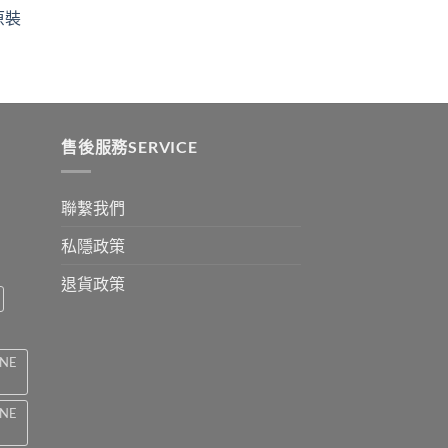
ugh
through
原裝
9
$2199
:
ugh
0
售後服務SERVICE
聯繫我們
私隱政策
退貨政策
INE
INE