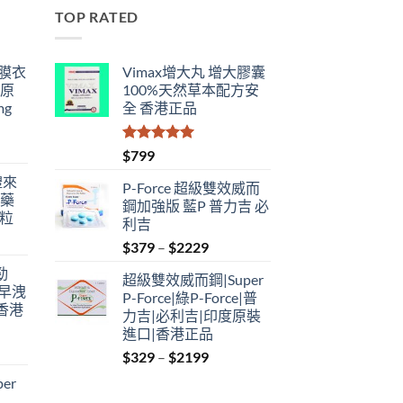
TOP RATED
鋼膜衣
Vimax增大丸 增大膠囊
瑞原
100%天然草本配方安
mg
全 香港正品
評分
5.00
$
799
滿分 5
禮來
P-Force 超級雙效威而
港藥
鋼加強版 藍P 普力吉 必
4粒
利吉
Price
$
379
–
$
2229
range:
勁
超級雙效威而鋼|Super
$379
性早洩
P-Force|綠P-Force|普
through
香港
力吉|必利吉|印度原裝
$2229
進口|香港正品
Price
$
329
–
$
2199
:
range:
er
$329