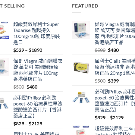
T SELLING
FEATURED
超級雙效犀利士Super
偉哥 Viagra 威而
Tadarise 勃起持久
錠 萬艾可 美國輝
100mg/10粒 印度原裝
廠 西地那非片100
進口
香港藥店正品
Price
Original
Current
$
529
–
$
1890
$
500
$
480
range:
price
price
偉哥 Viagra 威而鋼膜衣
犀利士Cialis 美國
$529
was:
is:
錠 萬艾可 美國輝瑞原
原廠 他達拉非 香
through
$500.
$480.
廠 西地那非片100mg
店正品 20mg 1盒/
$1890
香港藥店正品
Original
Current
$
500
$
399
Original
Current
$
500
$
480
price
price
必利勁Priligy 必利
price
price
was:
is:
必利勁Priligy 必利勁
poxet-60 治療男
was:
is:
$500.
$399.
poxet-60 治療男性早洩
鹽酸達泊西汀片【
$500.
$480.
鹽酸達泊西汀片【香港
藥店正品】
藥店正品】
Price
$
829
–
$
2129
Price
$
829
–
$
2129
range
超級雙效犀利士Sup
range:
$829
犀利士Cialis 美國禮來
Tadarise 勃起持久