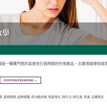
霧是一種專門用於延長性行為時間的外用產品，主要透過降低陰
CONTINUE READING
→
學
,
延時噴劑
,
延時噴霧
,
性功能改善
,
性愛持久
,
持久力
,
持久液
,
早洩
,
正確用法