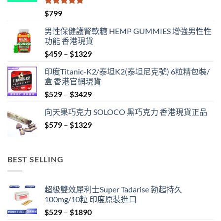
評分
5.00
$
799
滿分 5
男性保健護腎軟糖 HEMP GUMMIES 增強男性性
功能 香港現貨
Price
$
459
–
$
1329
range:
印度Titanic-K2/泰坦K2(泰坦尼克號) 6粒精包裝/
$459
盒 香港官網現貨
through
Price
$
529
–
$
3429
$1329
range:
向天果巧克力 SOLOCO 黑巧克力 香港現貨正品
$529
Price
$
579
–
$
1329
through
range:
$3429
$579
through
BEST SELLING
$1329
超級雙效犀利士Super Tadarise 勃起持久
100mg/10粒 印度原裝進口
Price
$
529
–
$
1890