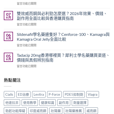
在
留言功能已關閉
副
〈威
作
而
用
雙效威而鋼與必利勁怎麼選？2026年效果、價錢、
07
鋼
嗎？
8 月
副作用全面比較與香港購買指南
香
Cialis
在
留言功能已關閉
港
常
〈雙
價
見
效
錢
Sildenafil學名藥邊隻好？Cenforce-100、Kamagra與
06
副
威
2026
8 月
Kamagra Oral Jelly全面比較
作
而
｜
用、
在
留言功能已關閉
鋼
Viagra
注
〈Sildenafil
與
一
意
學
必
Tadacip 20mg香港哪裡買？犀利士學名藥購買渠道、
05
粒
事
名
利
8 月
價錢與真假辨別指南
多
項
藥
勁
少
與
在
留言功能已關閉
邊
怎
錢？
香
〈Tadacip
隻
麼
原
港
20mg
好？
選？
廠
正
香
熱點關注
Cenforce-
2026
與
貨
港
100、
年
學
購
哪
Kamagra
效
名
買
裡
與
果、
Cialis
ED治療
Levitra
P-Force
PDE5抑制劑
Viagra
藥
指
買？
Kamagra
價
購
南〉
犀
Oral
錢、
他達拉非
使用教學
健康知識
副作用
劑量選擇
買
中
利
Jelly
副
比
士
全
勃起功能障礙
印度威而鋼
壯陽藥
壯陽藥推薦
威而鋼
作
較〉
學