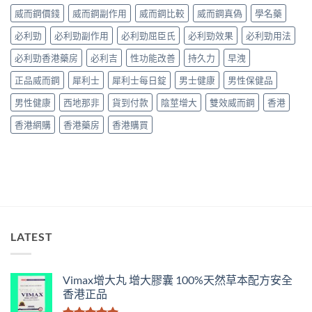
面
用
中
名
威而鋼價錢
威而鋼副作用
威而鋼比較
威而鋼真偽
學名藥
比
全
藥
較〉
面
購
必利勁
必利勁副作用
必利勁屈臣氏
必利勁效果
必利勁用法
中
比
買
較
必利勁香港藥房
必利吉
性功能改善
持久力
早洩
渠
與
道、
香
正品威而鋼
犀利士
犀利士每日錠
男士健康
男性保健品
價
港
錢
購
男性健康
西地那非
貨到付款
陰莖增大
雙效威而鋼
香港
與
買
真
指
香港網購
香港藥房
香港購買
假
南〉
辨
中
別
指
南〉
中
LATEST
Vimax增大丸 增大膠囊 100%天然草本配方安全
香港正品