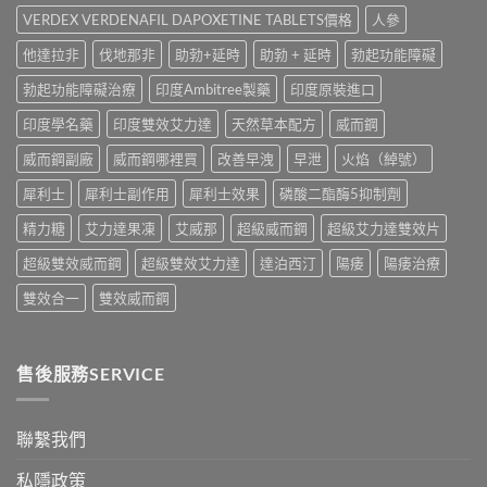
錢、
買
中
Jelly
VERDEX VERDENAFIL DAPOXETINE TABLETS價格
人參
副
比
全
作
較〉
他達拉非
伐地那非
助勃+延時
助勃 + 延時
勃起功能障礙
面
用
中
比
全
勃起功能障礙治療
印度Ambitree製藥
印度原裝進口
較〉
面
中
比
印度學名藥
印度雙效艾力達
天然草本配方
威而鋼
較
與
威而鋼副廠
威而鋼哪裡買
改善早洩
早泄
火焰（綽號）
香
港
犀利士
犀利士副作用
犀利士效果
磷酸二酯酶5抑制劑
購
買
精力糖
艾力達果凍
艾威那
超級威而鋼
超級艾力達雙效片
指
南〉
超級雙效威而鋼
超級雙效艾力達
達泊西汀
陽痿
陽痿治療
中
雙效合一
雙效威而鋼
售後服務SERVICE
聯繫我們
私隱政策