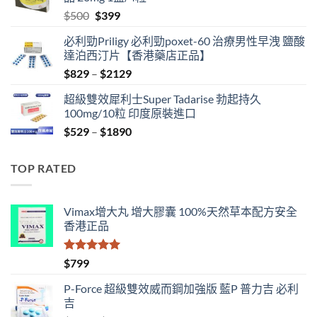
$500.
$480.
Original
Current
$
500
$
399
price
price
必利勁Priligy 必利勁poxet-60 治療男性早洩 鹽酸
was:
is:
達泊西汀片【香港藥店正品】
$500.
$399.
Price
$
829
–
$
2129
range:
超級雙效犀利士Super Tadarise 勃起持久
$829
100mg/10粒 印度原裝進口
through
Price
$
529
–
$
1890
$2129
range:
$529
TOP RATED
through
$1890
Vimax增大丸 增大膠囊 100%天然草本配方安全
香港正品
評分
5.00
$
799
滿分 5
P-Force 超級雙效威而鋼加強版 藍P 普力吉 必利
吉