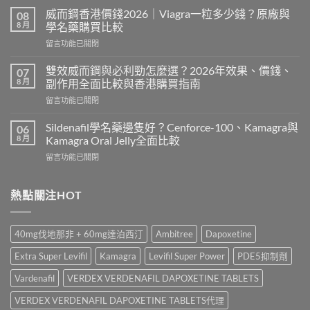
利
威而鋼香港價錢2026｜Viagra一粒多少錢？原廠與
08
士
8 月
學名藥購買比較
有
在
留言功能已關閉
副
〈威
作
而
用
雙效威而鋼與必利勁怎麼選？2026年效果、價錢、
07
鋼
嗎？
8 月
副作用全面比較與香港購買指南
香
Cialis
在
留言功能已關閉
港
常
〈雙
價
見
效
錢
Sildenafil學名藥邊隻好？Cenforce-100、Kamagra與
06
副
威
2026
8 月
Kamagra Oral Jelly全面比較
作
而
｜
用、
在
留言功能已關閉
鋼
Viagra
注
〈Sildenafil
與
一
意
學
必
粒
事
名
熱點關注HOT
利
多
項
藥
勁
少
與
邊
怎
錢？
香
隻
麼
原
40mg伐地那非 + 60mg達泊西汀
Ambitree
Dapoxetine
港
好？
選？
廠
正
Cenforce-
2026
與
Extra Super Levifil
Kamagra
Levifil Super Power
PDE5抑制劑
貨
100、
年
學
購
Kamagra
效
Vardenafil
VERDEX VERDENAFIL DAPOXETINE TABLETS
名
買
與
果、
藥
指
Kamagra
VERDEX VERDENAFIL DAPOXETINE TABLETS代理
價
購
南〉
Oral