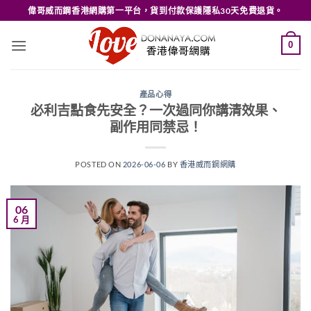
Skip
偉哥威而鋼香港網購第一平台，貨到付款保護隱私30天免費退貨。
to
content
0
產品心得
必利吉點食先安全？一次過同你講清效果、
副作用同禁忌！
POSTED ON
2026-06-06
BY
香港威而鋼網購
06
6 月