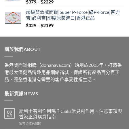
Price
$
379
–
$
2229
range:
超級雙效威而鋼|Super P-Force|綠P-Force|普力
$379
吉|必利吉|印度原裝進口|香港正品
through
Price
$
329
–
$
2199
$2229
range:
$329
through
關於我們ABOUT
$2199
香港威而鋼網購（donanaya.com）始創於2005年，打造香
港最大保健品情趣用品網絡商城，保證所有產品百分百正
品，讓全香港港有需要的客戶享受性福生活。
最新資訊NEWS
犀利士有副作用嗎？Cialis常見副作用、注意事項與
09
8 月
香港正貨購買指南
在
留言功能已關閉
〈犀