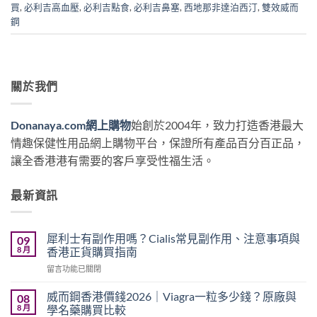
買
,
必利吉高血壓
,
必利吉點食
,
必利吉鼻塞
,
西地那非達泊西汀
,
雙效威而
鋼
關於我們
Donanaya.com網上購物
始創於2004年，致力打造香港最大
情趣保健性用品網上購物平台，保證所有產品百分百正品，
讓全香港港有需要的客戶享受性福生活。
最新資訊
犀利士有副作用嗎？Cialis常見副作用、注意事項與
09
8 月
香港正貨購買指南
在
留言功能已關閉
〈犀
利
威而鋼香港價錢2026｜Viagra一粒多少錢？原廠與
08
士
8 月
學名藥購買比較
有