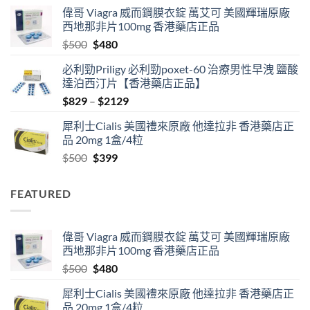
range:
偉哥 Viagra 威而鋼膜衣錠 萬艾可 美國輝瑞原廠
$529
西地那非片100mg 香港藥店正品
through
Original
Current
$
500
$
480
$1890
price
price
必利勁Priligy 必利勁poxet-60 治療男性早洩 鹽酸
was:
is:
達泊西汀片【香港藥店正品】
$500.
$480.
Price
$
829
–
$
2129
range:
犀利士Cialis 美國禮來原廠 他達拉非 香港藥店正
$829
品 20mg 1盒/4粒
through
Original
Current
$
500
$
399
$2129
price
price
was:
is:
FEATURED
$500.
$399.
偉哥 Viagra 威而鋼膜衣錠 萬艾可 美國輝瑞原廠
西地那非片100mg 香港藥店正品
Original
Current
$
500
$
480
price
price
犀利士Cialis 美國禮來原廠 他達拉非 香港藥店正
was:
is:
品 20mg 1盒/4粒