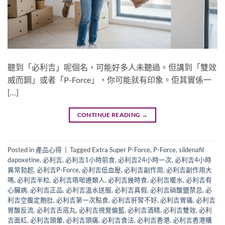
聽到「必利吉」呢個名，可能好多人未聽過。但講到「雙效
威而鋼」或者「P-Force」，你可能就有印象。佢其實係一
[…]
CONTINUE READING
→
Posted in
產品心得
|
Tagged
Extra Super P-Force
,
P-Force
,
sildenafil
dapoxetine
,
必利吉
,
必利吉1小時前食
,
必利吉24小時一次
,
必利吉4小時
異常勃起
,
必利吉P-Force
,
必利吉低血壓
,
必利吉副作用
,
必利吉副作用大
嗎
,
必利吉半粒
,
必利吉唔啱邊類人
,
必利吉幾時食
,
必利吉暖水
,
必利吉有
心臟病
,
必利吉正品
,
必利吉溫水送服
,
必利吉真假
,
必利吉硝酸鹽禁忌
,
必
利吉空腹定飽肚
,
必利吉第一次點食
,
必利吉肝腎不好
,
必利吉胃痛
,
必利吉
胃酸反流
,
必利吉舌底丸
,
必利吉視覺偏藍
,
必利吉酒精
,
必利吉雙效
,
必利
吉面紅
,
必利吉頭暈
,
必利吉頭痛
,
必利吉食法
,
必利吉香港
,
必利吉香港購