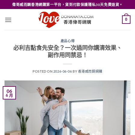
Skip
偉哥威而鋼香港網購第一平台，貨到付款保護隱私30天免費退貨。
to
content
0
產品心得
必利吉點食先安全？一次過同你講清效果、
副作用同禁忌！
POSTED ON
2026-06-06
BY
香港威而鋼網購
06
6 月