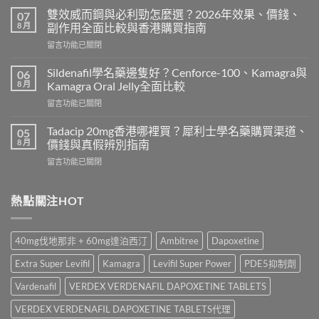
而
雙效威而鋼與必利勁怎麼選？2026年效果、價錢、
07
鋼
8 月
副作用全面比較與香港購買指南
香
在
留言功能已關閉
港
〈雙
價
效
錢
Sildenafil學名藥邊隻好？Cenforce-100、Kamagra與
06
威
2026
8 月
Kamagra Oral Jelly全面比較
而
｜
在
留言功能已關閉
鋼
Viagra
〈Sildenafil
與
一
學
必
Tadacip 20mg香港哪裡買？犀利士學名藥購買渠道、
05
粒
名
利
8 月
價錢與真假辨別指南
多
藥
勁
少
在
留言功能已關閉
邊
怎
錢？
〈Tadacip
隻
麼
原
20mg
好？
選？
廠
香
熱點關注HOT
Cenforce-
2026
與
港
100、
年
學
哪
Kamagra
效
名
裡
與
果、
40mg伐地那非 + 60mg達泊西汀
Ambitree
Dapoxetine
藥
買？
Kamagra
價
購
犀
Oral
錢、
Extra Super Levifil
Kamagra
Levifil Super Power
PDE5抑制劑
買
利
Jelly
副
比
士
全
Vardenafil
VERDEX VERDENAFIL DAPOXETINE TABLETS
作
較〉
學
面
用
中
名
VERDEX VERDENAFIL DAPOXETINE TABLETS代理
比
全
藥