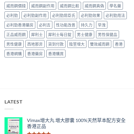
渠
與
壯
威而鋼價錢
威而鋼副作用
威而鋼比較
威而鋼真偽
學名藥
道、
香
學
價
港
名
必利勁
必利勁副作用
必利勁屈臣氏
必利勁效果
必利勁用法
錢
購
藥
與
買
必利勁香港藥房
必利吉
性功能改善
持久力
早洩
真
真
指
實
假
南〉
正品威而鋼
犀利士
犀利士每日錠
男士健康
男性保健品
效
辨
中
果、
別
男性健康
西地那非
貨到付款
陰莖增大
雙效威而鋼
香港
正
指
確
南〉
香港網購
香港藥房
香港購買
用
中
法
與
香
港
購
買
指
南〉
LATEST
中
Vimax增大丸 增大膠囊 100%天然草本配方安全
香港正品