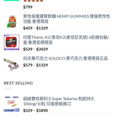
評分
5.00
$
799
滿分 5
男性保健護腎軟糖 HEMP GUMMIES 增強男性性
功能 香港現貨
Price
$
459
–
$
1329
range:
印度Titanic-K2/泰坦K2(泰坦尼克號) 6粒精包裝/
$459
盒 香港官網現貨
through
Price
$
529
–
$
3429
$1329
range:
向天果巧克力 SOLOCO 黑巧克力 香港現貨正品
$529
Price
$
579
–
$
1329
through
range:
$3429
$579
through
BEST SELLING
$1329
超級雙效犀利士Super Tadarise 勃起持久
100mg/10粒 印度原裝進口
Price
$
529
–
$
1890