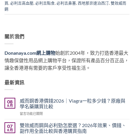
買
,
必利吉高血壓
,
必利吉點食
,
必利吉鼻塞
,
西地那非達泊西汀
,
雙效威而
鋼
關於我們
Donanaya.com網上購物
始創於2004年，致力打造香港最大
情趣保健性用品網上購物平台，保證所有產品百分百正品，
讓全香港港有需要的客戶享受性福生活。
最新資訊
威而鋼香港價錢2026｜Viagra一粒多少錢？原廠與
08
8 月
學名藥購買比較
在
留言功能已關閉
〈威
而
雙效威而鋼與必利勁怎麼選？2026年效果、價錢、
07
鋼
8 月
副作用全面比較與香港購買指南
香