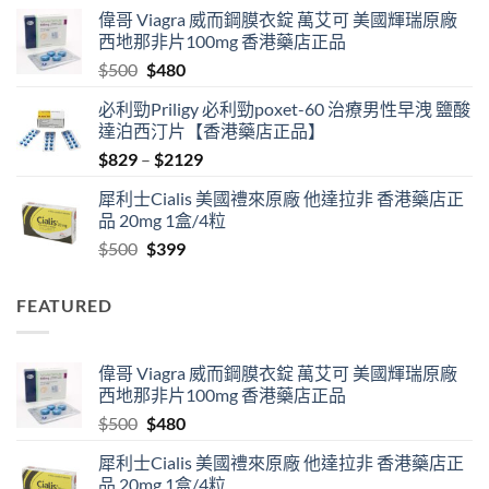
range:
偉哥 Viagra 威而鋼膜衣錠 萬艾可 美國輝瑞原廠
$529
西地那非片100mg 香港藥店正品
through
Original
Current
$
500
$
480
$1890
price
price
必利勁Priligy 必利勁poxet-60 治療男性早洩 鹽酸
was:
is:
達泊西汀片【香港藥店正品】
$500.
$480.
Price
$
829
–
$
2129
range:
犀利士Cialis 美國禮來原廠 他達拉非 香港藥店正
$829
品 20mg 1盒/4粒
through
Original
Current
$
500
$
399
$2129
price
price
was:
is:
FEATURED
$500.
$399.
偉哥 Viagra 威而鋼膜衣錠 萬艾可 美國輝瑞原廠
西地那非片100mg 香港藥店正品
Original
Current
$
500
$
480
price
price
犀利士Cialis 美國禮來原廠 他達拉非 香港藥店正
was:
is:
品 20mg 1盒/4粒