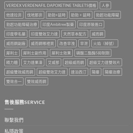
較〉
面
購
VERDEX VERDENAFIL DAPOXETINE TABLETS價格
人參
中
比
買
較
他達拉非
伐地那非
助勃+延時
助勃 + 延時
勃起功能障礙
渠
與
道、
香
勃起功能障礙治療
印度Ambitree製藥
印度原裝進口
價
港
錢
購
印度學名藥
印度雙效艾力達
天然草本配方
威而鋼
與
買
真
指
威而鋼副廠
威而鋼哪裡買
改善早洩
早泄
火焰（綽號）
假
南〉
辨
中
犀利士
犀利士副作用
犀利士效果
磷酸二酯酶5抑制劑
別
指
精力糖
艾力達果凍
艾威那
超級威而鋼
超級艾力達雙效片
南〉
中
超級雙效威而鋼
超級雙效艾力達
達泊西汀
陽痿
陽痿治療
雙效合一
雙效威而鋼
售後服務SERVICE
聯繫我們
私隱政策