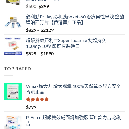
$500.
$480.
Original
Current
$
500
$
399
price
price
必利勁Priligy 必利勁poxet-60 治療男性早洩 鹽酸
was:
is:
達泊西汀片【香港藥店正品】
$500.
$399.
Price
$
829
–
$
2129
range:
超級雙效犀利士Super Tadarise 勃起持久
$829
100mg/10粒 印度原裝進口
through
Price
$
529
–
$
1890
$2129
range:
$529
TOP RATED
through
$1890
Vimax增大丸 增大膠囊 100%天然草本配方安全
香港正品
評分
5.00
$
799
滿分 5
P-Force 超級雙效威而鋼加強版 藍P 普力吉 必利
吉