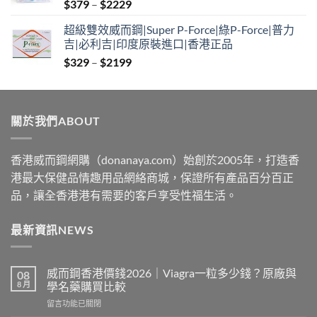
Price
$
379
–
$
2229
range:
超級雙效威而鋼|Super P-Force|綠P-Force|普力
$379
吉|必利吉|印度原裝進口|香港正品
through
Price
$
329
–
$
2199
$2229
range:
$329
through
關於我們ABOUT
$2199
香港威而鋼網購（donanaya.com）始創於2005年，打造香
港最大保健品情趣用品網絡商城，保證所有產品百分百正
品，讓全香港港有需要的客戶享受性福生活。
最新資訊NEWS
威而鋼香港價錢2026｜Viagra一粒多少錢？原廠與
08
8 月
學名藥購買比較
在
留言功能已關閉
〈威