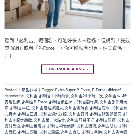
聽到「必利吉」呢個名，可能好多人未聽過。但講到「雙效
威而鋼」或者「P-Force」，你可能就有印象。佢其實係一
[…]
CONTINUE READING
→
Posted in
產品心得
|
Tagged
Extra Super P-Force
,
P-Force
,
sildenafil
dapoxetine
,
必利吉
,
必利吉1小時前食
,
必利吉24小時一次
,
必利吉4小時
異常勃起
,
必利吉P-Force
,
必利吉低血壓
,
必利吉副作用
,
必利吉副作用大
嗎
,
必利吉半粒
,
必利吉唔啱邊類人
,
必利吉幾時食
,
必利吉暖水
,
必利吉有
心臟病
,
必利吉正品
,
必利吉溫水送服
,
必利吉真假
,
必利吉硝酸鹽禁忌
,
必
利吉空腹定飽肚
,
必利吉第一次點食
,
必利吉肝腎不好
,
必利吉胃痛
,
必利吉
胃酸反流
,
必利吉舌底丸
,
必利吉視覺偏藍
,
必利吉酒精
,
必利吉雙效
,
必利
吉面紅
,
必利吉頭暈
,
必利吉頭痛
,
必利吉食法
,
必利吉香港
,
必利吉香港購