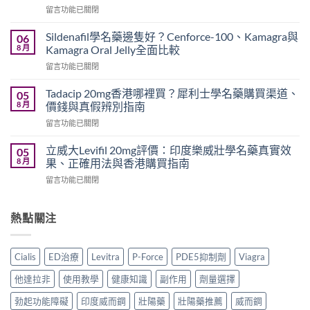
在
留言功能已關閉
港
〈雙
價
效
錢
Sildenafil學名藥邊隻好？Cenforce-100、Kamagra與
06
威
2026
8 月
Kamagra Oral Jelly全面比較
而
｜
在
留言功能已關閉
鋼
Viagra
〈Sildenafil
與
一
學
必
Tadacip 20mg香港哪裡買？犀利士學名藥購買渠道、
05
粒
名
利
8 月
價錢與真假辨別指南
多
藥
勁
少
在
留言功能已關閉
邊
怎
錢？
〈Tadacip
隻
麼
原
20mg
好？
立威大Levifil 20mg評價：印度樂威壯學名藥真實效
05
選？
廠
香
Cenforce-
8 月
果、正確用法與香港購買指南
2026
與
港
100、
年
學
在
留言功能已關閉
哪
Kamagra
效
名
〈立
裡
與
果、
藥
威
買？
Kamagra
價
購
大
熱點關注
犀
Oral
錢、
買
Levifil
利
Jelly
副
比
20mg
士
全
作
較〉
評
學
面
Cialis
ED治療
Levitra
P-Force
PDE5抑制劑
Viagra
用
中
價：
名
比
全
印
藥
較〉
他達拉非
使用教學
健康知識
副作用
劑量選擇
面
度
購
中
比
樂
買
勃起功能障礙
印度威而鋼
壯陽藥
壯陽藥推薦
威而鋼
較
威