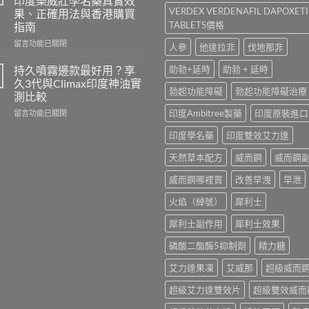
印度樂威壯學名藥真實效
港
Kamagra
VERDEX VERDENAFIL DAPOXET
果、正確用法與香港購買
哪
與
TABLETS價格
指南
裡
Kamagra
買？
Oral
在
留言功能已關閉
人參
他達拉非
伐地那非
犀
Jelly
〈立
利
全
威
持久噴霧邊款最好用？享
助勃+延時
助勃 + 延時
士
面
大
久3代與Climax印度神油實
學
比
Levifil
勃起功能障礙
勃起功能障礙治療
測比較
名
較〉
20mg
藥
在
印度Ambitree製藥
印度原裝進口
中
評
留言功能已關閉
購
〈持
價：
印度學名藥
印度雙效艾力達
買
久
印
渠
噴
度
天然草本配方
威而鋼
威而鋼
道、
霧
樂
價
邊
威
威而鋼哪裡買
改善早洩
早泄
錢
款
壯
與
最
學
火焰（綽號）
犀利士
真
好
名
假
用？
藥
犀利士副作用
犀利士效果
辨
享
真
別
久
實
磷酸二酯酶5抑制劑
精力糖
指
3
效
南〉
代
果、
艾力達果凍
艾威那
超級威而
中
與
正
Climax
確
超級艾力達雙效片
超級雙效威而
印
用