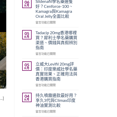
Sildenafil學名藥邊隻
06
8 月
好？Cenforce-100、
Kamagra與Kamagra
Oral Jelly全面比較
在
留言功能已關閉
〈Sildenafil
學
Tadacip 20mg香港哪裡
05
名
8 月
買？犀利士學名藥購買
藥
渠道、價錢與真假辨別
邊
指南
隻
好？
在
留言功能已關閉
Cenforce-
〈Tadacip
100、
20mg
立威大Levifil 20mg評
05
Kamagra
香
8 月
價：印度樂威壯學名藥
與
港
真實效果、正確用法與
Kamagra
哪
香港購買指南
Oral
裡
Jelly
買？
在
留言功能已關閉
全
犀
〈立
面
利
威
持久噴霧邊款最好用？
04
…]
比
士
大
8 月
享久3代與Climax印度
較〉
學
Levifil
神油實測比較
中
名
20mg
藥
在
評
留言功能已關閉
購
〈持
價：