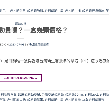
副作用
,
必利勁劑量
,
必利勁功效
,
必利勁是什麼
,
必利勁用法
,
必利勁香港藥房
,
早
產品心得
勁貴嗎？一盒幾顆價格？
TED ON
2023-07-01
BY
香港威而鋼網購
泊西汀）是目前唯一獲得香港台灣衛生署批準的早洩（PE）症狀治療
CONTINUE READING
→
必利勁哪裡買
,
印度必利勁藥局
,
台灣藥局必利勁
,
必利勁60mg
,
必利勁ptt
,
必利勁
裡買
,
必利勁屈臣氏
,
必利勁效果
,
必利勁是什麼
,
必利勁藥局
,
正版必利勁價格