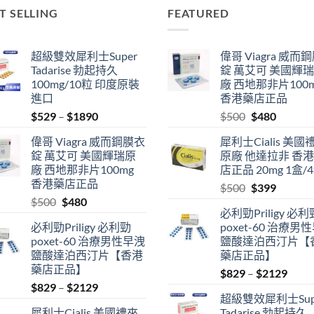
T SELLING
FEATURED
超級雙效犀利士Super
偉哥 Viagra 威而
Tadarise 勃起持久
錠 萬艾可 美國輝
100mg/10粒 印度原裝
廠 西地那非片100
進口
香港藥店正品
Price
Original
Current
$
529
–
$
1890
$
500
$
480
range:
price
price
偉哥 Viagra 威而鋼膜衣
犀利士Cialis 美國
$529
was:
is:
錠 萬艾可 美國輝瑞原
原廠 他達拉非 香
through
$500.
$480.
廠 西地那非片100mg
店正品 20mg 1盒/
$1890
香港藥店正品
Original
Current
$
500
$
399
Original
Current
$
500
$
480
price
price
必利勁Priligy 必利
price
price
was:
is:
必利勁Priligy 必利勁
poxet-60 治療男
was:
is:
$500.
$399.
poxet-60 治療男性早洩
鹽酸達泊西汀片【
$500.
$480.
鹽酸達泊西汀片【香港
藥店正品】
藥店正品】
Price
$
829
–
$
2129
Price
$
829
–
$
2129
range
超級雙效犀利士Sup
range:
$829
犀利士Cialis 美國禮來
Tadarise 勃起持久