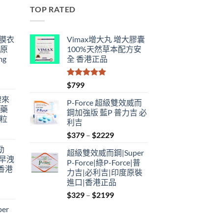
TOP RATED
鋼膜衣
Vimax增大丸 增大膠囊
瑞原
100%天然草本配方安
mg
全 香港正品
評分
5.00
$
799
滿分 5
禮來
P-Force 超級雙效威而
港藥
鋼加強版 藍P 普力吉 必
4粒
利吉
Price
$
379
–
$
2229
range:
勁
超級雙效威而鋼|Super
$379
性早洩
P-Force|綠P-Force|普
through
香港
力吉|必利吉|印度原裝
$2229
進口|香港正品
Price
$
329
–
$
2199
:
range:
er
$329