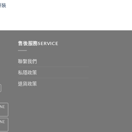
ugh
through
原裝
9
$2199
:
ugh
0
售後服務SERVICE
聯繫我們
私隱政策
退貨政策
INE
INE