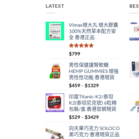
LATEST
BES
Vimax增大丸 增大膠囊
100%天然草本配方安
全 香港正品
評分
5.00
$
799
滿分 5
男性保健護腎軟糖
HEMP GUMMIES 增強
男性性功能 香港現貨
Price
$
459
–
$
1329
range:
印度Titanic-K2/泰坦
$459
K2(泰坦尼克號) 6粒精
through
包裝/盒 香港官網現貨
$1329
Price
$
529
–
$
3429
range:
向天果巧克力 SOLOCO
$529
黑巧克力 香港現貨正品
through