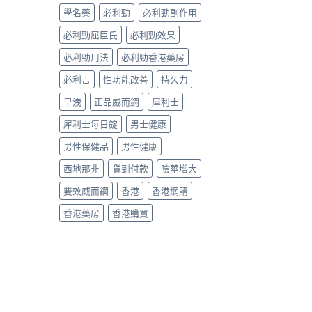
哪
學名藥
必利勁
必利勁副作用
款
效
必利勁屈臣氏
必利勁效果
果
好？〉
必利勁用法
必利勁香港藥房
中
必利吉
性功能改善
持久力
早洩
正品威而鋼
犀利士
犀利士每日錠
男士健康
男性保健品
男性健康
西地那非
貨到付款
陰莖增大
雙效威而鋼
香港
香港網購
香港藥房
香港購買