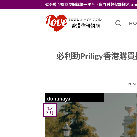
Skip
偉哥威而鋼香港網購第一平台，貨到付款保護隱私30
to
content
HO
必利勁Priligy香
POS
17
7 月