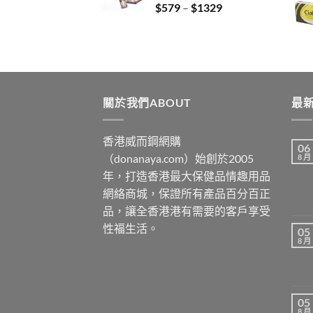
Price
$
579
–
$
1329
$3429
range:
$579
through
$1329
關於我們ABOUT
最新
香港威而鋼網購
06
（donanaya.com）始創於2005
8 月
年，打造香港最大保健品情趣用品
網絡商城，保證所有產品百分百正
品，讓全香港港有需要的客戶享受
性福生活。
05
8 月
05
8 月