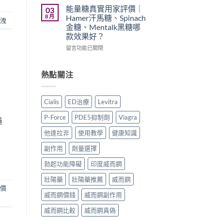
買
久
印
能量糖真實用家評價｜
03
渠
噴
度
8 月
Hamer汗馬糖、Spinach
洩
道、
霧
樂
金糖、Mentalk黑糖哪
價
邊
威
款效果好？
錢
款
壯
與
最
學
在
留言功能已關閉
真
好
名
〈能
假
用？
藥
量
辨
享
真
糖
熱點關注
別
久
實
真
指
3
效
實
南〉
代
果、
用
Cialis
ED治療
Levitra
中
與
正
家
Climax
確
評
P-Force
PDE5抑制劑
Viagra
藥
印
用
價
度
法
｜
他達拉非
使用教學
健康知識
神
與
Hamer
油
香
汗
副作用
劑量選擇
實
港
馬
測
購
糖、
勃起功能障礙
印度威而鋼
比
買
Spinach
壯陽藥
壯陽藥推薦
威而鋼
較〉
指
金
中
南〉
糖、
價
威而鋼價錢
威而鋼副作用
中
Mentalk
黑
威而鋼比較
威而鋼真偽
糖