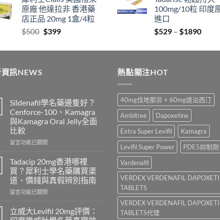
$829
thro
原廠 他達拉非 香港藥
100mg/10粒 印度
through
$212
店正品 20mg 1盒/4粒
進口
$2129
Original
Current
Price
$
500
$
399
$
529
–
$
1890
price
price
range
was:
is:
$529
$500.
$399.
thro
資訊NEWS
熱點關注HOT
$189
40mg伐地那非 + 60mg達泊西汀
Sildenafil學名藥邊隻好？
Cenforce-100、Kamagra
Ambitree
Dapoxetine
與Kamagra Oral Jelly全面
比較
Extra Super Levifil
Kamagra
在
留言功能已關閉
Levifil Super Power
PDE5抑制劑
〈Sildenafil
學
Tadacip 20mg香港哪裡
Vardenafil
名
買？犀利士學名藥購買渠
藥
VERDEX VERDENAFIL DAPOXET
道、價錢與真假辨別指南
邊
TABLETS
在
隻
留言功能已關閉
〈Tadacip
好？
VERDEX VERDENAFIL DAPOXET
20mg
Cenforce-
立威大Levifil 20mg評價：
TABLETS代理
香
100、