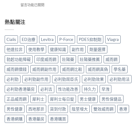
Levifil
利
Jelly
副
在
留言功能已關閉
20mg
士
全
作
〈持
評
學
面
用
久
價：
名
比
全
噴
熱點關注
印
藥
較〉
面
霧
度
購
中
比
邊
樂
買
較
款
威
渠
Cialis
ED治療
Levitra
P-Force
PDE5抑制劑
Viagra
與
最
壯
道、
香
好
學
價
他達拉非
使用教學
健康知識
副作用
劑量選擇
港
用？
名
錢
購
享
藥
勃起功能障礙
印度威而鋼
壯陽藥
壯陽藥推薦
威而鋼
與
買
久
真
真
指
3
威而鋼價錢
威而鋼副作用
威而鋼比較
威而鋼真偽
學名藥
實
假
南〉
代
效
辨
中
與
必利勁
必利勁副作用
必利勁屈臣氏
必利勁效果
必利勁用法
果、
別
Climax
正
指
必利勁香港藥房
必利吉
性功能改善
持久力
早洩
印
確
南〉
度
用
中
正品威而鋼
犀利士
犀利士每日錠
男士健康
男性保健品
神
法
油
與
男性健康
西地那非
貨到付款
陰莖增大
雙效威而鋼
香港
實
香
測
港
香港網購
香港藥房
香港購買
比
購
較〉
買
中
指
南〉