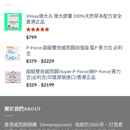
through
$1890
Vimax增大丸 增大膠囊 100%天然草本配方安全
香港正品
評分
5.00
$
799
滿分 5
P-Force 超級雙效威而鋼加強版 藍P 普力吉 必利
吉
Price
$
379
–
$
2229
range:
超級雙效威而鋼|Super P-Force|綠P-Force|普力
$379
吉|必利吉|印度原裝進口|香港正品
through
Price
$
329
–
$
2199
$2229
range:
$329
through
關於我們ABOUT
$2199
香港威而鋼網購（donanaya.com）始創於2005年，打造香