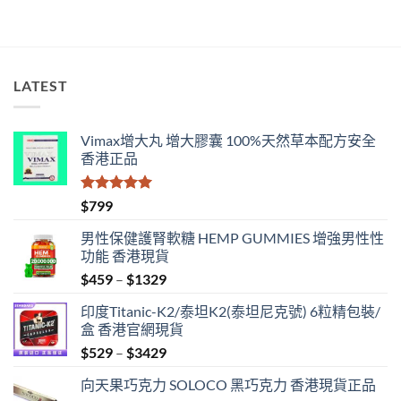
中
LATEST
Vimax增大丸 增大膠囊 100%天然草本配方安全
香港正品
評分
5.00
$
799
滿分 5
男性保健護腎軟糖 HEMP GUMMIES 增強男性性
功能 香港現貨
Price
$
459
–
$
1329
range:
印度Titanic-K2/泰坦K2(泰坦尼克號) 6粒精包裝/
$459
盒 香港官網現貨
through
Price
$
529
–
$
3429
$1329
range:
向天果巧克力 SOLOCO 黑巧克力 香港現貨正品
$529