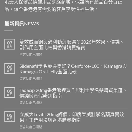
港最大保健品情趣用品網絡商城，保證所有產品百分百正
品，讓全香港港有需要的客戶享受性福生活。
最新資訊NEWS
雙效威而鋼與必利勁怎麼選？2026年效果、價錢、
07
8 月
副作用全面比較與香港購買指南
在
留言功能已關閉
〈雙
效
Sildenafil學名藥邊隻好？Cenforce-100、Kamagra與
06
威
8 月
Kamagra Oral Jelly全面比較
而
在
留言功能已關閉
鋼
〈Sildenafil
與
學
必
Tadacip 20mg香港哪裡買？犀利士學名藥購買渠道、
05
名
利
8 月
價錢與真假辨別指南
藥
勁
在
留言功能已關閉
邊
怎
〈Tadacip
隻
麼
20mg
好？
立威大Levifil 20mg評價：印度樂威壯學名藥真實效
05
選？
香
Cenforce-
8 月
果、正確用法與香港購買指南
2026
港
100、
年
在
留言功能已關閉
哪
Kamagra
效
〈立