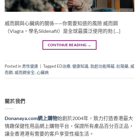
威而鋼與心臟病的關係——你需要知道的風險 威而鋼
（Viagra，學名Sildenafil）是全球最廣泛使用的勃 […]
CONTINUE READING
→
Posted in
男性健康
|
Tagged
ED治療
,
健康知識
,
勃起功能障礙
,
壯陽藥
,
威
而鋼
,
威而鋼安全
,
心臟病
關於我們
Donanaya.com網上購物
始創於2004年，致力打造香港最大
情趣保健性用品網上購物平台，保證所有產品百分百正品，
讓全香港港有需要的客戶享受性福生活。