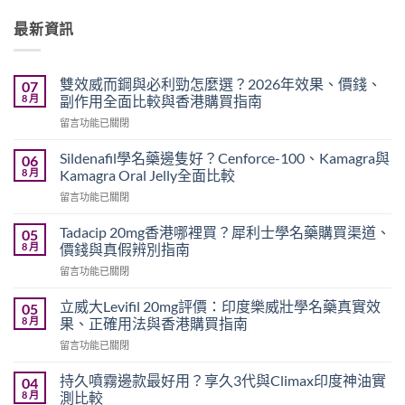
最新資訊
雙效威而鋼與必利勁怎麼選？2026年效果、價錢、
07
8 月
副作用全面比較與香港購買指南
在
留言功能已關閉
〈雙
效
Sildenafil學名藥邊隻好？Cenforce-100、Kamagra與
06
威
8 月
Kamagra Oral Jelly全面比較
而
在
留言功能已關閉
鋼
〈Sildenafil
與
學
必
Tadacip 20mg香港哪裡買？犀利士學名藥購買渠道、
05
名
利
8 月
價錢與真假辨別指南
藥
勁
在
留言功能已關閉
邊
怎
〈Tadacip
隻
麼
20mg
好？
立威大Levifil 20mg評價：印度樂威壯學名藥真實效
05
選？
香
Cenforce-
8 月
果、正確用法與香港購買指南
2026
港
100、
年
在
留言功能已關閉
哪
Kamagra
效
〈立
裡
與
果、
威
買？
持久噴霧邊款最好用？享久3代與Climax印度神油實
04
Kamagra
價
大
犀
8 月
測比較
Oral
錢、