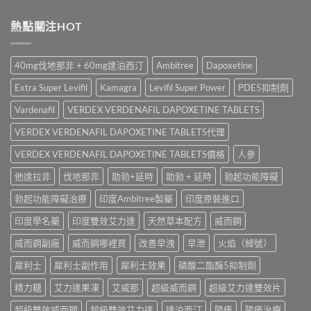
裡
與
果、
威
買？
Kamagra
價
大
熱點關注HOT
犀
Oral
錢、
Levifil
利
Jelly
副
20mg
士
全
作
評
學
面
40mg伐地那非 + 60mg達泊西汀
Ambitree
Dapoxetine
用
價：
名
比
全
印
藥
較〉
Extra Super Levifil
Kamagra
Levifil Super Power
PDE5抑制劑
面
度
購
中
比
樂
買
Vardenafil
VERDEX VERDENAFIL DAPOXETINE TABLETS
較
威
渠
與
壯
VERDEX VERDENAFIL DAPOXETINE TABLETS代理
道、
香
學
價
港
名
VERDEX VERDENAFIL DAPOXETINE TABLETS價格
人參
錢
購
藥
與
買
他達拉非
伐地那非
助勃+延時
助勃 + 延時
勃起功能障礙
真
真
指
實
假
南〉
勃起功能障礙治療
印度Ambitree製藥
印度原裝進口
效
辨
中
果、
別
印度學名藥
印度雙效艾力達
天然草本配方
威而鋼
正
指
確
南〉
威而鋼副廠
威而鋼哪裡買
改善早洩
早泄
火焰（綽號）
用
中
法
犀利士
犀利士副作用
犀利士效果
磷酸二酯酶5抑制劑
與
香
精力糖
艾力達果凍
艾威那
超級威而鋼
超級艾力達雙效片
港
購
超級雙效威而鋼
超級雙效艾力達
達泊西汀
陽痿
陽痿治療