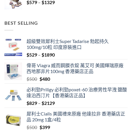
Price
$
579
–
$
1329
through
range:
$3429
$579
through
BEST SELLING
$1329
超級雙效犀利士Super Tadarise 勃起持久
100mg/10粒 印度原裝進口
Price
$
529
–
$
1890
range:
偉哥 Viagra 威而鋼膜衣錠 萬艾可 美國輝瑞原廠
$529
西地那非片100mg 香港藥店正品
through
Original
Current
$
500
$
480
$1890
price
price
必利勁Priligy 必利勁poxet-60 治療男性早洩 鹽酸
was:
is:
達泊西汀片【香港藥店正品】
$500.
$480.
Price
$
829
–
$
2129
range:
犀利士Cialis 美國禮來原廠 他達拉非 香港藥店正
$829
品 20mg 1盒/4粒
through
Original
Current
$
500
$
399
$2129