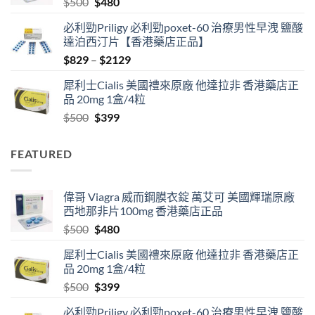
Original
Current
$
500
$
480
$1890
price
price
必利勁Priligy 必利勁poxet-60 治療男性早洩 鹽酸
was:
is:
達泊西汀片【香港藥店正品】
$500.
$480.
Price
$
829
–
$
2129
range:
犀利士Cialis 美國禮來原廠 他達拉非 香港藥店正
$829
品 20mg 1盒/4粒
through
Original
Current
$
500
$
399
$2129
price
price
was:
is:
FEATURED
$500.
$399.
偉哥 Viagra 威而鋼膜衣錠 萬艾可 美國輝瑞原廠
西地那非片100mg 香港藥店正品
Original
Current
$
500
$
480
price
price
犀利士Cialis 美國禮來原廠 他達拉非 香港藥店正
was:
is:
品 20mg 1盒/4粒
$500.
$480.
Original
Current
$
500
$
399
price
price
必利勁Priligy 必利勁poxet-60 治療男性早洩 鹽酸