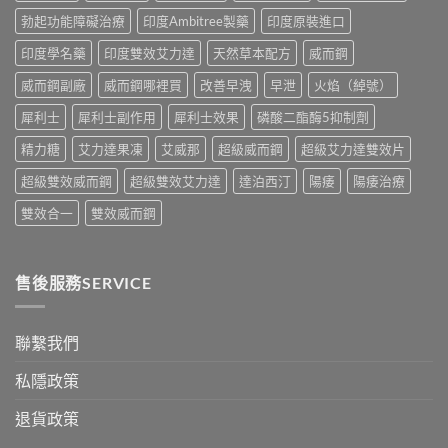
實
假
南〉
勃起功能障礙治療
印度Ambitree製藥
印度原裝進口
效
辨
中
果、
別
印度學名藥
印度雙效艾力達
天然草本配方
威而鋼
正
指
確
南〉
威而鋼副廠
威而鋼哪裡買
改善早洩
早泄
火焰（綽號）
用
中
法
犀利士
犀利士副作用
犀利士效果
磷酸二酯酶5抑制劑
與
香
精力糖
艾力達果凍
艾威那
超級威而鋼
超級艾力達雙效片
港
購
超級雙效威而鋼
超級雙效艾力達
達泊西汀
陽痿
陽痿治療
買
指
雙效合一
雙效威而鋼
南〉
中
售後服務SERVICE
聯繫我們
私隱政策
退貨政策