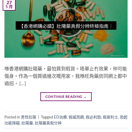
27
5 月
喺香港網購壯陽藥，最怕買到假貨。唔單止冇效果，仲可能
傷身。作為一個買過幾次嘅用家，我喺旺角藥房同網上都中
過招， […]
CONTINUE READING
→
Posted in
男性壯陽
|
Tagged
ED治療
,
假威而鋼
,
假必利勁
,
假犀利士
,
勃起
功能障礙
,
壯陽藥
,
壯陽藥真假分辨