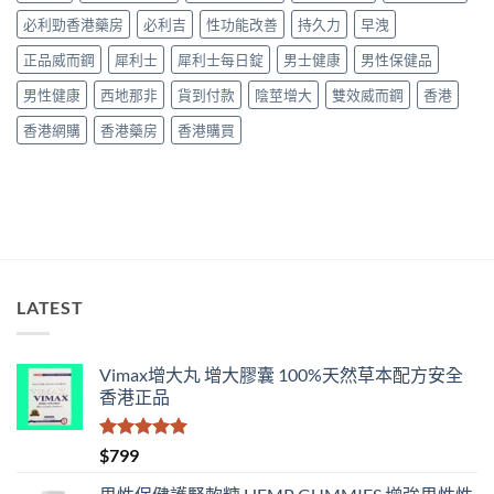
Climax
正
指
必利勁香港藥房
必利吉
性功能改善
持久力
早洩
印
確
南〉
度
用
中
正品威而鋼
犀利士
犀利士每日錠
男士健康
男性保健品
神
法
油
與
男性健康
西地那非
貨到付款
陰莖增大
雙效威而鋼
香港
實
香
測
港
香港網購
香港藥房
香港購買
比
購
較〉
買
中
指
南〉
中
LATEST
Vimax增大丸 增大膠囊 100%天然草本配方安全
香港正品
評分
5.00
$
799
滿分 5