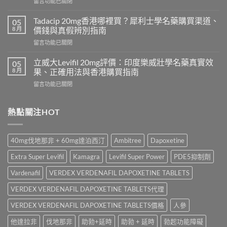
在
留言功能已關閉
鋼
〈Sildenafil
與
學
必
Tadacip 20mg香港哪裡買？犀利士學名藥購買渠道、
05
名
利
8 月
價錢與真假辨別指南
藥
勁
在
留言功能已關閉
邊
怎
〈Tadacip
隻
麼
20mg
好？
立威大Levifil 20mg評價：印度樂威壯學名藥真實效
05
選？
香
Cenforce-
8 月
果、正確用法與香港購買指南
2026
港
100、
年
在
留言功能已關閉
哪
Kamagra
效
〈立
裡
與
果、
威
買？
Kamagra
價
大
熱點關注HOT
犀
Oral
錢、
Levifil
利
Jelly
副
20mg
士
全
作
評
學
面
40mg伐地那非 + 60mg達泊西汀
Ambitree
Dapoxetine
用
價：
名
比
全
印
藥
較〉
Extra Super Levifil
Kamagra
Levifil Super Power
PDE5抑制劑
面
度
購
中
比
樂
買
Vardenafil
VERDEX VERDENAFIL DAPOXETINE TABLETS
較
威
渠
與
壯
VERDEX VERDENAFIL DAPOXETINE TABLETS代理
道、
香
學
價
港
名
VERDEX VERDENAFIL DAPOXETINE TABLETS價格
人參
錢
購
藥
與
買
他達拉非
伐地那非
助勃+延時
助勃 + 延時
勃起功能障礙
真
真
指