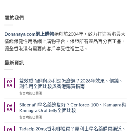
關於我們
Donanaya.com網上購物
始創於2004年，致力打造香港最大
情趣保健性用品網上購物平台，保證所有產品百分百正品，
讓全香港港有需要的客戶享受性福生活。
最新資訊
雙效威而鋼與必利勁怎麼選？2026年效果、價錢、
07
8 月
副作用全面比較與香港購買指南
在
留言功能已關閉
〈雙
效
Sildenafil學名藥邊隻好？Cenforce-100、Kamagra與
06
威
8 月
Kamagra Oral Jelly全面比較
而
在
留言功能已關閉
鋼
〈Sildenafil
與
學
必
Tadacip 20mg香港哪裡買？犀利士學名藥購買渠道、
05