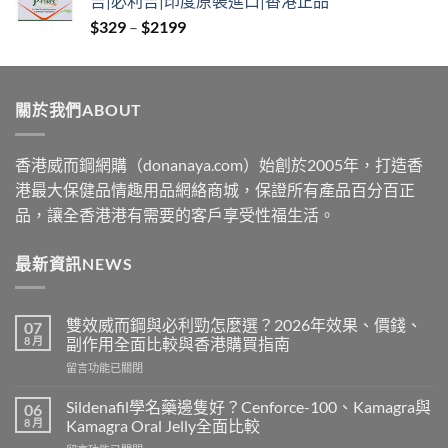
吉|必利吉|印度原裝進口|香港正品
through
Price
$
329
–
$
2199
$2229
range:
$329
through
關於我們ABOUT
$2199
香港威而鋼網購（donanaya.com）始創於2005年，打造香
港最大保健品情趣用品網絡商城，保證所有產品百分百正
品，讓全香港港有需要的客戶享受性福生活。
最新資訊NEWS
雙效威而鋼與必利勁怎麼選？2026年效果、價錢、
07
8 月
副作用全面比較與香港購買指南
在
留言功能已關閉
〈雙
效
Sildenafil學名藥邊隻好？Cenforce-100、Kamagra與
06
威
8 月
Kamagra Oral Jelly全面比較
而