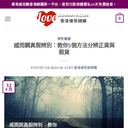
Skip
偉哥威而鋼香港網購第一平台，貨到付款保護隱私30天免費退貨。
to
content
0
男性健康
威而鋼真假辨別：教你5個方法分辨正貨與
假貨
POSTED ON
2026-06-12
BY
香港威而鋼網購
12
6 月