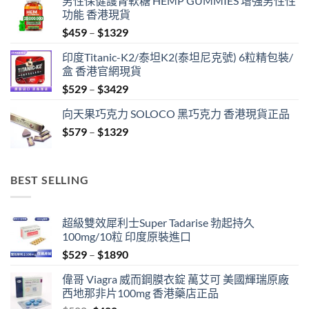
男性保健護腎軟糖 HEMP GUMMIES 增強男性性
功能 香港現貨
Price
$
459
–
$
1329
range:
印度Titanic-K2/泰坦K2(泰坦尼克號) 6粒精包裝/
$459
盒 香港官網現貨
through
Price
$
529
–
$
3429
$1329
range:
向天果巧克力 SOLOCO 黑巧克力 香港現貨正品
$529
Price
$
579
–
$
1329
through
range:
$3429
$579
through
BEST SELLING
$1329
超級雙效犀利士Super Tadarise 勃起持久
100mg/10粒 印度原裝進口
Price
$
529
–
$
1890
range:
偉哥 Viagra 威而鋼膜衣錠 萬艾可 美國輝瑞原廠
$529
西地那非片100mg 香港藥店正品
through