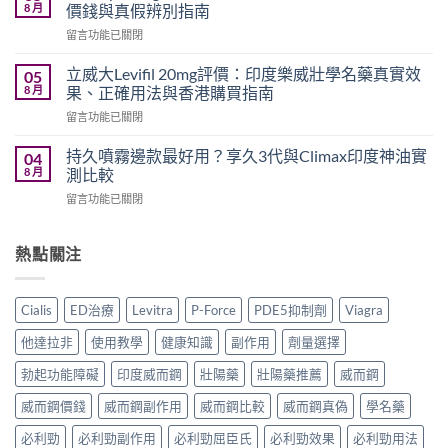
名
利
8 月
價錢與真假辨別指南
藥
勁
在
留言功能已關閉
邊
怎
〈Tadacip
隻
麼
20mg
好？
立威大Levifil 20mg評價：印度樂威壯學名藥真實效
05
選？
香
Cenforce-
8 月
果、正確用法與香港購買指南
2026
港
100、
年
在
留言功能已關閉
哪
Kamagra
效
〈立
裡
與
果、
威
買？
持久噴霧邊款最好用？享久3代與Climax印度神油實
04
Kamagra
價
大
犀
8 月
測比較
Oral
錢、
Levifil
利
Jelly
副
在
留言功能已關閉
20mg
士
全
作
〈持
評
學
面
用
久
價：
名
比
全
噴
熱點關注
印
藥
較〉
面
霧
度
購
中
比
邊
樂
買
較
款
威
渠
Cialis
ED治療
Levitra
P-Force
PDE5抑制劑
Viagra
與
最
壯
道、
香
好
學
價
他達拉非
使用教學
健康知識
副作用
劑量選擇
港
用？
名
錢
購
享
藥
勃起功能障礙
印度威而鋼
壯陽藥
壯陽藥推薦
威而鋼
與
買
久
真
真
指
3
威而鋼價錢
威而鋼副作用
威而鋼比較
威而鋼真偽
學名藥
實
假
南〉
代
效
辨
中
與
必利勁
必利勁副作用
必利勁屈臣氏
必利勁效果
必利勁用法
果、
別