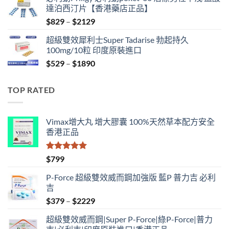
was:
is:
達泊西汀片【香港藥店正品】
$500.
$399.
Price
$
829
–
$
2129
range:
超級雙效犀利士Super Tadarise 勃起持久
$829
100mg/10粒 印度原裝進口
through
Price
$
529
–
$
1890
$2129
range:
$529
TOP RATED
through
$1890
Vimax增大丸 增大膠囊 100%天然草本配方安全
香港正品
評分
5.00
$
799
滿分 5
P-Force 超級雙效威而鋼加強版 藍P 普力吉 必利
吉
Price
$
379
–
$
2229
range:
超級雙效威而鋼|Super P-Force|綠P-Force|普力
$379