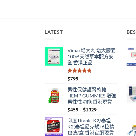
LATEST
BES
Vimax增大丸 增大膠囊
100%天然草本配方安
全 香港正品
評分
5.00
$
799
滿分 5
男性保健護腎軟糖
HEMP GUMMIES 增強
男性性功能 香港現貨
Price
$
459
–
$
1329
range:
印度Titanic-K2/泰坦
$459
K2(泰坦尼克號) 6粒精
through
包裝/盒 香港官網現貨
$1329