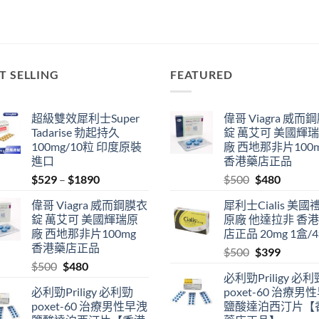
T SELLING
FEATURED
超級雙效犀利士Super
偉哥 Viagra 威而
Tadarise 勃起持久
錠 萬艾可 美國輝
100mg/10粒 印度原裝
廠 西地那非片100
進口
香港藥店正品
Price
Original
Current
$
529
–
$
1890
$
500
$
480
range:
price
price
偉哥 Viagra 威而鋼膜衣
犀利士Cialis 美國
$529
was:
is:
錠 萬艾可 美國輝瑞原
原廠 他達拉非 香
through
$500.
$480.
廠 西地那非片100mg
店正品 20mg 1盒/
$1890
香港藥店正品
Original
Current
$
500
$
399
Original
Current
$
500
$
480
price
price
必利勁Priligy 必利
price
price
was:
is:
必利勁Priligy 必利勁
poxet-60 治療男
was:
is:
$500.
$399.
poxet-60 治療男性早洩
鹽酸達泊西汀片【
$500.
$480.