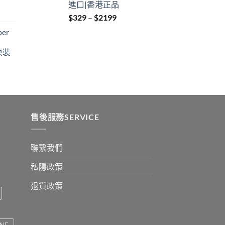
進口|香港正品
Price
$
329
–
$
2199
:
range:
er
$329
ugh
through
原裝
9
$2199
:
ugh
0
售後服務SERVICE
聯繫我們
私隱政策
退貨政策
INE