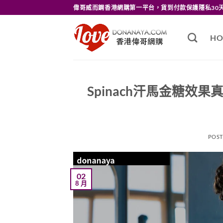
Skip
偉哥威而鋼香港網購第一平台，貨到付款保護隱私30
to
content
HO
Spinach汗馬金糖
POS
02
8 月