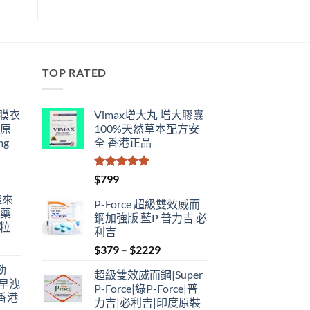
TOP RATED
鋼膜衣
Vimax增大丸 增大膠囊
瑞原
100%天然草本配方安
mg
全 香港正品
評分
5.00
$
799
滿分 5
禮來
P-Force 超級雙效威而
港藥
鋼加強版 藍P 普力吉 必
4粒
利吉
Price
$
379
–
$
2229
range:
勁
超級雙效威而鋼|Super
$379
性早洩
P-Force|綠P-Force|普
through
香港
力吉|必利吉|印度原裝
$2229