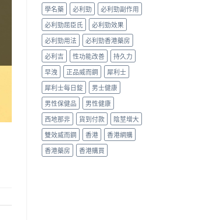
哪
學名藥
必利勁
必利勁副作用
款
效
必利勁屈臣氏
必利勁效果
果
好？〉
必利勁用法
必利勁香港藥房
中
必利吉
性功能改善
持久力
早洩
正品威而鋼
犀利士
犀利士每日錠
男士健康
男性保健品
男性健康
西地那非
貨到付款
陰莖增大
雙效威而鋼
香港
香港網購
香港藥房
香港購買