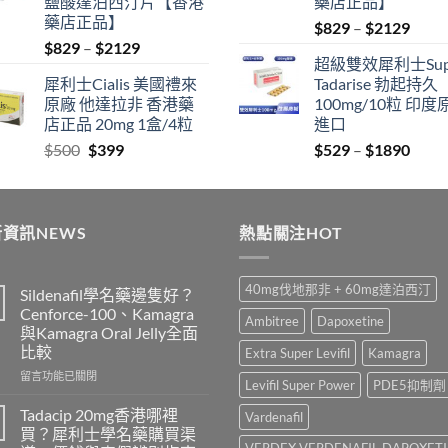
鹽酸達泊西汀片【香港
藥店正品】
藥店正品】
Price
$
829
–
$
2129
Price
$
829
–
$
2129
range
超級雙效犀利士Sup
range:
$829
犀利士Cialis 美國禮來
Tadarise 勃起持久
$829
thro
原廠 他達拉非 香港藥
100mg/10粒 印度
through
$212
店正品 20mg 1盒/4粒
進口
$2129
Original
Current
Price
$
500
$
399
$
529
–
$
1890
price
price
range
was:
is:
$529
$500.
$399.
thro
資訊NEWS
熱點關注HOT
$189
40mg伐地那非 + 60mg達泊西汀
Sildenafil學名藥邊隻好？
Cenforce-100、Kamagra
Ambitree
Dapoxetine
與Kamagra Oral Jelly全面
比較
Extra Super Levifil
Kamagra
在
留言功能已關閉
Levifil Super Power
PDE5抑制劑
〈Sildenafil
學
Tadacip 20mg香港哪裡
Vardenafil
名
買？犀利士學名藥購買渠
藥
VERDEX VERDENAFIL DAPOXET