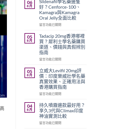
Sildenafil學名藥邊隻
06
8 月
好？Cenforce-100、
Kamagra與Kamagra
Oral Jelly全面比較
在
留言功能已關閉
〈Sildenafil
學
Tadacip 20mg香港哪裡
05
名
8 月
買？犀利士學名藥購買
藥
渠道、價錢與真假辨別
邊
指南
隻
好？
在
留言功能已關閉
Cenforce-
〈Tadacip
100、
20mg
立威大Levifil 20mg評
05
Kamagra
香
8 月
價：印度樂威壯學名藥
與
港
真實效果、正確用法與
Kamagra
哪
香港購買指南
Oral
裡
Jelly
買？
在
留言功能已關閉
全
犀
〈立
面
利
威
持久噴霧邊款最好用？
04
極高
比
士
大
8 月
享久3代與Climax印度
較〉
學
Levifil
神油實測比較
中
名
20mg
藥
在
評
留言功能已關閉
購
〈持
價：