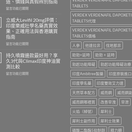
道、價錢與真假辨別指南
邊
TABLETS
在
隻
留言功能已關閉
〈Tadacip
好？
VERDEX VERDENAFIL DAPOXET
20mg
Cenforce-
立威大Levifil 20mg評價：
TABLETS代理
香
100、
印度樂威壯學名藥真實效
港
Kamagra
VERDEX VERDENAFIL DAPOXET
果、正確用法與香港購買
哪
與
TABLETS價格
指南
裡
Kamagra
買？
Oral
在
留言功能已關閉
人參
他達拉非
伐地那非
犀
Jelly
〈立
利
全
威
持久噴霧邊款最好用？享
助勃+延時
助勃 + 延時
士
面
大
久3代與Climax印度神油實
學
比
Levifil
勃起功能障礙
勃起功能障礙治療
測比較
名
較〉
20mg
藥
在
印度Ambitree製藥
印度原裝進口
中
評
留言功能已關閉
購
〈持
價：
印度學名藥
印度雙效艾力達
買
久
印
渠
噴
度
天然草本配方
威而鋼
威而鋼
道、
霧
樂
價
邊
威
威而鋼哪裡買
改善早洩
早泄
錢
款
壯
與
最
學
火焰（綽號）
犀利士
真
好
名
假
用？
藥
犀利士副作用
犀利士效果
辨
享
真
別
久
實
磷酸二酯酶5抑制劑
精力糖