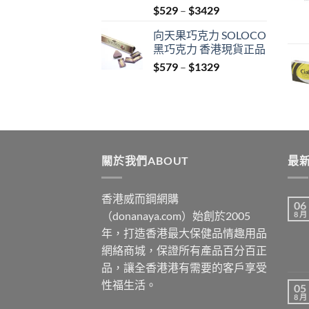
Price
$
529
–
$
3429
range:
向天果巧克力 SOLOCO
$529
黑巧克力 香港現貨正品
through
Price
$
579
–
$
1329
$3429
range:
$579
through
$1329
關於我們ABOUT
最新
香港威而鋼網購
06
（donanaya.com）始創於2005
8 月
年，打造香港最大保健品情趣用品
網絡商城，保證所有產品百分百正
品，讓全香港港有需要的客戶享受
性福生活。
05
8 月