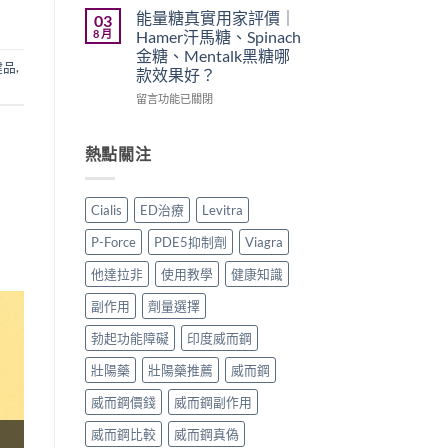
買
久
印
能量糖真實用家評價｜
03
渠
噴
度
8 月
Hamer汗馬糖、Spinach
道、
霧
樂
金糖、Mentalk黑糖哪
價
邊
威
健品
,
款效果好？
錢
款
壯
與
最
學
在
留言功能已關閉
真
好
名
〈能
假
用？
藥
量
辨
享
真
糖
熱點關注
別
久
實
真
指
3
效
實
南〉
代
果、
用
Cialis
ED治療
Levitra
中
與
正
家
Climax
確
評
P-Force
PDE5抑制劑
Viagra
印
用
價
度
法
｜
他達拉非
使用教學
健康知識
神
與
Hamer
油
香
汗
副作用
劑量選擇
實
港
馬
測
購
糖、
勃起功能障礙
印度威而鋼
比
買
Spinach
壯陽藥
壯陽藥推薦
威而鋼
較〉
指
金
中
南〉
糖、
威而鋼價錢
威而鋼副作用
中
Mentalk
黑
威而鋼比較
威而鋼真偽
糖