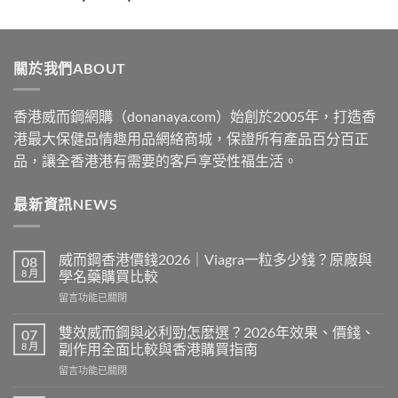
range:
$329
through
關於我們ABOUT
$2199
香港威而鋼網購（donanaya.com）始創於2005年，打造香
港最大保健品情趣用品網絡商城，保證所有產品百分百正
品，讓全香港港有需要的客戶享受性福生活。
最新資訊NEWS
威而鋼香港價錢2026｜Viagra一粒多少錢？原廠與
08
8 月
學名藥購買比較
在
留言功能已關閉
〈威
而
雙效威而鋼與必利勁怎麼選？2026年效果、價錢、
07
鋼
8 月
副作用全面比較與香港購買指南
香
在
留言功能已關閉
港
〈雙
價