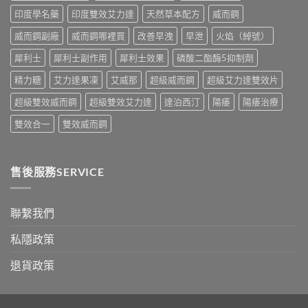
錢
購
印度學名藥
印度雙效艾力達
天然草本配方
威而鋼
與
買
真
指
威而鋼副廠
威而鋼哪裡買
改善早洩
早泄
火焰（綽號）
假
南〉
辨
中
犀利士
犀利士副作用
犀利士效果
磷酸二酯酶5抑制劑
別
指
精力糖
艾力達果凍
艾威那
超級威而鋼
超級艾力達雙效片
南〉
中
超級雙效威而鋼
超級雙效艾力達
達泊西汀
陽痿
陽痿治療
雙效合一
雙效威而鋼
售後服務SERVICE
聯繫我們
私隱政策
退貨政策