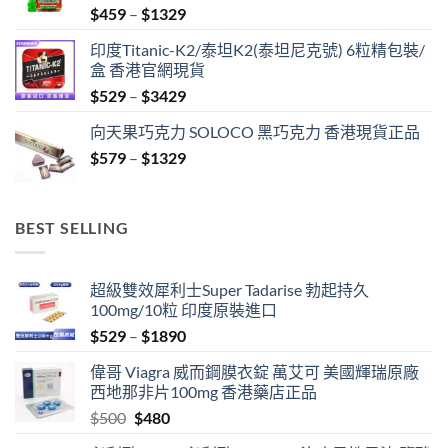
Price
$
459
–
$
1329
range:
印度Titanic-K2/泰坦K2(泰坦尼克號) 6粒精包裝/
$459
盒 香港官網現貨
through
Price
$
529
–
$
3429
$1329
range:
向天果巧克力 SOLOCO 黑巧克力 香港現貨正品
$529
Price
$
579
–
$
1329
through
range:
$3429
$579
through
BEST SELLING
$1329
超級雙效犀利士Super Tadarise 勃起持久
100mg/10粒 印度原裝進口
Price
$
529
–
$
1890
range:
偉哥 Viagra 威而鋼膜衣錠 萬艾可 美國輝瑞原廠
$529
西地那非片100mg 香港藥店正品
through
Original
Current
$
500
$
480
$1890
price
price