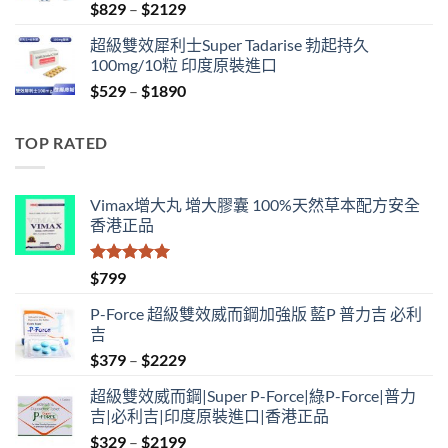
Price
$
829
–
$
2129
range:
超級雙效犀利士Super Tadarise 勃起持久
$829
100mg/10粒 印度原裝進口
through
Price
$
529
–
$
1890
$2129
range:
$529
TOP RATED
through
$1890
Vimax增大丸 增大膠囊 100%天然草本配方安全
香港正品
評分
5.00
$
799
滿分 5
P-Force 超級雙效威而鋼加強版 藍P 普力吉 必利
吉
Price
$
379
–
$
2229
range:
超級雙效威而鋼|Super P-Force|綠P-Force|普力
$379
吉|必利吉|印度原裝進口|香港正品
through
Price
$
329
–
$
2199
$2229