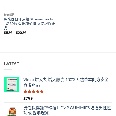
增大增粗
馬來西亞汗馬糖 Xtreme Candy
1盒30粒 悍馬糖藍糖 香港現貨正
品
Price
$
829
–
$
2029
range:
$829
through
$2029
LATEST
Vimax增大丸 增大膠囊 100%天然草本配方安全
香港正品
評分
5.00
$
799
滿分 5
男性保健護腎軟糖 HEMP GUMMIES 增強男性性
功能 香港現貨