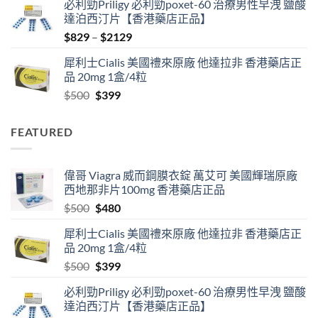
必利勁Priligy 必利勁poxet-60 治療男性早洩 鹽酸
was:
is:
達泊西汀片【香港藥店正品】
$500.
$480.
Price
$
829
–
$
2129
range:
犀利士Cialis 美國禮來原廠 他達拉非 香港藥店正
$829
品 20mg 1盒/4粒
through
Original
Current
$
500
$
399
$2129
price
price
was:
is:
FEATURED
$500.
$399.
偉哥 Viagra 威而鋼膜衣錠 萬艾可 美國輝瑞原廠
西地那非片100mg 香港藥店正品
Original
Current
$
500
$
480
price
price
犀利士Cialis 美國禮來原廠 他達拉非 香港藥店正
was:
is:
品 20mg 1盒/4粒
$500.
$480.
Original
Current
$
500
$
399
price
price
必利勁Priligy 必利勁poxet-60 治療男性早洩 鹽酸
was:
is:
達泊西汀片【香港藥店正品】
$500.
$399.