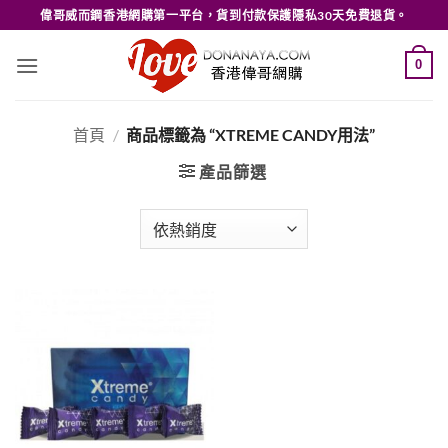
Skip
偉哥威而鋼香港網購第一平台，貨到付款保護隱私30天免費退貨。
to
content
0
首頁
/
商品標籤為 “XTREME CANDY用法”
產品篩選