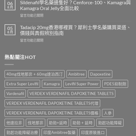
效
錢
Sildenafil學名藥邊隻好？Cenforce-100、Kamagra與
06
威
2026
8 月
Kamagra Oral Jelly全面比較
而
｜
在
留言功能已關閉
鋼
Viagra
〈Sildenafil
與
一
學
必
Tadacip 20mg香港哪裡買？犀利士學名藥購買渠道、
05
粒
名
利
8 月
價錢與真假辨別指南
多
藥
勁
少
在
留言功能已關閉
邊
怎
錢？
〈Tadacip
隻
麼
原
20mg
好？
選？
廠
香
熱點關注HOT
Cenforce-
2026
與
港
100、
年
學
哪
Kamagra
效
名
裡
與
果、
40mg伐地那非 + 60mg達泊西汀
Ambitree
Dapoxetine
藥
買？
Kamagra
價
購
犀
Oral
錢、
Extra Super Levifil
Kamagra
Levifil Super Power
PDE5抑制劑
買
利
Jelly
副
比
士
全
Vardenafil
VERDEX VERDENAFIL DAPOXETINE TABLETS
作
較〉
學
面
用
中
名
VERDEX VERDENAFIL DAPOXETINE TABLETS代理
比
全
藥
較〉
面
購
VERDEX VERDENAFIL DAPOXETINE TABLETS價格
人參
中
比
買
較
他達拉非
伐地那非
助勃+延時
助勃 + 延時
勃起功能障礙
渠
與
道、
香
勃起功能障礙治療
印度Ambitree製藥
印度原裝進口
價
港