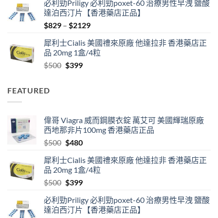
必利勁Priligy 必利勁poxet-60 治療男性早洩 鹽酸
was:
is:
達泊西汀片【香港藥店正品】
$500.
$480.
Price
$
829
–
$
2129
range:
犀利士Cialis 美國禮來原廠 他達拉非 香港藥店正
$829
品 20mg 1盒/4粒
through
Original
Current
$
500
$
399
$2129
price
price
was:
is:
FEATURED
$500.
$399.
偉哥 Viagra 威而鋼膜衣錠 萬艾可 美國輝瑞原廠
西地那非片100mg 香港藥店正品
Original
Current
$
500
$
480
price
price
犀利士Cialis 美國禮來原廠 他達拉非 香港藥店正
was:
is:
品 20mg 1盒/4粒
$500.
$480.
Original
Current
$
500
$
399
price
price
必利勁Priligy 必利勁poxet-60 治療男性早洩 鹽酸
was:
is:
達泊西汀片【香港藥店正品】
$500.
$399.