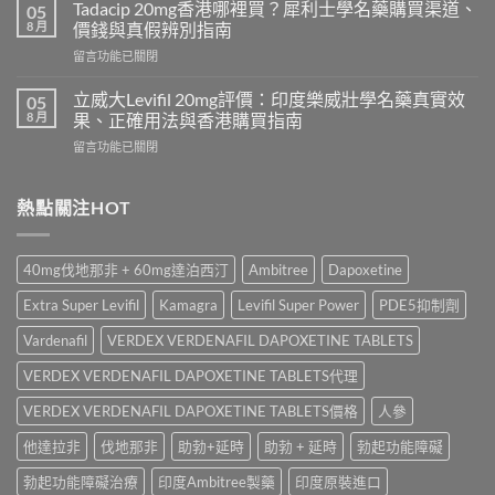
學
必
Tadacip 20mg香港哪裡買？犀利士學名藥購買渠道、
05
名
利
8 月
價錢與真假辨別指南
藥
勁
在
留言功能已關閉
邊
怎
〈Tadacip
隻
麼
20mg
好？
立威大Levifil 20mg評價：印度樂威壯學名藥真實效
05
選？
香
Cenforce-
8 月
果、正確用法與香港購買指南
2026
港
100、
年
在
留言功能已關閉
哪
Kamagra
效
〈立
裡
與
果、
威
買？
Kamagra
價
大
熱點關注HOT
犀
Oral
錢、
Levifil
利
Jelly
副
20mg
士
全
作
評
學
面
40mg伐地那非 + 60mg達泊西汀
Ambitree
Dapoxetine
用
價：
名
比
全
印
藥
較〉
Extra Super Levifil
Kamagra
Levifil Super Power
PDE5抑制劑
面
度
購
中
比
樂
買
Vardenafil
VERDEX VERDENAFIL DAPOXETINE TABLETS
較
威
渠
與
壯
VERDEX VERDENAFIL DAPOXETINE TABLETS代理
道、
香
學
價
港
名
VERDEX VERDENAFIL DAPOXETINE TABLETS價格
人參
錢
購
藥
與
買
他達拉非
伐地那非
助勃+延時
助勃 + 延時
勃起功能障礙
真
真
指
實
假
南〉
勃起功能障礙治療
印度Ambitree製藥
印度原裝進口
效
辨
中