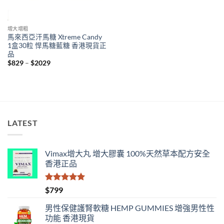
增大增粗
馬來西亞汗馬糖 Xtreme Candy
1盒30粒 悍馬糖藍糖 香港現貨正
品
Price
$
829
–
$
2029
range:
$829
through
$2029
LATEST
Vimax增大丸 增大膠囊 100%天然草本配方安全
香港正品
評分
5.00
$
799
滿分 5
男性保健護腎軟糖 HEMP GUMMIES 增強男性性
功能 香港現貨