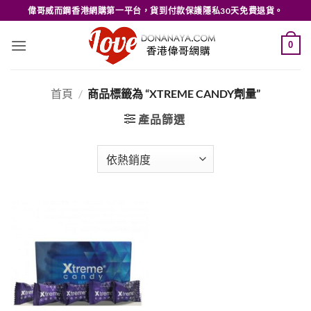
Skip
偉哥威而鋼香港網購第一平台，貨到付款保護隱私30天免費退貨。
to
content
0
首頁
/
商品標籤為 “XTREME CANDY劑量”
產品篩選