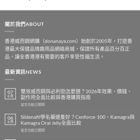
range:
$329
through
關於我們ABOUT
$2199
香港威而鋼網購（donanaya.com）始創於2005年，打造香
港最大保健品情趣用品網絡商城，保證所有產品百分百正
品，讓全香港港有需要的客戶享受性福生活。
最新資訊NEWS
雙效威而鋼與必利勁怎麼選？2026年效果、價錢、
07
8 月
副作用全面比較與香港購買指南
在
留言功能已關閉
〈雙
效
Sildenafil學名藥邊隻好？Cenforce-100、Kamagra與
06
威
8 月
Kamagra Oral Jelly全面比較
而
在
留言功能已關閉
鋼
〈Sildenafil
與