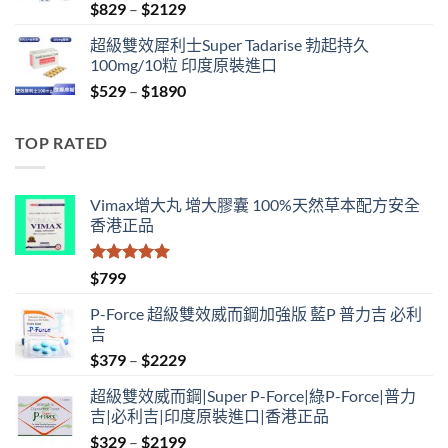
Price
$
829
–
$
2129
range:
超級雙效犀利士Super Tadarise 勃起持久
$829
100mg/10粒 印度原裝進口
through
Price
$
529
–
$
1890
$2129
range:
$529
TOP RATED
through
$1890
Vimax增大丸 增大膠囊 100%天然草本配方安全
香港正品
評分
5.00
$
799
滿分 5
P-Force 超級雙效威而鋼加強版 藍P 普力吉 必利
吉
Price
$
379
–
$
2229
range:
超級雙效威而鋼|Super P-Force|綠P-Force|普力
$379
吉|必利吉|印度原裝進口|香港正品
through
Price
$
329
–
$
2199
$2229