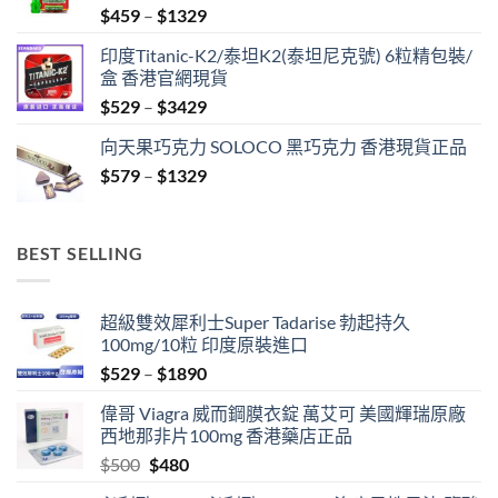
Price
$
459
–
$
1329
range:
印度Titanic-K2/泰坦K2(泰坦尼克號) 6粒精包裝/
$459
盒 香港官網現貨
through
Price
$
529
–
$
3429
$1329
range:
向天果巧克力 SOLOCO 黑巧克力 香港現貨正品
$529
Price
$
579
–
$
1329
through
range:
$3429
$579
through
BEST SELLING
$1329
超級雙效犀利士Super Tadarise 勃起持久
100mg/10粒 印度原裝進口
Price
$
529
–
$
1890
range:
偉哥 Viagra 威而鋼膜衣錠 萬艾可 美國輝瑞原廠
$529
西地那非片100mg 香港藥店正品
through
Original
Current
$
500
$
480
$1890
price
price