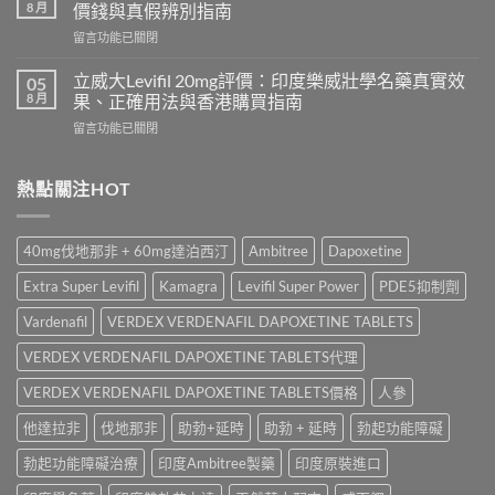
名
利
8 月
價錢與真假辨別指南
藥
勁
在
留言功能已關閉
邊
怎
〈Tadacip
隻
麼
20mg
好？
立威大Levifil 20mg評價：印度樂威壯學名藥真實效
05
選？
香
Cenforce-
8 月
果、正確用法與香港購買指南
2026
港
100、
年
在
留言功能已關閉
哪
Kamagra
效
〈立
裡
與
果、
威
買？
Kamagra
價
大
熱點關注HOT
犀
Oral
錢、
Levifil
利
Jelly
副
20mg
士
全
作
評
學
面
40mg伐地那非 + 60mg達泊西汀
Ambitree
Dapoxetine
用
價：
名
比
全
印
藥
較〉
Extra Super Levifil
Kamagra
Levifil Super Power
PDE5抑制劑
面
度
購
中
比
樂
買
Vardenafil
VERDEX VERDENAFIL DAPOXETINE TABLETS
較
威
渠
與
壯
VERDEX VERDENAFIL DAPOXETINE TABLETS代理
道、
香
學
價
港
名
VERDEX VERDENAFIL DAPOXETINE TABLETS價格
人參
錢
購
藥
與
買
他達拉非
伐地那非
助勃+延時
助勃 + 延時
勃起功能障礙
真
真
指
實
假
南〉
勃起功能障礙治療
印度Ambitree製藥
印度原裝進口
效
辨
中
果、
別