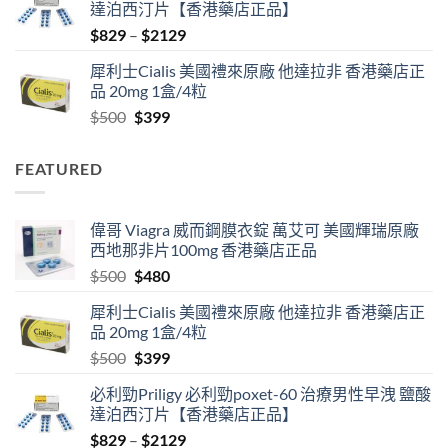
達泊西汀片【香港藥店正品】
$500.
$480.
Price
$
829
–
$
2129
range:
犀利士Cialis 美國禮來原廠 他達拉非 香港藥店正
$829
品 20mg 1盒/4粒
through
Original
Current
$
500
$
399
$2129
price
price
was:
is:
FEATURED
$500.
$399.
偉哥 Viagra 威而鋼膜衣錠 萬艾可 美國輝瑞原廠
西地那非片100mg 香港藥店正品
Original
Current
$
500
$
480
price
price
犀利士Cialis 美國禮來原廠 他達拉非 香港藥店正
was:
is:
品 20mg 1盒/4粒
$500.
$480.
Original
Current
$
500
$
399
price
price
必利勁Priligy 必利勁poxet-60 治療男性早洩 鹽酸
was:
is:
達泊西汀片【香港藥店正品】
$500.
$399.
Price
$
829
–
$
2129