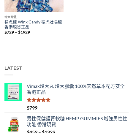
增大增粗
猛虎糖 Winx Candy 猛虎壯陽糖
香港現貨正品
Price
$
729
–
$
1929
range:
$729
through
$1929
LATEST
Vimax增大丸 增大膠囊 100%天然草本配方安全
香港正品
評分
5.00
$
799
滿分 5
男性保健護腎軟糖 HEMP GUMMIES 增強男性性
功能 香港現貨
Price
$
459
–
$
1329