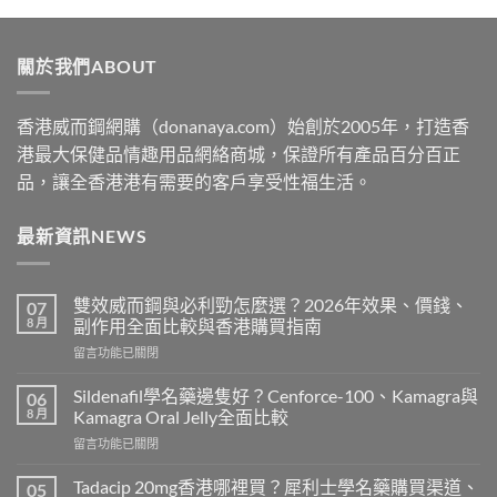
$329
through
關於我們ABOUT
$2199
香港威而鋼網購（donanaya.com）始創於2005年，打造香
港最大保健品情趣用品網絡商城，保證所有產品百分百正
品，讓全香港港有需要的客戶享受性福生活。
最新資訊NEWS
雙效威而鋼與必利勁怎麼選？2026年效果、價錢、
07
8 月
副作用全面比較與香港購買指南
在
留言功能已關閉
〈雙
效
Sildenafil學名藥邊隻好？Cenforce-100、Kamagra與
06
威
8 月
Kamagra Oral Jelly全面比較
而
在
留言功能已關閉
鋼
〈Sildenafil
與
學
必
Tadacip 20mg香港哪裡買？犀利士學名藥購買渠道、
05