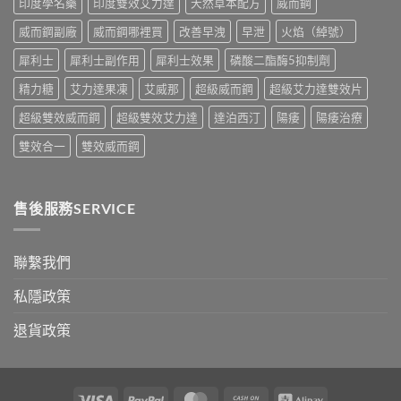
印度學名藥
印度雙效艾力達
天然草本配方
威而鋼
正
指
確
南〉
威而鋼副廠
威而鋼哪裡買
改善早洩
早泄
火焰（綽號）
用
中
法
犀利士
犀利士副作用
犀利士效果
磷酸二酯酶5抑制劑
與
香
精力糖
艾力達果凍
艾威那
超級威而鋼
超級艾力達雙效片
港
購
超級雙效威而鋼
超級雙效艾力達
達泊西汀
陽痿
陽痿治療
買
指
雙效合一
雙效威而鋼
南〉
中
售後服務SERVICE
聯繫我們
私隱政策
退貨政策
Visa
PayPal
MasterCard
Cash
Alipay