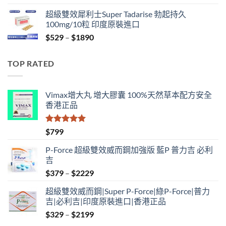
range:
超級雙效犀利士Super Tadarise 勃起持久
$829
100mg/10粒 印度原裝進口
through
Price
$
529
–
$
1890
$2129
range:
$529
TOP RATED
through
$1890
Vimax增大丸 增大膠囊 100%天然草本配方安全
香港正品
評分
5.00
$
799
滿分 5
P-Force 超級雙效威而鋼加強版 藍P 普力吉 必利
吉
Price
$
379
–
$
2229
range:
超級雙效威而鋼|Super P-Force|綠P-Force|普力
$379
吉|必利吉|印度原裝進口|香港正品
through
Price
$
329
–
$
2199
$2229
range: