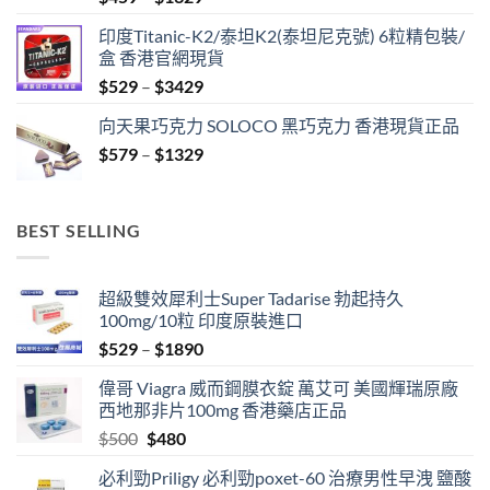
range:
印度Titanic-K2/泰坦K2(泰坦尼克號) 6粒精包裝/
$459
盒 香港官網現貨
through
Price
$
529
–
$
3429
$1329
range:
向天果巧克力 SOLOCO 黑巧克力 香港現貨正品
$529
Price
$
579
–
$
1329
through
range:
$3429
$579
through
BEST SELLING
$1329
超級雙效犀利士Super Tadarise 勃起持久
100mg/10粒 印度原裝進口
Price
$
529
–
$
1890
range:
偉哥 Viagra 威而鋼膜衣錠 萬艾可 美國輝瑞原廠
$529
西地那非片100mg 香港藥店正品
through
Original
Current
$
500
$
480
$1890
price
price
必利勁Priligy 必利勁poxet-60 治療男性早洩 鹽酸
was:
is: