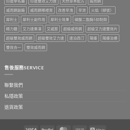
印度學名藥
印度雙效艾力達
天然草本配方
威而鋼
與
買
真
指
威而鋼副廠
威而鋼哪裡買
改善早洩
早泄
火焰（綽號）
假
南〉
辨
中
犀利士
犀利士副作用
犀利士效果
磷酸二酯酶5抑制劑
別
指
精力糖
艾力達果凍
艾威那
超級威而鋼
超級艾力達雙效片
南〉
中
超級雙效威而鋼
超級雙效艾力達
達泊西汀
陽痿
陽痿治療
雙效合一
雙效威而鋼
售後服務SERVICE
聯繫我們
私隱政策
退貨政策
Visa
PayPal
MasterCard
Cash
Alipay