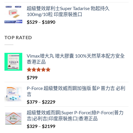
range:
超級雙效犀利士Super Tadarise 勃起持久
$829
100mg/10粒 印度原裝進口
through
Price
$
529
–
$
1890
$2129
range:
$529
TOP RATED
through
$1890
Vimax增大丸 增大膠囊 100%天然草本配方安全
香港正品
評分
5.00
$
799
滿分 5
P-Force 超級雙效威而鋼加強版 藍P 普力吉 必利
吉
Price
$
379
–
$
2229
range:
超級雙效威而鋼|Super P-Force|綠P-Force|普力
$379
吉|必利吉|印度原裝進口|香港正品
through
Price
$
329
–
$
2199
$2229
range: