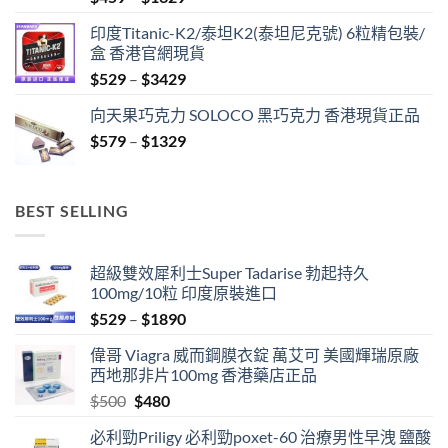
range:
印度Titanic-K2/泰坦K2(泰坦尼克號) 6粒精包裝/
$459
盒 香港官網現貨
through
Price
$
529
–
$
3429
$1329
range:
向天果巧克力 SOLOCO 黑巧克力 香港現貨正品
$529
Price
$
579
–
$
1329
through
range:
$3429
$579
through
BEST SELLING
$1329
超級雙效犀利士Super Tadarise 勃起持久
100mg/10粒 印度原裝進口
Price
$
529
–
$
1890
range:
偉哥 Viagra 威而鋼膜衣錠 萬艾可 美國輝瑞原廠
$529
西地那非片100mg 香港藥店正品
through
Original
Current
$
500
$
480
$1890
price
price
必利勁Priligy 必利勁poxet-60 治療男性早洩 鹽酸
was:
is: