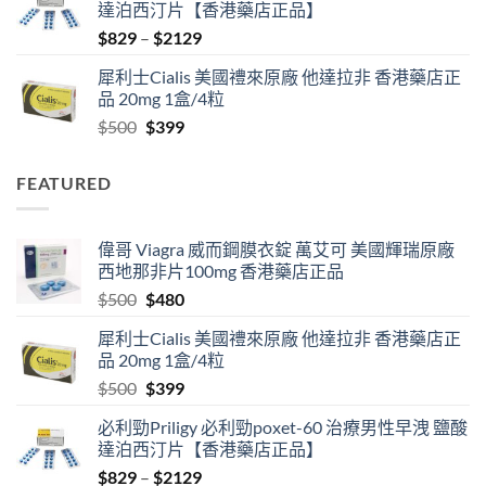
達泊西汀片【香港藥店正品】
$500.
$480.
Price
$
829
–
$
2129
range:
犀利士Cialis 美國禮來原廠 他達拉非 香港藥店正
$829
品 20mg 1盒/4粒
through
Original
Current
$
500
$
399
$2129
price
price
was:
is:
FEATURED
$500.
$399.
偉哥 Viagra 威而鋼膜衣錠 萬艾可 美國輝瑞原廠
西地那非片100mg 香港藥店正品
Original
Current
$
500
$
480
price
price
犀利士Cialis 美國禮來原廠 他達拉非 香港藥店正
was:
is:
品 20mg 1盒/4粒
$500.
$480.
Original
Current
$
500
$
399
price
price
必利勁Priligy 必利勁poxet-60 治療男性早洩 鹽酸
was:
is:
達泊西汀片【香港藥店正品】
$500.
$399.
Price
$
829
–
$
2129