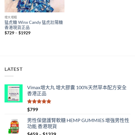
增大增粗
猛虎糖 Winx Candy 猛虎壯陽糖
香港現貨正品
Price
$
729
–
$
1929
range:
$729
through
$1929
LATEST
Vimax增大丸 增大膠囊 100%天然草本配方安全
香港正品
評分
5.00
$
799
滿分 5
男性保健護腎軟糖 HEMP GUMMIES 增強男性性
功能 香港現貨
Price
$
459
–
$
1329