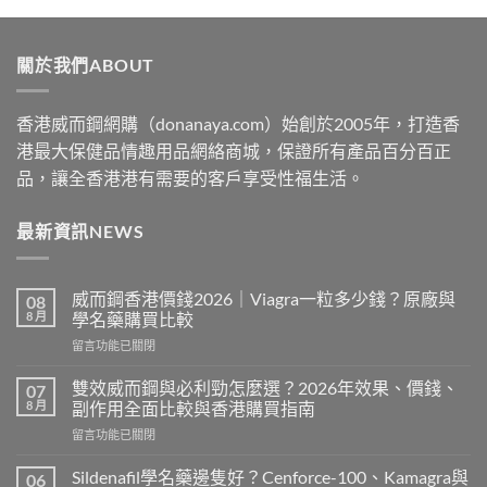
$329
through
關於我們ABOUT
$2199
香港威而鋼網購（donanaya.com）始創於2005年，打造香
港最大保健品情趣用品網絡商城，保證所有產品百分百正
品，讓全香港港有需要的客戶享受性福生活。
最新資訊NEWS
威而鋼香港價錢2026｜Viagra一粒多少錢？原廠與
08
8 月
學名藥購買比較
在
留言功能已關閉
〈威
而
雙效威而鋼與必利勁怎麼選？2026年效果、價錢、
07
鋼
8 月
副作用全面比較與香港購買指南
香
在
留言功能已關閉
港
〈雙
價
效
錢
Sildenafil學名藥邊隻好？Cenforce-100、Kamagra與
06