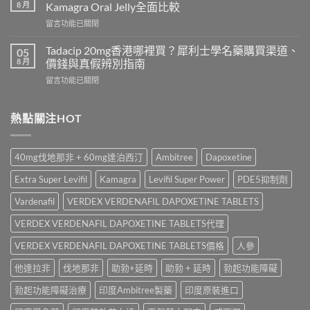
威
2026
8 月
Kamagra Oral Jelly全面比較
而
｜
在
留言功能已關閉
鋼
Viagra
〈Sildenafil
與
一
學
必
Tadacip 20mg香港哪裡買？犀利士學名藥購買渠道、
05
粒
名
利
8 月
價錢與真假辨別指南
多
藥
勁
少
在
留言功能已關閉
邊
怎
錢？
〈Tadacip
隻
麼
原
20mg
好？
選？
廠
香
熱點關注HOT
Cenforce-
2026
與
港
100、
年
學
哪
Kamagra
效
名
裡
與
果、
40mg伐地那非 + 60mg達泊西汀
Ambitree
Dapoxetine
藥
買？
Kamagra
價
購
犀
Oral
錢、
Extra Super Levifil
Kamagra
Levifil Super Power
PDE5抑制劑
買
利
Jelly
副
比
士
全
Vardenafil
VERDEX VERDENAFIL DAPOXETINE TABLETS
作
較〉
學
面
用
中
名
VERDEX VERDENAFIL DAPOXETINE TABLETS代理
比
全
藥
較〉
面
購
VERDEX VERDENAFIL DAPOXETINE TABLETS價格
人參
中
比
買
較
他達拉非
伐地那非
助勃+延時
助勃 + 延時
勃起功能障礙
渠
與
道、
香
勃起功能障礙治療
印度Ambitree製藥
印度原裝進口
價
港
錢
購