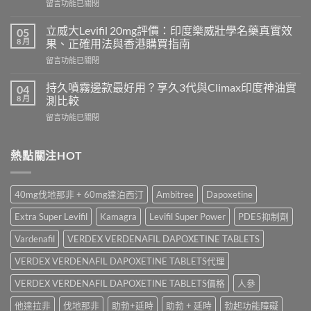
在
留言功能已關閉
邊
〈Tadacip
隻
20mg
好？
立威大Levifil 20mg評價：印度樂威壯學名藥真實效
05
香
Cenforce-
8 月
果、正確用法與香港購買指南
港
100、
在
留言功能已關閉
哪
Kamagra
〈立
裡
與
威
買？
持久噴霧邊款最好用？享久3代與Climax印度神油實
04
Kamagra
大
犀
8 月
測比較
Oral
Levifil
利
Jelly
在
留言功能已關閉
20mg
士
全
〈持
評
學
面
久
價：
名
比
噴
熱點關注HOT
印
藥
較〉
霧
度
購
中
邊
樂
買
款
威
渠
40mg伐地那非 + 60mg達泊西汀
Ambitree
Dapoxetine
最
壯
道、
好
學
價
Extra Super Levifil
Kamagra
Levifil Super Power
PDE5抑制劑
用？
名
錢
享
藥
Vardenafil
VERDEX VERDENAFIL DAPOXETINE TABLETS
與
久
真
真
3
VERDEX VERDENAFIL DAPOXETINE TABLETS代理
實
假
代
效
辨
與
VERDEX VERDENAFIL DAPOXETINE TABLETS價格
人參
果、
別
Climax
正
指
他達拉非
伐地那非
助勃+延時
助勃 + 延時
勃起功能障礙
印
確
南〉