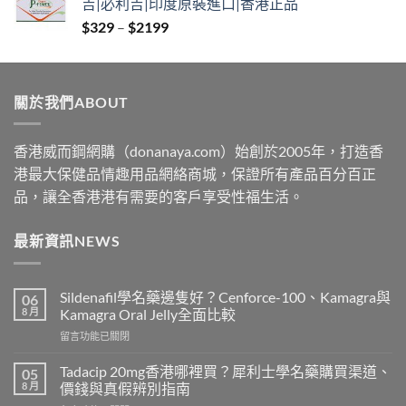
吉|必利吉|印度原裝進口|香港正品
through
Price
$
329
–
$
2199
$2229
range:
$329
through
關於我們ABOUT
$2199
香港威而鋼網購（donanaya.com）始創於2005年，打造香
港最大保健品情趣用品網絡商城，保證所有產品百分百正
品，讓全香港港有需要的客戶享受性福生活。
最新資訊NEWS
Sildenafil學名藥邊隻好？Cenforce-100、Kamagra與
06
8 月
Kamagra Oral Jelly全面比較
在
留言功能已關閉
〈Sildenafil
學
Tadacip 20mg香港哪裡買？犀利士學名藥購買渠道、
05
名
8 月
價錢與真假辨別指南
藥