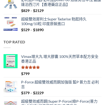
was:
is:
達泊西汀片【香港藥店正品】
$500.
$399.
Price
$
829
–
$
2129
range:
超級雙效犀利士Super Tadarise 勃起持久
$829
100mg/10粒 印度原裝進口
through
Price
$
529
–
$
1890
$2129
range:
$529
TOP RATED
through
$1890
Vimax增大丸 增大膠囊 100%天然草本配方安全
香港正品
評分
5.00
$
799
滿分 5
P-Force 超級雙效威而鋼加強版 藍P 普力吉 必利
吉
Price
$
379
–
$
2229
range:
超級雙效威而鋼|Super P-Force|綠P-Force|普力
$379