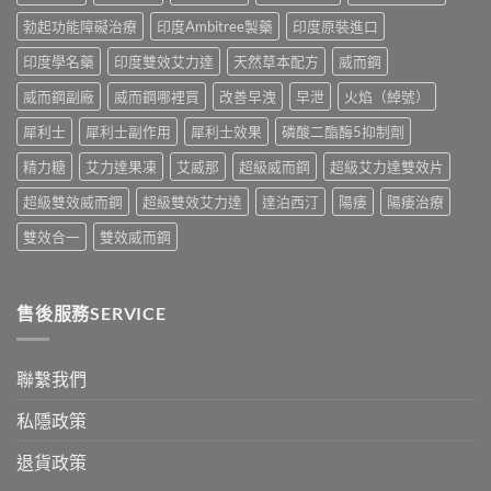
度
用
中
勃起功能障礙治療
印度Ambitree製藥
印度原裝進口
神
法
油
與
印度學名藥
印度雙效艾力達
天然草本配方
威而鋼
實
香
測
港
威而鋼副廠
威而鋼哪裡買
改善早洩
早泄
火焰（綽號）
比
購
較〉
買
犀利士
犀利士副作用
犀利士效果
磷酸二酯酶5抑制劑
中
指
南〉
精力糖
艾力達果凍
艾威那
超級威而鋼
超級艾力達雙效片
中
超級雙效威而鋼
超級雙效艾力達
達泊西汀
陽痿
陽痿治療
雙效合一
雙效威而鋼
售後服務SERVICE
聯繫我們
私隱政策
退貨政策