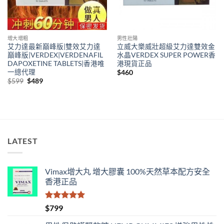
增大增粗
男性壯陽
艾力達最新巔峰版|雙效艾力達
立威大樂威壯超級艾力達雙效金
巔峰版|VERDEX|VERDENAFIL
水晶VERDEX SUPER POWER香
DAPOXETINE TABLETS|香港唯
港現貨正品
一總代理
$
460
Original
Current
$
599
$
489
price
price
was:
is:
$599.
$489.
LATEST
Vimax增大丸 增大膠囊 100%天然草本配方安全
香港正品
評分
5.00
$
799
滿分 5