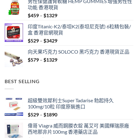
男性保健護腎軟糖 HEMP GUMMIES 增強男性性
功能 香港現貨
Price
$
459
–
$
1329
range:
印度Titanic-K2/泰坦K2(泰坦尼克號) 6粒精包裝/
$459
盒 香港官網現貨
through
Price
$
529
–
$
3429
$1329
range:
向天果巧克力 SOLOCO 黑巧克力 香港現貨正品
$529
Price
$
579
–
$
1329
through
range:
$3429
$579
through
BEST SELLING
$1329
超級雙效犀利士Super Tadarise 勃起持久
100mg/10粒 印度原裝進口
Price
$
529
–
$
1890
range:
偉哥 Viagra 威而鋼膜衣錠 萬艾可 美國輝瑞原廠
$529
西地那非片100mg 香港藥店正品
through