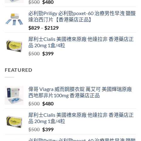
Original
Current
$
500
$
480
$1890
price
price
必利勁Priligy 必利勁poxet-60 治療男性早洩 鹽酸
was:
is:
達泊西汀片【香港藥店正品】
$500.
$480.
Price
$
829
–
$
2129
range:
犀利士Cialis 美國禮來原廠 他達拉非 香港藥店正
$829
品 20mg 1盒/4粒
through
Original
Current
$
500
$
399
$2129
price
price
was:
is:
FEATURED
$500.
$399.
偉哥 Viagra 威而鋼膜衣錠 萬艾可 美國輝瑞原廠
西地那非片100mg 香港藥店正品
Original
Current
$
500
$
480
price
price
犀利士Cialis 美國禮來原廠 他達拉非 香港藥店正
was:
is:
品 20mg 1盒/4粒
$500.
$480.
Original
Current
$
500
$
399
price
price
必利勁Priligy 必利勁poxet-60 治療男性早洩 鹽酸