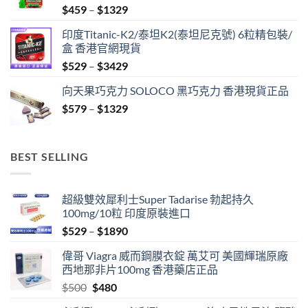
Price
$
459
–
$
1329
range:
印度Titanic-K2/泰坦K2(泰坦尼克號) 6粒精包裝/
$459
盒 香港官網現貨
through
Price
$
529
–
$
3429
$1329
range:
向天果巧克力 SOLOCO 黑巧克力 香港現貨正品
$529
Price
$
579
–
$
1329
through
range:
$3429
$579
through
BEST SELLING
$1329
超級雙效犀利士Super Tadarise 勃起持久
100mg/10粒 印度原裝進口
Price
$
529
–
$
1890
range:
偉哥 Viagra 威而鋼膜衣錠 萬艾可 美國輝瑞原廠
$529
西地那非片100mg 香港藥店正品
through
Original
Current
$
500
$
480
$1890
price
price