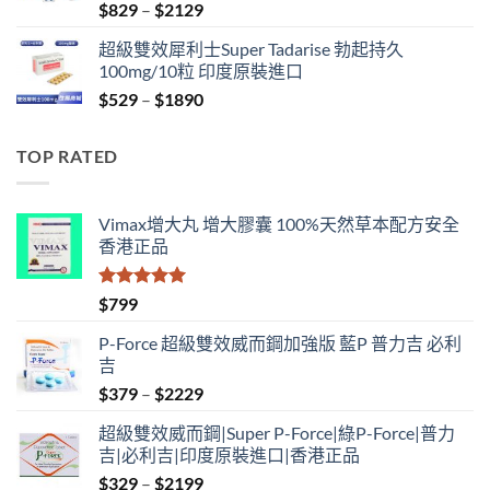
Price
$
829
–
$
2129
range:
超級雙效犀利士Super Tadarise 勃起持久
$829
100mg/10粒 印度原裝進口
through
Price
$
529
–
$
1890
$2129
range:
$529
TOP RATED
through
$1890
Vimax增大丸 增大膠囊 100%天然草本配方安全
香港正品
評分
5.00
$
799
滿分 5
P-Force 超級雙效威而鋼加強版 藍P 普力吉 必利
吉
Price
$
379
–
$
2229
range:
超級雙效威而鋼|Super P-Force|綠P-Force|普力
$379
吉|必利吉|印度原裝進口|香港正品
through
Price
$
329
–
$
2199
$2229