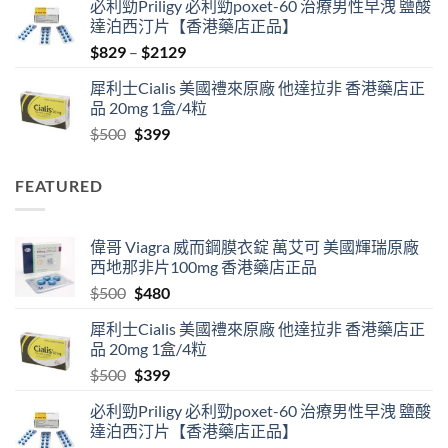
必利勁Priligy 必利勁poxet-60 治療男性早洩 鹽酸
was:
is:
達泊西汀片【香港藥店正品】
$500.
$480.
Price
$
829
–
$
2129
range:
犀利士Cialis 美國禮來原廠 他達拉非 香港藥店正
$829
品 20mg 1盒/4粒
through
Original
Current
$
500
$
399
$2129
price
price
was:
is:
FEATURED
$500.
$399.
偉哥 Viagra 威而鋼膜衣錠 萬艾可 美國輝瑞原廠
西地那非片100mg 香港藥店正品
Original
Current
$
500
$
480
price
price
犀利士Cialis 美國禮來原廠 他達拉非 香港藥店正
was:
is:
品 20mg 1盒/4粒
$500.
$480.
Original
Current
$
500
$
399
price
price
必利勁Priligy 必利勁poxet-60 治療男性早洩 鹽酸
was:
is:
達泊西汀片【香港藥店正品】
$500.
$399.