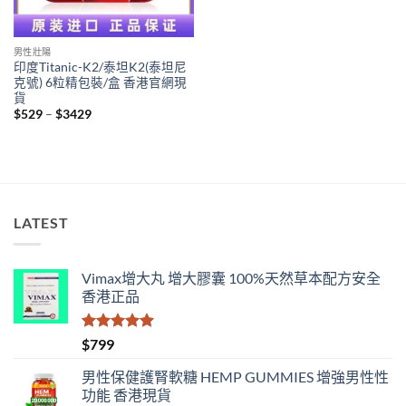
男性壯陽
印度Titanic-K2/泰坦K2(泰坦尼
克號) 6粒精包裝/盒 香港官網現
貨
Price
$
529
–
$
3429
range:
$529
through
$3429
LATEST
Vimax增大丸 增大膠囊 100%天然草本配方安全
香港正品
評分
5.00
$
799
滿分 5
男性保健護腎軟糖 HEMP GUMMIES 增強男性性
功能 香港現貨