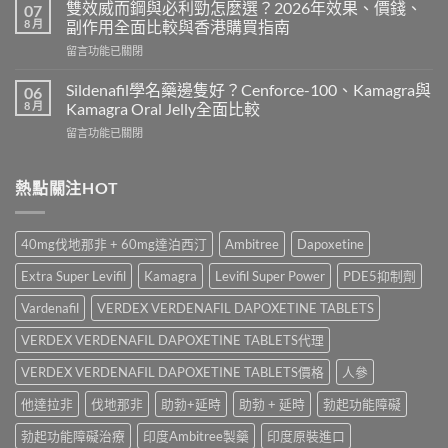
而
用
雙效威而鋼與必利勁怎麼選？2026年效果、價錢、
07
鋼
嗎？
8 月
副作用全面比較與香港購買指南
香
Cialis
在
留言功能已關閉
港
常
〈雙
價
見
效
錢
Sildenafil學名藥邊隻好？Cenforce-100、Kamagra與
06
副
威
2026
8 月
Kamagra Oral Jelly全面比較
作
而
｜
用、
在
留言功能已關閉
鋼
Viagra
注
〈Sildenafil
與
一
意
學
必
粒
事
名
熱點關注HOT
利
多
項
藥
勁
少
與
邊
怎
錢？
香
隻
麼
原
40mg伐地那非 + 60mg達泊西汀
Ambitree
Dapoxetine
港
好？
選？
廠
正
Cenforce-
2026
與
Extra Super Levifil
Kamagra
Levifil Super Power
PDE5抑制劑
貨
100、
年
學
購
Kamagra
效
Vardenafil
VERDEX VERDENAFIL DAPOXETINE TABLETS
名
買
與
果、
藥
指
Kamagra
VERDEX VERDENAFIL DAPOXETINE TABLETS代理
價
購
南〉
Oral
錢、
買
中
Jelly
VERDEX VERDENAFIL DAPOXETINE TABLETS價格
人參
副
比
全
作
較〉
他達拉非
伐地那非
助勃+延時
助勃 + 延時
勃起功能障礙
面
用
中
比
全
勃起功能障礙治療
印度Ambitree製藥
印度原裝進口
較〉
面