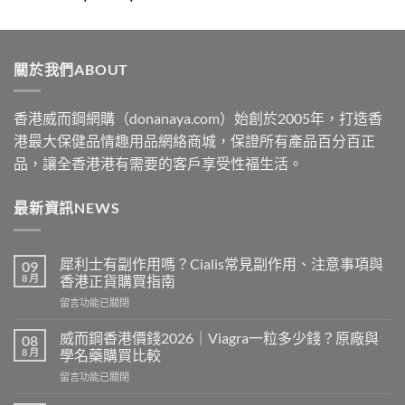
range:
$329
through
關於我們ABOUT
$2199
香港威而鋼網購（donanaya.com）始創於2005年，打造香
港最大保健品情趣用品網絡商城，保證所有產品百分百正
品，讓全香港港有需要的客戶享受性福生活。
最新資訊NEWS
犀利士有副作用嗎？Cialis常見副作用、注意事項與
09
8 月
香港正貨購買指南
在
留言功能已關閉
〈犀
利
威而鋼香港價錢2026｜Viagra一粒多少錢？原廠與
08
士
8 月
學名藥購買比較
有
在
留言功能已關閉
副
〈威
作