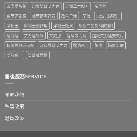
中
比
印度學名藥
印度雙效艾力達
天然草本配方
威而鋼
較
與
威而鋼副廠
威而鋼哪裡買
改善早洩
早泄
火焰（綽號）
香
港
犀利士
犀利士副作用
犀利士效果
磷酸二酯酶5抑制劑
購
買
精力糖
艾力達果凍
艾威那
超級威而鋼
超級艾力達雙效片
指
南〉
超級雙效威而鋼
超級雙效艾力達
達泊西汀
陽痿
陽痿治療
中
雙效合一
雙效威而鋼
售後服務SERVICE
聯繫我們
私隱政策
退貨政策